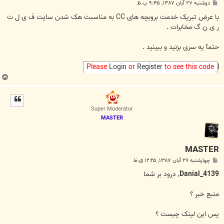
پ
دوشنبه ۲۷ آبان ۱۳۸۷, ۹:۴۵ ب.ظ
س
ت
با عرض تبریک خدمت بروبچه های CC به مناسبت هک شدن سایت ف ی ل ت
ر ی ن گ مخابرات .
حتمآ یه سری بزنید و ببینید .
Please
Login
or
Register
to see this code
l
ب
ا
ل
ا
Super Moderator
MASTER
MASTER
پ
چهارشنبه ۲۹ آبان ۱۳۸۷, ۱۲:۲۵ ق.ظ
س
ت
Danial_4139
, درود بر شما
منبع خبر ؟
پس این لینک چیست ؟