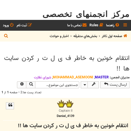
مرکز انجمنهای تخصصی
راهنما
Rules
تماس با ما
ثبت نام
ورود
ج
صفحه اول تالار
بخش‌‌هاي متفرقه
اخبار و حوادث
س
ت
انتقام خونین به خاطر ف ی ل ت ر کردن سایت
ج
ها !!
و
مدیران انجمن:
MASTER
,
MOHAMMAD_ASEMOONI
,
شوراي نظارت
جستجو
جستجوی پیش
ارسال پست
تعداد پست ها:2 • صفحه
1
از
1
Captain II
Danial_4139
انتقام خونین به خاطر ف ی ل ت ر کردن سایت ها !!