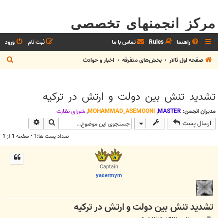
مرکز انجمنهای تخصصی
راهنما
Rules
تماس با ما
ثبت نام
ورود
ج
صفحه اول تالار
بخش‌‌هاي متفرقه
اخبار و حوادث
س
ت
تشديد تنش بين دولت و ارتش در تركيه
ج
و
مدیران انجمن:
MASTER
,
MOHAMMAD_ASEMOONI
,
شوراي نظارت
جستجو
جستجوی پیش
ارسال پست
تعداد پست ها:1 • صفحه
1
از
1
Captain
yasermym
تشديد تنش بين دولت و ارتش در تركيه