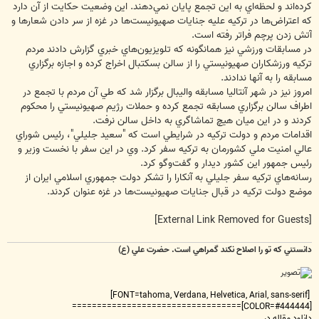
كرده‌اند و لحظه‌اي به اين تجمع پايان نمي‌دهند. اين وضعيت حكايت از آن دارد
كه اعتراض‌ها در تركيه عليه جنايات صهيونيست‌ها در غزه از سر دادن شعارها و
آتش زدن پرچم فراتر رفته است.
در مسابقات ورزشي نيز همانگونه كه تلويزيون‌هاي خبري گزارش دادند مردم
تركيه ورزشكاران صهيونيستي را از سالن بسكتبال اخراج كرده و اجازه برگزاري
مسابقه را به آنها ندادند.
امروز نيز در شهر آنتاليا مسابقه‌ واليبال برگزار شد كه طي آن مردم با تجمع در
اطراف سالن برگزاري مسابقه تجمع كرده و حملات رژيم صهيونيستي را محكوم
كردند و در اين ميان هيچ تماشاگري به داخل سالن نرفت.
اقدامات مردم و دولت تركيه در شرايطي است كه "سعيد جليلي"، رئيس شوراي
عالي امنيت ملي كشورمان به تركيه سفر كرد. وي در اين سفر با نخست وزير و
رئيس جمهور اين كشور ديدار و گفت‌و‌گو كرد.
رسانه‌هاي تركيه سفر جليلي به آنكارا را تشكر دولت جمهوري اسلامي ايران از
موضع دولت تركيه در قبال جنايات صهيونيست‌ها در غزه عنوان كردند.
[External Link Removed for Guests]
دانستني که تو را اصلاح نکند گمراهي است. حضرت علي (ع)
[FONT=tahoma, Verdana, Helvetica, Arial, sans-serif]
[COLOR=#444444]==================================
دانلود مقاله در