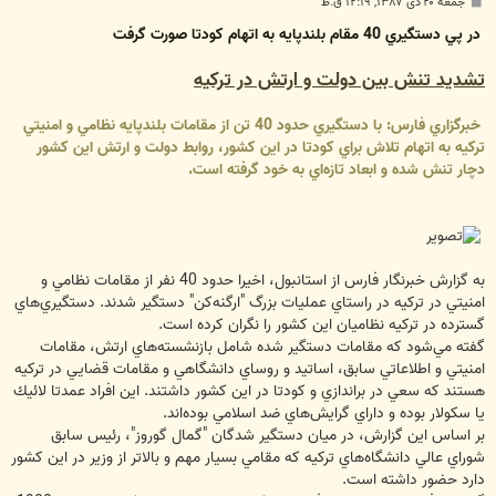
پ
جمعه ۲۰ دی ۱۳۸۷, ۱۲:۱۹ ق.ظ
س
ت
در پي دستگيري 40 مقام بلندپايه به اتهام كودتا صورت گرفت
تشديد تنش بين دولت و ارتش در تركيه
خبرگزاري فارس: با دستگيري حدود 40 تن از مقامات بلندپايه نظامي و امنيتي
تركيه به اتهام تلاش براي كودتا در اين كشور، روابط دولت و ارتش اين كشور
دچار تنش شده و ابعاد تازه‌اي به خود گرفته است.
به گزارش خبرنگار فارس از استانبول، اخيرا حدود 40 نفر از مقامات نظامي و
امنيتي در تركيه در راستاي عمليات بزرگ "ارگنه‌كن" دستگير شدند. دستگيري‌هاي
گسترده در تركيه نظاميان اين كشور را نگران كرده است.
گفته مي‌شود كه مقامات دستگير شده شامل بازنشسته‌هاي ارتش، مقامات
امنيتي و اطلاعاتي سابق، اساتيد و روساي دانشگاهي و مقامات قضايي در تركيه
هستند كه سعي در براندازي و كودتا در اين كشور داشتند. اين افراد عمدتا لائيك
يا سكولار بوده و داراي گرايش‌هاي ضد اسلامي بوده‌اند.
بر اساس اين گزارش، در ميان دستگير شدگان "گمال گوروز"، رئيس سابق
شوراي عالي دانشگاه‌هاي تركيه كه مقامي بسيار مهم و بالاتر از وزير در اين كشور
دارد حضور داشته است.