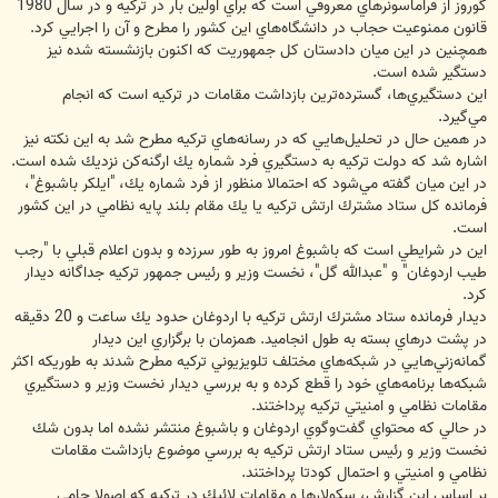
گوروز از فراماسونرهاي معروفي است كه براي اولين بار در تركيه و در سال 1980
قانون ممنوعيت حجاب در دانشگاه‌هاي اين كشور را مطرح و آن را اجرايي كرد.
همچنين در اين ميان دادستان كل جمهوريت كه اكنون بازنشسته شده نيز
دستگير شده است.
اين دستگيري‌ها، گسترده‌ترين بازداشت مقامات در تركيه است كه انجام
مي‌گيرد.
در همين حال در تحليل‌هايي كه در رسانه‌هاي تركيه مطرح شد به اين نكته نيز
اشاره شد كه دولت تركيه به دستگيري فرد شماره يك ارگنه‌كن نزديك شده است.
در اين ميان گفته مي‌شود كه احتمالا منظور از فرد شماره يك، "ايلكر باشبوغ"،
فرمانده كل ستاد مشترك ارتش تركيه يا يك مقام بلند پايه نظامي در اين كشور
است.
اين در شرايطي است كه باشبوغ امروز به طور سرزده و بدون اعلام قبلي با "رجب
طيب اردوغان" و "عبدالله گل"، نخست وزير و رئيس جمهور تركيه جداگانه ديدار
كرد.
ديدار فرمانده ستاد مشترك ارتش تركيه با اردوغان حدود يك ساعت و 20 دقيقه
در پشت درهاي بسته به طول انجاميد. همزمان با برگزاري اين ديدار
گمانه‌زني‌هايي در شبكه‌هاي مختلف تلويزيوني تركيه مطرح شدند به طوريكه اكثر
شبكه‌ها برنامه‌هاي خود را قطع كرده و به بررسي ديدار نخست وزير و دستگيري
مقامات نظامي و امنيتي تركيه پرداختند.
در حالي كه محتواي گفت‌و‌گوي اردوغان و باشبوغ منتشر نشده اما بدون شك
نخست وزير و رئيس ستاد ارتش تركيه به بررسي موضوع بازداشت مقامات
نظامي و امنيتي و احتمال كودتا پرداختند.
بر اساس اين گزارش، سكولارها و مقامات لائيك در تركيه كه اصولا حامي