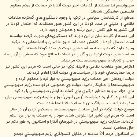
صهيونيسم نيز هستند از اقدامات اخير دولت آنكارا در حمايت از مردم مظلوم
فلسطين خشمگين شده‌اند.
عده‌اي از كارشناسان سياسي در تركيه با وجود دستگيري‌هاي گسترده مقامات
نظامي و امنيتي در صدد كودتا در اين كشور هنوز معتقدند كه احتمال كودتا در
اين كشور به طور كامل از بين نرفته و همچنان وجود دارد.
اين دسته از كارشناسان بر اين باورند كه دستگيري‌هاي صورت گرفته توانسته
است احتمال كودتا را كاهش دهد، اما هنوز نظاميان و لائيك‌هايي در تركيه
وجود دارند كه به واسطه سياست‌هاي دولت در صدد كودتا هستند. آنها
سياست‌هاي دولت اردوغان و گل را در تضاد با منافع خود كه بخشي از آن رابطه
خوب و نزديك با صهيونيست‌هاست مي‌بينند.
اعتراض‌هاي مقامات نظامي و لائيك تركيه در حالي است كه مردم اين كشور نيز
بارها حمايت‌هاي خود را از سياست‌هاي دولت آنكارا اعلام كرده‌اند.
دولت ارودغان اخير حملات رژيم صهيونيستي به نوار غزه را محكوم كرده و
صهيونيست‌ها را جنايتكار ناميد. دولت وي همچنين درخواست رژيم صهيونيستي
براي اعزام نيرو به مناطق درگيري براي كمك به ارتش صهيونيستي را رد كرد.
اين اقدام در كنار رد درخواست "زيپي ليوني"، وزير خارجه رژيم صهيونيستي براي
سفر به تركيه سبب برانگيختن عصبانيت لائيك‌ها شده است.
موضع دولت تركيه در قبال جنايات صهيونيست‌ها و محكوم كردن آن در حالي
است كه مردم اين كشور نيز اعتراض شديد خود را به حملات به نوار غزه اعلام
كرده‌اند. سفارت رژيم صهيونيستي در شهرهاي آنكارا و استانبول به طور دائم در
حال محاصره است.
در استانبول مردم 24 ساعته در مقابل كنسولگري رژيم صهيونيستي تجمع