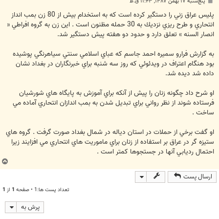
پ
پنج‌شنبه ۱۷ بهمن ۱۳۸۷, ۱۱:۴۳ ق.ظ
س
ت
پليس عراق زني را دستگير كرده است كه به استخدام بيش از 80 زن بمب انداز
انتحاري و طرح ريزي نزديك به 30 حمله مظنون است . اين زن به گروه افراطي «
انصار السنه » تعلق دارد و حدود دو هفته پيش دستگير شد.
به گزارش فرارو سميره احمد جاسم كه عباي اسلامي سنتي سياهرنگي پوشيده
بود هنگام اعتراف در ويدئوئي كه روز سه شنبه براي خبرنگاران در بغداد نشان
داده شد ديده شد.
او شرح داد چگونه زنان را پيش از آنكه براي آموزش به پايگاه هاي شورشيان
فرستاده شوند از نظر رواني براي تبديل شدن به بمب اندازان انتحاري آماده مي
ساخت .
او گفت برخي از حملات در استان دياله در شمال بغداد صورت گرفت . گروه هاي
ستيزه گر در عراق بر استفاده از زنان براي ماموريت هاي انتحاري مي افزايند زيرا
احتمال رديابي آنها در جستجوها كمتر است .
ب
ا
ارسال پست
ل
ا
تعداد پست ها:1 • صفحه
1
از
1
پرش به