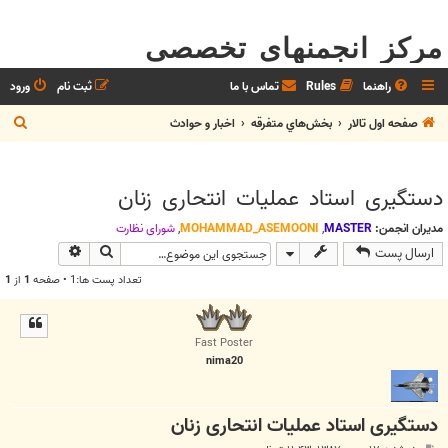
مرکز انجمنهای تخصصی
راهنما
Rules
تماس با ما
ثبت نام
ورود
ج
صفحه اول تالار
بخش‌‌هاي متفرقه
اخبار و حوادث
س
ت
دستگیری استاد عملیات انتحاری زنان
ج
و
مدیران انجمن:
MASTER
,
MOHAMMAD_ASEMOONI
,
شوراي نظارت
جستجو
جستجوی پیش
ارسال پست
تعداد پست ها:1 • صفحه
1
از
1
Fast Poster
nima20
دستگیری استاد عملیات انتحاری زنان