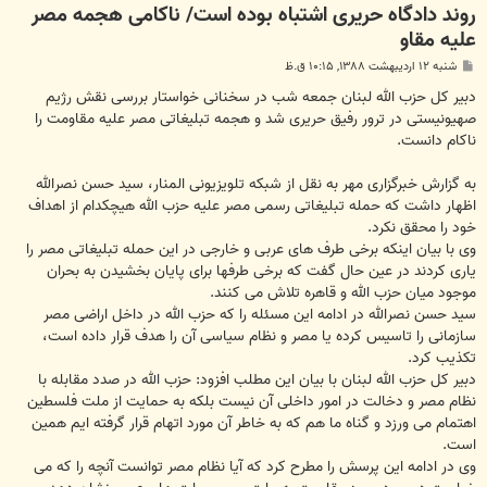
روند دادگاه حریری اشتباه بوده است/ ناکامی هجمه مصر
علیه مقاو
پ
شنبه ۱۲ اردیبهشت ۱۳۸۸, ۱۰:۱۵ ق.ظ
س
ت
دبیر کل حزب الله لبنان جمعه شب در سخنانی خواستار بررسی نقش رژیم
صهیونیستی در ترور رفیق حریری شد و هجمه تبلیغاتی مصر علیه مقاومت را
ناکام دانست.
به گزارش خبرگزاری مهر به نقل از شبکه تلویزیونی المنار، سید حسن نصرالله
اظهار داشت که حمله تبلیغاتی رسمی مصر علیه حزب الله هیچکدام از اهداف
خود را محقق نکرد.
وی با بیان اینکه برخی طرف های عربی و خارجی در این حمله تبلیغاتی مصر را
یاری کردند در عین حال گفت که برخی طرفها برای پایان بخشیدن به بحران
موجود میان حزب الله و قاهره تلاش می کنند.
سید حسن نصرالله در ادامه این مسئله را که حزب الله در داخل اراضی مصر
سازمانی را تاسیس کرده یا مصر و نظام سیاسی آن را هدف قرار داده است،
تکذیب کرد.
دبیر کل حزب الله لبنان با بیان این مطلب افزود: حزب الله در صدد مقابله با
نظام مصر و دخالت در امور داخلی آن نیست بلکه به حمایت از ملت فلسطین
اهتمام می ورزد و گناه ما هم که به خاطر آن مورد اتهام قرار گرفته ایم همین
است.
وی در ادامه این پرسش را مطرح کرد که آیا نظام مصر توانست آنچه را که می