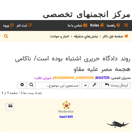
مرکز انجمنهای تخصصی
راهنما
Rules
تماس با ما
ثبت نام
ورود
ج
صفحه اول تالار
بخش‌‌هاي متفرقه
اخبار و حوادث
س
ت
روند دادگاه حریری اشتباه بوده است/ ناکامی
ج
هجمه مصر علیه مقاو
و
مدیران انجمن:
MASTER
,
MOHAMMAD_ASEMOONI
,
شوراي نظارت
جستجو
جستجوی پیش
ارسال پست
تعداد پست ها:2 • صفحه
1
از
1
Moderator
hani1459