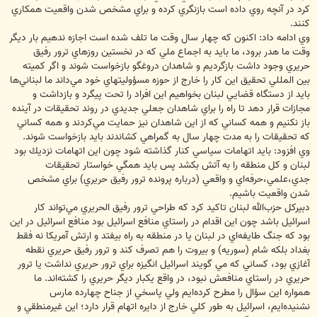
كرد در آنچه روي داده است بازنگري كرده و براي مشخص شدن واقعيت همكاري
كنند.
وي ادامه داد: اكنون كه چهار سال وقت ما تلف شده است اجازه ندهيم بار ديگر
وقت ما هدر برود، ما بايد به اجماع ملي كه در نخستين روزهاي ترور رفيق
حريري وجود داشت بازگرديم و شاهدان دروغگو بازخواست شوند و اگر كميته
بين المللي تحقيق اين كار را خارج از حوزه مسؤوليتهاي خود مي‌داند ما لبناني‌ها
بايد از دستگاه قضايي لبنان بخواهيم اين افراد را تحت پيگرد و بازداشت و
مجازات قرار دهد تا راه را براي شاهدان جعلي جديدي در روند تحقيقات در آينده
باز نكنيم و همه كساني كه از اين شاهدان نيز حمايت مي‌كردند و همه كساني
كه تحقيقات را به مدت چهار سال به گمراهي كشاندند بايد بازخواست شوند.
وي افزود: بايد اتهامات سياسي كنار گذاشته شود چون اين اتهامات نزديك بود
لبنان و كل منطقه را به آتش بكشد پس بايد همگي خواستار تحقيقات
جدي،علمي،حرفه‌اي و واقعي (درباره پرونده ترور رفيق حريري) براي مشخص
شدن واقعيت باشيم.
دبيركل حزب‌الله لبنان تاكيد كرد كه طراحي ترور رفيق الحريري مي‌تواند كار
اسرائيل باشد چون اين اقدام در راستاي منافع اسرائيل بود منافع اسرائيل در اين
بود كه جنگ طايفه‌اي در لبنان يا در منطقه به راه بيفتد و ارتش آمريكا نه فقط
بغداد بلكه شام (سوريه) و بيروت را هم تصرف كند و ترور رفيق حريري نقطه
آغازي بود،‌ كساني كه مي گويند اسرائيل انگيزه براي ترور حريري نداشت يا ترور
حريري در راستاي منافعش نبود، در واقع يكبار ديگر حريري را كشته‌اند. ما
همواره اين سؤال را مطرح كرده‌ايم ولي پاسخي از جناح چهارده مارس
نشنيده‌ايم، اسرائيل به طور كلي خارج از دايره اتهام قرار دارد؛ اين غيرمنطقي و