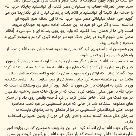
خواست در مورد چهره مقاومت به ملت مصر و ملت های عربی نشان دهد.
سید حسن نصرالله خطاب به مسئولان مصر گفت: آیا توانستید جایگاه حزب الله
را خدشه دار کنید؟ آیا توانستید بر انتخابات پارلمانی لبنان تاثیر بگذارید؟ من می
گویم خیر. حمله تبلیغاتی مصر علیه حزب الله تا این لحظه هیچ نتیجه ای
نداشته است و اگر می خواهید به این حملات ادامه دهید به خودتان مربوط
است ولی ما از همان ابتدا گفتیم که وارد رویارویی رسانه ای و سیاسی با [نظام
مصر] نمی شویم البته در زمان جنگ غزه نیز موضع گیری کردیم و موضع گیری ما
صحیح و طبیعی بود.
وی همچنین ابراز امیدواری کرد که بحران به وجود آمده میان حزب الله و مصر از
راه های قانونی حل و فصل شود.
سید حسن نصرالله در بخش دیگر سخنان خود با اشاره به سخنان بان کی مون
دبیر کل سازمان ملل که از کمک های حزب الله به مقاومت فلسطین انتقاد کرده
بود، گفت: زمانی که ارتش رژیم صهیونیستی به غزه و تاسیسات سازمان ملل
متحد در این منطقه حمله کرد چنین سخنانی از دبیر سازمان ملل متحد نشنیدم.
وی با اشاره به اظهارات بان کی مون که گفته بود "از نظر من وحشتناک است که
حزب الله به طور علنی اعتراف کرده است که از طریق خاک مصر به شبه نظامیان
در غزه کمک می کند"، خاطر نشان کرد: در غزه فاجعه واقعی روی داد و از سلاح
های ممنوعه استفاده شد در حالی که مردم فلسطینی در غزه تحت محاصره
بودند حتی غیرنظامیان فلسطینی در مراکز متعلق به سازمانهای وابسته به
سازمان ملل متحد کشته شدند و آقای بان کی مون از چنین تعبیراتی استفاده
نکرد.
دبیرکل حزب الله لبنان اضافه کرد : در این چارچوب همچنین گزارش وزارت امور
خارجه آمریکا قابل توجه است که بار دیگر حزب الله را بزرگترین گروه تروریستی