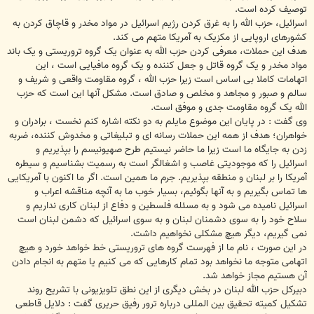
توصیف کرده است.
اسرائیل، حزب الله را به غرق کردن رژیم اسرائیل در مواد مخدر و قاچاق کردن به
کشورهای اروپایی از مکزیک به آمریکا متهم می کند.
هدف این حملات، معرفی کردن حزب الله به عنوان یک گروه تروریستی و یک باند
مواد مخدر و یک گروه قاتل و جعل کننده و یک گروه مافیایی است ، این
اتهامات کاملا بی اساس است زیرا حزب الله ، گروه مقاومت واقعی و شریف و
سالم و صبور و مجاهد و مخلص و صادق است. مشکل آنها این است که حزب
الله یک گروه مقاومت جدی و موفق است.
وی گفت : در پایان این موضوع مایلم به دو نکته اشاره کنم نخست ، برادران و
خواهران؛ هدف از همه این حملات رسانه ای و تبلیغاتی و مخدوش کننده، ضربه
زدن به جایگاه ما است زیرا ما حاضر نیستیم طرح صهیونیسم را بپذیریم و
اسرائیل را که موجودیتی غاصب و اشغالگر است به رسمیت بشناسیم و سیطره
آمریکا را بر لبنان و منطقه بپذیریم. جرم ما همین است. اگر ما اکنون با آمریکایی
ها تماس بگیریم و به آنها بگوئیم، بسیار خوب ما به آنچه مناقشه اعراب و
اسرائیل نامیده می شود و به مسئله فلسطین و دفاع از لبنان کاری نداریم و
سلاح خود را به سوی دشمنان لبنان و به سوی اسرائیل که دشمن لبنان است
نمی گیریم، دیگر هیچ مشکلی نخواهیم داشت.
در این صورت ، نام ما از فهرست گروه های تروریستی خط خواهد خورد و هیچ
اتهامی متوجه ما نخواهد بود تمام کارهایی که می کنیم یا متهم به انجام دادن
آن هستیم مجاز خواهد شد.
دبیرکل حزب الله لبنان در بخش دیگری از این نطق تلویزیونی با تشریح روند
تشکیل کمیته تحقیق بین المللی درباره ترور رفیق حریری گفت : دلایل قاطعی