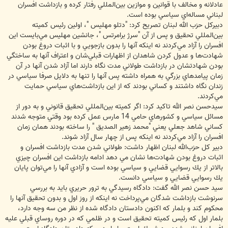
عادلانه و مخالف با قوانين و موازين بين‌المللي رفتار كرده و بازداشت افسران
لبناني مساله‌اي سياسي بوده است.
دبيركل حزب الله لبنان تصريح كرد: "دتلو مهليس "، اولين رئيس كميته
بين‌المللي تحقيق و پس از آن "سرژ برامرتس "، جانشين مهليس مي‌بايست اين
افسران را آزاد مي‌كردند نه اينكه آنها را بدون بازجويي و با اثبات دروغ بودن
شهادت‌ها و عدول كردن شاهدان از اظهارات قبلي‌شان و اعتراف آنها به ساختگي
بودن شهادتشان در بازداشت طولاني مدت نگاه دارند اما آزاد شدن آنها در آن
زمان پيامدهاي بزرگي به همراه داشته پس آنها را تنها به دلايل صرفا سياسي در
زندان نگاه داشتند و كساني بودند كه از اين بازداشت‌هاي سياسي حمايت
مي‌كردند.
سيدحسن نصر الله تاكيد كرد: ‌اگر كميته بين‌المللي تحقيق قانوني و به دور از
مسائل سياسي و كشورهاي حامي 14 مارس عمل كرده بود وقتي متوجه شدند
كساني شاهد جعلي يعني "محمد زهير الصديق " را ساخته بودند همان زمان
افسران را آزاد مي‌كردند نه اينكه پس از چهار سال آزاد شوند.
دبير كل حزب‌الله لبنان اظهار داشت: طولاني شدن مدت بازداشت افسران و
اثبات دروغ بودن شهادت‌ها نشان مي دهد ادامه بازداشت اين افسران چيزي
بالاتر از يك رسوايي قضايي و سياسي بوده است و آزادي آنها را مي‌توان پايان
يك رسوايي قضايي و سياسي دانست.
سيد حسن نصر الله گفت: دادگاه رسيدگي به ترور حريري بايد به بررسي
سرنوشت بازداشت شدگان مي‌پرداخت نه اينكه از روز اول و بدون تحقيق آنها را
محكوم كند و بلمار كه اكنون دادستان دادگاه شده از نظر من سه وجه دارد،
بلمار اول كه رئيس كميته تحقيق است و در ظلمي كه در دوره روساي قبلي عليه