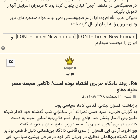
در مخفیگاهی در منطقه "جبل" لبنان پنهان کرده بود تا مزدوران اسراییل آنها را
تحویل بگیرند.
دبیرکل حزب الله افزود: آیا رژیم صهیونیستی نمی تواند مواد منفجره برای ترور
رفیق حریری را به لبنان ارسال کرده باشد
[FONT=Times New Roman] [FONT=Times New Roman] و
ایران را دوست میدارم
ب
ا
ل
ا
Major II
هوایی
Re: روند دادگاه حریری اشتباه بوده است/ ناکامی هجمه مصر
علیه مقاو
پ
شنبه ۱۲ اردیبهشت ۱۳۸۸, ۱۰:۴۱ ق.ظ
س
ت
بازداشت افسران لبناني اقدامي كاملا سياسي بود.
به گزارش فارس، "سيد حسن نصرالله "‌در سخنراني شب گذشته خود كه از شبكه
تلويزيوني المنار پخش شد، آزادي چهار افسر عالي‌رتبه لبناني متهم به دست
داشتن در ترور "رفيق الحريري "، نخست‌وزير سابق لبنان را تبريك گفت.
وي افزود: آزادي اين افسران از سوي قاضي دادگاه بين‌المللي دليل قاطعي بود بر
اينكه كميته بين‌الملل تحقيق در جريان كار خود در مراحل پيشين سياسي، غير