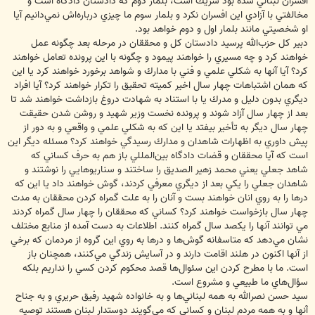
افسران لبناني شده بود شريك است، بلمار دوم كه دادستان دادگاه است و
مخالفتي با آزادي اين افسران نكرد و بلمار سوم ما چيزي درباره‌اش نمي‌دانيم آيا
او شخصيتي مانند بلمار اول و دوم خواهد بود.
دبير كل حزب‌الله پرسيد دادستان كل و محققان در مرحله بعد چگونه عمل
خواهند كرد و چه مسيري را خواهند پيمود و چگونه با اين پرونده تعامل خواهند
كرد؟ آيا آنها به شكلي علمي و فني با مدارك و شواهد برخورد خواهند كرد يا اين
كه همان اشتباهات چهار سال اخير كميته تحقيق را تكرار خواهند كرد؟ آيا افراد
ديگري بدون دليل و مدرك يا با استناد به شهادت دروغ بازداشت خواهند شد تا
بعد از چهار سال آزاد شوند و پرونده نخست وزير شهيد و روشن شدن حقيقت
چهار سال ديگر به تأخير بيفتد يا اين كه به شكلي علمي و واقعي و به دور از
پيش داوري به اظهارات شاهدان و مدارك رسيدگي خواهند كرد؟ مسئله ديگر اين
است كه آيا محققان و قضات دادگاه بين‌المللي باز هم به حرف كساني كه
شاهد جعلي يعني محمد زهير الصديق را ساختند و سناريوهايي را نوشتند و
شاهدان جعلي را يكي بعد از ديگري معرفي كردند، گوش خواهند داد يا اين كه
درها را به روي انان خواهند بست و آنان را به علت گمراه كردن محققان به مدت
چهار سال بازخواست خواهند كرد؟ كساني كه محققان را چهار سال گمراه كردند
مي توانند آنها را يكصد سال گمراه كنند. اطلاعات به دست آمده از منابع مختلف
نشان مي‌دهد كه متاسفانه گوش‌ها و درها به روي اين گروه از مردمان كه برخي
از آنها اكنون در هلند اقامت دارند و در آسايش زندگي مي‌كنند، همچنان باز
است. ما با مطرح كردن اين سئوال‌ها قصد محكوم كردن كسي را نداريم بلكه
سؤال‌هاي ما طبيعي و مشروع است.
سيد حسن نصرالله به همه لبناني‌ها و به خانواده شهيد رفيق حريري و به جناح
آنها و به همه مردم لبنان و كساني كه مي‌گويند دوستدار لبنان هستند توصيه