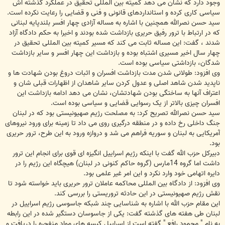
وجود دارد که نشان می دهد کمیته بین المللی تحقیق در عملکرد گذشته اش
سیاسی کاری کرده و استانداردهای قانونی و فنی و قضایی را رعایت نکرده است.
سید حسن نصرالله همچنین با اشاره به مساله آزادی چهار افسر بلندپایه لبنانی
که در ارتباط با ترور رفیق حریری بازداشت شده بودند و اخیرا به حکم دادگاه آزاد
شدند ، گفت: این مساله ثابت می کند که مسیر کمیته بین المللی تحقیق در
چهار سال اخیر مسیری اشتباه بوده و بازداشت این چهار افسر و سایر بازداشت
شدگان، بازداشتی سیاسی بوده است.
وی افزود: طولانی شدن مدت بازداشت افسران و اثبات دروغ بودن شهادت ها و
ناپدید شدن شاهد اصلی و عدول کردن سایر شاهدان از اظهارات قبلی شان و
اعتراف آنها به ساختگی بودن شهادتشان، نشان می دهد ادامه بازداشت این
افسران چیزی بالاتر از یک رسوایی قضایی و سیاسی بوده است.
سید حسن نصرالله تصریح کرد: به مصلحت رژیم صهیونیستی بود که در لبنان
جنگ داخلی رخ داده و در منطقه درگیری روی می داد تا زمینه برای ورود نیروهای
آمریکایی به لبنان و سوریه فراهم می شد و دروازه ورود به این طرح، ترور حریری
بود.
دبیرکل حزب الله گفت با اینکه رژیم اسراییل انگیزه ای قوی برای انجام این ترور
داشت اما گروه 14مارس (گروه حاکم کنونی در لبنان) هیچگاه این رژیم را در
دایره اتهامی خود وارد نکرد و این امر غیر علمی بود.
وی افزود: از دادگاه بین المللی محاکمه عاملان ترور حریری باید خواسته شود تا
نقش رژیم صهیونیستی در این حادثه تروریستی را بررسی کند.
این مقام حزب الله با اشاره به شناسایی چند شبکه جاسوسی رژیم اسراییل در
لبنان طی هفته های گذشته گفت: یکی از جاسوسان دستگیر شده در این رابطه
به نام " محمود رافع " گفته است از اسراییل کیسه های مواد منفجره را دریافت و