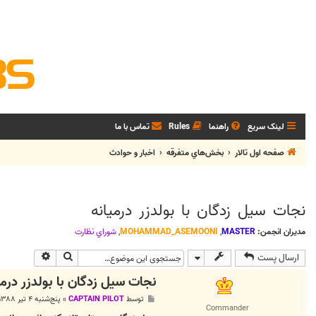
لینک سریع
راهنما
Rules
تماس با ما
صفحه اول تالار
بخش‌‌هاي متفرقه
اخبار و حوادث
نجات سيل زدگان با بولدزر درميانه
مدیران انجمن:
MASTER
,
MOHAMMAD_ASEMOONI
,
شوراي نظارت
جستجو
جستجوی پی
ارسال پست
نجات سيل زدگان با بولدزر درمي
پ
توسط
CAPTAIN PILOT
»
پنج‌شنبه ۴ تیر ۱۳۸۸, ۱۱:۴۲ ب.ظ
س
Commander