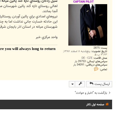
ت
سيل زدگان روستاي تازه کند پائين ميانه ب
CAPTAIN PILOT
اهالي روستاي تازه کند پائين شهرستان م
آنجا بمانند.
نيروهاي امدادي براي پائين آوردن روستائيا
اين حادثه خسارت جاني نداشت اما به چن
شهرستان ميانه در استان اذر بايجان شرق
واحد مرکزي خبر
پست:
2875
re you will always long to return
When once you have tasted
تاریخ عضویت:
پنج‌شنبه ۸ اسفند ۱۳۸۷,
۳:۲۳ ب.ظ
محل اقامت:
DE - CZE
سپاس‌های ارسالی:
39753 بار
سپاس‌های دریافتی:
34091 بار
ت
تماس:
م
ا
س
C
ارسال پست
A
P
T
بازگشت به “اخبار و حوادث”
A
I
N
صفحه اول تالار
P
I
L
O