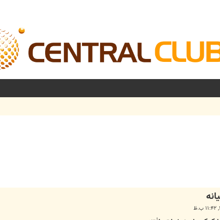
شرفته
انه