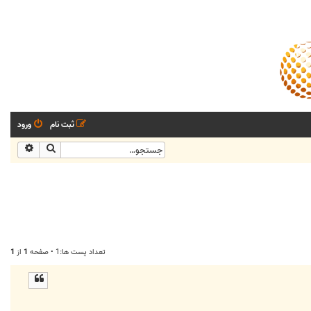
ثبت نام
ورود
جستجو
جستجو
تعداد پست ها:1 • صفحه
1
از
1