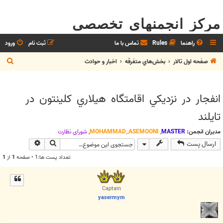
مرکز انجمنهای تخصصی
راهنما
Rules
تماس با ما
ثبت نام
ورود
ج
صفحه اول تالار
بخش‌‌هاي متفرقه
اخبار و حوادث
س
ت
انفجار در نزديكي اقامتگاه هيلاري كلينتون در
ج
تايلند
و
مدیران انجمن:
MASTER
,
MOHAMMAD_ASEMOONI
,
شوراي نظارت
جستجو
جستجوی پیش
ارسال پست
تعداد پست ها:1 • صفحه
1
از
1
Captain
yasermym