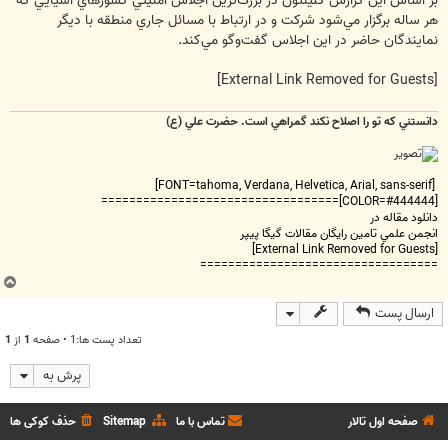
بر اساس اين گزارش كلينتون در بزرگ‌ترين اجلاس امنيتي كشورهاي آسيايي كه
هر ساله برگزار مي‌شود شركت و در ارتباط با مسائل جاري منطقه با ديگر
نمايندگان حاضر در اين اجلاس گفت‌وگو مي‌كند.
[External Link Removed for Guests]
دانستني که تو را اصلاح نکند گمراهي است. حضرت علي (ع)
[FONT=tahoma, Verdana, Helvetica, Arial, sans-serif]
[COLOR=#444444]==================================
دانلود مقاله در
انجمن علمي تامين رايگان مقالات گيگا پيپر
[External Link Removed for Guests]
==================================
ب
ا
ارسال پست
ل
ا
تعداد پست ها:1 • صفحه
1
از
1
پرش به
صفحه اول تالار
تماس با ما
Sitemap
حذف کوکی ها