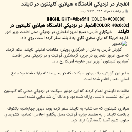
انفجار در نزديكي اقامتگاه هيلاري كلينتون در تايلند
پ
پنج‌شنبه ۱ مرداد ۱۳۸۸, ۹:۳۲ ب.ظ
س
ت
[HIGHLIGHT=#dbe5f1]
[COLOR=#000080]
انفجار در نزديكي اقامتگاه هيلاري كلينتون در
[COLOR=#0c0c0c]
تايلند
خبرگزاري فارس: صبح امروز انفجاري در نزديكي محل اقامت وزير امور
خارجه آمريكا كه براي سفري كاري به تايلند سفر كرده است، روي داد.
گزارش فارس به نقل از خبرگزاري رويترز، مقامات امنيتي تايلند اعلام كردند
كه صبح امروز انفجاري در جزيره گردشگري فوكيت و در نزديكي محل اقامت
"هيلاري كلينتون " وزير امور خارجه آمريكا رخ داد.
بنا بر اين گزارش، يك موتور سيكلت كه در محل حادثه پارك شده بود منبع
اصلي انفجار اعلام شده است.
مقامات تايلندي اعلام كردند كه اين موتور سيكلت در نزديكي محلي كه كلينتون
در آنجا نشست داشت، پارك شده بود و مالك آن شناسايي نشده است.
هيلاري كلينتون كه سه‌شنبه به تايلند سفر كرده بود، ديروز چهارشنبه بانكوك
پايتخت تايلند را به مقصد جزيره فوكيت محل برگزاري اجلاس اتحاديه كشورهاي
جنوب شرق آسيا (آ.سه.آن) ترك كرد.