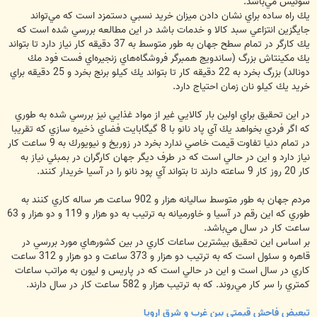
سوئيس مي‌باشد.
يك راه ساده براي نشان دادن ميزان خريد نسبي دستمزد است كه مي‌تواند
جايگزين انتزاعي سبد كالا و خدمات باشد در اين مطالعه بررسي شده است كه
يك كارگر در تمام سطح جهان به طور متوسط به 37 دقيقه كار نياز دارد تا بتواند
يك مكينتاش بزرگ (ساندويج همبرگر فروشگاه‌هاي زنجيره‌اي فست فود مك
دونالد) بزرگ بخرد به 22 دقيقه كار تا بتواند يك كيلو برنج بخرد و 25 دقيقه براي
خريد يك كيلو نان زمان احتياج دارد.
در اين تحقيق براي اولين بار كالايي غير از مواد غذايي نيز بررسي شده به طوري
كه اگر فردي بخواهد يك آي پاد نانو با 8 گيگابايت فضاي ذخيره سازي كه تقريبا
در تمام دنيا تفاوت قيمت خاصي ندارد بخرد در زوريخ و نيويورك به 9 ساعت كار
نياز دارد و اين در حالي است كه در طرف ديگر جهان كارگران در بمبئي نياز به
كار 20 روز كار 9 ساعته دارند تا بتواند آي پود نانو را در آسيا خريدار كنند.
مردم جهان به طور متوسط ساليانه هزار و 902 ساعت هر ساله كاري كنند به
طوري كه اين رقم در آسيا و خاورميانه به ترتيب به دو هزار و 119 و دو هزار و 63
ساعت كار در سال مي‌باشد.
بر اساس اين تحقيق بيشترين ساعات كاري در بين كشورهاي مورد بررسي در
قاهره و سئول است كه به ترتيب دو هزار و 373 ساعت و دو هزار و 312 ساعت
كاري در سال است و اين در حالي است كه در پاريس و ليون به مراتب ساعات
كمتري را سر كار مي‌روند. كه به ترتيب هزار و 582 ساعت كار در سال دارند.
تبعيض فاحش قيمتي بين غرب و شرق اروپا