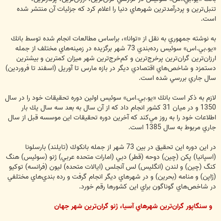
تنبل‌ترين و پردرآمدترين شهرهاي دنيا را اعلام كرد كه جزئيات آن منتشر شده
است.
به نوشته جمهوري به نقل از «توانا»، براساس مطالعات انجام شده توسط بانك
«يو.بي.اس» سوئيس رده‌بندي 73 شهر برگزيده در زمينه‌هاي مختلف از جمله
ارزان‌ترين گران‌ترين پرخرج‌ترين و كم‌خرج‌ترين شهر ميزان كمترين و بيشترين
دستمزد و شاخص‌هاي اقتصادي ديگر در بازه مارس تا آوريل (اسفند تا فروردين)
سال جاري بررسي شده است.
لازم به ذكر است بانك «يو.بي.اس» سوئيس اولين دوره تحقيقات خود را در سال
1350 و در ميان 31 كشور انجام داد كه از آن سال به بعد سه سال يك بار
اطلاعات خود را به روز مي‌كند كه آخرين دوره تحقيقات اين موسسه قبل از سال
جاري مربوط به سال 1385 است.
در اين دوره اين تحقيق در بين 73 شهر از جمله بانكوك (تايلند) بارسلونا
(اسپانيا) پكن (چين) دوحه (قطر) دبي (امارات متحده عربي) ژنو (سوئيس) هنگ
كنگ (چين) و لندن (انگليس) لس آنجلس (ايالات متحده) ليون (فرانسه) توكيو
(ژاپن) و منامه (بحرين) و در شهرهاي ديگر انجام گرفت و رده بندي‌هاي مختلفي
در شاخص‌هاي گوناگون براي اين كشورها رقم خورد.
و سنگاپور گران‌ترين شهرهاي آسيا، ژنو گران‌ترين شهر جهان