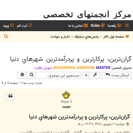
مرکز انجمنهای تخصصی
راهنما
Rules
تماس با ما
ثبت نام
ورود
ج
صفحه اول تالار
بخش‌‌هاي متفرقه
اخبار و حوادث
س
ت
گران‌ترين، پركارترين و پردرآمدترين شهرهاي دنيا
ج
و
مدیران انجمن:
MASTER
,
MOHAMMAD_ASEMOONI
,
شوراي نظارت
جستجو
جستجوی پیش
ارسال پست
تعداد پست ها:1 • صفحه
1
از
1
Major II
nodet
گران‌ترين، پركارترين و پردرآمدترين شهرهاي دنيا
پ
دوشنبه ۲ شهریور ۱۳۸۸, ۱۲:۳۷ ب.ظ
س
ت
بانك «يو.بي.اس» سوئيس در گزارشي گران‌ترين، ارزان‌ترين، پركارترين،