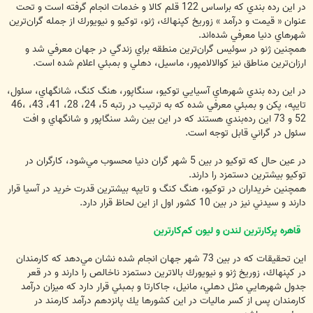
در اين رده بندي كه براساس 122 قلم كالا و خدمات انجام گرفته است و تحت
عنوان « قيمت و درآمد » زوريخ كپنهاك، ژنو، توكيو و نيويورك از جمله گران‌ترين
شهرهاي دنيا معرفي شده‌اند.
همچنين ژنو در سوئيس گران‌ترين منطقه براي زندگي در جهان معرفي شد و
ارزان‌ترين مناطق نيز كوالالامپور، ماسيل، دهلي و بمبئي اعلام شده است.
در اين رده بندي شهرهاي آسيايي توكيو، سنگاپور، هنگ كنگ، شانگهاي، سئول،
تايپه، پكن و بمبئي معرفي شده كه به ترتيب در رتبه 5، 24، 28، 41، 43، ،46
52 و 73 اين رده‌بندي هستند كه در اين بين رشد سنگاپور و شانگهاي و افت
سئول در گراني قابل توجه است.
در عين حال كه توكيو در بين 5 شهر گران دنيا محسوب مي‌شود، كارگران در
توكيو بيشترين دستمزد را دارند.
همچنين خريداران در توكيو، هنگ كنگ و تايپه بيشترين قدرت خريد در آسيا قرار
دارند و سيدني نيز در بين 10 كشور اول از اين لحاظ قرار دارد.
قاهره پركارترين لندن و ليون كم‌كارترين
اين تحقيقات كه در بين 73 شهر جهان انجام شده نشان مي‌دهد كه كارمندان
در كپنهاك، زوريخ ژنو و نيويورك بالاترين دستمزد ناخالص را دارند و در قعر
جدول شهرهايي مثل دهلي، مانيل، جاكارتا و بمبئي قرار دارد كه ميزان درآمد
كارمندان پس از كسر ماليات در اين كشورها يك پانزدهم درآمد كارمند در