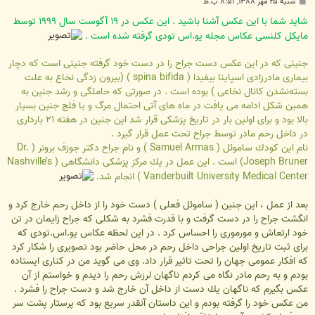
پ
شنبه ۲۵ مهر ۱۳۸۸, ۸:۵۱ ب.ظ
س
ت
شاید شما با این عكس آشنا باشید . این عكس در ۱۹ آگوست سال ۱۹۹۹ توسط
مایكل كلنسى عكاس مجله یو.اس تودی گرفته شده است .
جنینی كه در این عكس دست جراح را در دست خود گرفته جنینی است كه دچار
بیماری مادرزادی اسپاینا بیفیدا ( spina bifida ) (بیرون زدگی نخاع به علت
بسته‌نشدن كانال نخاعی ) بوده است . در صورتی كه حاملگی و رشد جنین به
همین شكل ادامه می یافت در ماه های آتی احتمال مرگ و یا فلج جنین بسیار
بالا بود و برای اولین بار در تاریخ پزشكی قرار شد این جنین در هفته ۲۱ بارداری
در داخل رحم مادر توسط جراح تحت عمل قرار گیرد .
نام این كودك ساموئل ( Samuel Armas ) و نام جراح دكتر جوزف برونر ( Dr.
Joseph Bruner) است . این عمل در یك مركز پزشكی دانشگاهی ( Nashville’s
Vanderbuilt University Medical Center ) انجام شد.
بعد از عمل ، این جنین ( ساموئل فعلی ) دست خود را از داخل رحم خارج كرد و
انگشت جراح را در دست گرفت و با قدرت فشرد به شكلی كه جراح زایمان در تن
خود ارتعاش و مورموری را احساس كرد . در این لحظه عكاس یو.اس.تودی كه
برای ثبت تاریخ اولین جراحی داخل رحم در محل حاضر بود تصویری را شكار كرد
كه افكار عمومی جهان را تحت تاثیر قرار داد. وی می گوید من در كناری ایستاده
بودم و به رحم مادر نگاه می كردم ناگهان لرزش رحم را دیدم و خواستم از آن
عكس بگیرم كه ناگهان یك دست از داخل آن خارج شد و دست جراح را فشرد .
من عكس خود را گرفته بودم و این داستان آنقدر سریع بود كه پرستار پشت سر