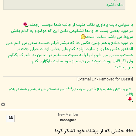
شاد باشید
با سپاس بابت یاداوری نکات مثبت از جانب شما دوست ارجمند.
در مورد بعضی پست ها واقعا تشخیص دادن این که موضوع به کدام بخش
مربوط می باشد سخت است.
در مورد منابع و هم چنین عکس ها که بیشتر فیلتر هستند سعی می کنم حتی
المقدور عکس ها رو از سایت اپلود کنم ولی بعضی اوقات خیلی وقت بر
هست.و مجبور می شوم انها را به صورت مستقیم در انجمن به اشتراک بگذارم
ولی اگر قابل رویت نبودند می توانم از خود سایت بارگزاری کنم.
پیروز باشید
[External Link Removed for Guests]
شور و عشق و شاديم را از خدايم هديه دارم**** هرچه هستم هرچه باشم چشمه ام پاکم
زلالم
ب
ا
New Member
ل
koobagher
ا
Re: جنینی كه از پزشك خود تشكر كرد!