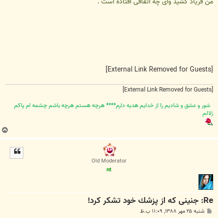
من فریاد كشید وآی چه اتفاقی افتاده است .
[External Link Removed for Guests]
[External Link Removed for Guests]
شور و عشق و شاديم را از خدايم هديه دارم**** هرچه هستم هرچه باشم چشمه ام پاکم
زلالم
ب
ا
ل
ا
Old Moderator
nt
Re: جنینی كه از پزشك خود تشكر كرد!
پ
شنبه ۲۵ مهر ۱۳۸۸, ۱۱:۰۹ ب.ظ
س