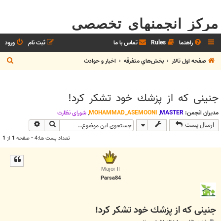
مرکز انجمنهای تخصصی
راهنما
Rules
تماس با ما
ثبت نام
ورود
ج
صفحه اول تالار
بخش‌‌هاي متفرقه
اخبار و حوادث
س
ت
جنینی كه از پزشك خود تشكر كرد!
ج
و
مدیران انجمن:
MASTER
,
MOHAMMAD_ASEMOONI
,
شوراي نظارت
جستجو
جستجوی پیش
ارسال پست
تعداد پست ها:4 • صفحه
1
از
1
Major II
Parsa84
جنینی كه از پزشك خود تشكر كرد!