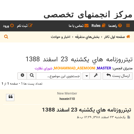
مرکز انجمنهای تخصصی
راهنما
Rules
تماس با ما
ثبت نام
ورود
ج
صفحه اول تالار
بخش‌‌هاي متفرقه
اخبار و حوادث
س
ت
تيترروزنامه هاي يکشنبه 23 اسفند 1388
ج
و
مدیران انجمن:
MASTER
,
MOHAMMAD_ASEMOONI
,
شوراي نظارت
جستجو
جستجوی پیش
ارسال پست
تعداد پست ها:1 • صفحه
1
از
1
New Member
hosein110
تيترروزنامه هاي يکشنبه 23 اسفند 1388
پ
یک‌شنبه ۲۳ اسفند ۱۳۸۸, ۱۲:۲۹ ب.ظ
س
ت