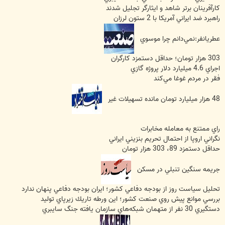
كارآفرينان برتر شاهد و ايثارگر تجليل شدند
راهبرد ضد ايراني آمريكا با 2 ستون لرزان
عطريانفر:نمي‌دانم چرا موسوي
303 هزار تومان؛ حداقل دستمزد كارگران
اجراي 4.6 ميليارد دلار پروژه گازي
فقر در مردم غوغا مي‌كند
48 هزار ميليارد تومان مانده تسهيلات غير
راي ممتنع به معامله مخابرات
نگراني اروپا از احتمال تحريم بنزيني ايراني
حداقل دستمزد 89، 303 هزار تومان
جريمه سنگين تنبلي در مسكن
تحليل سياست روز از بودجه دفاعي كشور؛ ايران بودجه دفاعي پنهان ندارد
بررسي موانع پيش روي صنعت كشور؛ اين ورطه تاريك زيرپاي توليد
دستگيري 30 نفر از متهمان شبكه‌هاي سازمان يافته جنگ سايبري