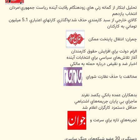
تحليل ابتکار از گمانه زني هاي زودهنگام رقابت آينده رياست جمهوري؛مردان
انتخاب يازدهم
کالاي خارجي از سبد کارمندي حذف شد؛واگذاري کارتهاي اعتباري 5.1 ميليون
توماني به کارکنان
چمران: انتقال پايتخت ممکن
الزام دولت براي افزايش حقوق كارمندان
آغاز تلاش‌هاي سياسي براي انتخابات آينده
اخبار ضد و نقيض درباره حمله به مالكي
مخالفت با حذف نظارت شوراي
بدهكاران عمده بانكي يكصد نفرند
ماجراي بي پايان جريمه‌هاي اشتباهي
حداقل دستمزد كارگران اعلام شد
تجربه‌هاي تازه براي سرعت و
دستگيري 30 عضو شبكه‌هاي جنگ سايبري