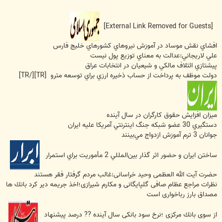
[External Link Removed for Guests]
افشاي نقش موساد در آموزش نيروهاي كشورهاي خليج فارس
علي لاريجاني:عدالت به معناي توزيع پول نيست
پيشتازي ائتلاف مالكي و شيعيان در انتخابات عراق
دولت موظف به پرداخت از حساب ذخيره ارزي براي توسعه مترو [TR][/TR]
ميزان افزايش حقوق كارگران در سال آينده
دستگيري 30 عضو شبكه جنگ اينترنتي آمريكا عليه ايران
جوانان 3 ترم آموزش ازدواج مي‌بينند
ساختن ايران و حضور اثر گذار بين‌المللي 2 مأموريت براي استمرار
حضرت آيت الله العظمى وحيد خراسانى:غالب مردم گرفتار فقر هستند
نظرات مراجع عظام صافى گلپايگانى و مكارم شيرازى؛اخذ جريمه دير كرد بانك ها
مصداق بارز رباخوارى است
از سوى بانك مركزى ؛نرخ سود بانكى سال آينده ?? درصد پيشنهاد