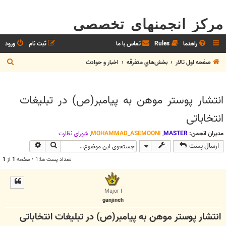
مرکز انجمنهای تخصصی
راهنما
Rules
تماس با ما
ثبت نام
ورود
ج
صفحه اول تالار
بخش‌‌هاي متفرقه
اخبار و حوادث
س
ت
انتشار پوستر موهن به پیامبر(ص) در تبلیغات
ج
انتخاباتی
و
مدیران انجمن:
MASTER
,
MOHAMMAD_ASEMOONI
,
شوراي نظارت
جستجو
جستجوی پیش
ارسال پست
تعداد پست ها:1 • صفحه
1
از
1
Major I
ganjineh
انتشار پوستر موهن به پیامبر(ص) در تبلیغات انتخاباتی