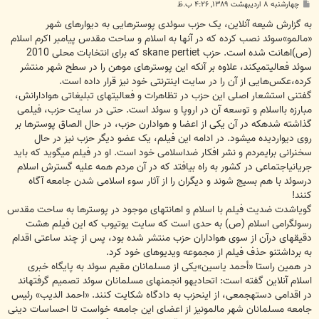
پ
چهارشنبه ۸ اردیبهشت ۱۳۸۹, ۴:۲۶ ب.ظ
س
ت
به گزارش شیعه آنلاین، یک حزب سوئدی پوسترهایی به دیوارهای شهر
«مالمو»سوئد نصب کرده که در آنها به اسلام و ساحت مقدس پیامبر اکرم اسلام
(ص)اهانت شده است. حزب skane pertiet که برای انتخابات محلی 2010
سوئد فعالیتمی‏کند، علاوه بر آنکه این پوسترهای موهن را در سطح شهر منتشر
کرده،عکس‌هایی از آن را در سایت اینترنتی خود نیز قرار داده است.
گفتنی استشعار اصلی این حزب در تظاهرات و فعالیت‏های تبلیغاتی هوادارانش،
مبارزه بااسلام و توسعه آن در اروپا و سوئد است. حتی در سایت حزب، فیلمی
گذاشته شدهکه در آن یکی از اعضا و هوادارن حزب، در حال الصاق پوسترها بر
روی دیواردیده می‏شود. در ادامه این فیلم، یک عضو دیگر حزب نیز در حال
سخنرانی برایمردم و نشر افکار ضداسلامی خود است. او در فیلم می‏گوید که باید
جریانیاجتماعی در کشور به راه بیافتد که در آن مردم همه علیه گسترش اسلام
درسوئد با هم بسیج شوند و دیگران را از آثار سوء اسلامی شدن جامعه آگاه
کنند!
گویاشدت ضدیت فیلم با اسلام و اهانت‏های موجود در پوسترها به ساحت مقدس
رسولگرامی اسلام (ص) به حدی است که سایت یوتیوب که این فیلم هشت
دقیقه‏ای درآن از سوی هواداران حزب منتشر شده بود، پس از چند ساعتی اقدام
به برداشتنو حذف فیلم از مجموعه ویدیوهای خود کرد.
در همین راستا «أحمد یاسین»یکی از مسلمانان مقیم سوئد به پایگاه خبری
اسلام آنلاین گفته است: اتحادیهو انجمن‏های مسلمانان سوئد تصمیم گرفته‏اند
در اقدامی دسته‏جمعی، از اینحزب به دادگاه شکایت کنند. «احمد الدیب» رئیس
جامعه مسلمانان شهر مالمونیز از اعضای این جامعه خواست تا احساسات دینی