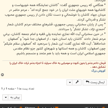
سردادند.
* هنگامي که رييس جمهوري گفت: "کاشان نمايشگاه همه خوبيهاست و
کاشانيها همه خوبيهاي ملت ايران را در خود جمع کرده اند" ، مردم حاضر در
ميدان جهاد کاشان با خوشحالي و دست تکان دادن از رييس جمهوري محبوب
تشکر و قدرداني کردند.
*‌ پس از پايان سخنراني رييس جمهوري، قشرهاي مختلف مردم کاشان شعار
"احمدي نژاد، تشکر تشکر" را سردادند.
* در حين سخنراني آيت الله نمازي نماينده ولي فقيه و امام جمعه کاشان، برخي
مردم شعار دادند "کاشان بايد استان شود ، از اصفهان جدا شود" و "اصفهان
خداحافظ". آيت الله نمازي گفت:‌ اين شعار را سردهيد که "اصفهان سلام عليکم"
چون اصفهان، کاشان و همه استانها و شهرهاي کشور جزو نظام مقدس
جمهوري اسلامي ايران است و همه بايد با هم متحد و منسجم باشيم.
فرمان دادم بدنم را بدون تابوت و مومیایی به خاک سپارند تا اجزاء بدنم ذرات خاک ایران را
تشکیل دهد .
کوروش بزرگ
ب
ا
ارسال پست
ل
ا
تعداد پست ها:1 • صفحه
1
از
1
پرش به