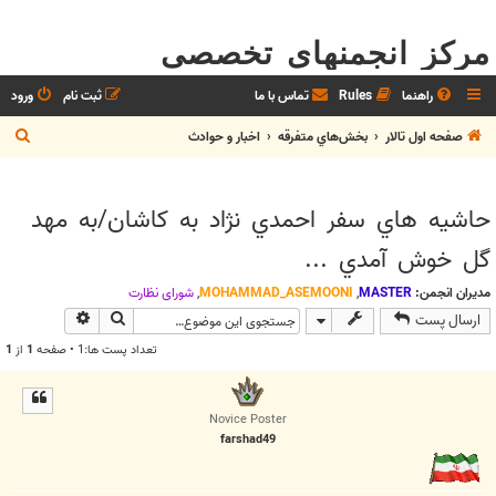
مرکز انجمنهای تخصصی
راهنما
Rules
تماس با ما
ثبت نام
ورود
ج
صفحه اول تالار
بخش‌‌هاي متفرقه
اخبار و حوادث
س
ت
حاشيه هاي سفر احمدي نژاد به کاشان/به مهد
ج
گل خوش آمدي ...
و
مدیران انجمن:
MASTER
,
MOHAMMAD_ASEMOONI
,
شوراي نظارت
جستجو
جستجوی پیش
ارسال پست
تعداد پست ها:1 • صفحه
1
از
1
Novice Poster
farshad49