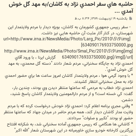
حاشيه هاي سفر احمدي نژاد به کاشان/به مهد گل خوش
آمدي ...
پ
یک‌شنبه ۱۹ اردیبهشت ۱۳۸۹, ۸:۳۴ ب.ظ
س
ت
- سفر رييس جمهوري کشورمان به کاشان، بويژه ديدار با مردم ولايتمدار اين
شهرستان، در کنار آثار مثبت آن حاشيه هايي نيز داشت.
[url=http://www.irna.ir/NewsMedia/Photo/Larg_Pic/2010\5\9\img
634090176933750000.jpg]
[img]http://www.irna.ir/NewsMedia/Photo/Smal_Pic/2010\5\9\img
634090176933750000.jpg[/img][/url] گزارش ايرنا ، با ورود آقاي
احمدي نژاد به جايگاه سخنراني، مردم شعار دادند "دسته گل محمدي، به مهد
گل خوش آمدي".
* با وجود گرمي هوا ، مردم ولايتمدار کاشان امروز ساعت ها براي حضور احمدي
نژاد به محل سخنراني انتظار کشيدند.
احمدي نژاد خطاب به مردمي که ساعتها منتظر ديدن وي بودند، چندين بار،
گفت:‌ کي خسته است؟ و از مردم دارالمومنين ولايتمدار کاشان پاسخ شنيد،
دشمن.
* وقتي مجري برنامه اعلام کرد: احمدي نژاد خودش درخواست کرده که با مردم
ولايت مدار کاشان ديدار کند، همه مردم حاضر در ميدان جهاد که ساعتها منتظر
حضور او بودند "تکبير و صلوات" سردادند.
* کاشاني ها هنگامي که رييس جمهوري آماده سخنراني شد، به شکرانه افتتاح
بزرگترين کارخانه خودرو سازي خاورميانه در اين شهرستان شعار "الله اکبر"