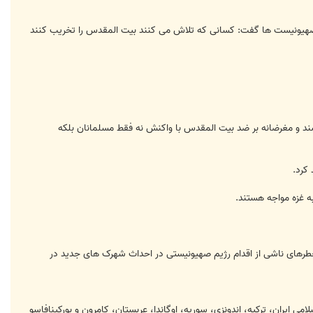
 صهیونیست ها گفت: كسانی كه تلاش می كنند بیت المقدس را تخریب كنند
ند و مغرضانه بر ضد بیت المقدس با واكنش نه فقط مسلمانان بلكه
به غزه مواجه هستند.
طرهای ناشی از اقدام رژیم صهیونیستی در احداث شهرک های جدید در
روسای مجالس و نمایندگان 15 کشور عضو از جمله جمهوری اسلامی ایران، ترکیه، اندونزی، سوریه، اوگاندا، عربستان، کامرون و بورکینافاسو