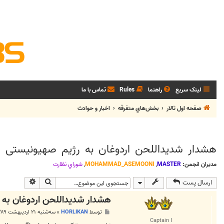
لینک سریع
راهنما
Rules
تماس با ما
صفحه اول تالار
بخش‌‌هاي متفرقه
اخبار و حوادث
هشدار شدیداللحن اردوغان به رژیم صهیونیستی
مدیران انجمن:
MASTER
,
MOHAMMAD_ASEMOONI
,
شوراي نظارت
جستجو
جستجوی پی
ارسال پست
هشدار شدیداللحن اردوغان به 
پ
توسط
HORLIKAN
»
سه‌شنبه ۲۱ اردیبهشت ۱۳۸۹, ۳:۱۲ ب.ظ
س
Captain I