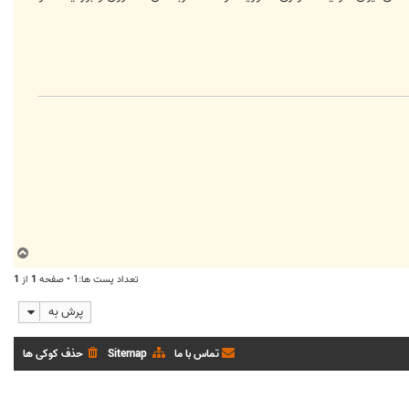
ب
ا
تعداد پست ها:1 • صفحه
1
از
1
ل
ا
پرش به
تماس با ما
Sitemap
حذف کوکی ها