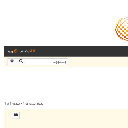
ثبت نام
ورود
جستجو
جستجو
تعداد پست ها:1 • صفحه
1
از
1