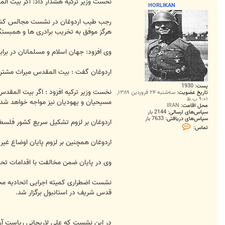
ت
نخست وزیر تركیه هشدار داد: اگر بیت ا
HORLIKAN
رجب طیب اردوغان در نشست مجالس كشورها
هرگز موفق به تخریب برادری ها و همبستگ
وی افزود: جهان اسلام و مسلمانان در برا
اردوغان گفت : بیت المقدس میراث مشتر
پست:
1930
نخست وزیر تركیه افزود : اگر بیت المقد
تاریخ عضویت:
سه‌شنبه ۲۴ فروردین ۱۳۸۹,
۹:۰۱ ب.ظ
مسیحیان و یهودیان نیز مواجه خواهد شد.
محل اقامت:
IRAN
سپاس‌های ارسالی:
2144 بار
سپاس‌های دریافتی:
7633 بار
اردوغان بر لزوم تشكیل سریع كشور فلسطینی با مرزهای سال 1967 و تلاش همه طرف ها
ت
تماس:
م
ا
اردوغان همچنین بر لزوم پایان اوضاع غیر 
س
H
O
وی در پایان ضمن مخالفت با اقدامات تحری
R
L
I
نشست اضطراری کمیته اجرایی اتحادیه مج
K
A
قدس شریف در استانبول برگزار شد.
N