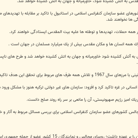
لمقدس به آتش كشیده شود، خاورمیانه و جهان به اتش كشیده خواهد شد.
ی عضو سازمان كنفرانس اسلامی در استانبول با تاكید بر مقابله با تهدیدهای
ی ها نخواهند شد.
بر همه حملات، تهدیدها و توطئه ها علیه بیت المقدس ایستادگی خواهند كرد.
ك همه انسان ها و مكان مقدس بیش از یك میلیارد مسلمان در جهان است .
س به آتش كشیده شود خاورمیانه و جهان به اتش كشیده خواهد شد و طرح های ناپس
ی مربوط برای تحقق این هدف تاكید كرد.
انسانی در غزه تاكید كرد و افزود: سازمان های غیر دولتی تركیه هنوز با مشكل ورود 
ك امیز رژیم صهیونیستی، آن را مانعی بر سر راه روند صلح دانست.
الس کشورهای عضو سازمان کنفرانس اسلامی برای بررسی مسائل مربوط به آثار و خ
در این نشست كه علی لاریجانی ریاست آن را بر عهده داشت؛ 