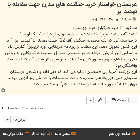
عربستان خواستار خرید جنگنده های مدرن جهت مقابله با
تهدید ایر
پ
شنبه ۱۲ تیر ۱۳۸۹, ۱۱:۲۷ ق.ظ
س
ت
مسکو، 11 تیر، خبرگزاری «ریا نووستی»:
" عبدالله بن عبدالعزیز" پادشاه عربستان سعودی از دولت "باراک اوباما"
درخواست کرد که یک محموله جنگنده "اف-22" جهت مقابله با "تهدید ایران" به
این کشور تحویل دهد. این مطلب را روزنامه آمریکایی "ورد تریبون" گزارش داد.
بر اساس این گزارش، توافقات در خصوص تحویل تسلیحات آمریکایی به ریاض
یکی از بندهای مهم دستور کاری مذاکرات اخیر سران عربستان-آمریکا در جلسه
واشنگتن بود.
این روزنامه آمریکایی همچنین اشاره می کند که دبیرخانه پادشاهی عربستان
سعودی دلیل فوریت غیر منتظره دریافت تسلیحات را افزایش روز افزون تهدید
تهران علیه "کشور حافظ اماکن مقدسه اسلام" توصیف می کند.
ب
ا
ارسال پست
ل
ا
تعداد پست ها:1 • صفحه
1
از
1
پرش به
صفحه اول تالار
تماس با ما
Sitemap
حذف کوکی ها