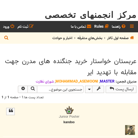
مرکز انجمنهای تخصصی
راهنما
Rules
تماس با ما
ثبت نام
ورود
ج
صفحه اول تالار
بخش‌‌هاي متفرقه
اخبار و حوادث
س
ت
عربستان خواستار خرید جنگنده های مدرن جهت
ج
مقابله با تهدید ایر
و
مدیران انجمن:
MASTER
,
MOHAMMAD_ASEMOONI
,
شوراي نظارت
جستجو
جستجوی پیش
ارسال پست
تعداد پست ها:1 • صفحه
1
از
1
Junior Poster
kandoo