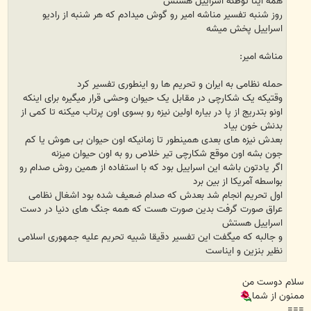
همه اینا توطئه اسراییل هستش
روز شنبه تفسیر مناشه امیر رو گوش میدادم که هر شنبه از رادیو
اسراییل پخش میشه
مناشه امیر:
حمله نظامی به ایران و تحریم ها رو اینطوری تفسیر کرد
وقتیکه یک شکارچی در مقابل یک حیوان وحشی قرار میگیره برای اینکه
اونو بتدریج از پا در بیاره اولین نیزه رو بسوی اون پرتاب میکنه تا کمی از
بدنش خون بیاد
بعدش نیزه های بعدی همینطور تا زمانیکه اون حیوان بی هوش یا کم
جون بشه اون موقع شکارچی تیر خلاص رو به اون حیوان میزنه
اگر یادتون باشه این اسراییل بود که با استفاده از همین روش صدام رو
بواسطه آمریکا از بین برد
اول تحریم انجام شد بعدش که صدام ضعیف شده بود اشغال نظامی
عراق صورت گرفت بدین صورت هست که همه جنگ های دنیا در دست
اسراییل هستش
و جالبه که میگفت این تفسیر دقیقا شبیه تحریم علیه جمهوری اسلامی
نظیر بنزین و ایناست
سلام دوست من
ممنون از شما
===