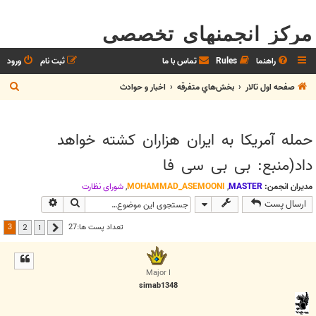
مرکز انجمنهای تخصصی
راهنما
Rules
تماس با ما
ثبت نام
ورود
ج
صفحه اول تالار
بخش‌‌هاي متفرقه
اخبار و حوادث
س
ت
حمله آمريکا به ايران هزاران کشته خواهد
ج
داد(منبع: بی بی سی فا
و
مدیران انجمن:
MASTER
,
MOHAMMAD_ASEMOONI
,
شوراي نظارت
جستجو
جستجوی پیش
ارسال پست
3
تعداد پست ها:27
2
1
قبلی
Major I
simab1348