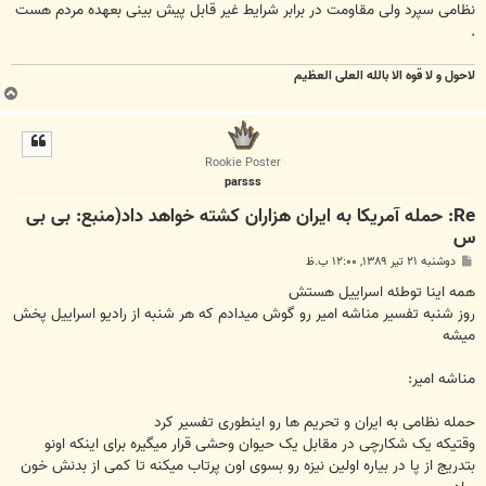
نظامی سپرد ولی مقاومت در برابر شرایط غیر قابل پیش بینی بعهده مردم هست
.
لاحول و لا قوه الا بالله العلی العظیم
ب
ا
ل
ا
Rookie Poster
parsss
Re: حمله آمريکا به ايران هزاران کشته خواهد داد(منبع: بی بی
س
پ
دوشنبه ۲۱ تیر ۱۳۸۹, ۱۲:۰۰ ب.ظ
س
ت
همه اینا توطئه اسراییل هستش
روز شنبه تفسیر مناشه امیر رو گوش میدادم که هر شنبه از رادیو اسراییل پخش
میشه
مناشه امیر:
حمله نظامی به ایران و تحریم ها رو اینطوری تفسیر کرد
وقتیکه یک شکارچی در مقابل یک حیوان وحشی قرار میگیره برای اینکه اونو
بتدریج از پا در بیاره اولین نیزه رو بسوی اون پرتاب میکنه تا کمی از بدنش خون