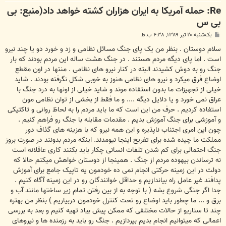
Re: حمله آمريکا به ايران هزاران کشته خواهد داد(منبع: بی
بی س
پ
یک‌شنبه ۲۰ تیر ۱۳۸۹, ۴:۳۸ ب.ظ
س
ت
سلام دوستان . بنظر من یک پای جنگ مسائل نظامی و زد و خورد دو یا چند نیرو
است . اما پای دیگه مردم هستند . در جنگ هشت ساله این مردم بودند که بار
جنگ رو به دوش کشیدند البته در کنار نیرو های نظامی . منتها در اون مقطع
اوضاع فرق میکرد و نیرو های نظامی هنوز به خوبی شکل نگرفته بودند . شاید
خیلی از تجهیزات ما بدون استفاده موند و شاید خیلی از اونها به درد جنگ با
عراق نمی خورد و یا دلایل دیگه .... و ما فقط از بخشی از توان نظامی مون
استفاده کردیم . حرف من این است که ما باید مردم را به لحاظ روانی و تاکتیکی
و آموزشی برای جنگ آموزش بدیم . مقدمات مقابله با جنگ رو فراهم کنیم .
چون این امری اجتناب ناپذیره و این همه نیرو که با هزینه های گذاف دور
مملکت ما چیده شده برای تفریح اینجا نیومدند. اینکه مردم بدونند در صورت بروز
جنگ احتمالی برای کم شدن تلفات انسانی چکار باید بکنند کاری عاقلانه است
نه ترساندن بیهوده مردم از جنگ . همینجا از دوستان خواهش میکنم حالا که
دولت در این زمینه حرکتی انجام نمی ده خودمون یه تاپیک جامع برای آموزش
پدافند غیر عامل راه بیاندازیم و حداقل خوانندگان رو در این زمینه آگاه کنیم .
جدا اگر جنگی شروع بشه ( با توجه به از بین رفتن تمام زیر ساختها مانند آب و
برق و ... ما چطور باید اوضاع رو تحت کنترل خودمون دربیاریم ) بنظر من بهتره
چند تا سناریو از حالات مختلفی که ممکن پیش بیاد تهیه کنیم و بعد به بررسی
اعمالی که میتوانیم انجام بدیم بپردازیم . جنگ رو باید به رزمنده ها و نیروهای