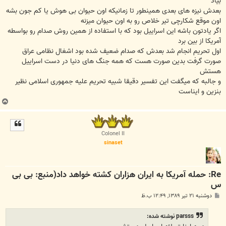
بیاد
بعدش نیزه های بعدی همینطور تا زمانیکه اون حیوان بی هوش یا کم جون بشه
اون موقع شکارچی تیر خلاص رو به اون حیوان میزنه
اگر یادتون باشه این اسراییل بود که با استفاده از همین روش صدام رو بواسطه
آمریکا از بین برد
اول تحریم انجام شد بعدش که صدام ضعیف شده بود اشغال نظامی عراق
صورت گرفت بدین صورت هست که همه جنگ های دنیا در دست اسراییل
هستش
و جالبه که میگفت این تفسیر دقیقا شبیه تحریم علیه جمهوری اسلامی نظیر
بنزین و ایناست
ب
ا
ل
ا
Colonel II
sinaset
Re: حمله آمريکا به ايران هزاران کشته خواهد داد(منبع: بی بی
س
پ
دوشنبه ۲۱ تیر ۱۳۸۹, ۱۲:۴۹ ب.ظ
س
ت
parsss نوشته شده: