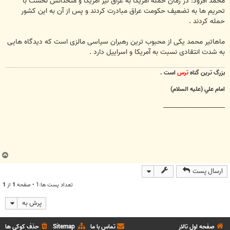
محمد افزود: در زمان حمله آمریکا به عراق نیز آمریکا و متحدانش نخست با
تحریم ها به تضعیف حکومت عراق مبادرت کردند و پس از آن به این کشور
حمله کردند .
ماهاتیر محمد یکی از محبوب ترین رهبران سیاسی مالزی است که دیدگاه هایی
به شدت انتقادی نسبت به آمریکا و اسراییل دارد .
بزرگ ترين گناه
ترس
است .
امام علي (عليه السلام)
________________________
ب
ا
ارسال پست
ل
ا
تعداد پست ها:1 • صفحه
1
از
1
پرش به
صفحه اول تالار
تماس با ما
Sitemap
حذف کوکی ها