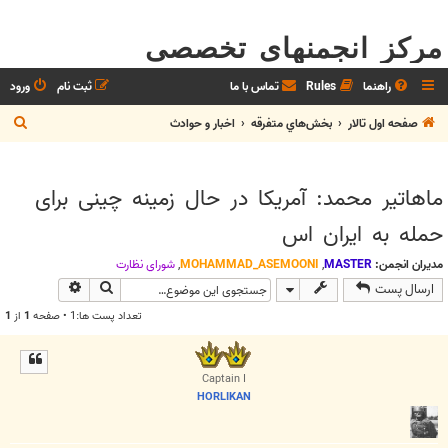
مرکز انجمنهای تخصصی
راهنما
Rules
تماس با ما
ثبت نام
ورود
ج
صفحه اول تالار
بخش‌‌هاي متفرقه
اخبار و حوادث
س
ت
ماهاتیر محمد: آمریکا در حال زمینه چینی برای
ج
حمله به ایران اس
و
مدیران انجمن:
MASTER
,
MOHAMMAD_ASEMOONI
,
شوراي نظارت
جستجو
جستجوی پیش
ارسال پست
تعداد پست ها:1 • صفحه
1
از
1
Captain I
HORLIKAN