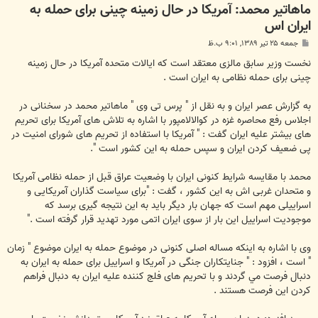
ماهاتیر محمد: آمریکا در حال زمینه چینی برای حمله به
ایران اس
پ
جمعه ۲۵ تیر ۱۳۸۹, ۹:۰۱ ب.ظ
س
ت
نخست وزیر سابق مالزی معتقد است که ایالات متحده آمریکا در حال زمینه
چینی برای حمله نظامی به ایران است .
به گزارش عصر ایران و به نقل از " پرس تی وی " ماهاتیر محمد در سخنانی در
اجلاس رفع محاصره غزه در کوالالامپور با اشاره به تلاش های آمریکا برای تحریم
های بیشتر علیه ایران گفت : " آمریکا با استفاده از تحریم های شورای امنیت در
پی ضعیف کردن ایران و سپس حمله به این کشور است ".
محمد با مقایسه شرایط کنونی ایران با وضعیت عراق قبل از حمله نظامی آمریکا
و متحدان غربی اش به این کشور ، گفت : "برای سیاست گذاران آمریکایی و
اسراییلی مهم است كه جهان بار دیگر باید به این نتیجه گیری برسد که
موجودیت اسراییل این بار از سوی ایران اتمی مورد تهدید قرار گرفته است ."
وی با اشاره به اینکه مساله اصلی کنونی در موضوع حمله به ایران موضوع " زمان
" است ، افزود : " جنایتکاران جنگی در آمریکا و اسراییل برای حمله به ایران به
دنبال فرصت مي گردند و با تحریم های فلج کننده علیه ایران به دنبال فراهم
کردن این فرصت هستند .