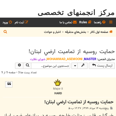
مرکز انجمنهای تخصصی
راهنما
Rules
تماس با ما
ثبت نام
ورود
ج
صفحه اول تالار
بخش‌‌هاي متفرقه
اخبار و حوادث
س
ت
حمايت روسيه از تماميت ارضي لبنان!
ج
و
مدیران انجمن:
MASTER
,
MOHAMMAD_ASEMOONI
,
شوراي نظارت
جستجو
جستجوی پیش
ارسال پست
تعداد پست ها:3 • صفحه
1
از
1
Major II
HARD
حمايت روسيه از تماميت ارضي لبنان!
پ
پنج‌شنبه ۱۴ مرداد ۱۳۸۹, ۱۲:۲۷ ب.ظ
س
خبرگزاري فارس: وزارت خارجه روسيه در بيانيه‌اي ضمن ابراز
ت