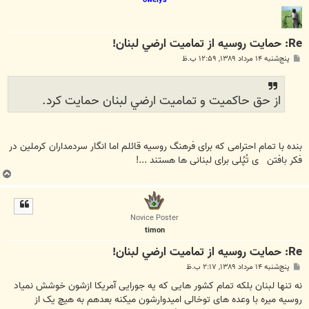
Re: حمايت روسيه از تماميت ارضي لبنان!
پ
پنج‌شنبه ۱۴ مرداد ۱۳۸۹, ۱۲:۵۹ ب.ظ
س
ت
از حق حاكميت و تماميت ارضي لبنان حمايت كرد.
بنده با تمام احترامی که برای فرهنگ روسیه قائلم اما انگار سردمداران کرملین در
فکر بافتن ی تُپُلی برای لبنانی ها هستند ...!
ب
ا
ل
ا
Novice Poster
timon
Re: حمايت روسيه از تماميت ارضي لبنان!
پ
پنج‌شنبه ۱۴ مرداد ۱۳۸۹, ۲:۱۷ ب.ظ
س
ت
نه تنها لبنان بلکه تمام کشور هایی که یه جورایی آمریکا ازشون خوشش نمیاد
روسیه میره با وعده های توخالی امیدوارشون میکنه بعدهم به هیچ یک از