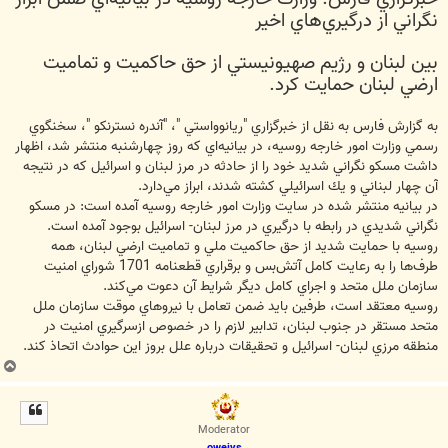
نگراني از درگيري‌هاي اخير
بين لبنان و رژيم صهيونيستي از حق حاكميت و تماميت
ارضي لبنان حمايت كرد.
به گزارش فارس به نقل از خبرگزاري "ريانوواستي "، "آندره نسترنكو "، سخنگوي
رسمي وزارت امور خارجه روسيه، در بيانيه‌اي كه روز چهارشنبه منتشر شد، اظهار
داشت مسكو نگراني شديد خود را از حادثه در مرز لبنان و اسرائيل كه در نتيجه
آن چهار لبناني و يك اسرائيلي كشته شدند، ابراز مي‌دارد.
در بيانيه منتشر شده در سايت وزارت امور خارجه روسيه آمده است: در مسكو
نگراني شديدي در رابطه با درگيري در مرز لبنان- اسرائيل بوجود آمده است.
روسيه با حمايت شديد از حق حاكميت ملي و تماميت ارضي لبنان، همه
طرف‌ها را به رعايت كامل آتش‌بس و برقراري قطعنامه 1701 شوراي امنيت
سازمان ملل متحد و اجراي كامل ديگر شرايط آن دعوت مي‌كند.
روسيه معتقد است، طرفين بايد ضمن تعامل با نيروهاي موقت سازمان ملل
متحد مستقر در جنوب لبنان، تدابير لازم را در خصوص ازسرگيري امنيت در
منطقه مرزي لبنان- اسرائيل و تحقيقات درباره علل بروز اين حوادث اتحاذ كند.
ب
ا
ل
ا
Moderator
oweiys