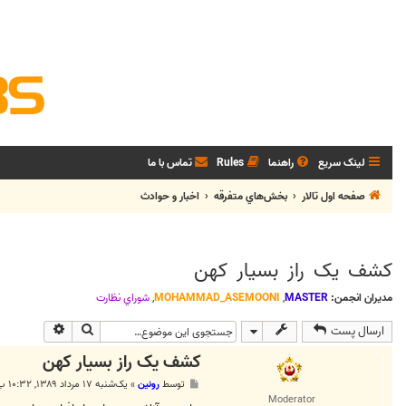
لینک سریع
راهنما
Rules
تماس با ما
صفحه اول تالار
بخش‌‌هاي متفرقه
اخبار و حوادث
کشف یک راز بسیار کهن
مدیران انجمن:
MASTER
,
MOHAMMAD_ASEMOONI
,
شوراي نظارت
جستجو
جستجوی پی
ارسال پست
کشف یک راز بسیار کهن
پ
توسط
رونین
»
یک‌شنبه ۱۷ مرداد ۱۳۸۹, ۱۰:۳۲ ب.ظ
س
Moderator