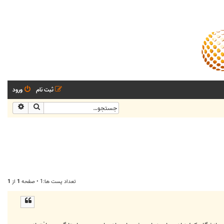
ثبت نام
ورود
جستجو
جستجو
تعداد پست ها:1 • صفحه
1
از
1