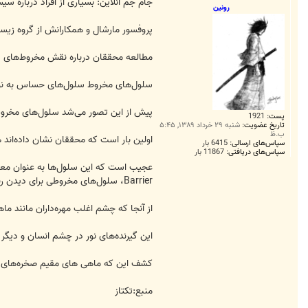
ت
جام جم آنلاین: بسیاری از افراد درباره سیس
رونین
پروفسور مارشال و همکارانش از گروه زیست
مطالعه محققان درباره نقش مخروط‌های دوت
سلول‌های مخروط سلول‌های حساس به نور در چشم ما هستن
پیش از این تصور می‌شد سلول‌های مخروطی 
پست:
1921
تاریخ عضویت:
شنبه ۲۹ خرداد ۱۳۸۹, ۵:۴۵
ب.ظ
اولین بار است که محققان نشان داده‌اند 
سپاس‌های ارسالی:
6415 بار
سپاس‌های دریافتی:
11867 بار
Barrier، سلول‌های مخروطی برای دیدن رنگ‌ها مورد استفاده قرار می‌گیرند.
از آنجا که چشم اغلب مهره‌داران مانند ما
این گیرنده‌های نور در چشم انسان و دیگر
کشف این که ماهی ‌های مقیم صخره‌های آبی
منبع:تکتاز