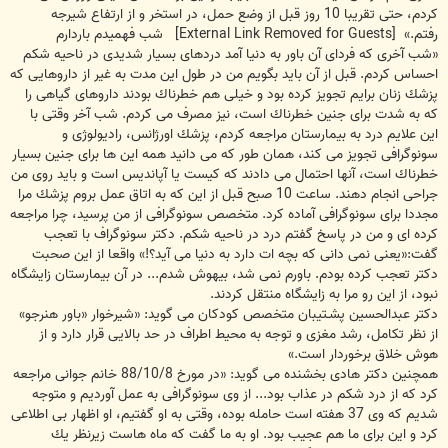
كردم، حتی تقریبا 10 روز قبل از وضع حمل، در استخر و از ارتفاع شیرجه
رفتم.»
[External Link Removed for Guests]
شب فهمیدم باردارم
«شب آخری كه فردای آن باور به دنیا آمد دردهای بسیار شدیدی در ناحیه شكم
احساس كردم. قبل از آن باید بگویم من در طول این مدت به غیر از داروهایی كه
پزشك زنان برایم تجویز كرده بود و خیلی هم خطرناك بودند داروهای گیاهی را
كه به شدت برای جنین خطرناك است، نیز مصرف می كردم. شب آخر وقتی با
این علایم درد به بیمارستان مراجعه كردم، پزشك اورژانس، رادیولوژی و
سونوگرافی تجویز می كند، همان طور كه می دانید همه این ها برای جنین بسیار
خطرناك است، آنها احتمال می دادند كه كیست یا آپاندیس است و باید روی من
جراحی انجام دهند. ساعت 10 صبح قبل از این كه به اتاق عمل بروم پزشك مرا
مجددا برای سونوگرافی آماده كرد. متخصص سونوگرافی از من پرسید، چرا مراجعه
كرده ای و من در پاسخ گفتم درد در ناحیه شكم. دكتر سونوگراف با تعجب
گفت:«یعنی نمی دانی كه بچه ات دارد به دنیا می آید؟!» واقعا از این صحبت
دكتر تعجب كرده بودم. باورم نمی شد، بیهوش شدم... در آن بیمارستان زایشگاه
نبود، از این رو مرا به زایشگاه منتقل كردند.
دكتر عبدالحسین پشـتیبان متخصص کودکان می گوید: «شیرخوار «باور هنرجو»
از نظر تكامل، رشد مغزی و توجه به محیط اطراف در حد بالایی قرار دارد و از
هوش خلاق برخوردار است.»
همچنین دكتر هادی بخشنده می گوید: «در مورخ 88/10/8 خانم جوانی مراجعه
كرد كه از درد شكم در عذاب بود... از وی سونوگرافی به عمل آوردیم و متوجه
شدیم كه وی 37 هفته است حامله بوده، وقتی به او گفتیم، او اظهار بی اطلاعی
كرد و این برای ما هم عجیب بود. او به ما گفت كه ماه هاست زیرنظر یك