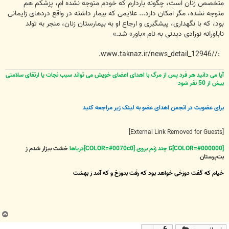
متخصص زنان است، چگونه باردارم كه خودم متوجه نشده ام، پزشكم هم
متوجه نشده، مگر امكان دارد... علایمی كه بیمار داشته در واقع دردهای زایمانی
بود، كه با نگهداری، پیشگیری و ارجاع او به بیمارستان زنان، منجر به تولد
ناباورانه نوزادی دیدنی به نام «باور» شد.»
://www.taknaz.ir/news_detail_12946.
آیا می دانید هر فرد پس از مرگ با اهدای اعضای خویش می تواند سبب نجات یا ارتقای سلامتی
بیش از 50 نفر شود
برای عضویت در انجمن اهدای عضو به لینک زیر مراجعه کنید
[External Link Removed for Guests]
[COLOR=#000000]تا چند زنم بروی [COLOR=#0070c0]دریاها
خشت بیزار شدم ز
بت‌پرستان
خیام که گفت دوزخی خواهد بود که رفت بدوزخ و که آمد ز بهشت
ب
ا