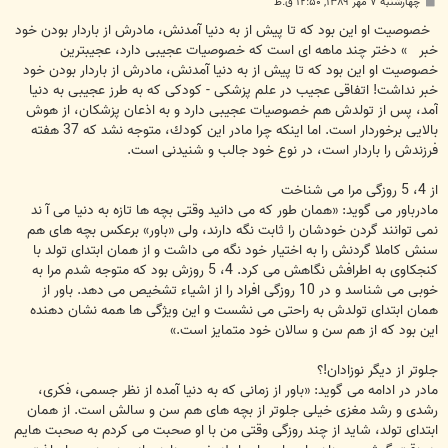
پ
چهارشنبه ۷ مهر ۱۳۸۹, ۱۲:۵۰ ق.ظ
س
ت
خصوصیت او این بود كه تا پیش از به دنیا آمدنش، مادرش از باردار بودن خود
خبر » دختر چند ماهه ای است كه خصوصیات عجیبی دارد، عجیبترین
خصوصیت او این بود كه تا پیش از به دنیا آمدنش، مادرش از باردار بودن خود
خبر نداشت! اتفاقی عجیب در علم پزشكی - كودكی كه به طرز عجیبی به دنیا
آمد، پس از تولدش هم خصوصیات عجیبی دارد و به اذعان پزشكان، از هوش
بالایی برخوردار است. اما اینكه چرا مادر این كودك، متوجه نشد كه 37 هفته
فرزندش را باردار است، در نوع خود جالب و شنیدنی است.
از 4، 5 روزگی مرا می شناخت
مادرباور می گوید: «همان طور كه می دانید وقتی بچه ها تازه به دنیا می آ ند
نمی توانند گردن خودشان را ثابت نگه دارند، ولی «باور» برعكس بچه های هم
سنش كاملا گردنش را به اختیار خود نگه می داشت و از همان ابتدای تولد با
كنجكاوی به اطرافش نگاهش می كرد. 4، 5 روزش بود كه متوجه شدم مرا به
خوبی می شناسد و در 10 روزگی افراد را از اشیاء تشخیص می دهد. باور از
همان ابتدای تولدش به راحتی می نشست و این ویژگی ها همه نشان دهنده
این بود كه از هم سن و سالان خود متمایز است.»
جلوتر از دیگر نوزادان!؟
مادر در ادامه می گوید: «باور از زمانی كه به دنیا آمده از نظر جسمی، فكری،
رشدی و رشد مغزی خیلی جلوتر از بچه های هم سن و سالش است. از همان
ابتدای تولد، شاید از چند روزگی وقتی من با او صحبت می كردم به صحبت هایم