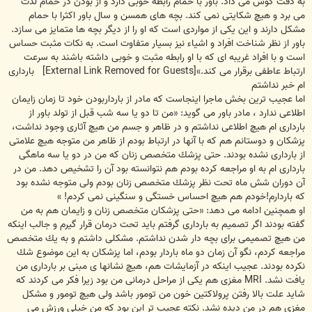
به دقت گوش می داد. باور با حمام رابطه خوبی دارد و از بودن در حمام لذت
می برد و هیچ شكایتی نمی كند. بچه های همسن و سال باور اكثرا با حمام
مشكل دارند و این یكی از مواردی است كه او را از دیگر بچه ها متمایز می سازد.
باور از نظر شناخت افراد و اشیاء نیز بسیار متفاوت است. به نكات مثبت حساس
است و با افراد غریبه ای كه با او رابطه مثبت و خوبی داشته باشند به سرعت
ارتباط عاطفی برقرار می كند.»
[External Link Removed for Guests]
بارداری
ام خبر نداشتم
اما عجیب ترین بخش ماجرا اینجاست که مادر از بارداربودن خود تا زمان زایمان
اطلاعی ندارد ، مادر باور می گوید: «من تا دو یا سه شب قبل از تولد باور از
بارداری ام هیچ اطلاعی نداشتم و در ظاهر و جسم من هیچ آثاری وجود نداشت،
پزشكان و دوستانم هم كه با آنها در ارتباط بودم از ظاهر من متوجه هیچ علامتی
از بارداری نشده بودند. حتی پزشك متخصص زنان كه من در دو یا سه ماهگی
بارداری ام به او مراجعه كرده بودم هم نتوانسته بود آن را تشخیص دهد. من در
آن دوران شش ماه تحت نظر پزشك متخصص زنان بودم ولی متوجه نشده بود
كه باردارم!خودم هم هیچ احساس خستگی و سنگینی نمی كردم! »
او همچنین ادامه می دهد: «حتی پزشكان متخصص زنان و زایمان هم به من
گفته بودند اگر تصمیم به بارداری گرفتم باید تحت درمان قرار گیرم و جالب اینكه
من هیچ تصمیمی برای بچه دار شدن نداشتم. مشكلی داشتم و به یك متخصص
مراجعه كردم، نگو آن زمان دو ماه باردار بودم، اما پزشكان به این موضوع شك
نكرده بودند. عجیب اینكه در آزمایشات هم، هیچ نشانها ی مبنی بر بارداری من
یافت نشد. MRI مغزی هم یكی از مراحل درمانی من بود زیرا فكر می كردند كه
شاید علت بالا رفتن پرولاكتین خون من تومور باشد ولی هیچ تومور و مشكل
مغزی هم در من دیده نشد. نكته عجیب تر این بود كه من خیلی ورزش می