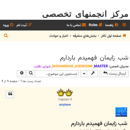
مرکز انجمنهای تخصصی
راهنما
Rules
تماس با ما
ثبت نام
ورود
ج
صفحه اول تالار
بخش‌‌هاي متفرقه
اخبار و حوادث
س
ت
شب زایمان فهمیدم باردارم
ج
و
مدیران انجمن:
MASTER
,
MOHAMMAD_ASEMOONI
,
شوراي نظارت
جستجو
جستجوی پیش
ارسال پست
تعداد پست ها:1 • صفحه
1
از
1
Captain II
airplane
شب زایمان فهمیدم باردارم