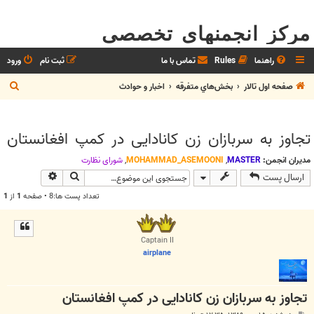
مرکز انجمنهای تخصصی
راهنما
Rules
تماس با ما
ثبت نام
ورود
ج
صفحه اول تالار
بخش‌‌هاي متفرقه
اخبار و حوادث
س
ت
تجاوز به سربازان زن کانادایی در کمپ افغانستان
ج
و
مدیران انجمن:
MASTER
,
MOHAMMAD_ASEMOONI
,
شوراي نظارت
جستجو
جستجوی پیش
ارسال پست
تعداد پست ها:8 • صفحه
1
از
1
Captain II
airplane
تجاوز به سربازان زن کانادایی در کمپ افغانستان