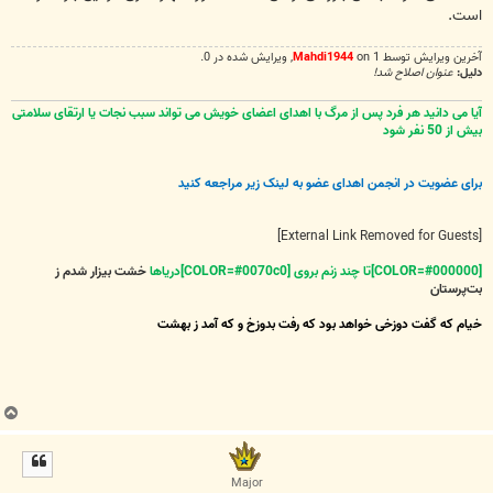
است.
آخرین ويرايش توسط 1 on
Mahdi1944
, ويرايش شده در 0.
دلیل:
عنوان اصلاح شد!
آیا می دانید هر فرد پس از مرگ با اهدای اعضای خویش می تواند سبب نجات یا ارتقای سلامتی
بیش از 50 نفر شود
برای عضویت در انجمن اهدای عضو به لینک زیر مراجعه کنید
[External Link Removed for Guests]
[COLOR=#000000]تا چند زنم بروی [COLOR=#0070c0]دریاها
خشت بیزار شدم ز
بت‌پرستان
خیام که گفت دوزخی خواهد بود که رفت بدوزخ و که آمد ز بهشت
ب
ا
ل
ا
Major