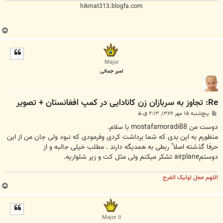
hikmat313.blogfa.com
ب
ا
ل
ا
Major
امیر جمالی
Re: تجاوز به سربازان زن کانادایی در کمپ افغانستان + تصویر
پ
پنج‌شنبه ۱۵ مهر ۱۳۸۹, ۲:۱۳ ق.ظ
س
ت
دوست من mostafamoradi88 با سلام.
منظورم به این بدی که شما برداشت کردی وفرمودی که نبود ولی جان من از این
حرفا گذشته اصلا" ربطی به همدیگه دارند . مطلب خیلی جالبه و از
دوستمairplane تشکر میکنم ولی مثل کت و زیر شلواریه.
اللهم عجل لولیک الفرج
ب
ا
ل
ا
Major II