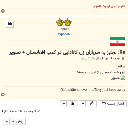
اللهم عجل لولیک الفرج
ب
ا
ل
ا
Captain
typhoon
Re: تجاوز به سربازان زن کانادایی در کمپ افغانستان + تصویر
پ
جمعه ۱۶ مهر ۱۳۸۹, ۱۲:۵۷ ب.ظ
س
ت
سلام
این هم تصویری از این مرحومه:
Old soldiers never die.They just fade away
ب
ا
ارسال پست
ل
ا
تعداد پست ها:8 • صفحه
1
از
1
پرش به