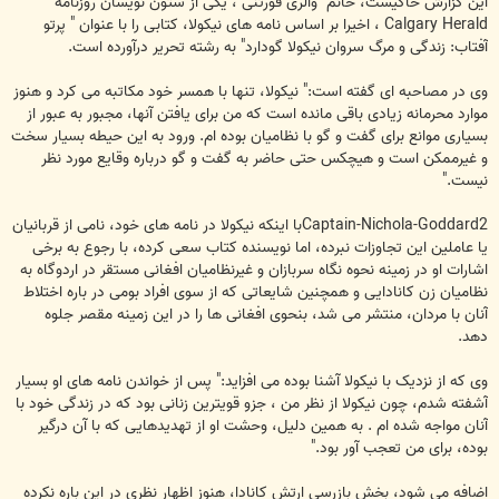
این گزارش حاکیست، خانم "والری فورتنی"، یکی از ستون نویسان روزنامه
Calgary Herald ، اخیرا بر اساس نامه های نیکولا، کتابی را با عنوان " پرتو
آفتاب: زندگی و مرگ سروان نیکولا گودارد" به رشته تحریر درآورده است.
وی در مصاحبه ای گفته است:" نیکولا، تنها با همسر خود مکاتبه می کرد و هنوز
موارد محرمانه زیادی باقی مانده است که من برای یافتن آنها، مجبور به عبور از
بسیاری موانع برای گفت و گو با نظامیان بوده ام. ورود به این حیطه بسیار سخت
و غیرممکن است و هیچکس حتی حاضر به گفت و گو درباره وقایع مورد نظر
نیست."
Captain-Nichola-Goddard2با اینکه نیکولا در نامه های خود، نامی از قربانیان
یا عاملین این تجاوزات نبرده، اما نویسنده کتاب سعی کرده، با رجوع به برخی
اشارات او در زمینه نحوه نگاه سربازان و غیرنظامیان افغانی مستقر در اردوگاه به
نظامیان زن کانادایی و همچنین شایعاتی که از سوی افراد بومی در باره اختلاط
آنان با مردان، منتشر می شد، بنحوی افغانی ها را در این زمینه مقصر جلوه
دهد.
وی که از نزدیک با نیکولا آشنا بوده می افزاید:" پس از خواندن نامه های او بسیار
آشفته شدم، چون نیکولا از نظر من ، جزو قویترین زنانی بود که در زندگی خود با
آنان مواجه شده ام . به همین دلیل، وحشت او از تهدیدهایی که با آن درگیر
بوده، برای من تعجب آور بود."
اضافه می شود، بخش بازرسی ارتش کانادا، هنوز اظهار نظری در این باره نکرده