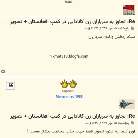
!MOS
Re: تجاوز به سربازان زن کانادایی در کمپ افغانستان + تصویر
پ
پنج‌شنبه ۱۵ مهر ۱۳۸۹, ۲:۳۳ ق.ظ
س
ت
سلام.ربطش واضح. سرباززن
hikmat313.blogfa.com
ب
ا
ل
ا
Captain II
Mohammad 1985
Re: تجاوز به سربازان زن کانادایی در کمپ افغانستان + تصویر
پ
پنج‌شنبه ۱۵ مهر ۱۳۸۹, ۸:۳۰ ق.ظ
س
ت
اون کلمه به علاوه تصویر فقط جهت جذب مخاطب بیشتر هست !