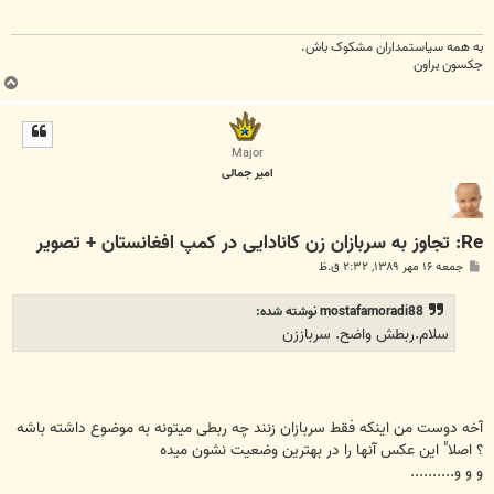
به همه سياستمداران مشکوک باش.
جکسون براون
ب
ا
ل
ا
Major
امیر جمالی
Re: تجاوز به سربازان زن کانادایی در کمپ افغانستان + تصویر
پ
جمعه ۱۶ مهر ۱۳۸۹, ۲:۳۲ ق.ظ
س
ت
mostafamoradi88 نوشته شده:
سلام.ربطش واضح. سرباززن
آخه دوست من اینکه فقط سربازان زنند چه ربطی میتونه به موضوع داشته باشه
؟ اصلا" این عکس آنها را در بهترین وضعیت نشون میده
و و و..........