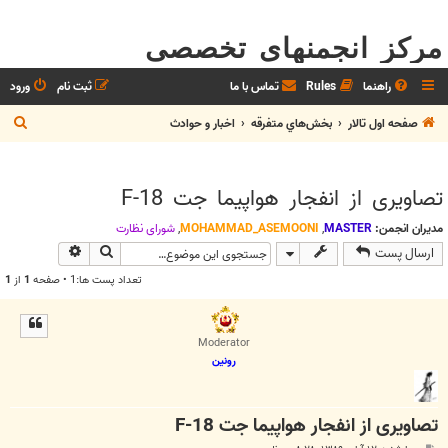
مرکز انجمنهای تخصصی
راهنما
Rules
تماس با ما
ثبت نام
ورود
ج
صفحه اول تالار
بخش‌‌هاي متفرقه
اخبار و حوادث
س
ت
تصاویری از انفجار هواپیما جت F-18
ج
و
مدیران انجمن:
MASTER
,
MOHAMMAD_ASEMOONI
,
شوراي نظارت
جستجو
جستجوی پیش
ارسال پست
تعداد پست ها:1 • صفحه
1
از
1
Moderator
رونین
تصاویری از انفجار هواپیما جت F-18