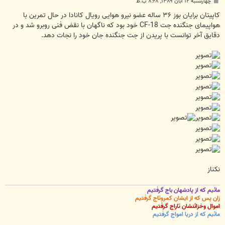
پ
چهارشنبه ۱۲ آبان ۱۳۸۹, ۸:۲۸ ب.ظ
س
ت
کاپیتان برایان بوز ۳۶ ساله عضو نیرو هوایی رویال کانادا در حال تمرین با
هواپیمای جنگنده جت CF-18 خود بود که ناگهان با نقض فنی روبرو شد و در
دقایق آخر توانست با پریدن از جت جنگنده جان خود را نجات دهد.
نکناز
مائیم که از پادشهان باج گرفتیم
زان پس که از ایشان کمروتاج گرفتیم
اموال وخزائنشان تاراج گرفتیم
مائیم که از دریا امواج گرفتیم