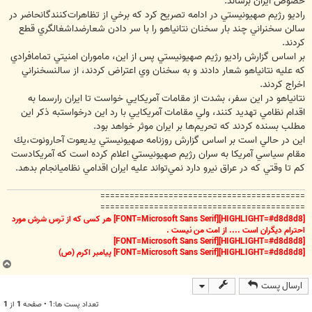
خصوص ايران برساند.
راديو رژيم صهيونيستي در ادامه تصريح كرد كه برخي از تظاهرات‌كنندگانحاضر در
سالن سخنراني چند بار سخنان نتانياهو را با سر دادن شعارضداشغالگري قطع
كردند.
بر اساس گزارش راديو رژيم صهيونيستي پس از اين، ماموران امنيتي تمامافرادي
كه عليه نتانياهو شعار دادند و به سخنان وي اعتراض كردند، از سالنسخنراني
اخراج كردند.
نتانياهو در اين سفر، بشدت از مقامات آمريكايي خواست تا ايران رارسما به
اقدام نظامي تهديد كنند، ولي مقامات آمريكايي با رد اين درخواستبه ذكر اين
مطلب بسنده كردند كه تحريم‌ها بر ايران موثر خواهد بود.
اين در حالي است بر اساس گزارش روزنامه صهيونيستي يديعوت آحارونوت،يك
مقام سياسي آمريكا به سران رژيم صهيونيستي اعلام كرده است كه آمريكادست
كم تا وقتي كه در عراق نيرو دارد نمي‌تواند عليه ايران اقدامي نظاميانجام بدهد.
==========================================
==========================================
[HIGHLIGHT=#d8d8d8][FONT=Microsoft Sans Serif] هر کسی که از ترس شرش مورد
احترام دیگران است .... از امت من نیست .
[HIGHLIGHT=#d8d8d8][FONT=Microsoft Sans Serif]
[HIGHLIGHT=#d8d8d8][FONT=Microsoft Sans Serif] پیامبر اکرم (ص)
ب
ا
ارسال پست
ل
ا
تعداد پست ها:1 • صفحه
1
از
1