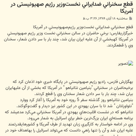
قطع سخنراني ضدايراني نخست‌وزير رژیم صهیونیستی در
آمریکا
پ
سه‌شنبه ۱۸ آبان ۱۳۸۹, ۳:۲۶ ب.ظ
س
ت
قطع سخنراني ضدايراني نخست‌وزير رژيم‌صهيونيستي در آمريكا
خبرگزاريفارس: برخي حاضران در سالن سخنراني نخست وزير رژيم صهيونيستي
در آمريكا كهبخشي از آن عليه ايران بيان شد، چند بار با سر دادن شعار، سخنان
وي را قطعكردند.
بهگزارش فارس، راديو رژيم صهيونيستي در پايگاه خبري خود اذعان كرد كه
برخيحاضران در سخنراني "بنيامين نتانياهو " در آمريكا كه بخشي از آن عليهايران
بيان شد، چند بار با سر دادن شعار سخنان وي را قطع كردند.
بنيامين نتانياهو روز گذشته سفر 5 روزه خود به آمريكا را آغاز كرد ووارد
"نئواورلئان " شد تا با سران يهودي در اين كشور نيز ديدار و گفت‌وگوكند.
نتانياهو كه در نشست اقليت‌هاي يهودي در آمريكا سخنراني مي‌كرد مدعيشد كه
برنامه هسته‌اي ايران بزرگ‌ترين خطر براي اسرائيل به شمار مي‌رود.
وي در ادامه خواستار به كارگيري زبان تهديد از طرف آمريكا و كشورهايقدرتمند
عليه ايران شد و آن را تنها راهي دانست كه مي‌تواند اسرائيل را بهاهداف خود در