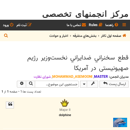
مرکز انجمنهای تخصصی
راهنما
Rules
تماس با ما
ثبت نام
ورود
ج
صفحه اول تالار
بخش‌‌هاي متفرقه
اخبار و حوادث
س
ت
قطع سخنراني ضدايراني نخست‌وزير رژیم
ج
صهیونیستی در آمریکا
و
مدیران انجمن:
MASTER
,
MOHAMMAD_ASEMOONI
,
شوراي نظارت
جستجو
جستجوی پیش
ارسال پست
تعداد پست ها:1 • صفحه
1
از
1
Major II
dolphine