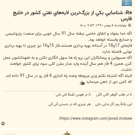
Re: شناسايي يكي از بزرگ‌ترين لايه‌هاي نفتي كشور در خليج
فارس
پ
چهارشنبه ۵ بهمن ۱۳۹۰, ۹:۵۳ ب.ظ
س
ت
اگه خدا بخواد و اتفاق خاصی نیفته سال 91 سال خوبی برای صنعت پتروشیمی
و صنایع وابسته خواهد بود.
فازهای 17و18 در آستانه بهره برداری هستند.فاز 15و16 نیز چیزی تا بهره برداری
نهایی فاصله ندارد.
اگه مسیولین و پیمانکاران این پرو ژه ها سهل انگاری نکنن و به تعهداتشون عمل
کنن, همین 4 فاز هم سال آینده وارد مدار بشن کلی سود برای کشور خواهند
داشت.
البته اگه اشتباه نکنم وزیر مربوطه وعده راه اندازی 6 فاز رو در سال 91 داده اند,
که کمی دور از ذهن مینماید
تا در طلب گوهر کانی کانی تا در هوس لقمهٔ نانی نانی
این نکتهٔ رمز اگر بدانی دانی هر چیزی که در جستن آنی آنی
https://www.instagram.com/javad.molaiee/
ب
ا