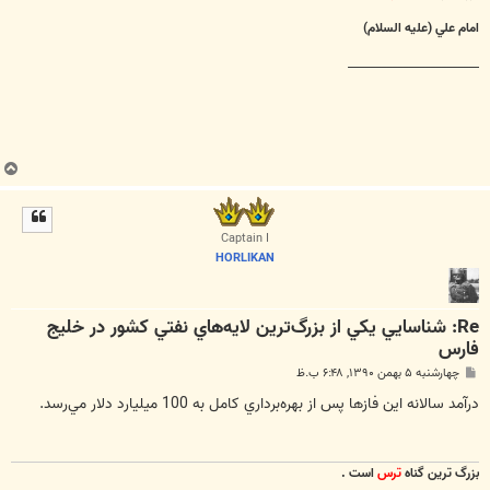
امام علي (عليه السلام)
________________________
ب
ا
ل
ا
Captain I
HORLIKAN
Re: شناسايي يكي از بزرگ‌ترين لايه‌هاي نفتي كشور در خليج
فارس
پ
چهارشنبه ۵ بهمن ۱۳۹۰, ۶:۴۸ ب.ظ
س
ت
درآمد سالانه اين فازها پس از بهره‌برداري كامل به 100 ميليارد دلار مي‌رسد.
بزرگ ترين گناه
ترس
است .