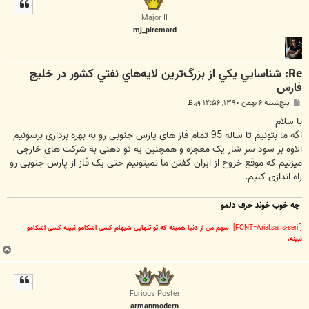
ل
ا
Major II
mj_piremard
Re: شناسايي يكي از بزرگ‌ترين لايه‌هاي نفتي كشور در خليج
فارس
پ
پنج‌شنبه ۶ بهمن ۱۳۹۰, ۱۲:۵۶ ق.ظ
س
ت
با سلام
اگه ما بتونیم تا ساله 95 تمام فاز های پارس جنوبی رو به بهره برداری برسونیم
الاوه بر سود سر شار یک معجزه و همچنین یه تو دهنی به شرکت های خارجی
میزنیم که موقع خروج از ایران گفتن ما نمیتونیم حتی یک فاز از پارس جنوبی رو
راه اندازی کنیم.
چه خوب خوند حرف دلمو
[FONT=Arial,sans-serif]
سهم من از دنیا همینه که تو تنهایی شبهام کسی اشکامو نبینه کسی اشکامو
نبینه.
ب
ا
ل
ا
Furious Poster
armanmodern