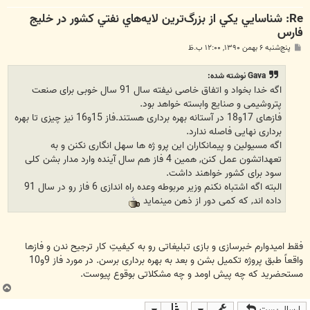
Re: شناسايي يكي از بزرگ‌ترين لايه‌هاي نفتي كشور در خليج
فارس
پ
پنج‌شنبه ۶ بهمن ۱۳۹۰, ۱۲:۰۰ ب.ظ
س
ت
Gava نوشته شده:
اگه خدا بخواد و اتفاق خاصی نیفته سال 91 سال خوبی برای صنعت
پتروشیمی و صنایع وابسته خواهد بود.
فازهای 17و18 در آستانه بهره برداری هستند.فاز 15و16 نیز چیزی تا بهره
برداری نهایی فاصله ندارد.
اگه مسیولین و پیمانکاران این پرو ژه ها سهل انگاری نکنن و به
تعهداتشون عمل کنن, همین 4 فاز هم سال آینده وارد مدار بشن کلی
سود برای کشور خواهند داشت.
البته اگه اشتباه نکنم وزیر مربوطه وعده راه اندازی 6 فاز رو در سال 91
داده اند, که کمی دور از ذهن مینماید
فقط امیدوارم خبرسازی و بازی تبلیغاتی رو به کیفیتِ کار ترجیح ندن و فازها
واقعاً طبق پروژه تکمیل بشن و بعد به بهره برداری برسن. در مورد فاز 9و10
مستحضرید که چه پیش اومد و چه مشکلاتی بوقوع پیوست.
ب
ا
ارسال پست