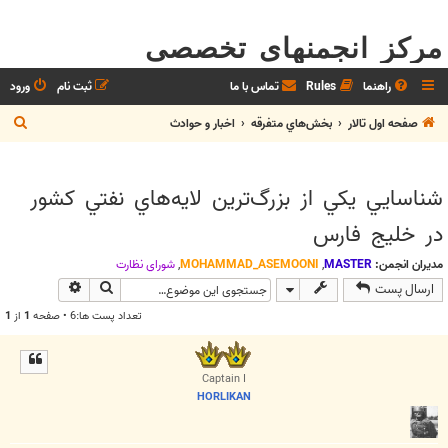
مرکز انجمنهای تخصصی
راهنما
Rules
تماس با ما
ثبت نام
ورود
ج
صفحه اول تالار
بخش‌‌هاي متفرقه
اخبار و حوادث
س
ت
شناسايي يكي از بزرگ‌ترين لايه‌هاي نفتي كشور
ج
در خليج فارس
و
مدیران انجمن:
MASTER
,
MOHAMMAD_ASEMOONI
,
شوراي نظارت
جستجو
جستجوی پیش
ارسال پست
تعداد پست ها:6 • صفحه
1
از
1
Captain I
HORLIKAN