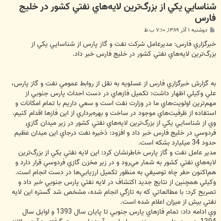
شناسايي يكي از بزرگ‌ترين لايه‌هاي نفتي كشور در خليج
فارس
پ
دوشنبه ۱ آذر ۱۳۸۹, ۷:۱۰ ب.ظ
س
ت
خبرگزاري فارس: مديرعامل شركت نفت و گاز پارس از شناسايي يكي از
بزرگ‌ترين لايه‌هاي نفتي كشور در خليج فارس خبر داد.
به گزارش خبرگزاري فارس از عسلويه به نقل از روابط عمومي نفت و گاز پارس،
علي وكيلي اظهار داشت: تكميل فازهاي در دست احداث پارس جنوبي از
مهم‌ترين اولويت‌هاي ما در وزارت نفت است و سعي داريم با تمام امكانات و
استفاده از ظرفيت‌هاي موجود در ساخت و بهره‌برداري از اين فازها اقدام كنيم.
وي از شناسايي يكي از بزرگ‌ترين لايه‌هاي نفتي كشور در زير ميدان گازي
فردوسي در خليج فارس خبر داد و افزود: ذخيره نفت درجاي اين ميدان عظيم
حدود 34 ميليارد بشكه است.
مدير عامل نفت و گاز پارس خاطرنشان كرد: اين لايه نفتي يكي از بزرگ‌ترين
لايه‌هاي نفتي كشور به شمار مي‌رود و در زير مخزن گازي فردوسي قرار دارد و
هم‌اكنون حفر چاه توصيفي به منظور تكميل ارزيابي‌ها در دست انجام است.
وكيلي همچنين از نتايج جديد اكتشاف در لايه نفتي پارس جنوبي خبر داد و
تصريح كرد: با مطالعاتي كه به تازگي انجام شده، مشخص شد گستره اين لايه
نفتي بيش از ميزان اعلام شده است.
وي ادامه داد: تمام فازهاي پارس جنوبي تا پايان سال 1393 و اوايل سال