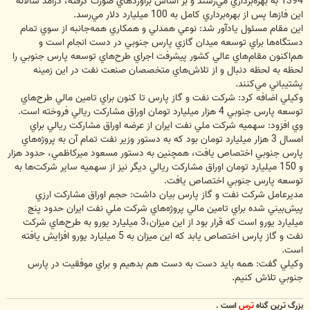
1394 به بهره‌برداري مي‌رسند و بر اساس برآوردهاي صورت گرفته، درآمد سالانه
اين فازها پس از بهره‌برداري كامل به 100 ميليارد دلار مي‌رسد.
اين مقام مسئول يادآور شد: نوعي همدلي و همكاري همه‌جانبه از سوي تمام
دستگاه‌ها براي توسعه ميدان گازي پارس جنوبي در دست انجام است و
هم‌اكنون مقام‌هاي عالي كشور پيشرفت اجراي طرح‌هاي توسعه پارس جنوبي را
لحظه به لحظه دنبال و از تلاش‌هاي متخصصان صنعت نفت در اين زمينه
پشتيباني مي‌كنند.
وكيلي اضافه كرد: شركت نفت و گاز پارس تا كنون براي تامين مالي طرح‌هاي
توسعه پارس جنوبي 4 هزار ميليارد تومان اوراق مشاركت ريالي فروخته است.
وي افزود: سهميه شركت ملي نفت ايران از عرضه اوراق مشاركت ريالي براي
امسال 3 هزار ميليارد تومان بود كه به دستور وزير نفت تمام آن به پروژه‌هاي
پارس جنوبي اختصاص يافت، همچنين به دستور مسعود ميركاظمي، حدود هزار
و 150 ميليارد تومان اوراق مشاركت ريالي ديگر نيز از سهميه ساير شركت‌ها به
توسعه پارس جنوبي اختصاص يافت.
مديرعامل شركت نفت و گاز پارس بيان داشت: حجم اوراق مشاركت ارزي
پيش‌بيني شده براي تامين مالي پروژه‌هاي شركت ملي نفت ايران حدود پنج
ميليارد يورو است كه قرار بود از اين ميزان،3 ميليارد يورو به طرح‌هاي شركت
نفت و گاز پارس اختصاص يابد كه اين ميزان به 5 ميليارد يورو افزايش يافته
است.
وكيلي گفت: همه بايد دست به دست هم بدهيم و براي موفقيت در پارس
جنوبي تلاش كنيم.
بزرگ ترين گناه
ترس
است .