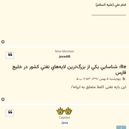
امام علي (عليه السلام)
________________________
ب
ا
New Member
ل
javad48
ا
Re: شناسايي يكي از بزرگ‌ترين لايه‌هاي نفتي كشور در خليج
فارس
پ
چهارشنبه ۵ بهمن ۱۳۹۰, ۷:۵۳ ب.ظ
س
ت
این بایه نفتی کاملا متعلق به ایرانه/
ب
ا
ل
ا
Captain
Java