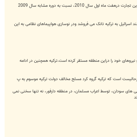
روابط تجاری دو کشور نه تنها پس از حمله اسرائیل به کشتی کمک رسانی به غژه در سال 2010، کاهش پیدا نکرد بلکه میزان این تجارت درهفت ماه اول سال 2010، نسبت به دوره مشابه سال 2009
می کنند اسرائیل به ترکیه تانک می فروشد ودر نوسازی هواپیماهای نظامی به این
نیروهای خود را دراین منطقه مستقر کرده است.ترکیه همچنین در ادامه
 درحالیست است که ترکیه گروه کرد مسلح مخالف دولت ترکیه موسوم به پ
قایی های سودان، توسط اعراب مسلمان، در منطقه دارفور، نه تنها سخنی نمی
د