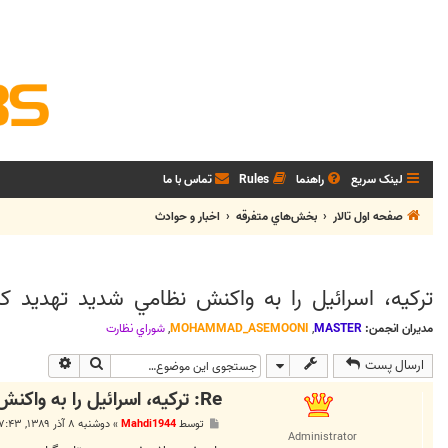
لینک سریع
راهنما
Rules
تماس با ما
صفحه اول تالار
بخش‌‌هاي متفرقه
اخبار و حوادث
تركيه، اسرائيل را به واكنش نظامي شديد تهديد كر
مدیران انجمن:
MASTER
,
MOHAMMAD_ASEMOONI
,
شوراي نظارت
جستجو
جستجوی پی
ارسال پست
Re: تركيه، اسرائيل را به واكنش نظامي شديد تهديد كرد!
پ
توسط
Mahdi1944
»
دوشنبه ۸ آذر ۱۳۸۹, ۷:۴۳ ق.ظ
س
Administrator