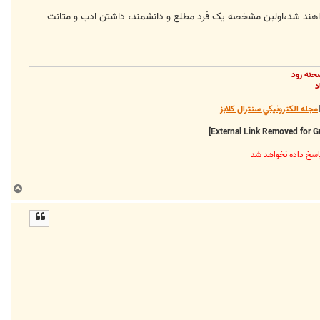
 خواهند شد،‌اولين مشخصه يک فرد مطلع و دانشمند، داشتن ادب و متانت
حنه رود
د
مجله الکترونيکي سنترال کلابز
ب
ا
ل
ا