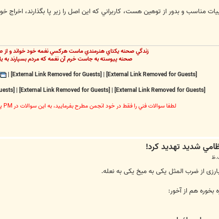
يات مناسب و بدور از توهين هست، کاربراني که اين اصل را زير پا بگذارند، اخراج
زندگي صحنه يکتاي هنرمندي ماست هرکسي نغمه خود خواند و از ص
صحنه پيوسته به جاست خرم آن نغمه که مردم بسپارند به يا
|
[External Link Removed for Guests]
|
[External Link Removed for Guests]
[External Link Removed for Guests]
|
[External Link Removed for Guests]
|
[External Link Removed for Guests]
لطفا سوالات فني را فقط در خود انجمن مطرح بفرماييد، به اين سوالات در PM پاسخ داده نخواهد شد
ارزی از ضرب المثل یکی به میخ یکی به نعله.
 بخوره هم از آخور: