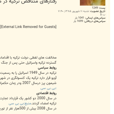
رفتارهای متناقض ترکیه در م
پست:
1249
تاریخ عضویت:
شنبه ۱۱ شهریور ۱۳۸۵, ۷:۴۰
ب.ظ
سپاس‌های ارسالی:
1041 بار
سپاس‌های دریافتی:
1699 بار
[External Link Removed for Guests]
مخالفت های لفظی دولت ترکیه با اقدامات
گسترده ترکیه واسرائیل حتی پس از جنگ غ
روابط سیاسی
ترکیه در سال 1949 اسرائیل را به رسمیت شناخت.
آویو قرار دارد ترکیه یک کنسولگری در شهر
شیمون پرز درسال 2007 ودر زمان حکمرانی دولت فعلی اسلامگرای ترکیه، در پارلمان ترکیه سخنرانی کرد که این سخنرانی اولین سخنرانی یک رئیس جمهور اسرائیل در پارلمان یک کشور اسلامی بود.
:بی بی سی
روابط اقتصادی
ترکیه امضاء کردند.
منبع:بی بی سی
در سال 2008 بیش از 500هزار نفر از توریستهای اسرائیلی از ترکیه دیدن کردند