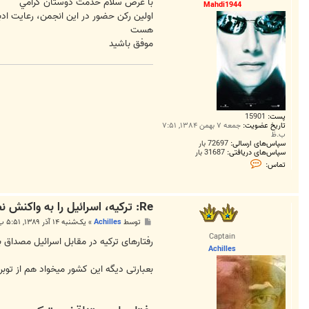
ت
با عرض سلام خدمت دوستان گرامي
Mahdi1944
اولين رکن حضور در اين انجمن، رعايت ادب
هست
موفق باشيد
پست:
15901
تاریخ عضویت:
جمعه ۷ بهمن ۱۳۸۴, ۷:۵۱
ب.ظ
سپاس‌های ارسالی:
72697 بار
سپاس‌های دریافتی:
31687 بار
ت
تماس:
م
ا
س
M
Re: تركيه، اسرائيل را به واكنش نظامي شديد تهديد كرد!
a
h
پ
توسط
Achilles
»
یک‌شنبه ۱۴ آذر ۱۳۸۹, ۵:۵۱ ب.ظ
d
س
i
Captain
ت
رفتارهای ترکیه در مقابل اسرائیل مصداق ب
1
Achilles
9
4
بعبارتی دیگه این کشور میخواد هم از توبره
4