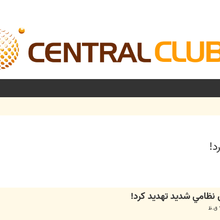
د!
شرفته