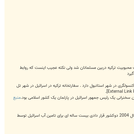
ث محبوبیت ترکیه دربین مسلمانان شد ولی نکته عجیب اینست که روابط
یرد
نسولگری در شهر استانبول دارد . سفارتخانه ترکیه در اسرائیل در شهر تل
.
منبع
در سال 2000 دو کشور یک قرارداد تجارت آزاد را امضاء کردند حجم تجارت بین دوکشور درسال 2009 2.5 میلیارد دلاربود درسال 2004 دوکشور قرار دادی بیست ساله ای برای تامین آب اسرائیل توسط