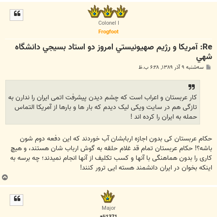
ا
ل
ا
Colonel I
Frogfoot
Re: آمريكا و رژيم صهيونيستي امروز دو استاد بسيجي دانشگاه
شهي
پ
سه‌شنبه ۹ آذر ۱۳۸۹, ۶:۲۸ ب.ظ
س
ت
کار عربستان و اعراب است که چشم دیدن پیشرفت اتمی ایران را ندارن به
تازگی هم در سایت ویکی لیک دیدم که بار ها و بارها از آمریکا التماس
حمله به ایران را کرده اند !
حکام عربستان کی بدون اجازه اربابشان آب خوردند که این دفعه دوم شون
باشه؟! حکام عربستان تمام قد غلام حلقه به گوش ارباب شان هستند، و هیچ
کاری را بدون هماهنگی با آنها و کسب تکلیف از آنها انجام نمیدند؛ چه برسه به
اینکه بخوان در ایران دانشمند هسته ایی ترور کنند!
ب
ا
ل
ا
Major
ali1371