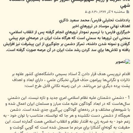
شهي
پ
سه‌شنبه ۹ آذر ۱۳۸۹, ۸:۳۰ ق.ظ
س
ت
يادداشت تحليلي فارس/ محمد سعيد ذاكري
اهداف نهاني موساد در ترورهاي اخير
خبرگزاري فارس: با ترسيم نمودار ترورهاي انجام گرفته پس از انقلاب اسلامي،
منحني اين ترورها به سمتي است كه هرگاه ملت ايران در عرصه‌اي عزم پيشي
گرفتن و نمونه شدن داشته، تمركز دشمن بر جلوگيري از اين پيشرفت نيز افزايش
يافته و تلاش‌ها براي سد كردن رشد ملت ايران در آن عرصه صورت گرفته است.
اقدام تروريسي هدف قرار دادن 2 استاد بسيجي دانشگاه‌هاي كشور علاوه بر
تاثرات و نگراني‌ها پيرامون حذف فيزكي نخبگان علمي ، داراي ابعاد و اهداف
پشت پرده ديگري نيز مي‌باشد. در اين زمينه نكاتي قابل طرح است:
1 - دشمني دشمنان عليه نظام اسلامي امري جديد و تازه نيست. اين دشمني
سال‌هاست كه در ابعاد گوناگون عليه ملت مبارز و مسلمان ايران اعمال شده و
با شيوه‌هاي مختلف و در رده‌هاي گوناگون پي‌گيري جدي شده است. دشمن
هيچگاه از دشمني دست نكشيده و هر جا كه توانسته، متناسب با توان خود - به
زعم خود - به ضربه زني به اقتدار نظام و انقلاب اسلامي همت گمارده است. اين
حقيقت به گونه‌اي آشكارا براي مردم ما مسجل شده است كه گويي گوشت و