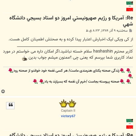
Re: آمريكا و رژيم صهيونيستي امروز دو استاد بسيجي دانشگاه
شهي
پ
سه‌شنبه ۹ آذر ۱۳۸۹, ۸:۲۳ ق.ظ
س
ت
از کی ویکی لیک اخبارش اعتبار پیدا کرده و به صحتش اطمینان کامل هست.
._______________________________________________________________
کاربر محترم hashashin سلام خسته نباشید.اگر امکان داره می خواستم در مورد
نماد کاربری شما بپرسم که یعنی چی ؟ممنون میشم جواب بدین
زندگی صحنه یکتای هنرمندی ماست/ هر کسی نغمه خود خواندو از صحنه رود
صحنه پیوسته بجاست /خرم آن نغمه که بسپارند به یاد
ب
ا
ل
ا
Captain II
victory67
Re: آمريكا و رژيم صهيونيستي امروز دو استاد بسيجي دانشگاه