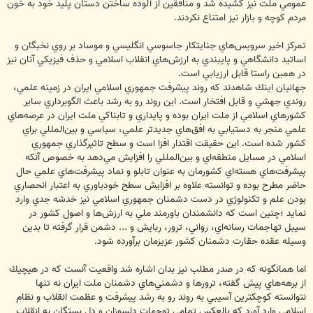
عمومي ملت نيز كشيده شد و منافقين از آلوده ساختن دستان پليد خود به خون
مردم كوچه و بازار نيز امتناع نكردند.
تمركز اخير سرويس‌هاي جنايتكار جاسوسي انگليسي و موساد بر روي نخبگان و
اساتيد دانشگاهي و پايبندي به ارزش‌هاي انقلاب اسلامي و حذف فيزيكي آنان نيز
در همين راستا قابل ارزيابي است.
جهانيان اينك شاهدند كه روند پيشرفت جمهوري اسلامي ايران در زمينه علمي،
روندي جهشي و قابل افتخار است. اين روند رو به رشد باعث الگوبرداري ساير
كشورهاي اسلامي از ملت ايران بوده و پايداري و تابناكي ملت ايران در عرصه‌هاي
علمي منجر به دستيابي به افق‌هاي جديد‌تر علمي، سياسي و بين‌المللي براي
كشور شده است. اين حقيقت اقتدار افزا است و سطح تاثيرگذاري جمهوري
اسلامي در مسايل منطقه‌اي و بين‌المللي را افزايش مي‌دهد به خصوص آنكه
پيشرفت‌هاي هسته‌اي كشورمان به عنوان تابلو و نماد پيشرفت‌هاي علمي حال
حاضر مطرح بوده و توانسته علاوه بر افزايش سطح خودباوري به اعتبار انحصاري
بودن علم و تكنولوژي در دست دشمنان جمهوري اسلامي نيز خدشه جدي وارد
نمايد ؛چنين است كه دانشمندان باورمند ملي به ارزش‌ها و اصول كشور در
سيبل تهاجمات رسانه‌اي، رواني، ترور، ربايش و ... دشمن قرار گرفته تا بدين
وسيله عقده حقارت دشمنان كشور عزيزمان برآورده شود.
اما همانگونه كه در صدر مطلب نيز بدان اشاره شد واقعيت آنست كه در هيچيك
از برهه‌هاي پيش گفته، ترورها و دشمني‌هاي دشمنان ملت ايران نه تنها
نتوانسته كوچكترين آسيبي به روند رو به رشد پيشرفت و عظمت انقلاب و نظام
اسلامي وارد آورد كه بالعكس تمامي توجهات دلسوزان و دل بستگان به انقلاب