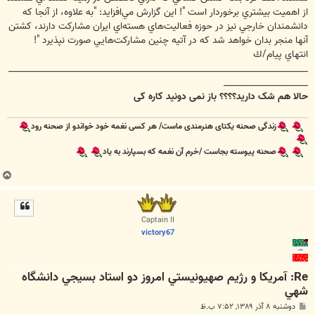
از اهميت بيشتري برخوردار است "! اين گزارش مي‌افزايد: "به علاوه، از آنجا كه
دانشمندان خارجي نيز در حوزه فعاليت‌هاي هسته‌اي ايران مشاركت دارند، كشتن
آنها منجر بدان خواهد شد كه در آتيه چنين مشاركت‌هايي صورت نپذيرد "!
انتهاي پيام/ك
_______________________________________________________________________
____________________
حالا هم شک دارید؟؟؟؟ باز نمی دونید کاره کی
زندگی صحنه یکتای هنرمندی ماست/ هر کسی نغمه خود خواندو از صحنه رود
صحنه پیوسته بجاست /خرم آن نغمه که بسپارند به یاد
ب
ا
ل
ا
Captain II
victory67
Re: آمريكا و رژيم صهيونيستي امروز دو استاد بسيجي دانشگاه
شهي
پ
دوشنبه ۸ آذر ۱۳۸۹, ۷:۵۲ ب.ظ
س