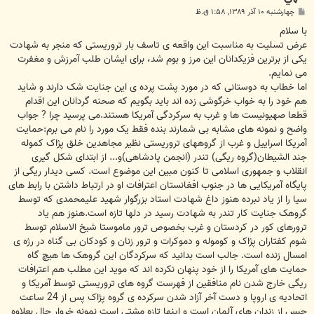
پ
چهارشنبه ۱۰ آذر ۱۳۸۹, ۱:۵۸ ق.ظ
س
ت
با سلام
عرض تسلیت به مناسبت این واقعه ی تاسف بار تروریستی که منجر به شهادت
یکی از برترین فزیکدانان این مرز و بوم شد، برای ایشان طلب آمرزش و مغفرت
می نمایم.
اما خطاب به دوستانی که در مورد پشت پرده ی این جنایت شک دارند و شاید
هم خود را به خواب خرگوشی زده اند باید بگویم که صحنه گردانان این اقدام
قطعا صهیونیست ها و غرب به سرکردگی آمریکا هستند.می پرسید چرا ? جواب
واضح و نمونه های مشابه بی شمارند بنده فقط یک مورد را نام می برم:حمایت
آمریکا اسراییل و غرب از گروههای تروریستی نظیر مجاهدین خلق پژاک کموله
جند الشیطان(گروه ریگی) تندر (انجمن پادشاهی)و... از ابتدای شکل گیری
انقلاب و جمهوری اسلامی تا کنون مبین این موضوع است. کسی دیدار ریگی از
پایگاه آمریکایی ها در جنوب افغانستان اعترافات او در ارتباط داشتن با رابط های
سیا را از یاد نبرده هنوز داغ شهادت استاد بزرگوار شهید علیمحمدی که توسط
گروهک جنایت کار تندر به شهادت رسید در دلها تازه است.هنوز هم یاد
ترورهای کور در کردستان و غرب بخصوص ترور ماموستا شیخ الاسلام توسط
شوم کفتاران پژاک و کوموله و دموکرات و ترور زنان و کودکان بی گناه در رژه ی
امسال زنده است. جالب است بدانید که سرکردگان این گروهک ها هیچ گاه
حمایت های آمریکا را از خود پنهان نکرده اند که موید این مطلب هم اعترافات
ریگی خارج شدن نام منافقین از فهرست گروه های تروریستی توسط آمریکا و
اتحادیه ی اروپا و دست آخر آزاد شدن سرکرده ی گروه پژاک پس از 24 ساعت
حبس از زندان های آلمان است و اینها تازه مشتی است نمونه خروار حال بعلاوه