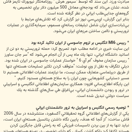
مبادرت ورزد. اين سند كه توسط "سيمور هرش " روزنامه‌نگار نيويورك تايمز فاش
شده، نشان مي‌داد كه بودجه‌اي معادل 500 ميليون دلار براي تخصيص به
گروه‌هاي جدايي‌طلب ايراني در نظر گرفته شده است.
بنابر اين گزارش، اي‌بي‌سي نيوز نيز گزارش كرد كه تلاش‌هاي مرتبط با
بي‌ثبات‌سازي ايران شامل تبليغات رسانه‌اي مسموم، سرمايه‌گذاري در عمليات
تروريستي و ناامن ساختن مرزهاي ايران مي‌شود.
*
رييس MI6 انگليس بر لزوم جاسوسي از ايران تاكيد كرده بود
اين سايت خبري در ادامه مطلب خود تصريح كرد: حمله تروريستي به دو تن از
اساتيد دانشگاه ايراني، تنها يك ماه پس از آن انجام مي‌شود كه "سر جان ساورز
" رييس سازمان مخوف "ام آي 6 " خواستار عمليات جاسوسي در ايران شده بود.
ديلي تلگراف به نقل از وي نوشت: "متوقف كردن تكثير تسليحات هسته‌اي تنها
از طريق ديپلماسي متعارف ممكن نيست، ما نيازمند عمليات اطلاعاتي هستيم تا
مسير دستيابي كشورهايي چون ايران را به سلاح‌ هسته‌اي مسدود كنيم. "
اين پايگاه اطلاع‌رساني افزود: همكاري سازمان‌هاي اطلاعاتي انگليسي و اسراييلي
در ترور و ربودن دانشمندان ايراني، بي‌اغراق طي سال‌هاي گذشته به يك
سياست دولتي تبديل شده است.
* توصيه رسمي انگليس و اسراييل به ترور دانشمندان ايراني
يكي از گزارش‌هاي اطلاعاتي گروه تحقيقاتي آكسفورد، منتشرشده در سال 2006
فاش ساخت: "از آنجا كه هدف، پايين نگاه داشتن پتانسيل هسته‌اي ايران است،
نبايد تنها به از بين بردن تاسيسات فيزيكي كه به راحتي قابل جايگزين كردن
هستند اكتفا كرد بلكه كشتن كساني كه داراي تخصص در زمينه هسته‌اي هستند