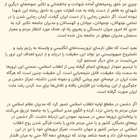
چيزي جز خلق روحيه‌هاي آماده شهادت و جانفشاني و تكثير نمونه‌هاي ديگري از
شهداي به ظاهر از دست رفته به عدد قطرات خون به ناحق ريخته اين شهدا
نبوده است. اگر دشمن رجايي را از دست ايران گرفت، آرمان رجايي شدن را در
تمامي نونهالان، نوجوانان، جوانان و كهنسالان و مديران جامعه تكثير كرد به
حدي كه امروز ميزان دلبستگي و رهروي راه او، هدف مورد انتظار مردم و معيار
سنجش مديران موفق در جامعه بدل شده است.
بعيد است كه عقل نارساي تروريست‌هاي انگليسي و وابسته به رژيم پليد و
نامشروع صهيونيستي نيز تواند اين حقيقت را دريابد و از اينرو اهداف اين ترور را
مي‌بايست در جاي ديگر جستجو كرد.
با ترسيم نمودار ترورهاي انجام گرفته پس از انقلاب اسلامي، منحني اين ترورها
به سمت يك حقيقت، قابل نتيجه‌يابي است. آن حقيقت چنين است كه هرگاه
ملت ايران در عرصه‌اي عزم پيشي گرفتن و نمونه شدن داشته، تمركز دشمن بر
جلوگيري از اين پيشرفت نيز افزايش يافته و تلاش‌ها براي سد كردن رشد ملت
ايران صورت گرفته است.
اگر دشمن در مقطع اوليه انقلاب اسلامي تصور كرد كه مديران نظام اسلامي در
ميان مردم به راحتي تردد كرده و الگوي مدير اسلامي را به جامعه تزريق مي‌كنند
با براه‌اندازي ترورها سعي در مسدود نمودن اين ارتباط داشت. اگر دشمن در
برهه‌اي نخبگان كشور و يا حتي مردم عادي را باعث فراگير شدن روح انقلاب
اسلامي در سراسر كشور و جهان دانست، تمركز ترورهاي خود را نيز در اين
محدوده قرار داد و همه شاهد بودند كه ترورهاي دهه 60 حتي به ميان اقشار