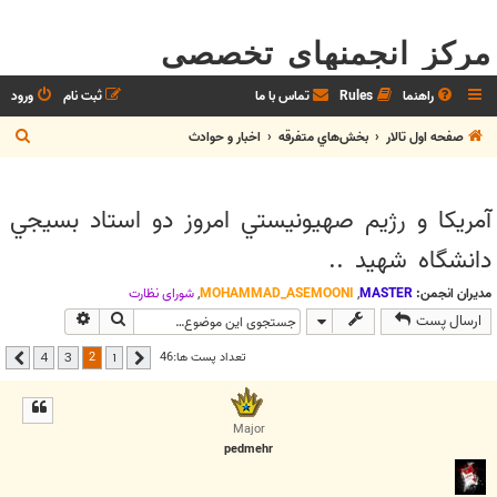
مرکز انجمنهای تخصصی
راهنما
Rules
تماس با ما
ثبت نام
ورود
ج
صفحه اول تالار
بخش‌‌هاي متفرقه
اخبار و حوادث
س
ت
آمريكا و رژيم صهيونيستي امروز دو استاد بسيجي
ج
دانشگاه شهيد ..
و
مدیران انجمن:
MASTER
,
MOHAMMAD_ASEMOONI
,
شوراي نظارت
جستجو
جستجوی پیشر
ارسال پست
2
تعداد پست ها:46
4
3
1
قبلی
بعدی
Major
pedmehr