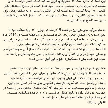
اين همه در حالي است كه كشورهاي غربي مذاكره كننده هنوز نتوانسته‌اند بر
مشكلات و بحران مالي و سياسي داخلي خود غلبه كنند. در سطح منطقه‌اي هم
كارشان به اينجا كشيده شده است كه در اجلاس «ليسبون» به سقف زماني براي
خروج نيروهاي نظامي‌شان از افغانستان تن دادند كه در طول 60 سال گذشته به
چنين مسئله‌اي تن نداده بودند.
به نظر مي‌آيد ترورهاي روز دوشنبه 9 آذر ماه در تهران - كه بايد مراقب بود تا
تكرار نشود- به احتمال خيلي زياد ارتباط مستقيم با مذاكرات هسته‌اي 14 آذر ماه
سوئيس دارد در واقع اين جنايت براي آن صورت گرفته است كه ايران در پاي ميز
مذاكره نتواند روي ضعف‌هاي فراوان و برجسته امنيتي كشورهاي غربي در
افغانستان و عراق تكيه كند و با استفاده از ادبيات مشابه، از آنان بخواهد مواضع
و صداي خود را در برابر اقتدار ايران تنزل دهند و با لحن متعهدانه‌اي وارد مذاكره
شوند اين البته براي «مستكبران» تلخ و غير قابل تحمل است.
ماشه‌ي «ترور در تهران» در سوئيس چكانده شده و عاملان آن نه چند عنصر
وابسته به يك گروهك تروريستي بلكه «ناتو» و سران غربي 1+5 مي‌باشند از اين
رو در جريان مباحث ميان ايران و غرب، اين اولين مواضعه و مطالبه ما بايد
باشد. پر واضح است كه آمريكا، فرانسه و انگليس براي رد گم كردن حتما اين
ترورها را محكوم مي‌نمايند اما در شرايطي كه آنان سازمان مدعي ترور را رسما در
حمايت خود قرار داده و مانع اعمال حاكميت عراق بر پرونده منافقين هستند،
اين محكوم كردن منافقانه و غير قابل قبول است.
انتهاي پيام/ك