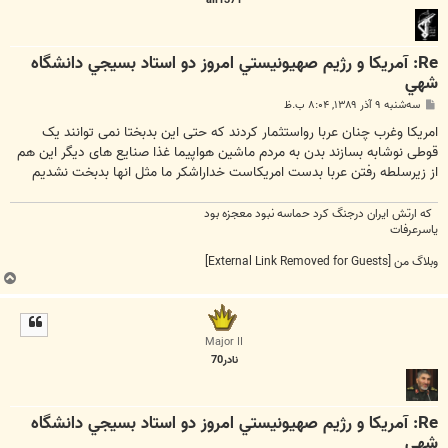
Re: آمريكا و رژيم صهيونيستي امروز دو استاد بسيجي دانشگاه
شهي
پ
سه‌شنبه ۹ آذر ۱۳۸۹, ۸:۰۴ ب.ظ
س
ت
امریکا وغرب چنان عربا رواستثمار کردند که حتی این بدبختا نمی توانند یک
قوطی نوشابه بسازند بدن به مردم ماشین هواپیما غذا صنایع های دیگر این هم
از زیرسلطه رفتن عربا بدست امریکاست خداراشکر ما مثل انها بدبخت نشدیم
که ارتش ایران درجنگ کرد حماسه نبود معجزه بود
یاسرعرفات
وبلاگ من
[External Link Removed for Guests]
ب
ا
ل
ا
Major II
نادر70
Re: آمريكا و رژيم صهيونيستي امروز دو استاد بسيجي دانشگاه
شهي