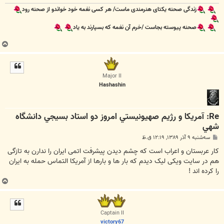
زندگی صحنه یکتای هنرمندی ماست/ هر کسی نغمه خود خواندو از صحنه رود
صحنه پیوسته بجاست /خرم آن نغمه که بسپارند به یاد
ب
ا
ل
ا
Major II
Hashashin
Re: آمريكا و رژيم صهيونيستي امروز دو استاد بسيجي دانشگاه
شهي
پ
سه‌شنبه ۹ آذر ۱۳۸۹, ۱۲:۱۹ ق.ظ
س
ت
کار عربستان و اعراب است که چشم دیدن پیشرفت اتمی ایران را ندارن به تازگی
هم در سایت ویکی لیک دیدم که بار ها و بارها از آمریکا التماس حمله به ایران
را کرده اند !
ب
ا
ل
ا
Captain II
victory67