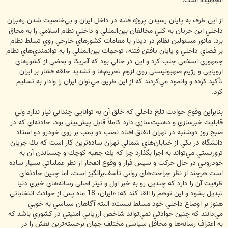
انجاميده است.
از اين طرف به پايان رسيدن پروژه فتنه در داخل ايران و بي‌خاصيت شدن رهبران
داخلي اين جريان به كلي مخالفان بين‌المللي و داخلي نظام اسلامي را به محاق
برد. مانور مسئولين نظام در ديدار با مقامات كشورهاي خارجي روي تسلط نظام
بر فضاي داخلي و پايان يافتن فتنه، توجهات بين‌المللي را به توانمندي‌هاي نظام
جمهوري اسلامي جلب كرد و اين در حالي بود كه آمريكا و بعضي از كشورهاي
اروپايي و رژيم صهيونيستي روي لزوم تحريم‌ها و تشديد حلقه فشار بر ايران
تأكيد كرده و وانمود مي‌كردند كه از اين طريق مي‌توان ايران را وادار به تسليم
كرد.
بنابراين وقوع حوادث تلخ داخلي كه خلق آن به توانايي چنداني نياز ندارد ولي
قابليت خبرسازي و ذهنيت‌سازي دارد كاملاً قابل پيش‌بيني بود. حادثه‌اي كه در
صبح روز دوشنبه در تهران اتفاق افتاد نصب دو بمب بر روي خودرو دو استاد
دانشگاه در يكي از خيابان‌هاي شمالي تهران ساده‌ترين كار است كه يك جريان
تروريستي مي‌تواند به اجرا بگذارد چرا كه يك جعبه كوچك و چسباندن آن به
خودرويي در حال حركت و سپس فرار و وقوع انفجار از نظر عملياتي بسيار ساده
است هرچند از نظر جراحت‌هاي رواني تأسف‌برانگيز است. اما چنين حادثه‌اي
ظرفيت آن را دارد كه چندين رو به خبر اول و تيتر اصلي رسانه‌هاي خبري دنيا
تبديل بشود و اين توهم را القا كند كه: «ايران، 18 ماه پس از حوادث انتخاباتي
هنوز بر اوضاع داخلي خود مسلط نيست» البته آگاهان سياسي به خوبي
مي‌دانند كه چنين حوادثي نمي‌تواند شاخص ارزيابي امنيتي در كشوري باشد كه
به اعتراف رسانه‌ها و محافل سياسي مختلف جهان برجسته‌ترين نقش را در