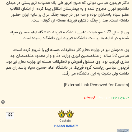
دكتر فریدون عباسی دوانی كه صبح امروز طی یك عملیات تروریستی در میدان
دانشجو تهران مجروح شده و به بیمارستان انتقال پیدا كرده، از ابتدای انقلاب
عضو سپاه پاسداران بوده و سه دور در جبهه جنگ عراق بر علیه ایران حضور
داشته است. بعد از جنگ دكترای فیزیك هسته ای گرفته است.
وی از سال 72 عضو هیئت علمی دانشكده فیزیك دانشگاه امام حسین سپاه
شده و در ادامه به ریاست دانشكده فیزیك این دانشگاه رسیده است .
وی همزمان نیز در وزارت دفاع كار تحقیقات هسته ای را شروع كرده است.
عباسی 52 ساله از متخصصین لیزری وزارت دفاع و از معدود متخصصان جدا
سازی ایزتوپ بود. وی مسئول آموزش و تحقیقات هسته ای وزارت دفاع نیز بود.
فریدون عباسی ریاست گروه فیزیك در دانشگاه امام حسین سپاه پاسداران هم
داشت ولی بندرت به این دانشگاه می رفت.
[External Link Removed for Guests]
در روح و جان
من میمانی
ای وطن
ب
ا
ل
ا
Captain I
HASAN BARATY