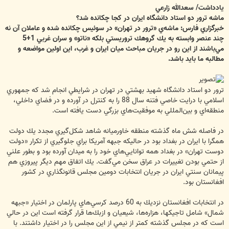
ت
یادداشت/ سعدالله زارعي
ماشه ترور دو استاد دانشگاه ايران در كجا چكانده شد؟
خبرگزاري فارس: ماشه‌ي «ترور در تهران» در سوئيس چكانده شده و عاملان آن نه
چند عنصر وابسته به يك گروهك تروريستي بلكه «ناتو» و سران غربي 1+5
مي‌باشند از اين رو در جريان مباحث ميان ايران و غرب، اين اولين مواضعه و
مطالبه ما بايد باشد.
ترور دو استاد دانشگاه شهيد بهشتي در تهران در شرايطي انجام شد كه جمهوري
اسلامي با درايت خاصي فتنه سال 88 را به كنترل در آورده و در فضاي داخلي،
منطقه‌اي و بين‌المللي به موفقيت‌هاي بزرگي دست يافته است.
در فاصله شش ماه گذشته منطقه خاورميانه شاهد شكل‌گيري مجدد يك دولت
همگرا با ايران در بغداد بود در حاليكه جبهه آمريكا براي جلوگيري از تكرار «دولت
دوست تهران» در بغداد همه توانايي‌هاي خود را به ميدان آورده بود و بطور علني
از حتمي بودن تغييرات در عراق سخن مي‌گفت. يك اتفاق مهم ديگر پيروزي هم‌
پيمانان سنتي ايران در جريان انتخابات دومين مجلس قانونگذاري در كشور
افغانستان بود.
در انتخابات افغانستان نزديك به 60 درصد كرسي‌هاي پارلمان در اختيار «جبهه
شمال» شامل تاجيكها، هزاره‌ها، شيعيان و ازبك‌ها قرار گرفته است اين در حالي
است كه در مجلس گذشته كمتر از نيمي از اين مجلس را در اختيار داشتند. با