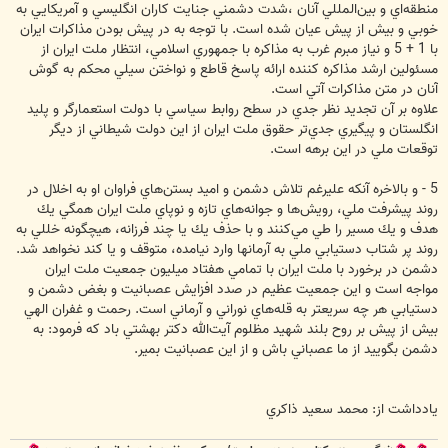
منطقه‌اي و بين‌المللي آنان ،شدت دشمني جنايت كاران انگليسي و آمريكايي به
خوبي و بيش از پيش عيان شده است. با توجه به در پيش بودن مذاكرات ايران
با 1 + 5 و نياز مبرم غرب به مذاكره با جمهوري اسلامي، انتظار ملت ايران از
مسئولين ارشد مذاكره كننده ارائه پاسخ قاطع و نواختن سيلي محكم به گوش
آنان در متن مذاكرات آتي است.
علاوه بر آن تجديد نظر جدي در سطح روابط سياسي با دولت استعمارگر و پليد
انگلستان و پيگيري جدي‌تر حقوق ملت ايران از اين دولت شيطاني از ديگر
توقعات ملي در اين برهه است.
5 - و بالاخره آنكه عليرغم تلاش دشمن و اميد بستن‌هاي فراوان او به اخلال در
روند پيشرفت ملي، رويش‌ها و جوانه‌هاي تازه و نوپاي ملت ايران همگي يك
هدف و يك مسير را طي مي‌كنند و با حذف يك يا چند فرزانه، هيچگونه خللي به
روند پر شتاب دستيابي ملي به آرمانها وارد نيامده، متوقف و يا كند نخواهد شد.
دشمن در برخورد با ملت ايران با تمامي هفتاد ميليون جمعيت ملت ايران
مواجه است و اين جمعيت عظيم در صدد افزايش عصبانيت و بغض دشمن و
دستيابي هر چه سريعتر به قله‌هاي نوراني و آرماني است. رحمت و غفران الهي
بيش از پيش بر روح بلند شهيد مظلوم آيت‌الله دكتر بهشتي باد كه فرمود: به
دشمن بگوييد از ما عصباني باش و از اين عصبانيت بمير.
يادداشت از: محمد سعيد ذاكري