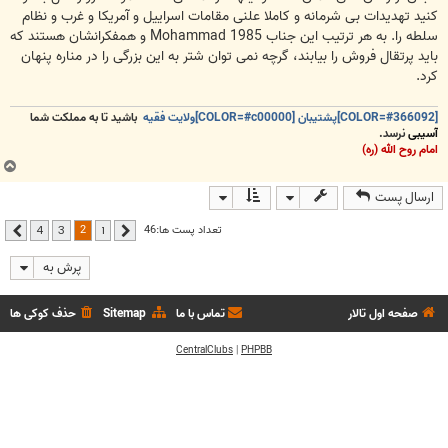
کنید تهدیدات بی شرمانه و کاملا علنی مقامات اسراییل و آمریکا و غرب و نظام
سلطه را. به هر ترتیب این جناب Mohammad 1985 و همفکرانشان هستند که
باید پرتقال فروش را بیابند، گرچه نمی توان شتر به این بزرگی را در مناره پنهان
کرد.
[COLOR=#366092]پشتیبان [COLOR=#c00000]ولایت فقیه
باشید تا به مملکت شما
آسیبی
نرسد.
امام روح الله (ره)
ب
ا
ارسال پست
ل
ا
2
تعداد پست ها:46
4
3
1
قبلی
بعدی
پرش به
صفحه اول تالار
تماس با ما
Sitemap
حذف کوکی ها
CentralClubs
|
PHPBB