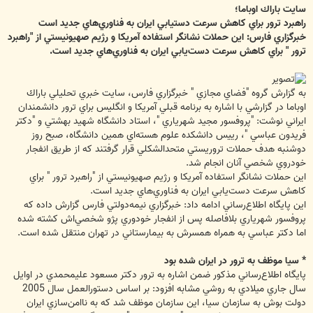
سايت‌‌ باراك اوباما؛
راهبرد ترور براي كاهش سرعت دستيابي ايران به فناوري‌هاي جديد است
خبرگزاري فارس: اين حملات نشانگر استفاده آمريكا و رژيم صهيونيستي از "راهبرد
ترور " براي كاهش سرعت دست‌يابي ايران به فناوري‌هاي جديد است.
به گزارش گروه "فضاي مجازي " خبرگزاري فارس، سايت خبري تحليلي باراك
اوباما در گزارشي با اشاره به برنامه قبلي آمريكا و انگليس براي ترور دانشمندان
ايراني نوشت: "پروفسور مجيد شهرياري "، استاد دانشگاه شهيد بهشتي و "دكتر
فريدون عباسي "، رييس دانشكده علوم هسته‌اي همين دانشگاه، صبح روز
دوشنبه هدف حملات تروريستي متحدالشكلي قرار گرفتند كه از طريق انفجار
خودروي شخصي آنان انجام شد.
اين حملات نشانگر استفاده آمريكا و رژيم صهيونيستي از "راهبرد ترور " براي
كاهش سرعت دست‌يابي ايران به فناوري‌هاي جديد است.
اين پايگاه اطلاع‌رساني ادامه داد: خبرگزاري نيمه‌دولتي فارس گزارش داده كه
پروفسور شهرياري بلافاصله پس از انفجار خودوري پژو شخصي‌اش كشته شده
اما دكتر عباسي به همراه همسرش به بيمارستاني در تهران منتقل شده است.
* سيا موظف به ترور در ايران شده بود
پايگاه اطلاع‌رساني مذكور ضمن اشاره به ترور دكتر مسعود عليمحمدي در اوايل
سال جاري ميلادي به روشي مشابه افزود: بر اساس دستورالعمل سال 2005
دولت بوش به سازمان سيا، اين سازمان موظف شد كه به ناامن‌سازي ايران