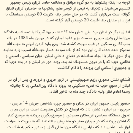
توجه به اينكه پشتونها به دو گروه موافق و مخالف حامد كرزاي رئيس جمهور
تقسيم مي‌شوند و نزديك به نيمي از كرسي‌هاي پشتونها به حاميان كرزاي تعلق
گرفته است مي‌‌‌توان گفت كه در حال حاضر يك اكثريت 80 درصدي هماهنگ با
ايران در مقابل يك اقليت 20 درصدي قرار گرفته است.
اتفاق ديگر در لبنان بود. طي شش ماه گذشته، جبهه آمريكا با تمسك به دادگاه
بين‌المللي رفيق حريري -نخست وزير فقيد لبنان كه در بهمن ماه 1384 در يك
بمب‌گذاري سنگين در غرب بيروت كشته شد- روي وارد كردن اتهام به حزب الله
متمركز شده هدف آنان اين بود كه از يك سو به اعتبار حزب‌الله آسيب وارد نمايند
و از سوي ديگر با ايجاد مناقشه در فضاي داخلي لبنان، توان سياسي، امنيتي و
نظامي حزب‌الله را در درون مستهلك نمايند. روند امور در لبنان و درايت حزب‌الله
و جمهوري اسلامي اين پرونده را ناكام گذاشت.
افشاي نقش محوري رژيم صهيونيستي در ترور حريري و ترورهاي پس از آن در
لبنان از سوي حزب‌الله ضربه سنگيني به پروژه دادگاه بين‌المللي زد تا جائيكه
رسما اعلام نظر اوليه دادگاه چند ماه به تاخير افتاد.
حضور رئيس جمهور ايران در لبنان و حضور چهره شاخص جريان 14 مارس -
حريري - در ايران ، نشان داد كه اوضاع در كنترل مقاومت است در اين ميان
عدول دستگاه سياسي عربستان سعودي از موضع‌پيگيري پرونده به موضع كنار
گذاشتن پرونده كه در جريان سفر دو ماه پيش ملك عبدالله به بيروت با صراحت
ابراز شد، نشان داد كه طراحي دادگاه بين‌المللي قبل از صدور حكم به شكست