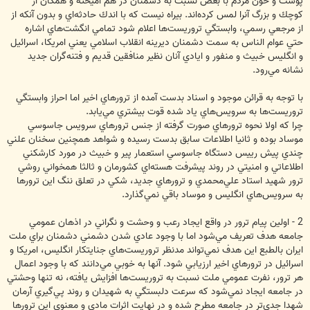
پوست و خون مردم با بغض نسبت به دشمنان در هم آميخته و همگان از
كوچك و بزرگ آنرا لمس كرده‌اند. بيراه نيست كه با اندك حادثه‌اي و بدون آنكه از
از مرجعي رسمي، وابستگي تروريست‌ها اعلام شود تمامي انگشت‌هاي اشاره
حتي عوام الناس به سمت دشمنان ديرينه انقلاب اسلامي يعني امريكا، اسرائيل
و انگليس خبيث و منفور و ايادي آنان نظير منافقين قديم و فتنه‌گران جديد
نشانه مي‌رود.
با توجه به قرائن موجود و اسناد بدست آمده از ترورهاي اخير اما احراز وابستگي
تروريست‌ها به سرويس‌هاي ياد شده قوت بيشتري مي‌يابد.
چرا كه اولا نحوه ترورهاي صورت گرفته از جنس ترورهاي سرويس جاسوسي
موساد بوده و ثانيا اطلاعات سابق بدست رسيده و شواهد همچنين سخنان علني
چندي پيش رييس دستگاه جاسوسي استعمار پير و خبيث در مورد كارشكني‌
اطلاعاتي و امنيتي در روند پيشرفت هسته‌اي كشورمان و ثالثا همخواني روشي
ترور شهيد استاد علي‌محمدي و ترورهاي جديد، شكي در تعلق ننگ اين ترورها
به سرويس‌هاي انگليس و موساد باقي نمي‌گذارد.
2 - اولين پيام ترور در واقع ايجاد رعب و وحشت و نگراني در اذهان عمومي
جامعه هدف تعريف مي‌شود اما با وجود عادي شدن دشمني دشمنان براي ملت
ايران بالطبع اين هدف نمي‌تواند مدنظر تروريست‌هاي جنايتكار انگليس، امريكا و
اسرائيل در ترورهاي اخير ارزيابي شود. آنها به خوبي مي‌دانند كه با وجود اعمال
هر ترور، نفرت عمومي ملت نسبت به تروريست‌ها افزايش يافته، نه تنها وحشتي
در جامعه ايجاد نمي‌شود كه سرعت دلبستگي به شهيدان و روند پي‌گيري آرمان
شهدا جدي‌تر در جامعه مطرح شده و در نهايت اثرات مادي و معنوي اين ترورها