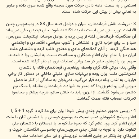
اسلامي را به سمت ادامه دادن حركت مورد هجمه واقع شده سوق داده و منجر
به تعالي بيش از پيش اين حركت شده است.
3 - بي‌شك نقش فرماندهان، سران و عوامل فتنه سال 88 در زمينه‌چيني چنين
اقدامات تروريستي نمي‌بايست ناديده انگاشته شود. جاي ترديدي باقي نمي‌ماند
آن هنگاميكه فرماندهان فتنه از پس پرده با عوامل موساد، اينتلجنت سرويس،
سيا و ... براي خراب كاري و اغتشاش و آشوب سياسي، اقتصادي و اجتماعي
هماهنگي كرده، از آنان كمك‌هاي مادي و معنوي طلب كرده و دشمنان ملت
ايران نيز با تمام توان اعلام همكاري و مساعدت نسبت به ايشان روا داشته‌اند،
سهم اين پادوهاي حقير در بعد رواني عمليات ترور در نظر گرقته شده است.
وقتي بدنه مياني فتنه‌گران واسطه پيغام‌هاي فرماندهان فتنه با دشمان
لندن‌نشين ملت ايران بوده و بي‌ثبات سازي امنيتي داخلي در دستور كار برخي
فراريان به لندن پناه برده قرار مي‌گيرد، نمي‌توان به سادگي از كنار ماحصل
بيروني اين برنامه‌ريزي‌ها كه منجر به شهادت فرماندهان مقابله با جنگ نرم
دشمن مي‌شود گذشت. از اين‌رو بايد به خنثي سازي هرچه بيشتر و محاصره
تحركات اصحاب فتنه همت گماشت.
4 - رييس جمهور محترم چندي پيش شرط ايران براي مذاكره با گروه 1 + 5 را
اعلام موضع كشورهاي عضو نسبت به موضوع دوستي و يا دشمني آنان با ملت
ايران اعلام كرد. وي اعلام كرد كه نحوه مذاكره ما با دوستان يا دشمنان ملي
تفاوت دارد. با توجه به نقش جدي سرويس‌هاي جاسوسي انگلستان خبيث و
امريكاي جنايتكار در چنين اقدامات تروريستي و نيز ساير اقدامات مشابه