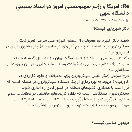
Re: آمريكا و رژيم صهيونيستي امروز دو استاد بسيجي
دانشگاه شهي
پ
دوشنبه ۸ آذر ۱۳۸۹, ۶:۱۹ ب.ظ
س
ت
دكتر شهریاری كیست؟
شهید دكتر شهریاری همچنین از اعضای شورای ملی سزامی (مركز تابش
سینكروترون برای تحقیقات و علوم كاربردی در خاورمیانه) و از مشاوران ایران در
این پروژه بود.
دكتر علی محمدی، استاد فیزیك دانشگاه تهران نیز كه سال گذشته با انفجار
بمب در یك اقدام تروریستی به شهادت رسید، نماینده ایران در این پروژه علمی
منطقه‌ای بود.
طرح سزامی (مركز تابش سینكروترون برای تحقیقات و علوم كاربردی در
خاورمیانه) مربوط به بهره‌برداری از یك دستگاه سینكروترون در منطقه است كه
قرار است با همكاری كشورهای منطقه در كشور اردن راه اندازی شود.
سینكروترون، دستگاهی است كه دارای كاربردهای مختلفی در تحقیقات علوم
بنیادی، فن‌آوری نانو، زیست‌فن‌آوری، باستان‌شناسی، علم ساختارشناسی،
مهندسی مواد، محیط زیست، تهیه داروهای نوین و پزشكی است.
فریدون عباسی كیست؟