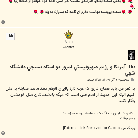
زندگی صحنه یکتای هنرمندی ماست/ هر کسی نغمه خود خواندو از صحنه رود
صحنه پیوسته بجاست /خرم آن نغمه که بسپارند به یاد
ب
ا
ل
ا
Major
ali1371
Re: آمريكا و رژيم صهيونيستي امروز دو استاد بسيجي دانشگاه
شهي
پ
سه‌شنبه ۹ آذر ۱۳۸۹, ۱۲:۱۱ ب.ظ
س
ت
به نظر من باید همان کاری که غرب داره باایران انجام دهد ماهم مقابله به مثل
کنیم البته این حدیث از امام علی است که مبگه بادشمنانتان مثل خودشان
رفتار کنید
که ارتش ایران درجنگ کرد حماسه نبود معجزه بود
یاسرعرفات
وبلاگ من
[External Link Removed for Guests]
ب