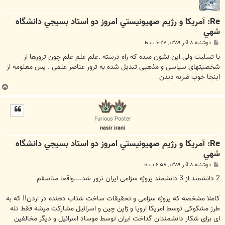
Re: آمريكا و رژيم صهيونيستي امروز دو استاد بسيجي دانشگاه
شهي
پ
دوشنبه ۸ آذر ۱۳۸۹, ۶:۲۷ ب.ظ
س
ت
با تسلیت ولی این نشون میده که راه درسته .علم علم علم چون ترورها از
شخصیتهای سیاسی و مذهبی تبدیل شده به ترور عناصر علمی . پس معلومه از
اینجا خوب ضربه دیدن
ب
ا
ل
ا
Furious Poster
nasir irani
Re: آمريكا و رژيم صهيونيستي امروز دو استاد بسيجي دانشگاه
شهي
پ
دوشنبه ۸ آذر ۱۳۸۹, ۶:۵۸ ب.ظ
س
ت
2 دانشمند از 3 دانشمند پروژه سزامی ایران ترور شد....واقعا متاسفم
کاملا مشخصه که پروژه سزامی و تحقیقات ساخت شتاب دهنده در اردن!! که به
طرز مشکوکی توسط امریکا اروپا و ژاپن چین و اسرائیل مشارکت میشه فقط تله
ای برای شکار دانشمندان گداخت ایران توسط موساد اسرائیل و دیگر مخالفین