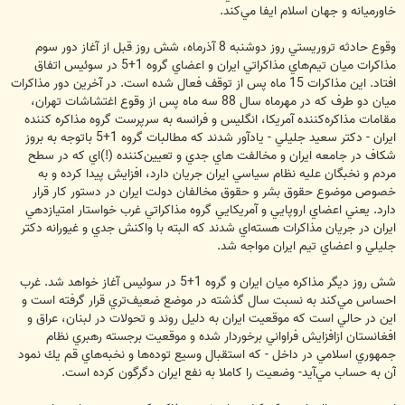
خاورميانه و جهان اسلام ايفا مي‌كند.
وقوع حادثه تروريستي روز دوشنبه 8 آذرماه، شش روز قبل از آغاز دور سوم
مذاكرات ميان‌ تيم‌هاي مذاكراتي ايران و اعضاي گروه 1+5 در سوئيس اتفاق
افتاد. اين مذاكرات 15 ماه پس از توقف فعال شده است. در آخرين دور مذاكرات
ميان دو طرف كه در مهرماه سال 88 سه ماه پس از وقوع اغتشاشات تهران،
مقامات مذاكره‌كننده آمريكا، انگليس و فرانسه به سرپرست گروه مذاكره كننده
ايران - دكتر سعيد جليلي - يادآور شدند كه مطالبات گروه 1+5 باتوجه به بروز
شكاف در جامعه ايران و مخالفت هاي جدي و تعيين‌كننده (!)‌اي كه در سطح
مردم و نخبگان عليه نظام سياسي ايران جريان دارد، افزايش پيدا كرده و به
خصوص موضوع حقوق بشر و حقوق مخالفان دولت ايران در دستور كار قرار
دارد. يعني اعضاي اروپايي و آمريكايي گروه مذاكراتي غرب خواستار امتيازدهي
ايران در جريان مذاكرات هسته‌اي شدند كه البته با واكنش جدي و غيورانه دكتر
جليلي و اعضاي تيم ايران مواجه شد.
شش روز ديگر مذاكره ميان ايران و گروه 1+5 در سوئيس آغاز خواهد شد. غرب
احساس مي‌كند به نسبت سال گذشته در موضع ضعيف‌تري قرار گرفته است و
اين در حالي است كه موقعيت ايران به دليل روند و تحولات در لبنان، عراق و
افغانستان ازافزايش فراواني برخوردار شده و موقعيت برجسته رهبري نظام
جمهوري اسلامي در داخل - كه استقبال وسيع توده‌ها و نخبه‌هاي قم يك نمود
آن به حساب مي‌آيد- وضعيت را كاملا به نفع ايران دگرگون كرده است.