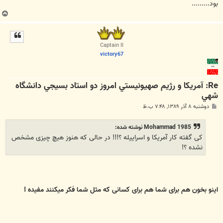
بود.........
ب
ا
ل
ا
Captain II
victory67
Re: آمريكا و رژيم صهيونيستي امروز دو استاد بسيجي دانشگاه
شهي
پ
دوشنبه ۸ آذر ۱۳۸۹, ۷:۴۸ ب.ظ
س
ت
Mohammad 1985 نوشته شده:
کی گفته کار آمریکا و اسراییله ؟!!! در حالی که هنوز هیچ چیزی مشخص
نشده ؟!
اینو بخون هم برای شما هم برای کسانی که مثل شما فکر میکنند مفیده !