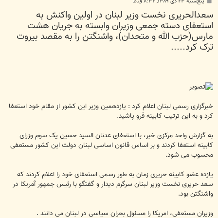
پ
پنج‌شنبه ۲۳ دی ۱۳۸۹, ۸:۳۲ ق.ظ
س
سعدالحریری نخست وزیر لبنان در اولین واکنش به
ت
استعفای دسته جمعی وزیران وابسته به جریان هشت
مارس(حزب الله و متحدان)، واشنگتن را به مقصد بیروت
ترک کرد.....
خبرگزاری رسمی لبنان اعلام کرد : یازدهمین وزیر این کشور از مقام خود استعفا
کرد و به این ترتیب کابینه فرو پاشید.
به گزارش واحد مرکزی خبر، با استعفای عدنان السید حسین یک سوم وزرای
کابینه استعفا کردند و بر اساس قانون اساسی لبنان دولت این کشور مستعفی
محسوب می شود.
یازده عضو کابینه حریری زمان به طور رسمی استعفای خود را اعلام کردند که
سعد حریری نخست وزیر لبنان سرگرم دیدار و گفتگو با رئیس جمهور آمریکا در
واشنگتن بود.
وزیران مستعفی، امریکا را مسئول بحران سیاسی در لبنان می دانند .