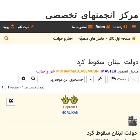
مرکز انجمنهای تخصصی
راهنما
Rules
تماس با ما
ثبت نام
ورود
ج
صفحه اول تالار
بخش‌‌هاي متفرقه
اخبار و حوادث
س
ت
دولت لبنان سقوط کرد
ج
و
مدیران انجمن:
MASTER
,
MOHAMMAD_ASEMOONI
,
شوراي نظارت
جستجو
جستجوی پیش
ارسال پست
تعداد پست ها:1 • صفحه
1
از
1
Captain I
HORLIKAN
دولت لبنان سقوط کرد