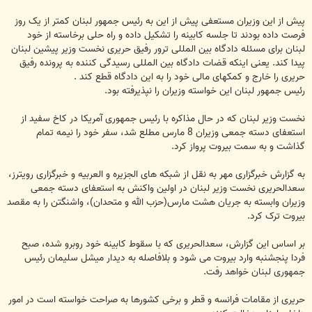
پیش از این وزیران مستعفی پیش از این به رئیس جمهور لبنان کمتر از یک روز
فرصت داده بودند تا جلسه کابینه را تشکیل داده و راه حلی برخاسته از خود
لبنان برای مسئله دادگاه بین المللی ترور رفیق حریری نخست وزیر پیشین لبنان
پیدا کند. یعنی اینکه قضات دادگاه بین المللی رسیدگی کننده به پرونده رفیق
حریری را خارج و کمکهای مالی خود را به این دادگاه قطع کند .
رئیس جمهور لبنان این خواسته وزیران را نپذیرفته بود.
نخست وزیر لبنان که در حال مذاکره با رئیس جمهوری آمریکا در کاخ سفید از
استعفای دسته جمعی وزیران 8 مارس مطلع شد، سفر خود را نیمه تمام
گذاشت و به سمت بیروت پرواز کرد.
به گزارش خبرگزاری مهر به نقل از شبکه های الجزیره و العربیه و خبرگزاری رویترز،
سعدالحریری نخست وزیر لبنان در اولین واکنش به استعفای دسته جمعی
وزیران وابسته به جریان هشت مارس(حزب الله و متحدان)، واشنگتن را به مقصد
بیروت ترک کرد.
بر اساس این گزارش، سعدالحریری که با سقوط کابینه خود روبرو شده، صبح
فردا پنجشنبه وارد بیروت می شود و بلافاصله به دیدار میشل سلیمان رئیس
جمهوری لبنان خواهد رفت.
حریری از مقامات فرانسه و قطر و برخی کشورها به صراحت خواسته است در امور