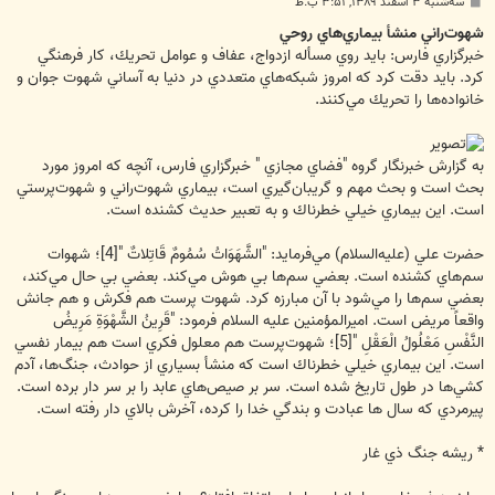
پ
سه‌شنبه ۳ اسفند ۱۳۸۹, ۳:۵۱ ب.ظ
س
ت
شهوت‌راني منشأ بيماري‌هاي روحي
خبرگزاري فارس: بايد روي مسأله ازدواج، عفاف و عوامل تحريك، كار فرهنگي
كرد. بايد دقت كرد كه امروز شبكه‌هاي متعددي در دنيا به آساني شهوت جوان و
خانواده‌ها را تحريك مي‌كنند.
به گزارش خبرنگار گروه "فضاي مجازي " خبرگزاري فارس، آنچه كه امروز مورد
بحث است و بحث مهم و گريبان‌گيري است، بيماري شهوت‌راني و شهوت‌پرستي
است. اين بيماري خيلي خطرناك و به تعبير حديث كشنده است.
حضرت علي (عليه‌السلام) مي‌فرمايد: "الشَّهَوَاتُ سُمُومٌ قَاتِلاتٌ "[4]؛ شهوات
سم‌هاي كشنده است. بعضي سم‌ها بي هوش مي‌كند. بعضي بي حال مي‌كند،
بعضي سم‌ها را مي‌شود با آن مبارزه كرد. شهوت پرست هم فكرش و هم جانش
واقعاً مريض است. اميرالمؤمنين عليه السلام فرمود: "قَرِينُ الشَّهْوَةِ مَرِيضُ
النَّفْسِ مَعْلُولُ الْعَقْلِ "[5]؛ شهوت‌پرست هم معلول فكري است هم بيمار نفسي
است. اين بيماري خيلي خطرناك است كه منشأ بسياري از حوادث، جنگ‌ها، آدم
كشي‌ها در طول تاريخ شده است. سر بر صيص‌هاي عابد را بر سر دار برده است.
پيرمردي كه سال ها عبادت و بندگي خدا را كرده، آخرش بالاي دار رفته است.
* ريشه جنگ ذي غار