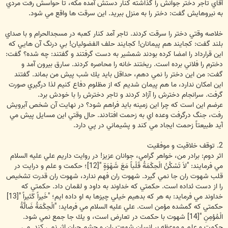
آقاي تاجر دختر جوانش را گذاشته كنار دستش آمده مكه، تا حواسش رفت مردي
به نيروهايش گفت: دختر را به منزل ببريد. اين سرقت ها واقع مي شود.
خلاصه وقتي دختر را سرقت كردند. تاجر آمد كنار كعبه در مسجدالحرام و با صداي
بلند گفت: كجايند هم پيمانان! كجايند حلف الفضوليان! بي درنگ آن هايي كه
اين قرارداد را امضا كرده بودند شمشير به دست گرفتند و گفتند: چه شده؟ گفت:
دخترم را فلاني برده است. ريختند خانه را محاصره كردند. سارق بيرون آمد و
گفت: من اين دختر را نمي دهم، حداقل بايد يك شب پيش من بماند. گفتند
اين امكان ندارد، ما هم پيمان شديم كه از مظلوم دفاع كنيم لذا درگيري صورت
گرفت. سرانجام دخترش را آزاد كردند و تاجر دخترش را با خودش برد.
عرضم اين است كه چرا اين زمينه بايد فراهم شود؟ در نهايت آن شخص آبرويش
رفت، جنگ درگرفت وعده اي به زحمت افتادند. حال وقتي اين مسايل پيش مي
آيد طبيعتاً زحمت ايجاد مي كند و پشيماني در پي دارد.
2. توقف خلاقيت و موفقيت
اثر دوم: برادر من، خواهر گرامي، جوانان عزيز! در روايت داريم علي عليه السلام
مي فرمايند: "لاَ تَسْكُنُ الْحِكْمَةُ قَلْباً مَعَ شَهْوَةٍ "[12]؛ حكمت و علم و درايت در
قلب شهوت ران جا نمي گيرد. شهوت ران فهم ندارد، شهوت ران قدرت تشخيص
را از دست ئداده است. حكمتي كه خداوند به داود و لقمان داد. حكمتي كه
خداوند مي فرمايد: به هر كه بدهيم خيلي چيزها به او داده ايم؛ "خَيراً كَثيراً "[13]
حكمتي كه گمشده مؤمن است. علي عليه السلام مي فرمايد: "الْحِكْمَةُ ضَالَّةُ
الْمُؤمِنِ "[14] شهوت با حكمت در تعارض است، و يك جا جمع نمي شود.
حكمت و علم و موعظه بر انسان شهوت ران و چشم چران اثر نمي كند. مي