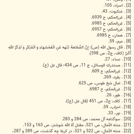
[2] . اسراء، 105.
[3] . عنكبوت، 43.
[4] . غررالحكم، ح 6939.
[5] . غررالحكم، ح 6985.
[6] . غررالحكم، ح 6957.
[7] . همان، ح 6985.
[8] . مرم، 59.
[9] . قال رسول الله (ص): إِنَّ الصَّلاهةَ تَنْهه عَنِ الْفَحْشهاءِ وَ الْمُنْكَرِ وَ لَذِكْرُ اللهِ
أَكْبَرُ (كاف، ج2، ص 598).
[10] . نساء، 27.
[11] . مستدرك الوسائل، ج 11، ص 434؛ قال عل (ع).
[12] . غررالحكم، ح 609.
[13] . بقره، 269.
[14] . امال شخ طوس، ص 625.
[15] . غررالحكم، ح 6987.
[16] . طور، 26.
[17] . كاف، ج2، ص 451 (قال عل (ع)).
[18] . احزاب، 59.
[19] . نور، 33.
[20] . سوگنامه آل محمد، ص 284 و 283.
[21] . منته الآمال، ص 521، مقتل آة الله شوشتر، ص 163 و 153.
[22] . منته الآمال، ص 522 و 521، در كربلا چه گذشت، ص 289 و 287،