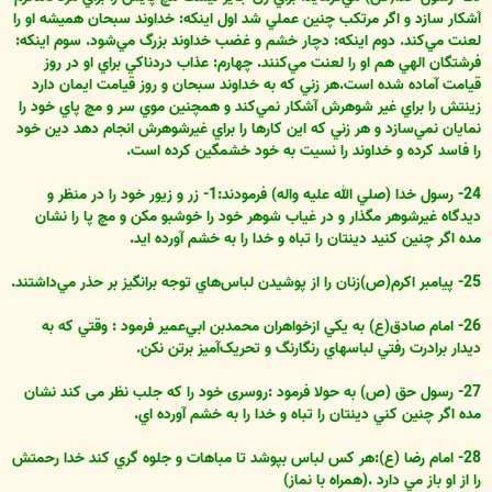
آشکار سازد و اگر مرتکب چنين عملي شد اول اينکه: خداوند سبحان هميشه او را
لعنت مي‌کند. دوم اينکه: دچار خشم و غضب خداوند بزرگ مي‌شود. سوم اينکه:
فرشتگان الهي هم او را لعنت مي‌کنند. چهارم: عذاب دردناکي براي او در روز
قيامت آماده شده است.هر زني که به خداوند سبحان و روز قيامت ايمان دارد
زينتش را براي غير شوهرش آشکار نمي‌کند و همچنين موي سر و مچ پاي خود را
نمايان نمي‌سازد و هر زني که اين کارها را براي غيرشوهرش انجام دهد دين خود
را فاسد کرده و خداوند را نسيت به خود خشمگين کرده است.
24- رسول خدا (صلي الله عليه واله) فرمودند:1- زر و زيور خود را در منظر و
ديدگاه غيرشوهر مگذار و در غياب شوهر خود را خوشبو مکن و مچ پا را نشان
مده اگر چنين کنيد دينتان را تباه و خدا را به خشم آورده ايد.
25- پيامبر اکرم(ص)زنان را از پوشيدن لباس‌هاي توجه برانگيز بر حذر مي‌داشتند.
26- امام صادق(ع) به يکي ازخواهران محمدبن ابي‌عمير فرمود : وقتي که به
ديدار برادرت رفتي لباسهاي رنگارنگ و تحريک‌آميز برتن نکن.
27- رسول حق (ص) به حولا فرمود :روسرى خود را که جلب نظر مى کند نشان
مده اگر چنين کني دينتان را تباه و خدا را به خشم آورده اي.
28- امام رضا (ع):هر کس لباس بپوشد تا مباهات و جلوه گري کند خدا رحمتش
را از او باز مي دارد .(همراه با نماز)