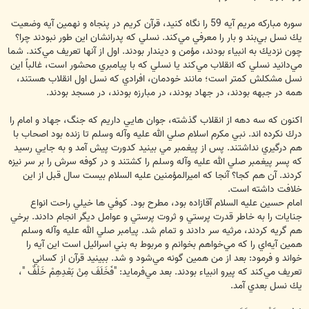
سوره مباركه مريم آيه 59 را نگاه كنيد، قرآن كريم در پنجاه و نهمين آيه وضعيت
يك نسل بي‌بند و بار را معرفي مي‌كند. نسلي كه پدرانشان اين طور نبودند چرا؟
چون نزديك به انبياء بودند، مؤمن و ديندار بودند. اول از آنها تعريف مي‌كند. شما
مي‌دانيد نسلي كه انقلاب مي‌كند يا نسلي كه با پيامبري محشور است، غالباً اين
نسل مشكلش كمتر است؛ مانند خودمان، افرادي كه نسل اول انقلاب هستند،
همه در جبهه بودند، در جهاد بودند، در مبارزه بودند، در مسجد بودند.
اكنون كه سه دهه از انقلاب گذشته، جوان هايي داريم كه جنگ، جهاد و امام را
درك نكرده اند. نبي مكرم اسلام صلي الله عليه وآله وسلم تا زنده بود اصحاب با
هم درگيري نداشتند. پس از پيغمبر مي بينيد كدورت پيش آمد و به جايي رسيد
كه پسر پيغمبر صلي الله عليه وآله وسلم را كشتند و در كوفه سرش را بر سر نيزه
كردند. آن هم كجا؟ آنجا كه اميرالمؤمنين عليه السلام بيست سال قبل از اين
خلافت داشته است.
امام حسين عليه السلام آقازاده بود، مطرح بود. كوفي ها خيلي راحت انواع
جنايات را به خاطر قدرت پرستي و ثروت پرستي و عوامل ديگر انجام دادند. برخي
هم گريه كردند، مرثيه سر دادند و تمام شد. پيامبر صلي الله عليه وآله وسلم
همين آيه‌اي را كه مي‌خواهم بخوانم و مربوط به بني اسرائيل است اين آيه را
خواند و فرمود: بعد از من همين گونه مي‌شود و شد. ببينيد قرآن از كساني
تعريف مي‌كند كه پيرو انبياء بودند. بعد مي‌فرمايد: "فَخَلَفَ مِنْ بَعْدِهِمْ خَلْفٌ "،
يك نسل بعدي آمد.