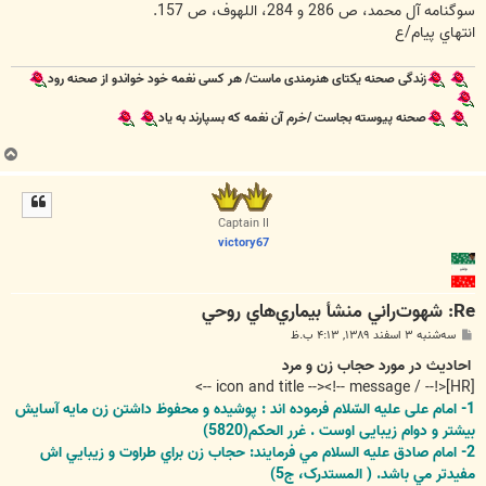
سوگنامه آل محمد، ص 286 و 284، اللهوف، ص 157.
انتهاي پيام/ع
زندگی صحنه یکتای هنرمندی ماست/ هر کسی نغمه خود خواندو از صحنه رود
صحنه پیوسته بجاست /خرم آن نغمه که بسپارند به یاد
ب
ا
ل
ا
Captain II
victory67
Re: شهوت‌راني منشأ بيماري‌هاي روحي
پ
سه‌شنبه ۳ اسفند ۱۳۸۹, ۴:۱۳ ب.ظ
س
ت
احادیث در مورد حجاب زن و مرد
[HR]<!-- / icon and title --><!-- message -->
1- امام على عليه السّلام فرموده اند : پوشيده و محفوظ داشتن زن مايه آسايش
بيشتر و دوام زيبايى اوست . غرر الحکم(5820)
2- امام صادق عليه السلام مي فرمايند: حجاب زن براي طراوت و زيبايي اش
مفيدتر مي باشد. ( المستدرک، ج5)