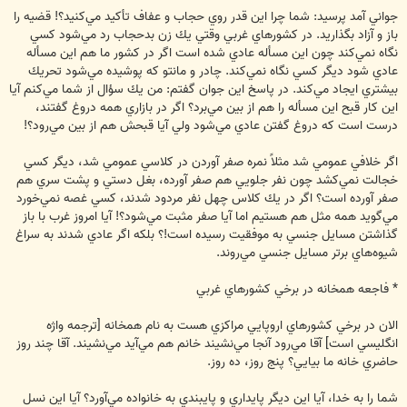
جواني آمد پرسيد: شما چرا اين قدر روي حجاب و عفاف تأكيد مي‌كنيد؟! قضيه را
باز و آزاد بگذاريد. در كشورهاي غربي وقتي يك زن بدحجاب رد مي‌شود كسي
نگاه نمي‌كند چون اين مسأله عادي شده است اگر در كشور ما هم اين مسأله
عادي شود ديگر كسي نگاه نمي‌كند. چادر و مانتو كه پوشيده مي‌شود تحريك
بيشتري ايجاد مي‌كند. در پاسخ اين جوان گفتم: من يك سؤال از شما مي‌كنم آيا
اين كار قبح اين مسأله را هم از بين مي‌برد؟ اگر در بازاري همه دروغ گفتند،
درست است كه دروغ گفتن عادي مي‌شود ولي آيا قبحش هم از بين مي‌رود؟!
اگر خلافي عمومي شد مثلاً نمره صفر آوردن در كلاسي عمومي شد، ديگر كسي
خجالت نمي‌كشد چون نفر جلويي هم صفر آورده، بغل دستي و پشت سري هم
صفر آورده است؟ اگر در يك كلاس چهل نفر مردود شدند، كسي غصه نمي‌خورد
مي‌گويد همه مثل هم هستيم اما آيا صفر مثبت مي‌شود؟! آيا امروز غرب با باز
گذاشتن مسايل جنسي به موفقيت رسيده است!؟ بلكه اگر عادي شدند به سراغ
شيوه‌هاي برتر مسايل جنسي مي‌روند.
* فاجعه همخانه در برخي كشورهاي غربي
الان در برخي كشورهاي اروپايي مراكزي هست به نام همخانه [ترجمه واژه
انگليسي است] آقا مي‌رود آنجا مي‌نشيند خانم هم مي‌آيد مي‌نشيند. آقا چند روز
حاضري خانه ما بيايي؟ پنج روز، ده روز.
شما را به خدا، آيا اين ديگر پايداري و پايبندي به خانواده مي‌آورد؟ آيا اين نسل