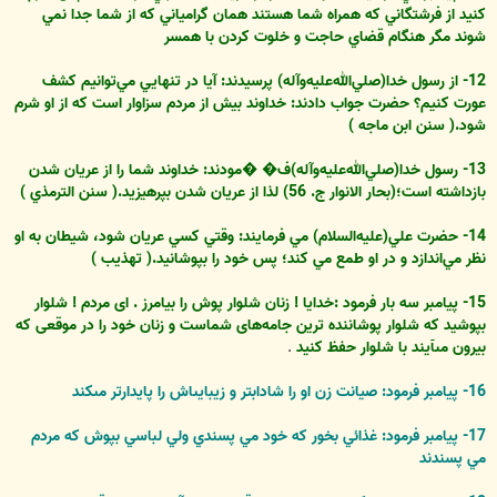
کنيد از فرشتگاني که همراه شما هستند همان گرامياني که از شما جدا نمي
شوند مگر هنگام قضاي حاجت و خلوت کردن با همسر
12- از رسول خدا(صلي‌الله‌عليه‌وآله) پرسيدند: آيا در تنهايي مي‌توانيم کشف
عورت کنيم؟ حضرت جواب دادند: خداوند بيش از مردم سزاوار است که از او شرم
شود.( سنن ابن ماجه )
13- رسول خدا(صلي‌الله‌عليه‌وآله)ف� �مودند: خداوند شما را از عريان شدن
بازداشته است؛(بحار الانوار ج. 56) لذا از عريان شدن بپرهيزيد.( سنن الترمذي )
14- حضرت علي(عليه‌السلام) مي فرمايند: وقتي کسي عريان شود، شيطان به او
نظر مي‌اندازد و در او طمع مي کند؛ پس خود را بپوشانيد.( تهذيب )
15- پيامبر سه بار فرمود :خدايا ! زنان شلوار پوش را بيامرز . اى مردم ! شلوار
بپوشيد که شلوار پوشاننده ترين جامه‌‏هاى شماست و زنان خود را در موقعى که
بيرون مى‏آيند با شلوار حفظ کنيد
.
16- پيامبر فرمود: صيانت زن او را شادابتر و زيبايى‏اش را پايدارتر مى‏کند
17- پيامبر فرمود: غذائي بخور که خود مي پسندي ولي لباسي بپوش که مردم
مي پسندند