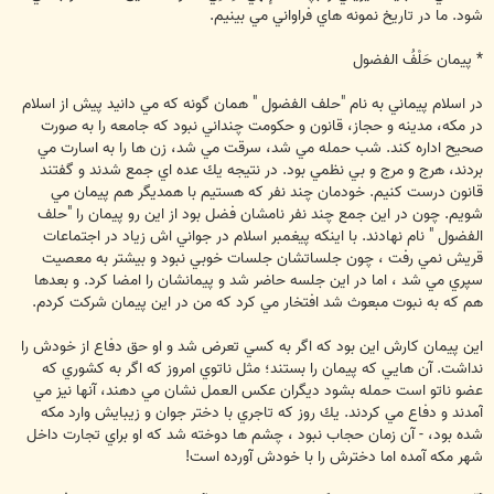
شود. ما در تاريخ نمونه هاي فراواني مي بينيم.
* پيمان حَلْفُ الفضول
در اسلام پيماني به نام "حلف الفضول " همان گونه كه مي دانيد پيش از اسلام
در مكه، مدينه و حجاز، قانون و حكومت چنداني نبود كه جامعه را به صورت
صحيح اداره كند. شب حمله مي شد، سرقت مي شد، زن ها را به اسارت مي
بردند، هرج و مرج و بي نظمي بود. در نتيجه يك عده اي جمع شدند و گفتند
قانون درست كنيم. خودمان چند نفر كه هستيم با همديگر هم پيمان مي
شويم. چون در اين جمع چند نفر نامشان فضل بود از اين رو پيمان را "حلف
الفضول " نام نهادند. با اينكه پيغمبر اسلام در جواني اش زياد در اجتماعات
قريش نمي رفت ، چون جلساتشان جلسات خوبي نبود و بيشتر به معصيت
سپري مي شد ، اما در اين جلسه حاضر شد و پيمانشان را امضا كرد. و بعدها
هم كه به نبوت مبعوث شد افتخار مي كرد كه من در اين پيمان شركت كردم.
اين پيمان كارش اين بود كه اگر به كسي تعرض شد و او حق دفاع از خودش را
نداشت. آن هايي كه پيمان را بستند؛ مثل ناتوي امروز كه اگر به كشوري كه
عضو ناتو است حمله بشود ديگران عكس العمل نشان مي دهند، آنها نيز مي
آمدند و دفاع مي كردند. يك روز كه تاجري با دختر جوان و زيبايش وارد مكه
شده بود، - آن زمان حجاب نبود ، چشم ها دوخته شد كه او براي تجارت داخل
شهر مكه آمده اما دخترش را با خودش آورده است!