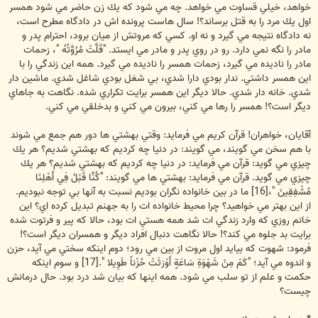
خواهد، خيلي قساوت مي خواهد. چه مي شود كه يك زن حاضر مي شود همسر
اول يك مرد را به قتل برساند؟! سال هاست پرونده اش در دادگاه مطرح است،
نه دادگاه نتيجه مي گيرد و نه او. كسي كه مروتش از ميان برود، احترام پدر و
مادر را نگه نمي دارد. رو در روي پدر و مادر مي ايستد. "قَلَّتْ مُرُوَّتُهُ "، زحمات
مادر را ناديده مي گيرد، زحمات همسر را ناديده مي گيرد. همه اين زندگي را با
اين همسر داشتي. ندار بودي دارا شدي، بي شغل بودي شاغل شدي. ماشين دار
شدي. خانه دار شدي. حالا ديگر اين همسر برايت تكراري شده. نگاهت به جاهاي
ديگر است؟! همسر را رها مي كني، بيرون مي كني و بدخلقي مي كني.
آقايان، خواهران! قرآن كريم مي فرمايد: وقتي بهشتي ها دور هم جمع مي شوند
با هم سخن مي گويند، مي گويند: در دنيا چه كرديم كه بهشتي شديم؟ هر يك
چيزي مي گويد: قرآن مي فرمايد: در دنيا چه كرديم كه بهشتي شديم؟ هر يك
چيزي مي گويد. قرآن مي فرمايد: بهشتي ها مي گويند: "كُنَّا قَبْلُ فِي أَهْلِنَا
مُشْفِقِينَ "،[16] ما در بين خانواده نگران بوديم نسبت به آنها بي توجه نبوديم.
از اين بهتر مي خواهيد؟ چرا محيط خانواده ات را به جهنم تبديل كرده اي؟ اين
خانم روزي كه وارد زندگي ات شد همه هستي ات بود، حالا كه پير و فرتوت شده
برايت بد جلوه مي كند؟! حالا نگاهت دنبال افراد ديگر و همسران ديگر است؟!
فرمود: شهوت كه بيايد اول مروت از بين مي رود؛ دوم اينكه سختي مي آيد، حزن
و اندوه مي آيد؛ "كَمْ مِنْ شَهْوَةِ سَاعَةٍ أَوْرَثَتْ حُزْناً طَوِيلا ".[17] و سوم اينكه
حكمت و علم از تو سلب مي شود. همه اينها كه بيان شد درد بود. حال درمانش
چيست؟