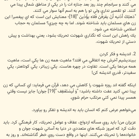
مي كنند و سرانجام چند روز بعد جنازه ات را در يكي از مناطق شمال پيدا مي
كنند. تو تقصير نداري ولي تو را هم به اسم آنها سوار مي كنند.
"ذهلِكَ أَدْنيه أَنْ يعْرَفْنَ فَلاه يؤْذَينَ "[18]؛ معنايش اين است كه اي پيغمبر! اين
زن هاي مسلمان بايد شناخته شوند. اما به چه چيزي؟ مسلمان به حجاب
اسلامي شناخته مي شود.
يك راهش اين است كه نگذاري شهوتت تحريك بشود، يعني بهداشت و پيش
دستي از تحريك شهوت.
2. انديشه و فكر كردن
ببينديشيم آخرش چه اتفاقي مي افتد؟ ماهيت همه زن ها يكي است، ماهيت
همه مردها يكي است. تفاوت در چهره هاست. يكي زيباتر، يكي كوتاهتر، يكي
سفيدتر، قدري انديشه كن!
اينكه گفته اند روزه شهوت را كاهش مي دهد، قرآن مي فرمايد: اي كساني كه زن
پيدا نمي كنيد عفت داشته باشيد؛ "وَ لْيسْتَعْفِف "[19] جوان! جايز نيست وقتي
همسر پيدا نمي كني مرتكب حرام شوي.
مي‌خواهم عرض كنم كه انسان بايد به انديشه و تفكر رو بياورد.
عزيزان من! بايد روي مسأله ازدواج، عفاف و عوامل تحريك، كار فرهنگي كرد. بايد
دقت كرد كه امروز شبكه هاي متعددي در دنيا به آساني شهوت جوان و
خانواده‌ها را تحريك مي‌كنند. اينها در واقع دست روي خطر گذاشته‌اند. و روز به