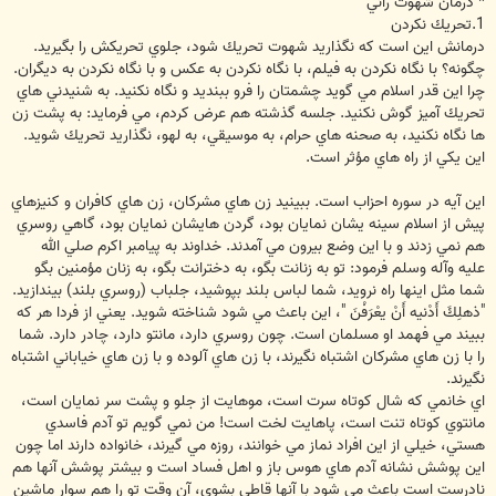
* درمان شهوت راني
1.تحريك نكردن
درمانش اين است كه نگذاريد شهوت تحريك شود، جلوي تحريكش را بگيريد.
چگونه؟ با نگاه نكردن به فيلم، با نگاه نكردن به عكس و با نگاه نكردن به ديگران.
چرا اين قدر اسلام مي گويد چشمتان را فرو ببنديد و نگاه نكنيد. به شنيدني هاي
تحريك آميز گوش نكنيد. جلسه گذشته هم عرض كردم، مي فرمايد: به پشت زن
ها نگاه نكنيد، به صحنه هاي حرام، به موسيقي، به لهو، نگذاريد تحريك شويد.
اين يكي از راه هاي مؤثر است.
اين آيه در سوره احزاب است. ببينيد زن هاي مشركان، زن هاي كافران و كنيزهاي
پيش از اسلام سينه يشان نمايان بود، گردن هايشان نمايان بود، گاهي روسري
هم نمي زدند و با اين وضع بيرون مي آمدند. خداوند به پيامبر اكرم صلي الله
عليه وآله وسلم فرمود: تو به زنانت بگو، به دخترانت بگو، به زنان مؤمنين بگو
شما مثل اينها راه نرويد، شما لباس بلند بپوشيد، جلباب (روسري بلند) بيندازيد.
"ذهلِكَ أَدْنيه أَنْ يعْرَفْنَ "، اين باعث مي شود شناخته شويد. يعني از فردا هر كه
ببيند مي فهمد او مسلمان است. چون روسري دارد، مانتو دارد، چادر دارد. شما
را با زن هاي مشركان اشتباه نگيرند، با زن هاي آلوده و با زن هاي خياباني اشتباه
نگيرند.
اي خانمي كه شال كوتاه سرت است، موهايت از جلو و پشت سر نمايان است،
مانتوي كوتاه تنت است، پاهايت لخت است! من نمي گويم تو آدم فاسدي
هستي، خيلي از اين افراد نماز مي خوانند، روزه مي گيرند، خانواده دارند اما چون
اين پوشش نشانه آدم هاي هوس باز و اهل فساد است و بيشتر پوشش آنها هم
نادرست است باعث مي شود با آنها قاطي بشوي، آن وقت تو را هم سوار ماشين