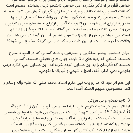
خواهي قرآن بر او تأثير بگذارد؟! مي خواهي دانشجو درس بخواند؟! معلوم است
كه افت تحصيلي، افت دانش و مرتب در جا زدن گريبان گيرش مي شود. هم به
خودش لطمه مي زند و هم به ديگري. بيشتر اين رفاقت ها كه خيلي از اينها
منجر به ازدواج نمي شود، اين تفريحات قبل از ازدواج لطمه هاي جبران ناپذيري
مي زند. برخي دانشجوها صريحاً به خودم گفتند كه اينها تفريح قبل از ازدواج
است. مي خواهيم پيش از ازدواج مشغول باشيم. آيا اين گونه دوستي ها، اين
رفاقت ها درست است. آيا اين دانشجو حكمت را مي گيرد؟! مخترع مي شود؟!
جوان دانشجو! بيشتر متفكرين و مخترعين و همه كساني كه در المپياد مطرح
هستند، كساني كه رتبه هاي بالا دارند، جوان هاي عفيفي هستند. كساني
هستند كه فكرشان را به اين مسايل آلوده نكرده اند. اين مسايل نمي گذارد درس
بخواني، نمي گذارد فقه، اصول، شيمي و فيزيك را بفهمي.
اين هم اثر دوم كه در روايات نبي مكرم اسلام محمد صلي الله عليه وآله وسلم و
ائمه معصومين عليهم السلام آمده است.
3. ناجوانمردي و بي مروّتي
اما اثر سوم: در حديث داريم علي عليه السلام مي فرمايد: "مَنْ زَادَتْ شَهْوَتُهُ
قَلَّتْ مُرُوَّتُهُ "[15] هر كس شهوت ران شد بي مروت مي شود. يك چنين شخصي
ممكن است آدم بكشد، مادرش را به قتل برساند. روزنامه ها را ببينيد! يكي
برادرش را كشته، فرزندش را كشته، همسر قانوني كسي را به قتل رسانده كه
بتواند با او ازدواج كند. آدم كشي كار بسيار مشكلي است خيلي شقاوت مي