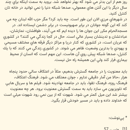
روز هم از اين بدتر مي شود كه بهتر نخواهد شد. برويد به سمت اينكه براي چند
سال ديگر با اين آنتن هاي معمولي، صدها شبكه دنيا را نمي توانيد در خانه تان
كنترل كنيد.
در شهرهاي مرزي الان اين طور است. چه بايد كرد؟ مگر حزب الله لبنان چه مي
كند كه اين گونه جوانان در برابر صهيونيست در برابر دشمن ايستاده اند. در
مسجدالحرام مكرر اين جوان ها را ديده ايم كه مي آيند، طوافشان، نمازشان،
عبادتشان و تدينشان بسيار عالي است. حال در كجا زندگي مي كنند؟ در كشوري
كه عريان است، در كشوري كه كنار دريا و مراكز ديگر فرقه هاي مختلف مسيحي
و يهودي با بدترين وضعيت ظاهر مي شوند. در كشوري زندگي مي كنند كه با يك
كنترل، صدها شبكه پيش روي آن هاست. اين مهم است كه انسان از محيط
بيماري فرار كند ولي اين هميشه راه حل نيست.
بايد معنويت را در جامعه گسترش بدهيم، مثلاً در اعتكاف سالي حدود پنجاه
هزار ،حالا من آمار دقيقي ندارم ، جوان معتكف مي شود. فرهنگ اعتكاف،
فرهنگ روزه، فرهنگ تقوا، بايد در جامعه نهادينه شود. فيلم ها و سريال هايي
كه تلويزيون مي سازد بايد به سمت گسترش معنويت برود. هر چه معنويت
بيشتر شد اين ميل كمتر مي شود. شهوت كه از بين نمي رود شهوت ميلي است
كه خداوند داده و بايد در مسير خودش قرار بگيرد.
* پي‌نوشت:
[1] . ونس، 57.