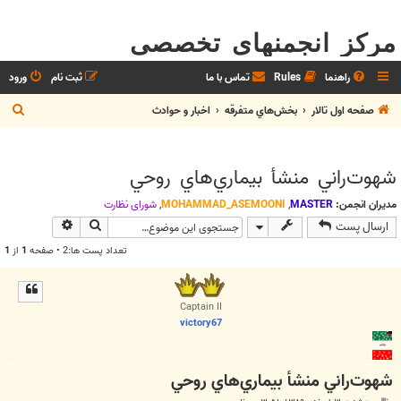
مرکز انجمنهای تخصصی
راهنما
Rules
تماس با ما
ثبت نام
ورود
ج
صفحه اول تالار
بخش‌‌هاي متفرقه
اخبار و حوادث
س
ت
شهوت‌راني منشأ بيماري‌هاي روحي
ج
و
مدیران انجمن:
MASTER
,
MOHAMMAD_ASEMOONI
,
شوراي نظارت
جستجو
جستجوی پیش
ارسال پست
تعداد پست ها:2 • صفحه
1
از
1
Captain II
victory67
شهوت‌راني منشأ بيماري‌هاي روحي