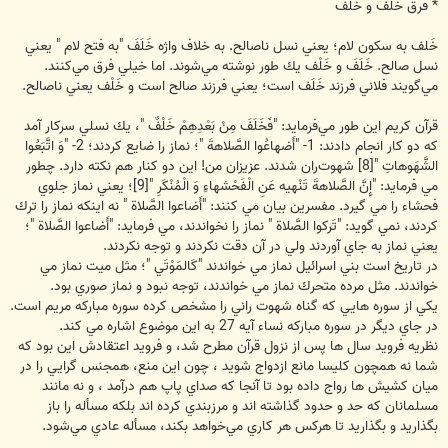
* فرق خَلْف و خَلَف
خَلف به سكون لام؛ يعني نسل ناصالح. به خلاف واژه خَلَفَ "به فتح لام " يعني
نسل صالح. خَلَفَ و خَلْف يك طور نوشته مي‌شوند. اما خيلي فرق مي‌كنند.
مي‌گويند فلاني فرزند خَلَف است؛ يعني فرزند صالح است و خَلْف يعني ناصالح.
قرآن كريم اين طور مي‌فرمايد: "فَخَلَفَ مِنْ بَعْدِهِمْ خَلْفٌ "، يك نسلي سركار آمد
كه دو كار انجام دادند: 1- "أَضهاعُوا الصَّلاهةَ "؛ نماز را ضايع كردند؛ 2- "وَ اتَّبَعُوا
الشَّهَوهاتِ "[8] شهوت‌ران شدند. عزيزان من! اين دو كنار هم نكته دارد. چطور
مي فرمايد: "إِنَّ الصَّلاهةَ تَنْهيه عَنِ الْفَحْشهاءِ وَ الْمُنْكَرِ "[9]؛ يعني نماز جلوي
فحشاء را مي گيرد. مفسرين بيان مي كنند: "أَضاعوا الصَّلاة " نه اينكه نماز را ترك
كردند، نمي گويد: "تَركوا الصَّلاة " نماز را نخواندند، مي فرمايد: "أَضاعوا الصَّلاة "؛
يعني نماز به جاي آوردند ولي در آن دقت نكردند و توجه نكردند.
در تاريخ است بني اسرائيل نماز مي خواندند "كَالمَوْتَي "؛ مثل ميت نماز مي
خواندند. مثل مرده متحرك نماز مي خواندند، توجه نبود و نماز صوري بود.
يكي از سوره هايي كه گناه شهوت راني را مشخص كرده سوره مباركه مريم است.
در جاي ديگر در سوره مباركه نساء آيه 27 به اين موضوع اشاره مي كند.
نظريه فرويد سال ها پس از نزول قرآن مطرح شد، و فرويد اعتقادش اين بود كه
شما نه همچون كليسا مانع ازدواج شويد ، چون اين منع، همجنس گرايي را در
ميان كشيش ها رواج داده بود تا آنجا كه صداي پاپ هم درآمد ، و نه مانند
مسلمانان كه حد و حدود گذاشته اند و مرزبندي كرده اند بلكه مسأله را باز
بگذاريد و بگذاريد تا هركس هر كاري مي‌خواهد بكند، مسأله عادي مي‌شود.