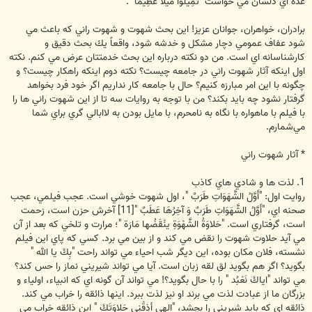
عده اي دلشان مي خواست "تَمِيلُواْ مَيلاً عَظِيمًا ".
برادران، خواهران، جوانان عزيز! اين بحث شهوت و شهوت راني كه باعث مي
شود عفاف عمومي دچار مشكل و خدشه شود، واقعاً يك بحث دقيق و
كارشناسانه اي است. من دو نكته درباره اين بحث خدمتتان عرض مي كنم. نكته
اول اينكه آثار شهوت راني در جامعه چيست؟ نكته دوم اينكه راهكار چيست؟ و
چگونه با اين امر مبارزه كنيم؟ حال با جامعه كار نداريم اگر خود فرد بخواهد
گرفتار نشود چه بايد بكند؟ من با توجه به روايات سه تا از اين شهوت راني ها را
با فيلم با ماهواره با نگاه به نامحرم، با مايل بودن به لاابالي گري براي شما
مي‌شمارم.
* آثار شهوت راني
1. لذت ها و شادي هاي كاذب
روايت اول: "أَوَّلُ الشَّهَوَاتِ طَرَبٌ "، اول شهوت خوشي است. عجب فيلمي، عجب
صحنه اي، "أَوَّلُ الشَّهَوَاتِ طَرَبٌ وَ آخِرُهَا عَطَبٌ "[11] آخرش حزن است، زحمت
است، گرفتاري است. "حَلاوَةُ الشَّهْوَةِ ينْقَضُها مَارَة "؛ مرارت و تلخي كه بعد از آن
مي آيد حلاوت شهوت را نقض مي كند و از بين مي برد. كسي كه پاي اين فيلم
نشسته، فلان مكان بوده، اين ديگر شب احياء مي تواند راحت "بِكَ يا الله "
بگويد؟ اگر هم بگويد لق لقه زبان است. آيا مي تواند شيريني نماز را حس كند؟
مي تواند "اياكَ نَعْبُد " را با حال بگويد؟! مي تواند آن گونه اي كه انبياء، اولياء و
بزرگان ما از عبادت لذت مي برند او نيز لذت ببرد. اينها ذائقه را خراب مي كند.
ذائقه اي كه بايد شيريني را بچشد، "إلهي أذِقْنِي حَلاوَتَكَ " اين ذائقه خراب مي