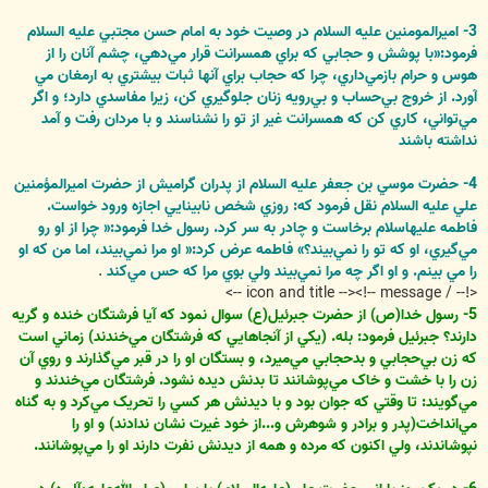
3- اميرالمومنين عليه السلام در وصيت خود به امام حسن مجتبي عليه السلام
فرمود:«با پوشش و حجابي که براي همسرانت قرار مي‌دهي، چشم آنان را از
هوس و حرام بازمي‌داري، چرا که حجاب براي آنها ثبات بيشتري به ارمغان مي
آورد. از خروج بي‌حساب و بي‌رويه زنان جلوگيري کن، زيرا مفاسدي دارد؛ و اگر
مي‌تواني، کاري کن که همسرانت غير از تو را نشناسند و با مردان رفت و آمد
نداشته باشند
4- حضرت موسي بن جعفر عليه السلام از پدران گراميش از حضرت اميرالمؤمنين
علي عليه السلام نقل فرمود که: روزي شخص نابينايي اجازه ورود خواست.
فاطمه عليهاسلام برخاست و چادر به سر کرد. رسول خدا فرمود:« چرا از او رو
مي‌گيري، او که تو را نمي‌بيند؟» فاطمه عرض کرد:« او مرا نمي‌بيند، اما من که او
را مي بينم. و او اگر چه مرا نمي‌بيند ولي بوي مرا که حس مي‌کند
.
<!-- / icon and title --><!-- message -->
5- رسول خدا(ص) از حضرت جبرئيل(ع) سوال نمود که آيا فرشتگان خنده و گريه
دارند؟ جبرئيل فرمود: بله. (يکي از آنجاهايي که فرشتگان مي‌خندند) زماني است
که زن بي‌حجابي و بدحجابي مي‌ميرد، و بستگان او را در قبر مي‌گذارند و روي آن
زن را با خشت و خاک مي‌پوشانند تا بدنش ديده نشود. فرشتگان مي‌خندند و
مي‌گويند: تا وقتي که جوان بود و با ديدنش هر کسي را تحريک مي‌کرد و به گناه
مي‌انداخت(پدر و برادر و شوهرش و...از خود غيرت نشان ندادند) و او را
نپوشاندند، ولي اکنون که مرده و همه از ديدنش نفرت دارند او را مي‌پوشانند.