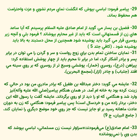
29- پيامبر فرمود: لباسي بپوش که انگشت نماي مردم نشوي و عزت واحترامت
هم محفوظ بماند.
30- فضيل بن يسار مي گويد از امام صادق عليه السلام پرسيدم که آيا ساعد
هاي زن از قسمتهائي است که بايد از غير محارم بپوشاند ؟ فرمود بلي و آنچه زير
روسري قرار مي گيرد بايد پوشيده شود همچنين از محل دستبند به بالا بايد
پوشيده شود . (کافي جلد 5 )
31- نمايان ساختن تمام بدن براي زوج رواست و سر و گردن را مي توان در برابر
پسر و برادر آشکار کرد، اما در برابر نا محرم بايد از چهار پوشش استفاده کرد:
پيراهن (درع)، روسري (خمار)، پوششي وسيع تر از روسري که بر روي سينه مي
افتد (جلباب) و چادر (ازار).(مجمع البحرين).
32- عايشه مي گويد: دختر عبدالله بن طفيل که برادر مادري من بود در حالي که
زينت کرده بود به خانه ام آمد. در همان هنگام پيامبر(صلي الله عليه وآله)نيز
وارد شد و هنگامي که او را ديد از او روي برگرداند. عايشه گفت يا رسول الله اين
دختر، بردار زاده من و خردسال است! پس پيامبر فرمود: هنگامي که زن به دوران
عادت ماهانه رسيد بر او جايز نيست که جز روي خود موضع ديگري را نمايان کند.
( جامع البيان، ج 9)
33- امام صادق(ع) مي‌فرمودند:«سزاوار نيست زن مسلماني، لباسي بپوشد که
بدن وي را نمي‌پوشاند»