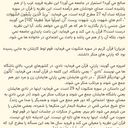
صالح مي آورد؟ استمرار در جامعه مي آورد؟ اين نظريه فرويد غرب را از هم
پاشيده است. صداي خودشان هم درآمده است. اين نظريه را قرآن در سوره
مباركه نساء آيه 27 مطرح كرده است، مي فرمايد: "يرِيدُ الَّذِينَ يتَّبِعُونَ الشَّهَوَاتِ
"، آدم هاي شهوت ران، شهوت پرست "أَن تَمِيلُواْ مَيلاً عَظِيمًا "[10] مي گويند
ميل جنسي را باز بگذاريد تا هر كه هر كاري مي خواهد بكند. آيا اين نظريه
درست است؟! قرآن رد مي كند و مي فرمايد: اين باعث پايداري جامعه نمي
شود، بلكه آن را از هم مي پاشد و باعث بي اعتمادي در خانواده ها مي شود.
عزيزان! قرآن كريم در سوره عنكبوت مي فرمايد: قوم لوط كارشان به جايي رسيده
بود كه پارتي هاي منكر داشتند.
امروزه مي گويند: پارتي. قرآن مي فرمايد: نادي. در كشورهاي غربي، بالاي باشگاه
ها مي نويسند "نادي "؛ يعني باشگاه. اين كلمه در قرآن آمده، مي فرمايد: "تَأْتُونَ
في نهاديكُمُ الْمُنْكَرَ "، در نادي هايشان يعني پارتي هايشان زن و مرد دور هم
جمع مي شوند و مرتكب منكر مي شوند.
اين داستان در سوره عنكبوت آيه 29 است. مي فرمايد: اينها در نادي هايشان
يعني باشگاه هايشان جمع مي شوند و مرتكب منكر مي شوند (در عربي نادي به
معناي جمع؛ اجتماعي كه دور هم جمع مي شوند و همديگر را صدا مي زنند).
حاج شيخ عباس قمي در سفينة البحار اين منكرها را شمرده، بعضي هايش را
من شرمم مي شود نام ببرم. بعضي از منكرات در جلسات اينها در قوم لوط
صورت مي گرفت. اينها پديده هاي تازه اي نيست. اين انديشه تازه اي نيست.
قرآن اين نظريه را معرفي مي كند و فرويد سال ها بعد اين مسأله را مطرح كرد كه