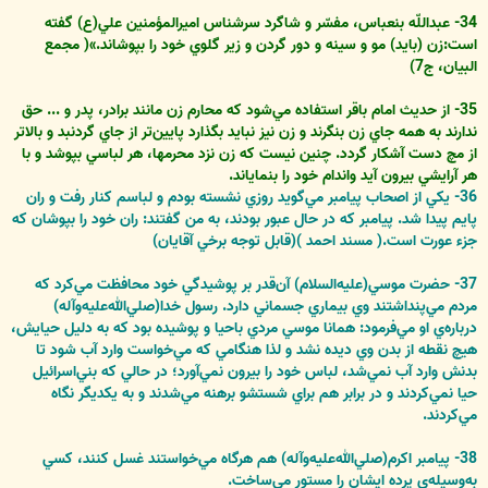
34- عبداللّه‏ بن‏عباس، مفسّر و شاگرد سرشناس اميرالمؤمنين علي(ع) گفته
است:زن (بايد) مو و سينه و دور گردن و زير گلوي خود را بپوشاند.»( مجمع
البيان، ج7)
35- از حديث امام باقر استفاده مي‌شود که محارم زن مانند برادر، پدر و ... حق
ندارند به همه جاي زن بنگرند و زن نيز نبايد بگذارد پايين‌تر از جاي گردنبد و بالاتر
از مچ دست آشکار گردد. چنين نيست که زن نزد محرمها، هر لباسي بپوشد و با
هر آرايشي بيرون آيد واندام خود را بنماياند.
36- يکي از اصحاب پيامبر مي‌گويد روزي نشسته بودم و لباسم کنار رفت و ران
پايم پيدا شد. پيامبر که در حال عبور بودند، به من گفتند: ران خود را بپوشان که
جزء عورت است.( مسند احمد )(قابل توجه برخي آقايان)
37- حضرت موسي(عليه‌السلام) آن‌قدر بر پوشيدگي خود محافظت مي‌کرد که
مردم مي‌پنداشتند وي بيماري جسماني دارد. رسول خدا(صلي‌الله‌عليه‌وآله)
درباره‌ي او مي‌فرمود: همانا موسي مردي باحيا و پوشيده بود که به دليل حيايش،
هيچ نقطه از بدن وي ديده نشد و لذا هنگامي که مي‌خواست وارد آب شود تا
بدنش وارد آب نمي‌شد، لباس خود را بيرون نمي‌آورد؛ در حالي که بني‌اسرائيل
حيا نمي‌کردند و در برابر هم براي شستشو برهنه مي‌شدند و به يکديگر نگاه
مي‌کردند.
38- پيامبر اکرم(صلي‌الله‌عليه‌وآله) هم هرگاه مي‌خواستند غسل کنند، کسي
به‌وسيله‌ي پرده ايشان را مستور مي‌ساخت.