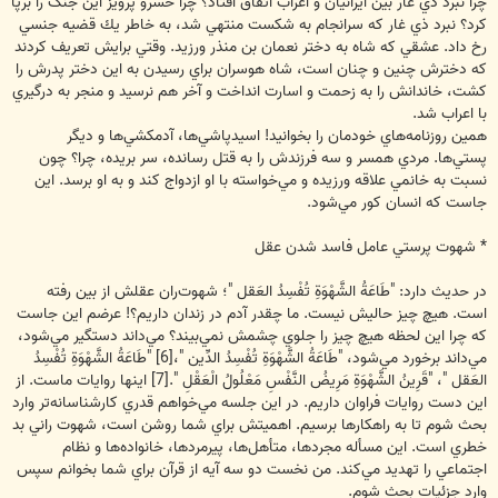
چرا نبرد ذي غار بين ايرانيان و اعراب اتفاق افتاد؟ چرا خسرو پرويز اين جنگ را برپا
كرد؟ نبرد ذي غار كه سرانجام به شكست منتهي شد، به خاطر يك قضيه جنسي
رخ داد. عشقي كه شاه به دختر نعمان بن منذر ورزيد. وقتي برايش تعريف كردند
كه دخترش چنين و چنان است، شاه هوسران براي رسيدن به اين دختر پدرش را
كشت، خاندانش را به زحمت و اسارت انداخت و آخر هم نرسيد و منجر به درگيري
با اعراب شد.
همين روزنامه‌هاي خودمان را بخوانيد! اسيدپاشي‌ها، آدمكشي‌ها و ديگر
پستي‌ها. مردي همسر و سه فرزندش را به قتل رسانده، سر بريده، چرا؟ چون
نسبت به خانمي علاقه ورزيده و مي‌خواسته با او ازدواج كند و به او برسد. اين
جاست كه انسان كور مي‌شود.
* شهوت پرستي عامل فاسد شدن عقل
در حديث دارد: "طَاعَةُ الشَّهْوَةِ تُفْسِدُ العَقل "؛ شهوت‌ران عقلش از بين رفته
است. هيچ چيز حاليش نيست. ما چقدر آدم در زندان داريم؟! عرضم اين جاست
كه چرا اين لحظه هيچ چيز را جلوي چشمش نمي‌بيند؟ مي‌داند دستگير مي‌شود،
مي‌داند برخورد مي‌شود، "طَاعَةُ الشَّهْوَةِ تُفْسِدُ الدِّين "،[6] "طَاعَةُ الشَّهْوَةِ تُفْسِدُ
العَقل "، "قَرِينُ الشَّهْوَةِ مَرِيضُ النَّفْسِ مَعْلُولُ الْعَقْلِ ".[7] اينها روايات ماست. از
اين دست روايات فراوان داريم. در اين جلسه مي‌خواهم قدري كارشناسانه‌تر وارد
بحث شوم تا به راهكارها برسيم. اهميتش براي شما روشن است، شهوت راني بد
خطري است. اين مسأله مجردها، متأهل‌ها، پيرمردها، خانواده‌ها و نظام
اجتماعي را تهديد مي‌كند. من نخست دو سه آيه از قرآن براي شما بخوانم سپس
وارد جزئيات بحث شوم.