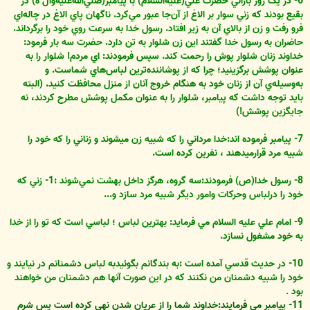
6- در يک روز باراني حضرت علي(عليه‌السلام) با پيامبر(صلي‌الله‌عليه‌وآل ه) در
بقيع بودند که زني سوار بر الاغ از آن‌جا عبور مي‌کرد. ناگهان پاي الاغ در چاله‌اي
فرو رفت و زن از بالاي آن به زير افتاد. رسول خدا به سرعت روي خود را برگرداند.
حاضران به رسول خدا گفتند اين زن شلوار به تن دارد. حضرت سه بار فرمود:
خداوند زنان شلوار پوش را رحمت کند. سپس فرمودند: اي مردم! شلوار را به
عنوان پوشش برگزينيد؛ چرا که از پوشاننده‌ترين لباس‌هاي شماست‌. و
به‌وسيله‌ي آن از زنان خود به هنگام خروج آنان از منزل محافظت کنيد. (البته
بايد توجه داشت که پيامبر، شلوار را به عنوان مکمل پوشش مطرح کردند، نه
جايگزين پوشش!)
7- پيامبر فرموده اند:خدا مرداني را که شبيه زن مي‏شوند و زناني را که خود را
شبيه مرد قرارمي‏دهند ، نفرين کرده است.
8- رسول خدا(ص) فرمودند:سه گروه، هرگز داخل بهشت نمي‌شوند :1- زني که
خود را درلباس وحرکات وامور ديگر شبيه مرد سازد و...
9- امام علي عليه السلام مي فرمايد: بهترين لباس ؛ لباسي است که تو را از خدا
به خود مشغول نسازد.
10- در حديث قدسي آمده است :به بندگانم بگوئيدبه لباس دشمنانم در نيايند و
خود را شبيه دشمنان من نکنند که در اين صورت آنها هم دشمنان من خواهند
بود
.
11- پيامبر مي فرمايند:خداوند شما را از عريان شدن نهي کرده است پس شرم