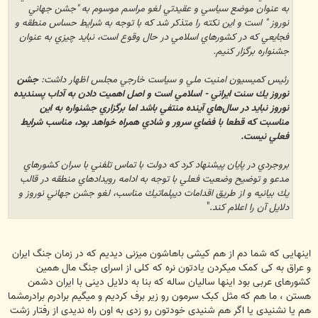
به عنوان موضع سياسي و عقيدتي لغو مراسم موسوم به "جشن جهاني
نوروز " است و اين نكته را متذكر شد كه با توجه به شرايط حساس منطقه و
فجايعي كه در كشورهاي اسلامي در حال وقوع است، نبايد چيزي به عنوان
جشنواره برگزار كنيم.
رئيس كميسيون امنيت ملي و سياست خارجي مجلس اظهار داشت:
جشن
نوروز يك سنت ايراني - اسلامي است و اصل اهميت دادن به آداب پسنديده
نوروز نبايد در سال‌هاي آينده منتفي باشد اما برگزاري جشنواره به اين
مناسبت كه قطعا با فضاي سرور و شادي همراه خواهد بود، مناسب شرايط
فعلي نيست.
بروجردي در پايان پيشنهاد كرد كه دولت با تماس تلفني با سران كشورهاي
مدعو و توضيح وضعيت فعلي با توجه به ادامه رويدادهاي منطقه در قالب
يك بيانيه و از طريق اقدامات ديپلماتيك مناسب، لغو جشن جهاني نوروز و
دلايل آن را اعلام كند
."
اینهایی که شما دم از هم کیشی باهاشون میزنی دیدیم که در زمان جنگ ایران
و عراق به کی کمک میکردن یادتون نره که کلی از اسرای جنگ مال همین
کشورهای عربی بود اینها سالیان ساله که بنا به دلایل دینی با ایران دشمن
هستن ، ما هم که مثل کبک سرمون رو زیر برف کردیم و میگیم برادرم برادرمشما
هم یا نشنیدی یا اگر هم شنیدی خودتون رو زدی به اون راه ندیدی از رفتار زشت