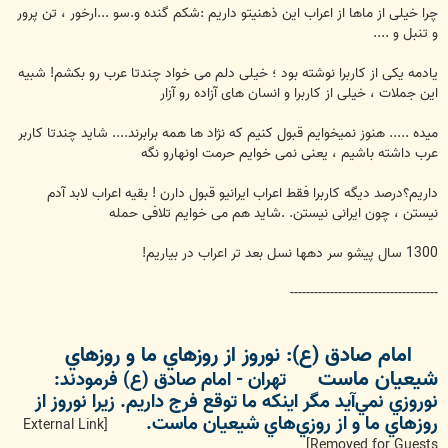
چرا خیلی از ماها از اعراب این ذهنیتو داریم :شکم گنده و.سو ...ارخور ، تن پرور
و تنبل و ....
یادمه یکی از کاربرا نوشته بود ؛ خیلی دلم می خواد چندتا عرب رو بکشم! شبیه
این جملات ، خیلی از کاربرا و انسان های آزاده رو آزار
میده ..... هنوز نمیخوایم قبول کنیم که نژاد ها همه برابرند.... شاید چندتا کاربر
عرب داشته باشیم ، یعنی نمی خوایم حرمت اونهارو نگه
داریم؟درصد دیگه کاربرا فقط اعراب ایرانیو قبول دارن ! بقیه اعراب لابد آدم
نیستن ، چون ایرانی نیستن. .شاید هم می خوایم تلافی حمله
1300 سال پیشو سر دهها نسل بعد تر اعراب در بیاریم!
-------------------------------------
امام صادق (ع): نوروز از روزهاي ما و روزهاي
شيعيان ماست
تهران - امام صادق (ع) فرمودند:
نوروزي نمي‌آيد مگر اينكه ما توقع فرج داريم. زيرا نوروز از
روزهاي ما و از روزي‌هاي شيعيان ماست.
[External Link
Removed for Guests]