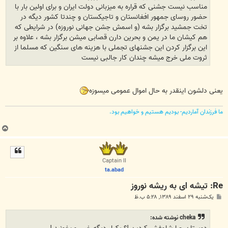
مناسب نیست جشنی که قراره به میزبانی دولت ایران و برای اولین بار با
حضور روسای جمهور افغانستان و تاجیکستان و چندتا کشور دیگه در
تخت جمشید برگزار بشه (و اسمش جشن جهانی نوروزه) در شرایطی که
هم کیشان ما در یمن و بحرین دارن قصابی میشن برگزار بشه ، علاوه بر
این برگزار کردن این جشنهای تجملی با هزینه های سنگین که مسلما از
ثروت ملی خرج میشه چندان کار جالبی نیست
یعنی دلشون اینقدر به حال اموال عمومی میسوزه
ما فرزندان آماردیم- بودیم هستیم و خواهیم بود.
ب
ا
ل
ا
Captain II
ta.abad
Re: تیشه ای به ریشه نوروز
پ
یک‌شنبه ۲۹ اسفند ۱۳۸۹, ۵:۲۸ ب.ظ
س
ت
cheka نوشته شده:
دوستان چرا شلوغش کردین !؟ یکبار دیگه خبر رو بخونید !