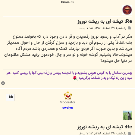
kimia 55
Re: تیشه ای به ریشه نوروز
پ
یک‌شنبه ۲۹ اسفند ۱۳۸۹, ۷:۰۸ ب.ظ
س
ت
مگر در آداب و رسوم نوروز رقصیدن و قر دادن وجود داره که بخواهد ممنوع
بشه.اتفاقاً یکی‌ از رسوم آن دید و بازدید و سراغ گرفتن از حال و احوال همدیگر
می‌‌باشد و بدین صورت اگر فردی نیازمند کمک و همدردی باشد مردم آگاه
میشوند.حالا بشینیم گوشه خونه و تو سر و چال خودمون بزنیم مشکل مظلومان
در دنیا حل میشود؟
بهترین سخنان را به گوش هوش بشنوید و با اندیشه روشن و ژرف بینی آنها را بررسی کنید. هر
مرد و زن راه نیک و بد را شخصاً برگزینید
ب
ا
ل
ا
Moderator
oweiys
Re: تیشه ای به ریشه نوروز
پ
یک‌شنبه ۲۹ اسفند ۱۳۸۹, ۷:۱۳ ب.ظ