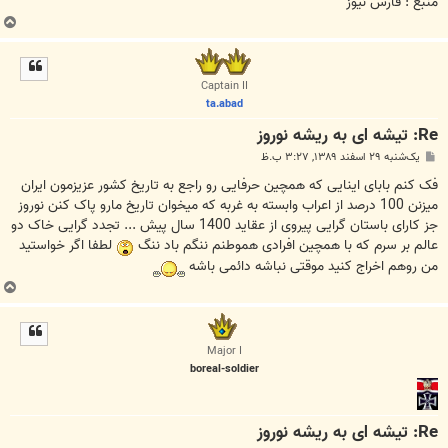
منبع : فارس نیوز
ب
ا
ل
ا
Captain II
ta.abad
Re: تیشه ای به ریشه نوروز
پ
یک‌شنبه ۲۹ اسفند ۱۳۸۹, ۳:۲۷ ب.ظ
س
ت
فک کنم بابای اینایی که همچین حرفایی رو راجع به تاریخ کشور عزیزمون ایران
میزنن 100 درصد از اعراب وابسته به غربه که میخوان تاریخ مارو پاک کنن نوروز
جز کارای باستان گرایی پیروی از عقاید 1400 سال پیش ... تجدد گرایی خاک دو
عالم بر سرم که با همچین افرادی هموطنم ننگم باد ننگ
لطفا اگر خواستید
من روهم اخراج کنید موقتی نباشه دائمی باشه
ب
ا
ل
ا
Major I
boreal-soldier
Re: تیشه ای به ریشه نوروز