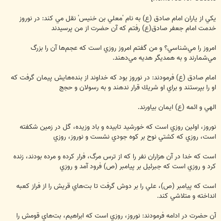
یكي از ياران امام صادق (ع) به نام 'معلي بن خنيس' نقل مي كند: در نوروز
خدمت امام جعفر صادق‌(ع) رفتم كه آن حضرت از من پرسيدند
امروز را مي‌شناسي؟ و من گفتم امروز روزي است كه عجم‌ها آن را بزرگ
مي‌شمارند و به همديگر هديه مي‌دهند.
امام صادق (ع) فرمودند: در نوروز بود كه خداوند از بنده‌هايش پيمان گرفت كه
او را بپرستند و براي او شريك قرار ندهند و به رسولان و حجج
الهي و ائمه‌ (ع) ايمان بياورند.
نوروز، اولين روزي است كه خورشيد تابيده و باد وزيده، گل در زمين شكفته
است، روزي كه كشتي نوح بر كوه جودي نشست و نوروز، روزي
است كه خدا در آن هزاران نفر را كه از ترس مرگ، فرار كرده و مرده بودند، زنده
كرد و روزي است كه جبرئيل بر پيامبر (ص) فرود آمد و روزي
است كه پيامبر (ص)، علي‌ را بر دوش گرفت تا بت‌هاي قريش را از فراز كعبه
انداخته و متلاشي كند.
آن حضرت در ادامه فرمودند: نوروز، روزي است كه ابراهيم، بت‌هاي قومش را