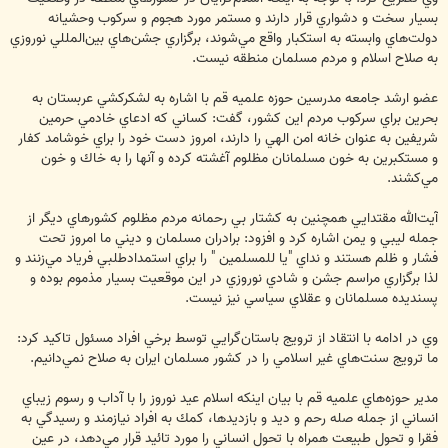
بسيار سخت و دشواري قرار دارند و مستمر مورد هجوم و سركوب وحشيانه
دولت‌هاي وابسته به استكبار واقع مي‌شوند، برگزاري جشن‌هاي بين‌المللي نوروزي
به صلاح اسلام و مردم مسلمان منطقه نيست.
عضو ارشد جامعه مدرسين حوزه علميه قم با اشاره به لشكركشي عربستان به
بحرين براي سركوب مردم اين كشور، گفت: كساني كه ادعاي خادمي حرمين
شريفين به عنوان خانه امن الهي را دارند، امروز دست خود را براي خوشامد كفار
و مستكبرين به خون مسلمانان مظلوم آغشته كرده‌ و آنها را به خاك و خون
مي‌كشند.
آيت‌الله مقتدايي همچنين به كشتار بي رحمانه مردم مظلوم كشورهاي ديگر از
جمله ليبي و يمن اشاره كرد و افزود: برادران مسلمان و ديني‌ ما امروز تحت
فشار و ظلم هستند و نداي "يا للمسلمين " را براي استمدادطلبي فرياد مي‌زنند و
لذا برگزاري مراسم جشن و شادي نوروزي در اين موقعيت بسيار مذموم بوده و
پسنديده مسلمانان و عقلاي سياسي نيز نيست.
وي در ادامه با انتقاد از ترويج باستان‌گرايي توسط برخي افراد مسئول تاكيد كرد:
ما ترويج سنت‌هاي غير اسلامي را در كشور مسلمان ايران به صلاح نمي‌دانيم.
مدير حوزه‌هاي علميه قم با بيان اينكه اسلام عيد نوروز را با آداب و رسوم زيباي
انساني از جمله صله رحم و ديد و بازديدها، كمك به افراد نيازمند و رسيدگي به
فقرا و تحول طبيعت همراه با تحول انساني را مورد تائيد قرار مي‌دهد، در عين