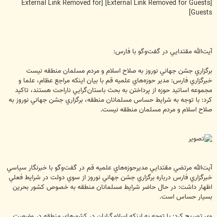
ت
[External Link Removed for
[External Link Removed for Guests]
Guests]
آيت‌الله مقتدايي در گفت‌وگو با فارس:
برگزاري جشن جهاني نوروز به صلاح اسلام و مردم مسلمان منطقه نيست
خبرگزاري فارس: مدير حوزه‌هاي علميه قم با بيان اينكه مراجع عظام، علما و
مجموعه اساتيد حوزه از پرداختن به بحث باستان‌گرايي ناراحت هستند، تاكيد
كرد: با توجه به شرايط حساس مسلمانان منطقه، برگزاري جشن‌ جهاني نوروز به
صلاح اسلام و مردم مسلمان منطقه نيست.
آيت‌الله مرتضي مقتدايي مديرحوزه‌‌هاي علميه قم در گفت‌وگو با خبرنگار سياسي
خبرگزاري فارس درباره برگزاري جشن جهاني نوروز از سوي دولت در شرايط فعلي
اظهار داشت: در حال حاضر شرايط مسلمانان منطقه به خصوص كشور بحرين
بسيار حساس است.
وي تصريح كرد: با توجه به اينكه اسلام‌گرايان در كشورهاي منطقه در وضعيت