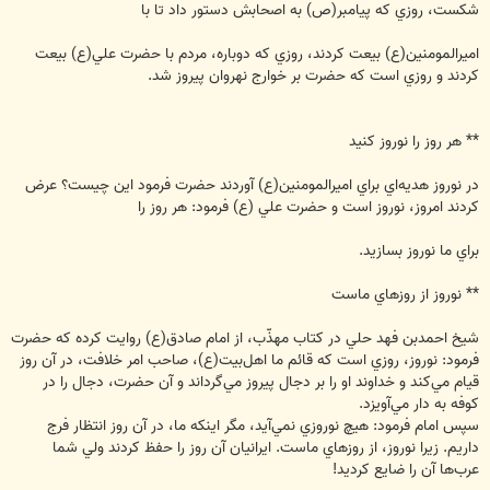
شكست، روزي كه پيامبر‌(ص) به اصحابش دستور داد تا با
اميرالمومنين‌(ع) بيعت كردند، روزي كه دوباره، مردم با حضرت علي‌(ع) بيعت
كردند و روزي است كه حضرت بر خوارج نهروان پيروز شد.
** هر روز را نوروز كنيد
در نوروز هديه‌اي براي اميرالمومنين‌(ع) آوردند حضرت فرمود اين چيست؟ عرض
كردند امروز، نوروز است و حضرت علي (ع) فرمود: هر روز را
براي ما نوروز بسازيد.
** نوروز از روزهاي ماست
شيخ احمدبن فهد حلي در كتاب مهذّب، از امام صادق‌(ع) روايت كرده كه حضرت
فرمود: نوروز، روزي است كه قائم ما اهل‌بيت‌(ع)، صاحب امر خلافت، در آن روز
قيام مي‌كند و خداوند او را بر دجال پيروز مي‌گرداند و آن حضرت، دجال را در
كوفه به دار مي‌آويزد.
سپس امام فرمود: هيچ نوروزي نمي‌آيد، مگر اينكه ما، در آن روز انتظار فرج
داريم. زيرا نوروز، از روزهاي ماست. ايرانيان آن روز را حفظ كردند ولي شما
عرب‌ها آن را ضايع كرديد!