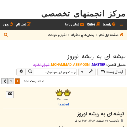
مرکز انجمنهای تخصصی
راهنما
Rules
تماس با ما
ثبت نام
ورود
ج
صفحه اول تالار
بخش‌‌هاي متفرقه
اخبار و حوادث
س
ت
تیشه ای به ریشه نوروز
ج
و
مدیران انجمن:
MASTER
,
MOHAMMAD_ASEMOONI
,
شوراي نظارت
جستجو
جستجوی پیشر
ارسال پست
1
تعداد پست ها:16
2
بعدی
Captain II
ta.abad
تیشه ای به ریشه نوروز
پ
یک‌شنبه ۲۹ اسفند ۱۳۸۹, ۳:۲۰ ب.ظ
س