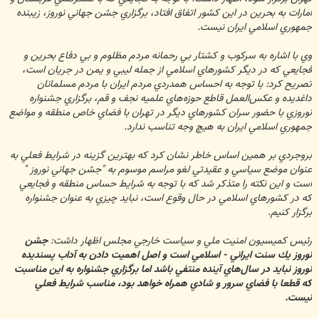
امارات به بحرين در اين كشور اتفاق افتاد، برگزاري جشن جهاني نوروز، زيبنده
جمهوري اسلامي ايران نيست.
وي با اشاره به سركوب و كشتار بي رحمانه مردم مظلوم و بي‌ دفاع بحرين و
فجايعي كه در ديگر كشورهاي اسلامي از جمله ليبي و يمن در جريان است،
تصريح كرد: با توجه به احساس همدردي مردم ايران با مردم مسلمانان
داغديده و عكس‌العمل قاطع حوزه‌هاي علميه نجف و قم، برگزاري جشنواره
نوروزي با حضور سران كشورهاي ديگر در تهران با فضاي خاص منطقه و مواضع
جمهوري اسلامي ايران به هيچ وجه تناسب ندارد.
بروجردي بر همين اساس خاطر نشان كرد كه بهترين گزينه در شرايط فعلي به
عنوان موضع سياسي و عقيدتي لغو مراسم موسوم به "جشن جهاني نوروز "
است و اين نكته را متذكر شد كه با توجه به شرايط حساس منطقه و فجايعي
كه در كشورهاي اسلامي در حال وقوع است، نبايد چيزي به عنوان جشنواره
برگزار كنيم.
رئيس كميسيون امنيت ملي و سياست خارجي مجلس اظهار داشت:
جشن
نوروز يك سنت ايراني - اسلامي است و اصل اهميت دادن به آداب پسنديده
نوروز نبايد در سال‌هاي آينده منتفي باشد اما برگزاري جشنواره به اين مناسبت
كه قطعا با فضاي سرور و شادي همراه خواهد بود، مناسب شرايط فعلي
نيست.