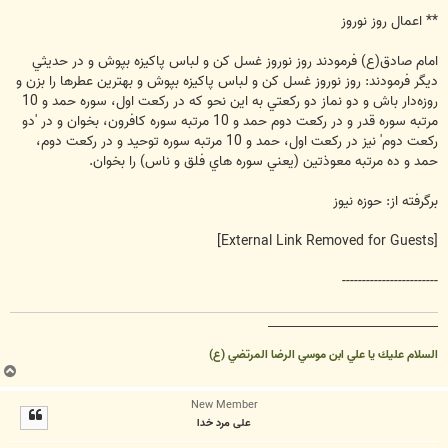
** اعمال روز نوروز
امام صادق‌(ع) فرمودند روز نوروز غسل كن و لباس پاكيزه بپوش و در حديثي
ديگر فرمودند: روز نوروز غسل كن و لباس پاكيزه بپوش و بهترين عطرها را بزن و
روزه‌دار باش و دو نماز دو ركعتي به اين نحو كه در ركعت اول، سوره حمد و 10
مرتبه سوره قدر و در ركعت دوم حمد و 10 مرتبه سوره كافرون، بخوان و در 'دو
ركعت دوم' نيز در ركعت اول، حمد و 10 مرتبه سوره توحيد و در ركعت دوم،
حمد و ده مرتبه معوذتين (يعني سوره هاي فلق و ناس) را بخوان.
برگرفته از: حوزه نيوز
[External Link Removed for Guests]
------------------------
__________________________________
السلام عليك يا علي ابن موسي الرضا المرتضي (ع)
ب
ا
New Member
ل
علی مرد خدا
ا