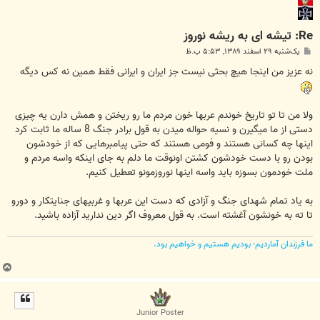
Re: تیشه ای به ریشه نوروز
پ
یک‌شنبه ۲۹ اسفند ۱۳۸۹, ۵:۵۳ ب.ظ
س
ت
نه عزیز من اینجا هیچ بحثی نیست جز ایران و ایرانی فقط همین نه کس دیگه
ولا من تا تو تاریخ خوندم عربها خون مردم ما رو ریختن و همش دارن یه چیزی
دستی از ما میگیرن و نسیه حواله میدن به قول برادر جنگ 8 ساله ما ثابت کرد
اینها چه کسانی هستند و فومی هستند که حتی پیامبرهایی که از خودشون
بودن رو با دست خودشون کشتن اونوقت ما دلم به جای اینکه واسه مردم و
ملت خودمون بسوزه باید واسه اینها نوروزمونو تعطیل کنیم.
به یاد تمام شهدای جنگ و آزادی که دست این عربها و غربیهای جنایتکار و دورو
تا ته به خونشون آغشته است. به قول معروف اگر دین ندارید آزاده باشید.
ما فرزندان آماردیم- بودیم هستیم و خواهیم بود.
ب
ا
ل
ا
Junior Poster