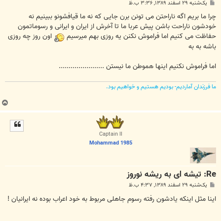
پ
یک‌شنبه ۲۹ اسفند ۱۳۸۹, ۳:۳۶ ب.ظ
س
ت
چرا ما بریم اگه ناراحتن می تونن برن جایی که نه ما قیافشونو ببینیم نه
خودشون ناراحت باشن پیش عربا ما تا آخرش از ایران و ایرانی و رسوماتمون
حفاظت می کنیم اما فراموش نکنن یه روزی بهم میرسیم
اون روز چه روزی
باشه به به
اما فراموش نکنیم اینها هموطن ما نیستن .......................
ما فرزندان آماردیم- بودیم هستیم و خواهیم بود.
ب
ا
ل
ا
Captain II
Mohammad 1985
Re: تیشه ای به ریشه نوروز
پ
یک‌شنبه ۲۹ اسفند ۱۳۸۹, ۴:۳۷ ب.ظ
س
ت
اینا مثل اینکه یادشون رفته رسوم جاهلی مربوط به خود اعراب بوده نه ایرانیان !