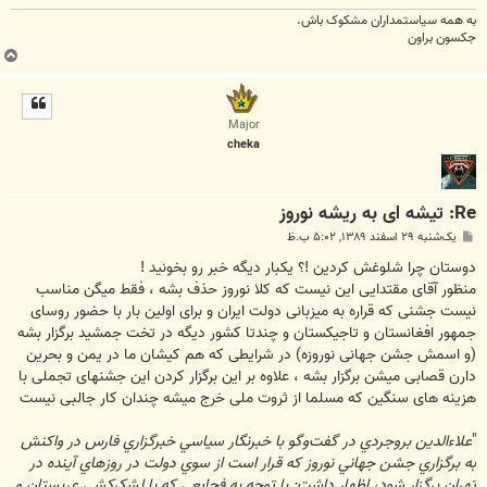
به همه سياستمداران مشکوک باش.
جکسون براون
ب
ا
ل
ا
Major
cheka
Re: تیشه ای به ریشه نوروز
پ
یک‌شنبه ۲۹ اسفند ۱۳۸۹, ۵:۰۲ ب.ظ
س
ت
دوستان چرا شلوغش کردین !؟ یکبار دیگه خبر رو بخونید !
منظور آقای مقتدایی این نیست که کلا نوروز حذف بشه ، فقط میگن مناسب
نیست جشنی که قراره به میزبانی دولت ایران و برای اولین بار با حضور روسای
جمهور افغانستان و تاجیکستان و چندتا کشور دیگه در تخت جمشید برگزار بشه
(و اسمش جشن جهانی نوروزه) در شرایطی که هم کیشان ما در یمن و بحرین
دارن قصابی میشن برگزار بشه ، علاوه بر این برگزار کردن این جشنهای تجملی با
هزینه های سنگین که مسلما از ثروت ملی خرج میشه چندان کار جالبی نیست
"
علاءالدين بروجردي در گفت‌وگو با خبرنگار سياسي خبرگزاري فارس در واكنش
به برگزاري جشن جهاني نوروز كه قرار است از سوي دولت در روزهاي آينده در
تهران برگزار شود، اظهار داشت: با توجه به فجايعي كه با لشكركشي عربستان و