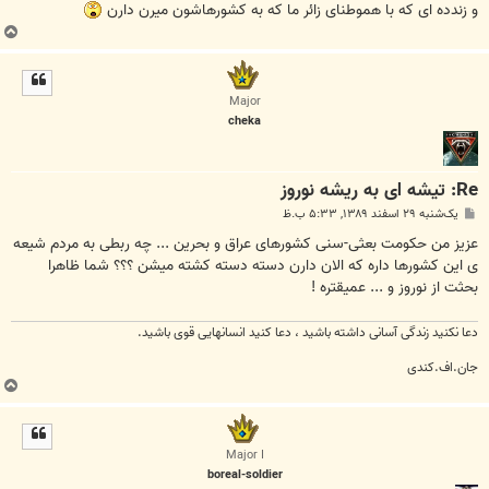
و زندده ای که با هموطنای زائر ما که به کشورهاشون میرن دارن
ب
ا
ل
ا
Major
cheka
Re: تیشه ای به ریشه نوروز
پ
یک‌شنبه ۲۹ اسفند ۱۳۸۹, ۵:۳۳ ب.ظ
س
ت
عزیز من حکومت بعثی-سنی کشورهای عراق و بحرین ... چه ربطی به مردم شیعه
ی این کشورها داره که الان دارن دسته دسته کشته میشن ؟؟؟ شما ظاهرا
بحثت از نوروز و ... عمیقتره !
دعا نکنید زندگی آسانی داشته باشید ، دعا کنید انسانهایی قوی باشید.
جان.اف.کندی
ب
ا
ل
ا
Major I
boreal-soldier