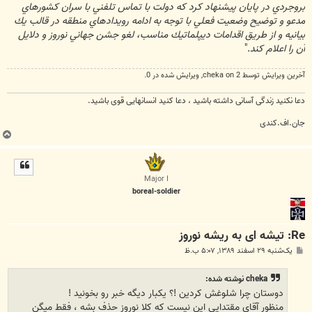
بروجردي در پايان پيشنهاد كرد كه دولت با تماس تلفني با سران كشورهاي
مدعو و توضيح وضعيت فعلي با توجه به ادامه رويدادهاي منطقه در قالب يك
بيانيه و از طريق اقدامات ديپلماتيك مناسب، لغو جشن جهاني نوروز و دلايل
آن را اعلام كند
."
آخرین ويرايش توسط 2 on
cheka
, ويرايش شده در 0.
دعا نکنید زندگی آسانی داشته باشید ، دعا کنید انسانهایی قوی باشید.
جان.اف.کندی
ب
ا
ل
ا
Major I
boreal-soldier
Re: تیشه ای به ریشه نوروز
پ
یک‌شنبه ۲۹ اسفند ۱۳۸۹, ۵:۰۷ ب.ظ
س
ت
cheka نوشته شده:
دوستان چرا شلوغش کردین !؟ یکبار دیگه خبر رو بخونید !
منظور آقای مقتدایی این نیست که کلا نوروز حذف بشه ، فقط میگن