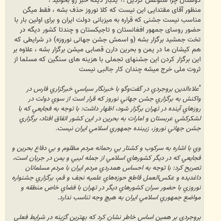
منظور آقای مقتدایی این نیست که کلا نوروز حذف بشه ، فقط میگن
مناسب نیست جشنی که قراره به میزبانی دولت ایران و برای اولین بار با
حضور روسای جمهور افغانستان و تاجیکستان و چندتا کشور دیگه در
تخت جمشید برگزار بشه (و اسمش جشن جهانی نوروزه) در شرایطی که
هم کیشان ما در یمن و بحرین دارن قصابی میشن برگزار بشه ، علاوه بر
این برگزار کردن این جشنهای تجملی با هزینه های سنگین که مسلما از
ثروت ملی خرج میشه چندان کار جالبی نیست
"
علاءالدين بروجردي در گفت‌وگو با خبرنگار سياسي خبرگزاري فارس در
واكنش به برگزاري جشن جهاني نوروز كه قرار است از سوي دولت در
روزهاي آينده در تهران برگزار شود، اظهار داشت: با توجه به فجايعي كه با
لشكركشي عربستان و امارات به بحرين در اين كشور اتفاق افتاد، برگزاري
جشن جهاني نوروز، زيبنده جمهوري اسلامي ايران نيست.
وي با اشاره به سركوب و كشتار بي رحمانه مردم مظلوم و بي‌ دفاع بحرين و
فجايعي كه در ديگر كشورهاي اسلامي از جمله ليبي و يمن در جريان است،
تصريح كرد: با توجه به احساس همدردي مردم ايران با مردم مسلمانان
داغديده و عكس‌العمل قاطع حوزه‌هاي علميه نجف و قم، برگزاري جشنواره
نوروزي با حضور سران كشورهاي ديگر در تهران با فضاي خاص منطقه و
مواضع جمهوري اسلامي ايران به هيچ وجه تناسب ندارد.
بروجردي بر همين اساس خاطر نشان كرد كه بهترين گزينه در شرايط فعلي