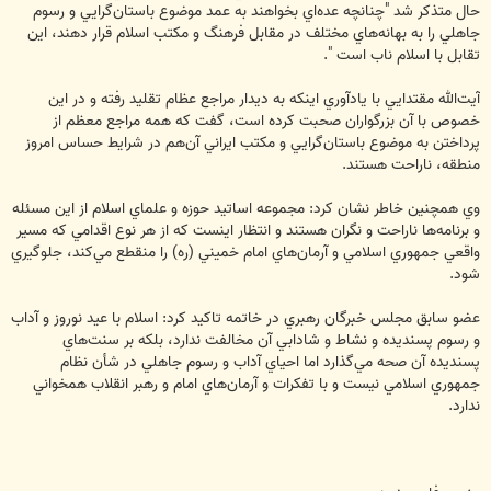
حال متذكر شد "چنانچه عده‌اي بخواهند به عمد موضوع باستان‌گرايي و رسوم
جاهلي را به بهانه‌هاي مختلف در مقابل فرهنگ و مكتب اسلام قرار دهند، اين
تقابل با اسلام ناب است ".
آيت‌الله مقتدايي با يادآوري اينكه به ديدار مراجع عظام تقليد رفته‌ و در اين
خصوص با آن بزرگواران صحبت كرده‌ است، گفت كه همه مراجع معظم از
پرداختن به موضوع باستان‌گرايي و مكتب ايراني آن‌هم در شرايط حساس امروز
منطقه، ناراحت هستند.
وي همچنين خاطر نشان كرد: مجموعه اساتيد حوزه و علماي اسلام از اين مسئله
و برنامه‌ها ناراحت و نگران هستند و انتظار اينست كه از هر نوع اقدامي كه مسير
واقعي جمهوري اسلامي و آرمان‌هاي امام خميني (ره) را منقطع مي‌كند، جلوگيري
شود.
عضو سابق مجلس خبرگان رهبري در خاتمه تاكيد كرد: اسلام با عيد نوروز و آداب
و رسوم پسنديده و نشاط و شادابي آن مخالفت ندارد، بلكه بر سنت‌هاي
پسنديده آن صحه مي‌گذارد اما احياي آداب و رسوم جاهلي در شأن نظام
جمهوري اسلامي نيست و با تفكرات و آرمان‌هاي امام و رهبر انقلاب همخواني
ندارد.