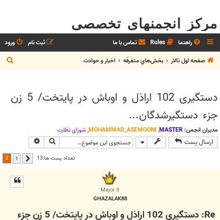
مرکز انجمنهای تخصصی
راهنما
Rules
تماس با ما
ثبت نام
ورود
ج
صفحه اول تالار
بخش‌‌هاي متفرقه
اخبار و حوادث
س
ت
دستگیری 102 اراذل و اوباش در پایتخت/ 5 زن
ج
جزء دستگیرشدگان...
و
مدیران انجمن:
MASTER
,
MOHAMMAD_ASEMOONI
,
شوراي نظارت
جستجو
جستجوی پیش
ارسال پست
2
تعداد پست ها:13
1
قبلی
Major II
GHAZALAK88
Re: دستگیری 102 اراذل و اوباش در پایتخت/ 5 زن جزء