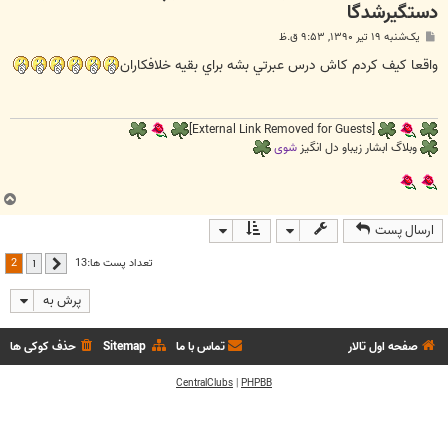
دستگیرشدگا
پ
یک‌شنبه ۱۹ تیر ۱۳۹۰, ۹:۵۳ ق.ظ
س
ت
واقعا كيف كردم كاش درس عبرتي بشه براي بقيه خلافكاران
[External Link Removed for Guests]
وبلاگ ابشار زیباو دل انگیز
شوی
ب
ا
ارسال پست
ل
ا
2
تعداد پست ها:13
1
قبلی
پرش به
صفحه اول تالار
تماس با ما
Sitemap
حذف کوکی ها
CentralClubs
|
PHPBB