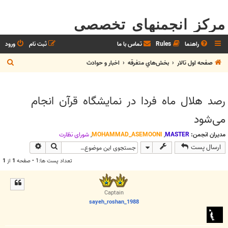
مرکز انجمنهای تخصصی
راهنما
Rules
تماس با ما
ثبت نام
ورود
ج
صفحه اول تالار
بخش‌‌هاي متفرقه
اخبار و حوادث
س
ت
رصد هلال ماه فردا در نمایشگاه قرآن انجام
ج
می‌شود
و
مدیران انجمن:
MASTER
,
MOHAMMAD_ASEMOONI
,
شوراي نظارت
جستجو
جستجوی پیش
ارسال پست
تعداد پست ها:1 • صفحه
1
از
1
Captain
sayeh_roshan_1988