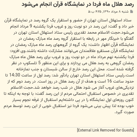
رصد هلال ماه فردا در نمایشگاه قرآن انجام می‌شود
پ
شنبه ۸ مرداد ۱۳۹۰, ۴:۲۵ ب.ظ
س
ت
ستاد استهلال استان تهران از حضور و استقرار یک گروه رصد در نمایشگاه قرآن
خبر داد و گفت: این رصد در دو نوبت روز و غروب فردا یکشنبه 9 مرداد انجام
می‌شود.حجت الاسلام محمد تقدیری رئیس ستاد استهلال استان تهران در
گفتگو با خبرنگار مهر در رابطه با استقرار گروه رصد ماه مبارک رمضان در
نمایشگاه قرآن اظهار داشت: یک گروه از گروههای رصد ماه مبارک رمضان در
نمایشگاه قرآن مستقرو علاقمندان می‌توانند مشارکت داشته باشند.وی افزود:
فردا یکشنبه نهم مرداد ماه در دو نوبت روز و غروب برای رصد هلال ماه مبارک
رمضان گروهی به رصد هلال می پردازند و برای این منظور 5 تلسکوپ در نظر
گرفته شده است. محل این رصد خارج از سالن شبستان و جنب نمازخانه
است.رئیس ستاد استهلال استان تهران یادآور شد: رصد اول از ساعت 14:30 تا
حدود ساعت 16 است و هدف از آن رصد هلال در روز است. در رصد دوم که از
نزدیکی‌های غروب آغاز می شود هلال در شب رصد خواهد شد.حجت الاسلام
تقدیری در خصوص استقبال احتمالی مردم از این رصد گفت: با توجه به اینکه تا
کنون روزهای اول نمایشگاه را در پی داشته‌ایم استقبال از غرفه نجوم بسیار
خوب بوده لذا پیش بینی می‌شود فردا نیز استقبال خوبی از این رصد توسط مردم
صورت گیرد.
[External Link Removed for Guests]