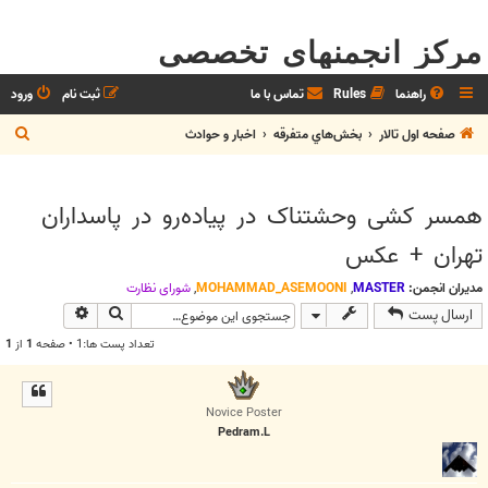
مرکز انجمنهای تخصصی
راهنما
Rules
تماس با ما
ثبت نام
ورود
ج
صفحه اول تالار
بخش‌‌هاي متفرقه
اخبار و حوادث
س
ت
همسر کشی وحشتناک در پیاده‌رو در پاسداران
ج
تهران + عکس
و
مدیران انجمن:
MASTER
,
MOHAMMAD_ASEMOONI
,
شوراي نظارت
جستجو
جستجوی پیش
ارسال پست
تعداد پست ها:1 • صفحه
1
از
1
Novice Poster
Pedram.L