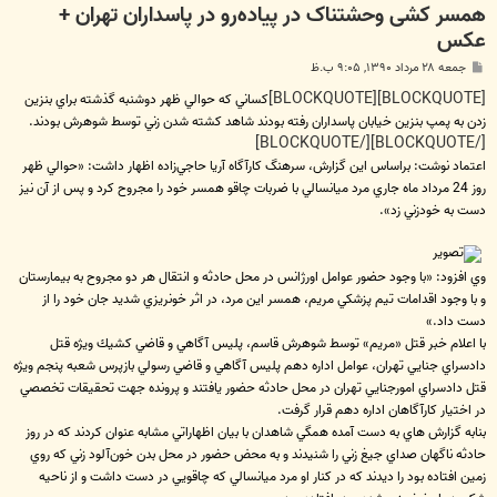
همسر کشی وحشتناک در پیاده‌رو در پاسداران تهران +
عکس
پ
جمعه ۲۸ مرداد ۱۳۹۰, ۹:۰۵ ب.ظ
س
ت
[BLOCKQUOTE][BLOCKQUOTE]
كساني كه حوالي ظهر دوشنبه گذشته براي بنزين
زدن به پمپ بنزين خيابان پاسداران رفته بودند شاهد كشته شدن زني توسط شوهرش بودند.
[/BLOCKQUOTE][/BLOCKQUOTE]
اعتماد نوشت: براساس اين گزارش، سرهنگ كارآگاه آريا حاجي‌زاده اظهار داشت: «حوالي ظهر
روز 24 مرداد ماه جاري مرد ميانسالي با ضربات چاقو همسر خود را مجروح كرد و پس از آن نيز
دست به خودزني زد».
وي افزود: «با وجود حضور عوامل اورژانس در محل حادثه و انتقال هر دو مجروح به بيمارستان
و با وجود اقدامات تيم پزشكي مريم، همسر اين مرد، در اثر خونريزي شديد جان خود را از
دست داد.»
با اعلام خبر قتل «مريم» توسط شوهرش قاسم، پليس آگاهي و قاضي كشيك ويژه قتل
دادسراي جنايي تهران، عوامل اداره دهم پليس آگاهي و قاضي رسولي بازپرس شعبه پنجم ويژه
قتل دادسراي امورجنايي تهران در محل حادثه حضور يافتند و پرونده جهت تحقيقات تخصصي
در اختيار كارآگاهان اداره دهم قرار گرفت.
بنابه گزارش هاي به دست آمده همگي شاهدان با بيان اظهاراتي مشابه عنوان كردند كه در روز
حادثه ناگهان صداي جيغ زني را شنيدند و به محض حضور در محل بدن خون‌آلود زني كه روي
زمين افتاده بود را ديدند كه در كنار او مرد ميانسالي كه چاقويي در دست داشت و از ناحيه