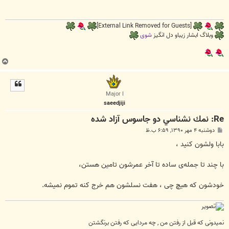
[External Link Removed for Guests]
وبلاگ ابشار زیباو دل انگیز
شوی
ب
ا
ل
ا
Major I
saeedjiji
Re: نمك نشناسي دو جاسوس آزاد شده
پ
دوشنبه ۴ مهر ۱۳۹۰, ۶:۵۹ ب.ظ
س
ت
بابا ولشون کنید ،
با چند تا جمله‌ی ساده تا آخر عمرشون تامین هستن،
خودشون که هیچ چی ، هفت نسلشون هم خرج کنه تموم نمیشه.
نمیدونی که قبل از رفتن من , چه مردایی که رفتن برنگشتن