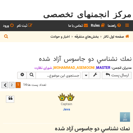
مرکز انجمنهای تخصصی
راهنما
Rules
تماس با ما
ثبت نام
ورود
ج
صفحه اول تالار
بخش‌‌هاي متفرقه
اخبار و حوادث
س
ت
نمك نشناسي دو جاسوس آزاد شده
ج
و
مدیران انجمن:
MASTER
,
MOHAMMAD_ASEMOONI
,
شوراي نظارت
جستجو
جستجوی پیشر
ارسال پست
1
تعداد پست ها:14
2
بعدی
Captain
Java
نمك نشناسي دو جاسوس آزاد شده