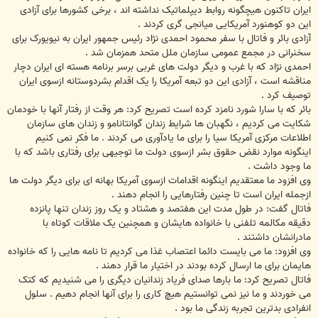
ایران تاکنون هیچگونه روابط دیپلماتیک نداشته اند ، برخی کشورها برای آزادی
این دو کوهنورد آمریکایی میانجی گری کردند .
آزادی بائر و فاتال با سفر محمود احمدی نژاد رئیس جمهور ایران به نیویورک برای
سخنرانی در مجمع عمومی سازمان ملل متحد همزمان شد .
احمدی نژاد که با غرب و دیگر دولت های غربی برسر برنامه هسته ای ایران دچار
مناقشه است ، آزادی این دو تبعه آمریکا را یک اقدام بشردوستانه ازسوی ایران
توصیف کرد .
بائر که با سارا شورد نامزد کرده است تصریح کرد: هر وقت از رفتار آنها با خودمان
شکایت می کردیم ، نگهبان ها شرایط زندان گوانتانامو و زندان های سازمان
اطلاعات مرکزی آمریکا سیا را برای ما یادآوری می کردند . ما فکر نمی کنیم
اینگونه موارد نقض حقوق بشر ازسوی دولت ما توجیهی برای رفتاری باشد که با
ما وجود داشت .
وی افزود ما معتقدیم اینگونه اقدامات ازسوی آمریکا بهانه ای برای دیگر دولت ها
ازجمله ایران است تا چنین رفتارهایی را انجام دهند .
فاتال گفت: در طول مدت این هفتصد و هشتاد و یک روز زندان تنها پانزده
دقیقه مکالمه تلفنی با خانواده هایشان و همچنین یک ملاقات کوتاه با
مادرانشان داشتند .
وی افزود: ما می بایست دائما اعتصاب غذا می کردیم تا نامه هایی را که خانواده
هایمان برای ما ارسال کرده بودند در اختیار ما قرار دهند .
فاتال تصریح کرد: ما بارها صدای فریاد زندانیان دیگری را می شنیدیم که کتک
می خوردند و ما نیز نمی توانستیم هیچ کاری را برای آنها انجام دهیم . سلول
انفرادی بدترین تجربه زندگی ما بود .