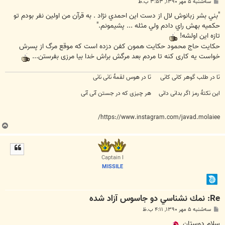
پ
سه‌شنبه ۵ مهر ۱۳۹۰, ۳:۵۳ ب.ظ
س
ت
"بني بشر زبانوش لال از دست اين احمدي نژاد . به قرآن من اولين نفر بودم تو
حكميه بهش راي دادم ولي مثله ... پشيمونم."
تازه این اولشه!
حکایت حاج محمود حکایت همون کفن دزده است که موقع مرگ از پسرش
خواست یه کاری کنه تا مردم بعد مرگش براش خدا بیا مرزی بفرستن...
تا در طلب گوهر کانی کانی تا در هوس لقمهٔ نانی نانی
این نکتهٔ رمز اگر بدانی دانی هر چیزی که در جستن آنی آنی
https://www.instagram.com/javad.molaiee/
ب
ا
ل
ا
Captain I
MISSILE
Re: نمك نشناسي دو جاسوس آزاد شده
پ
سه‌شنبه ۵ مهر ۱۳۹۰, ۴:۱۱ ب.ظ
س
ت
سلام دوستان