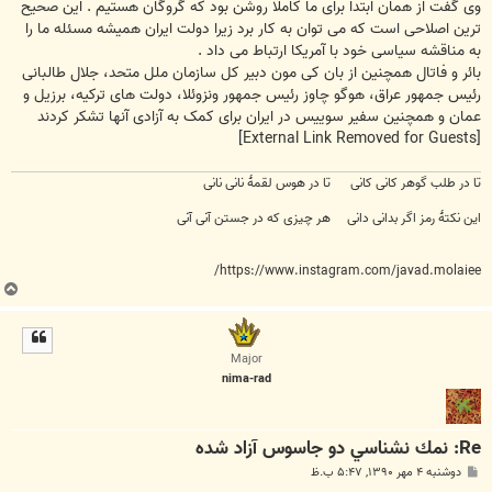
وی گفت از همان ابتدا برای ما کاملا روشن بود که گروگان هستیم . این صحیح
ترین اصلاحی است که می توان به کار برد زیرا دولت ایران همیشه مسئله ما را
به مناقشه سیاسی خود با آمریکا ارتباط می داد .
بائر و فاتال همچنین از بان کی مون دبیر کل سازمان ملل متحد، جلال طالبانی
رئیس جمهور عراق، هوگو چاوز رئیس جمهور ونزوئلا، دولت های ترکیه، برزیل و
عمان و همچنین سفیر سوییس در ایران برای کمک به آزادی آنها تشکر کردند
[External Link Removed for Guests]
تا در طلب گوهر کانی کانی تا در هوس لقمهٔ نانی نانی
این نکتهٔ رمز اگر بدانی دانی هر چیزی که در جستن آنی آنی
https://www.instagram.com/javad.molaiee/
ب
ا
ل
ا
Major
nima-rad
Re: نمك نشناسي دو جاسوس آزاد شده
پ
دوشنبه ۴ مهر ۱۳۹۰, ۵:۴۷ ب.ظ
س