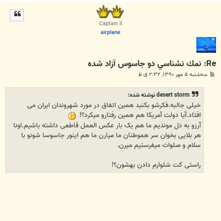
ا
ل
ا
Captain II
airplane
Re: نمك نشناسي دو جاسوس آزاد شده
پ
سه‌شنبه ۵ مهر ۱۳۹۰, ۲:۳۲ ق.ظ
س
ت
desert storm نوشته شده:
خیلی جالبه.فکرشو بکنید همین اتفاق در مورد شهروندان ایران می
افتاد.آیا دولت آمریکا هم همین رفتارو میکرد؟!
آرزو به دل موندیم ما هم یک بار عکس العمل قاطعی داشته باشیم.اونا
هر بلایی بخوان سر هموطنان ما میارن ما هم اینور جاسوسا شونو با
سلام و صلوات میفرستیم میرن.
راستی کت شلوارم دادن بهشون؟!