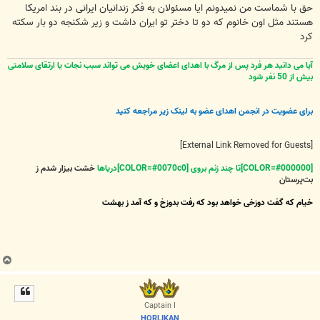
حق با شماست من نمیدونم ایا مسئولان به فکر زندانیان ایرانی در بند امریکا
هستند مثل اون خانوم که دو تا دختر تو ایران داشت و زیر شکنجه دو بار سکته
کرد
آیا می دانید هر فرد پس از مرگ با اهدای اعضای خویش می تواند سبب نجات یا ارتقای سلامتی
بیش از 50 نفر شود
برای عضویت در انجمن اهدای عضو به لینک زیر مراجعه کنید
[External Link Removed for Guests]
[COLOR=#000000]تا چند زنم بروی [COLOR=#0070c0]دریاها
خشت بیزار شدم ز
بت‌پرستان
خیام که گفت دوزخی خواهد بود که رفت بدوزخ و که آمد ز بهشت
ب
ا
ل
ا
Captain I
HORLIKAN