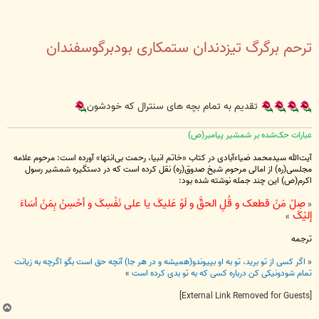
ترحم برگرگ تیزدندان ستمکاری بودبرگوسفندان
تقدیم به تمام بچه های سنترال که خودشون
عبارات حک‌شده بر شمشیر پیامبر(ص)
آیت‌الله سیدمحمد ضیاءآبادی در کتاب «خاتم انبیا، رحمت بی‌انتها» آورده است: مرحوم علامه
مجلسی(ره) از امالی مرحوم شیخ صدوق(ره) نقل کرده است که در دستگیره شمشیر رسول
اکرم(ص) این چند جمله نوشته شده بود:
صِلْ مَنْ قطعک و قُلِ الحقَّ و لَوْ عَلیکَ یا علی نَفْسِکَ و أحْسِنْ بِمَنْ أسَاءَ
«
إلیْکَ
»
ترجمه
«
اگر کسی از تو برید، تو به او بپیوندو(همیشه و در هر جا) آنچه حق است بگو اگرچه به زیانت
تمام شودونیکی کن درباره کسی که به تو بدی کرده است
»
[External Link Removed for Guests]
ب