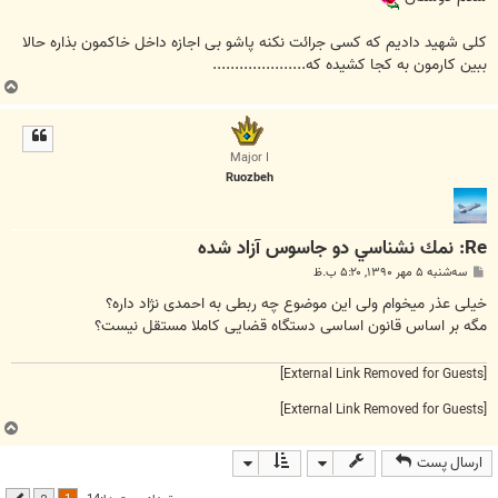
کلی شهید دادیم که کسی جرائت نکنه پاشو بی اجازه داخل خاکمون بذاره حالا
ببین کارمون به کجا کشیده که.....................
ب
ا
ل
ا
Major I
Ruozbeh
Re: نمك نشناسي دو جاسوس آزاد شده
پ
سه‌شنبه ۵ مهر ۱۳۹۰, ۵:۲۰ ب.ظ
س
ت
خیلی عذر میخوام ولی این موضوع چه ربطی به احمدی نژاد داره؟
مگه بر اساس قانون اساسی دستگاه قضایی کاملا مستقل نیست؟
[External Link Removed for Guests]
[External Link Removed for Guests]
ب
ا
ارسال پست
ل
ا