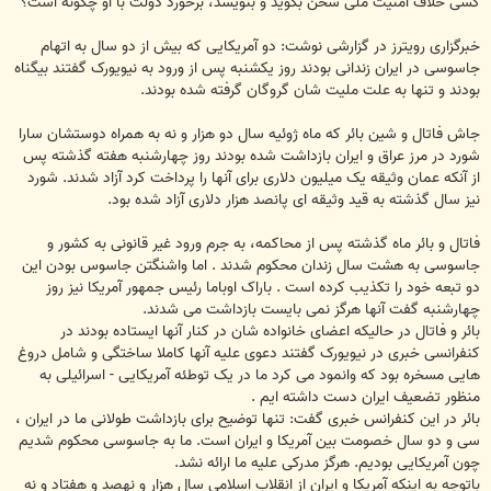
کسی خلاف امنیت ملی سخن بگوید و بنویسد، برخورد دولت با او چگونه است؟
خبرگزاری رویترز در گزارشی نوشت: دو آمریکایی که بیش از دو سال به اتهام
جاسوسی در ایران زندانی بودند روز یکشنبه پس از ورود به نیویورک گفتند بیگناه
بودند و تنها به علت ملیت شان گروگان گرفته شده بودند.
جاش فاتال و شین بائر که ماه ژوئیه سال دو هزار و نه به همراه دوستشان سارا
شورد در مرز عراق و ایران بازداشت شده بودند روز چهارشنبه هفته گذشته پس
از آنکه عمان وثیقه یک میلیون دلاری برای آنها را پرداخت کرد آزاد شدند. شورد
نیز سال گذشته به قید وثیقه ای پانصد هزار دلاری آزاد شده بود.
فاتال و بائر ماه گذشته پس از محاکمه، به جرم ورود غیر قانونی به کشور و
جاسوسی به هشت سال زندان محکوم شدند . اما واشنگتن جاسوس بودن این
دو تبعه خود را تکذیب کرده است . باراک اوباما رئیس جمهور آمریکا نیز روز
چهارشنبه گفت آنها هرگز نمی بایست بازداشت می شدند.
بائر و فاتال در حالیکه اعضای خانواده شان در کنار آنها ایستاده بودند در
کنفرانسی خبری در نیویورک گفتند دعوی علیه آنها کاملا ساختگی و شامل دروغ
هایی مسخره بود که وانمود می کرد ما در یک توطئه آمریکایی - اسرائیلی به
منظور تضعیف ایران دست داشته ایم .
بائر در این کنفرانس خبری گفت: تنها توضیح برای بازداشت طولانی ما در ایران ،
سی و دو سال خصومت بین آمریکا و ایران است. ما به جاسوسی محکوم شدیم
چون آمریکایی بودیم. هرگز مدرکی علیه ما ارائه نشد.
باتوجه به اینکه آمریکا و ایران از انقلاب اسلامی سال هزار و نهصد و هفتاد و نه