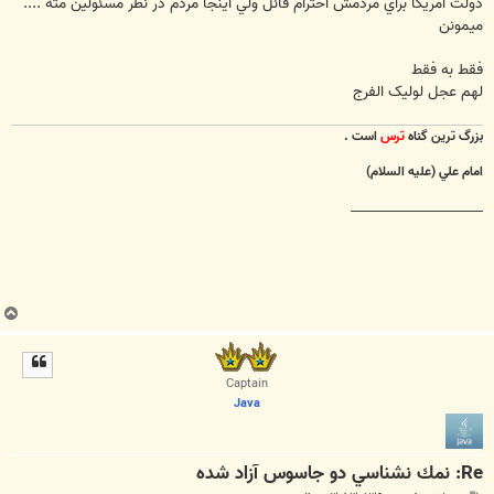
دولت امريكا براي مردمش احترام قائل ولي اينجا مردم در نظر مسئولين مثه ....
ميمونن
فقط به فقط
لهم عجل لولیک الفرج
بزرگ ترين گناه
ترس
است .
امام علي (عليه السلام)
________________________
ب
ا
ل
ا
Captain
Java
Re: نمك نشناسي دو جاسوس آزاد شده