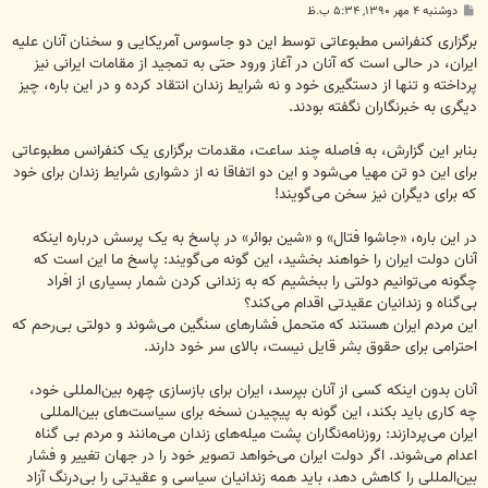
پ
دوشنبه ۴ مهر ۱۳۹۰, ۵:۳۴ ب.ظ
س
ت
برگزاری کنفرانس مطبوعاتی توسط این دو جاسوس آمریکایی و سخنان آنان علیه
ایران، در حالی است که آنان در آغاز ورود حتی به تمجید از مقامات ایرانی نیز
پرداخته و تنها از دستگیری خود و نه شرایط زندان انتقاد کرده و در این باره، چیز
دیگری به خبرنگاران نگفته بودند.
بنابر این گزارش، به فاصله چند ساعت، مقدمات برگزاری یک کنفرانس مطبوعاتی
برای این دو تن مهیا می‌شود و این دو اتفاقا نه از دشواری شرایط زندان برای خود
که برای دیگران نیز سخن می‌گویند!
در این باره، «جاشوا فتال» و «شین بوائر» در پاسخ به یک پرسش درباره اینکه
آنان دولت ایران را خواهند بخشید، این گونه می‌گویند: پاسخ ما این است که‌
چگونه می‌توانیم دولتی را ببخشیم که به زندانی کردن شمار بسیاری از افراد
بی‌گناه و زندانیان عقیدتی اقدام می‌کند؟
این مردم ایران هستند که متحمل فشارهای سنگین می‌شوند و دولتی بی‌رحم که
احترامی برای حقوق بشر قایل نیست، بالای سر خود دارند.
آنان بدون اینکه کسی از آنان بپرسد، ایران برای بازسازی چهره بین‌المللی خود،
چه کاری باید بکند، این گونه به پیچیدن نسخه برای سیاست‌های بین‌المللی
ایران می‌پردازند: روزنامه‌نگاران پشت میله‌های زندان می‌مانند و مردم بی گناه
اعدام می‌شوند. اگر دولت ایران می‌خواهد تصویر خود را در جهان تغییر و فشار
بین‌المللی را کاهش دهد، باید همه زندانیان سیاسی و عقیدتی را بی‌درنگ آزاد