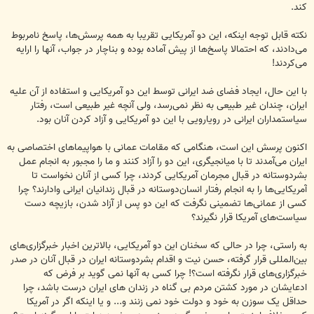
کند.
نکته قابل توجه اینکه، این دو آمریکایی تقریبا به همه پرسش‌ها، پاسخ‌ نامربوط
می‌دادند، که احتمالا پاسخ‌ها از پیش آماده بوده و بناچار در جواب، آنها را ارایه
می‌کردند!
با این حال، ایجاد فضای ضد ایرانی توسط این دو آمریکایی و استفاده از آن علیه
ایران، چندان غیر طبیعی به نظر نمی‌رسد، ولی آنچه غیر طبیعی است، رفتار
سیاستمداران ایرانی در رویارویی با این دو آمریکایی و آزاد کردن آنان بود.
اکنون پرسش این است، هنگامی که مقامات عمانی با هواپیماهای اختصاصی به
ایران می‌آمدند تا با میانجیگری، این دو را آزاد کنند و ما را مجبور به انجام عمل
بشردوستانه در قبال مجرمان آمریکایی کردند، چرا کسی از آنان نخواست تا
آمریکایی‌ها را به انجام رفتار انسان‌دوستانه در قبال زندانیان ایرانی وادارند؟ چرا
کسی از عمانی‌ها تضمینی نگرفت که این دو پس از آزاد شدن، بازیچه دست
سیاست‌های آمریکا قرار نگیرند؟
به راستی، چرا در حالی که سخنان این دو آمریکایی، بالاترین اخبار خبرگزاری‌های
بین‌المللی قرار گرفته، حسن نیت و اقدام بشردوستانه ایران در قبال آنان در صدر
خبرگزاری‌های قرار نگرفته است؟! چرا کسی به آنها نمی گوید بر فرض که
ادعایشان در مورد کشتن مردم بی گناه در زندان های ایران درست باشد، چرا
حداقل یک سوزن به خود و دولت خود نمی زنند و... و یا اینکه اگر در آمریکا