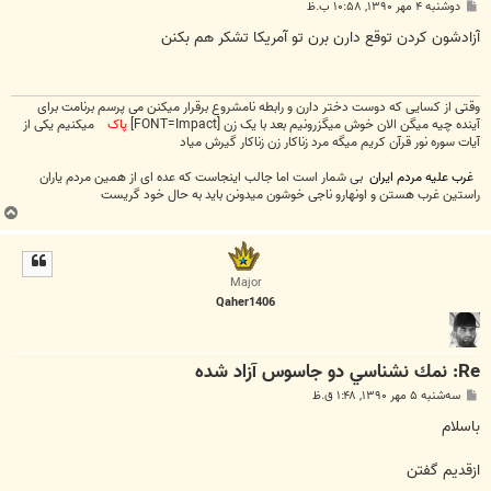
پ
دوشنبه ۴ مهر ۱۳۹۰, ۱۰:۵۸ ب.ظ
س
ت
آزادشون کردن توقع دارن برن تو آمریکا تشکر هم بکنن
وقتی از کسایی که دوست دختر دارن و رابطه نامشروع برقرار میکنن می پرسم برنامت برای
آینده چیه میگن الان خوش میگزرونیم بعد با یک زن [FONT=Impact]
پاک
میکنیم یکی از
آیات سوره نور قرآن کریم میگه مرد زناکار زن زناکار گیرش میاد
غرب علیه مردم ایران
بی شمار است اما جالب اینجاست که عده ای از همین مردم یاران
راستین غرب هستن و اونهارو ناجی خوشون میدونن باید به حال خود گریست
ب
ا
ل
ا
Major
Qaher1406
Re: نمك نشناسي دو جاسوس آزاد شده
پ
سه‌شنبه ۵ مهر ۱۳۹۰, ۱:۴۸ ق.ظ
س
ت
باسلام
ازقدیم گفتن