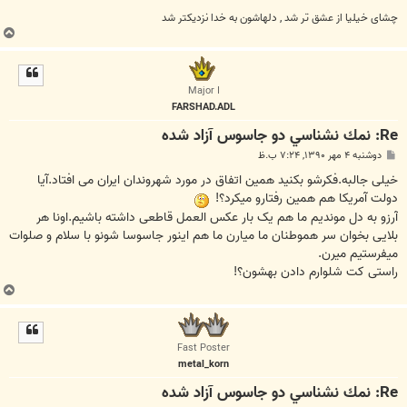
چشای خیلیا از عشق تر شد , دلهاشون به خدا نزدیکتر شد
ب
ا
ل
ا
Major I
FARSHAD.ADL
Re: نمك نشناسي دو جاسوس آزاد شده
پ
دوشنبه ۴ مهر ۱۳۹۰, ۷:۲۴ ب.ظ
س
ت
خیلی جالبه.فکرشو بکنید همین اتفاق در مورد شهروندان ایران می افتاد.آیا
دولت آمریکا هم همین رفتارو میکرد؟!
آرزو به دل موندیم ما هم یک بار عکس العمل قاطعی داشته باشیم.اونا هر
بلایی بخوان سر هموطنان ما میارن ما هم اینور جاسوسا شونو با سلام و صلوات
میفرستیم میرن.
راستی کت شلوارم دادن بهشون؟!
ب
ا
ل
ا
Fast Poster
metal_korn
Re: نمك نشناسي دو جاسوس آزاد شده