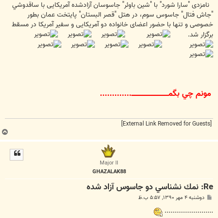
ت
نامزدی "سارا شورد" با "شين باوئر" جاسوسان آزادشده آمریکایی با ساقدوشي
"جاش فتال" جاسوس سوم، در هتل "قصر البستان" پايتخت عمان بطور
خصوصی و تنها با حضور اعضای خانواده دو آمریکایی و سفیر آمریکا در مسقط
برگزار شد.
مونم چي بگمــــــــــــــــــــــــــــــــــــــ.............
[External Link Removed for Guests]
ب
ا
ل
ا
Major II
GHAZALAK88
Re: نمك نشناسي دو جاسوس آزاد شده
پ
دوشنبه ۴ مهر ۱۳۹۰, ۵:۵۷ ب.ظ
س
ت
.........................