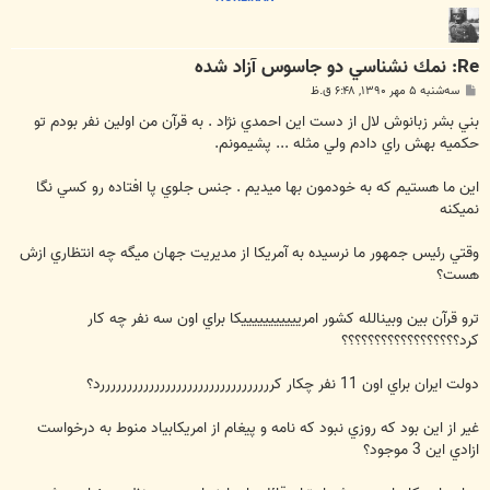
Re: نمك نشناسي دو جاسوس آزاد شده
پ
سه‌شنبه ۵ مهر ۱۳۹۰, ۶:۴۸ ق.ظ
س
ت
بني بشر زبانوش لال از دست اين احمدي نژاد . به قرآن من اولين نفر بودم تو
حكميه بهش راي دادم ولي مثله ... پشيمونم.
اين ما هستيم كه به خودمون بها ميديم . جنس جلوي پا افتاده رو كسي نگا
نميكنه
وقتي رئيس جمهور ما نرسيده به آمريكا از مديريت جهان ميگه چه انتظاري ازش
هست؟
ترو قرآن بين وبينالله كشور امريييييييييييكا براي اون سه نفر چه كار
كرد؟؟؟؟؟؟؟؟؟؟؟؟؟؟؟؟؟؟
دولت ايران براي اون 11 نفر چكار كررررررررررررررررررررررررررررررررد؟
غير از اين بود كه روزي نبود كه نامه و پيغام از امريكابياد منوط به درخواست
ازادي اين 3 موجود؟