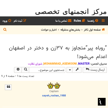
مرکز انجمنهای تخصصی
راهنما
Rules
تماس با ما
ثبت نام
ورود
ج
صفحه اول تالار
بخش‌‌هاي متفرقه
اخبار و حوادث
س
ت
“روباه پیر”متجاوز به ۳۷زن و دختر در اصفهان
ج
اعدام می‌شود!
و
مدیران انجمن:
MASTER
,
MOHAMMAD_ASEMOONI
,
شوراي نظارت
جستجو
جستجوی پیش
ارسال پست
تعداد پست ها:1 • صفحه
1
از
1
Captain
sayeh_roshan_1988