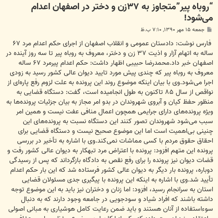
“روباه پیر”متجاوز به ۳۷زن و دختر در اصفهان اعدام
می‌شود!
پ
جمعه ۱۵ مهر ۱۳۹۰, ۷:۱۰ ب.ظ
س
ت
فارس نوشت: دادستان عمومی و انقلاب اصفهان از اجرای حکم اعدام مرد ۶۷
ساله به اتهام آزار و اذیت ۳۷ زن و دختر، معروف به روباه پیر تا سه روز آینده در
اصفهان خبر داد.محمدرضا حبیبی اظهار داشت: حکم اعدام پیرمرد ۶۷ ساله
معروف به روباه پیر که چندی پیش مورد تایید دیوان عالی کشور رسید به زودی
اجرا می‌شود.وی با بیان اینکه موضوع روند این پرونده به علت لزوم رفع پاره‌ای از
نواقص از سال ۸۵ تاکنون به طول انجامیده است، گفت: دستگاه قضایی به
منظور حفظ کیان و آبروی شهروندان در بدو امر مجاز به بیان جزئیات پرونده‌ها به
ویژه پرونده‌های دارای جرایمی همچون اعمال منافی عفت نیست و همین امر
سبب می‌شود شهروندان تصور کنند این دستگاه نسبت به پرونده‌های این
چنینی بی‌اهمیت است اما این موضوع صحیح نیست و دستگاه قضایی برای
احقاق حقوق مردم با کسی مماشات نمی‌کند.
وی با اشاره به تأخیر در بررسی
پرونده این متهم افزود: پرونده با اعتراض مرد تبهکار به دیوان عالی کشور رفت و
قضات دیوان نیز پرونده را برای رفع نقص به دادگاه بازگرداند که پس از رسیدگی
دوباره، پرونده بار دیگر به دیوان عالی کشور فرستاده شد که این بار حکم اعدام
تأیید شد.وی با اشاره به اینکه این پرونده با پیگیری جدی مسئولان قضایی
استان به سرانجام رسید، افزود: اما زنان و دختران نیز باید به این موضوع توجه
داشته باشند که افراد شیاد و سودجویی در جامعه وجود دارند که به دنبال
سوءاستفاده از آنان هستند و باید ضمن رعایت کامل هوشیاری به مبانی اصولی