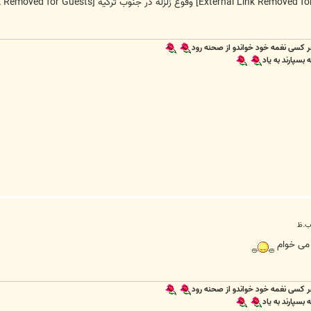
وقوع زلزله در جنوب ترکیه
[External Link Removed for Guests]
 کسی نغمه خود خواندو از صحنه رود
سپارند به یاد
 می خوام
 کسی نغمه خود خواندو از صحنه رود
سپارند به یاد