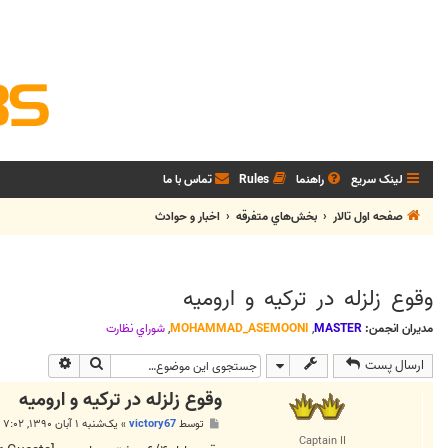
لینک سریع
راهنما
Rules
تماس با ما
صفحه اول تالار
بخش‌‌هاي متفرقه
اخبار و حوادث
وقوع زلزله در ترکیه و ارومیه
مدیران انجمن:
MASTER
,
MOHAMMAD_ASEMOONI
,
شوراي نظارت
جستجو
جستجوی پی
ارسال پست
وقوع زلزله در ترکیه و ارومیه
پ
توسط
victory67
»
یک‌شنبه ۱ آبان ۱۳۹۰, ۷:۰۲ ب.ظ
س
Captain II