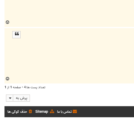
ب
ا
ل
ا
ب
ا
تعداد پست ها:4 • صفحه
1
از
1
ل
ا
پرش به
تماس با ما
Sitemap
حذف کوکی ها