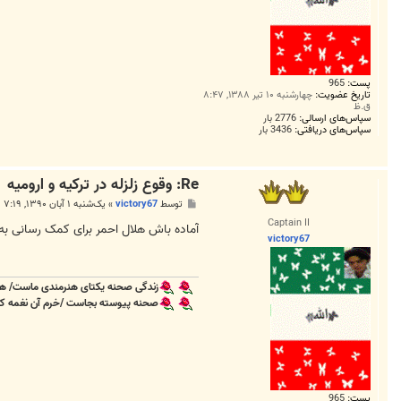
پست:
965
تاریخ عضویت:
چهارشنبه ۱۰ تیر ۱۳۸۸, ۸:۴۷
ق.ظ
سپاس‌های ارسالی:
2776 بار
سپاس‌های دریافتی:
3436 بار
Re: وقوع زلزله در ترکیه و ارومیه
پ
توسط
victory67
»
یک‌شنبه ۱ آبان ۱۳۹۰, ۷:۱۹ ب.ظ
س
Captain II
ت
آماده باش هلال احمر برای کمک رسانی به 
victory67
زندگی صحنه یکتای هنرمندی ماست/ هر
صحنه پیوسته بجاست /خرم آن نغمه که ب
پست:
965