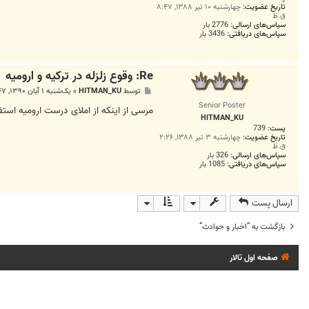
تاریخ عضویت:
چهارشنبه ۱۰ تیر ۱۳۸۸, ۸:۴۷
ق.ظ
سپاس‌های ارسالی:
2776 بار
سپاس‌های دریافتی:
3436 بار
Re: وقوع زلزله در ترکیه و ارومیه
پ
توسط
HITMAN_KU
»
یک‌شنبه ۱ آبان ۱۳۹۰, ۷:۴۷ ب.ظ
س
Senior Poster
ت
مرسی از اینکه از املای درست ارومیه است
HITMAN_KU
پست:
739
تاریخ عضویت:
چهارشنبه ۳ تیر ۱۳۸۸, ۲:۲۶
ق.ظ
سپاس‌های ارسالی:
326 بار
سپاس‌های دریافتی:
1085 بار
ارسال پست
بازگشت به “اخبار و حوادث”
صفحه اول تالار