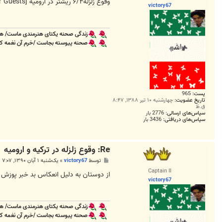
ت
وقوع زلزله۶/۴ ریشتر در ارومیه
[External Link Removed for Guests]
victory67
زندگی صحنه یکتای هنرمندی ماست/ هر
صحنه پیوسته بجاست /خرم آن نغمه که ب
پست:
965
تاریخ عضویت:
چهارشنبه ۱۰ تیر ۱۳۸۸, ۸:۴۷
ق.ظ
سپاس‌های ارسالی:
2776 بار
سپاس‌های دریافتی:
3436 بار
Re: وقوع زلزله در ترکیه و ارومیه
پ
توسط
victory67
»
یک‌شنبه ۱ آبان ۱۳۹۰, ۷:۰۷ ب.ظ
س
Captain II
ت
از دوستان به دلیل انعکاس بد خبر پوزش
victory67
زندگی صحنه یکتای هنرمندی ماست/ هر
صحنه پیوسته بجاست /خرم آن نغمه که ب