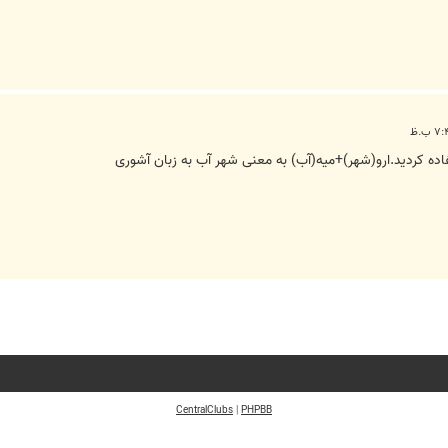
فاده کردید.ارو(شهر)+میه(آب) به معنی شهر آب به زبان آشوری
CentralClubs
|
PHPBB