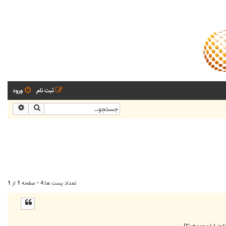
ثبت نام
ورود
جستجو
جستجو
تعداد پست ها:4 • صفحه
1
از
1