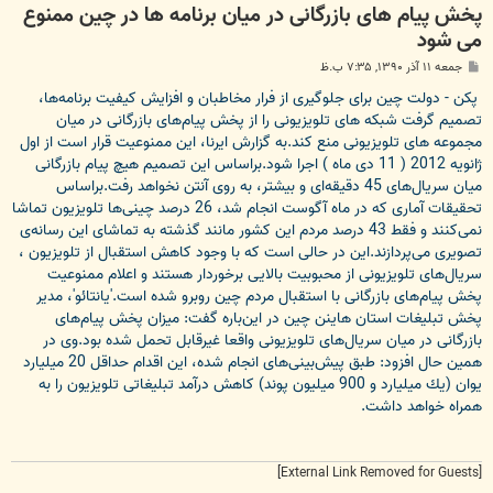
پخش پیام های بازرگانی در میان برنامه ها در چین ممنوع
می شود
پ
جمعه ۱۱ آذر ۱۳۹۰, ۷:۳۵ ب.ظ
س
ت
پكن - دولت چین برای جلوگیری از فرار مخاطبان و افزایش كیفیت برنامه‌ها،‌
تصمیم گرفت شبكه های تلویزیونی را از پخش پیام‌های بازرگانی در میان
مجموعه های تلویزیونی منع كند.به گزارش ایرنا، این ممنوعیت قرار است از اول
ژانویه 2012 ( 11 دی ماه ) اجرا شود.براساس این تصمیم هیچ پیام بازرگانی
میان سریال‌های 45 دقیقه‌ای و بیشتر، به روی آنتن نخواهد رفت.براساس
تحقیقات آماری كه در ماه آگوست انجام شد، ‌26 درصد چینی‌ها تلویزیون تماشا
نمی‌كنند و فقط 43 درصد مردم این كشور مانند گذشته به تماشای این رسانه‌ی
تصویری می‌پردازند.این در حالی است كه با وجود كاهش استقبال از تلویزیون ،
سریال‌های تلویزیونی از محبوبیت بالایی برخوردار هستند و اعلام ممنوعیت
پخش پیام‌های بازرگانی با استقبال مردم چین روبرو شده است.'یانتائو'، مدیر
پخش تبلیغات استان هاینن چین در این‌باره گفت:‌ میزان پخش پیام‌های
بازرگانی در میان سریال‌های تلویزیونی واقعا غیرقابل تحمل شده بود.وی در
همین حال افزود: طبق پیش‌بینی‌های انجام شده،‌ این اقدام حداقل 20 میلیارد
یوان (یك میلیارد و 900 میلیون پوند) كاهش درآمد تبلیغاتی تلویزیون را به
همراه خواهد داشت.
[External Link Removed for Guests]