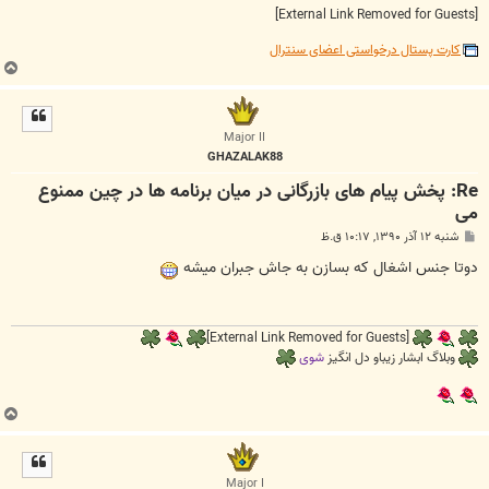
[External Link Removed for Guests]
کارت پستال درخواستی اعضای سنترال
ب
ا
ل
ا
Major II
GHAZALAK88
Re: پخش پیام های بازرگانی در میان برنامه ها در چین ممنوع
می
پ
شنبه ۱۲ آذر ۱۳۹۰, ۱۰:۱۷ ق.ظ
س
ت
دوتا جنس اشغال که بسازن به جاش جبران میشه
[External Link Removed for Guests]
وبلاگ ابشار زیباو دل انگیز
شوی
ب
ا
ل
ا
Major I