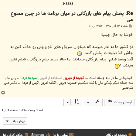
HS368
Re: پخش پیام های بازرگانی در میان برنامه ها در چین ممنوع
می
پ
شنبه ۱۲ آذر ۱۳۹۰, ۲:۵۴ ب.ظ
س
ت
خوشا به حال چینیا!
تو کشور ما به نظر میرسه که میخوان سریال های تلویزیونی رو حذف کنن به
جاش کلا تبلیغات پخش کنند.
قبلا وسط فیلم، پیام بازرگانی میدادند اما حالا وسط پیام بازرگانی، فیلم نشون
میدند.
خوشبختی ما در سه جمله است ...
تجربه از دیروز
,
استفاده از امروز
,
امید به فردا
... ولی ما با
سه جمله دیگر زندگی مان را تباه میکنیم
حسرت دیروز , اتلاف امروز , ترس از فردا
... دکتر علی
شریعتی
ب
ا
ارسال پست
ل
ا
تعداد پست ها:3 • صفحه
1
از
1
پرش به
صفحه اول تالار
تماس با ما
Sitemap
حذف کوکی ها