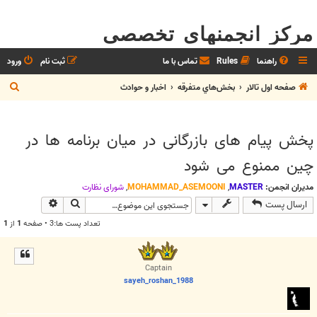
مرکز انجمنهای تخصصی
راهنما
Rules
تماس با ما
ثبت نام
ورود
ج
صفحه اول تالار
بخش‌‌هاي متفرقه
اخبار و حوادث
س
ت
پخش پیام های بازرگانی در میان برنامه ها در
ج
چین ممنوع می شود
و
مدیران انجمن:
MASTER
,
MOHAMMAD_ASEMOONI
,
شوراي نظارت
جستجو
جستجوی پیش
ارسال پست
تعداد پست ها:3 • صفحه
1
از
1
Captain
sayeh_roshan_1988