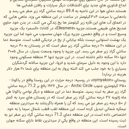
ابداع فناوري هاي جديد براي اکتشافات ديگر سيارات و يافتن فضايي ها
هستند.دماي هوا در اين ناحيه به 89.4 درجه سانتي گراد زير صفر مي رسد و
بادهايي با سرعت ۳۰۴کيلومتر در ساعت در اين منطقه مي وزد. ماهي هايي که
در اعماق آب هاي اين قاره زير کيلومتر ها يخ زندگي مي کنند، در بدن خود حاوي
ضديخ هاي طبيعي هستند.جزيره «Ellesmere» در کانادا: «السمر» يک جزيره
وسيع است و در واقع دهمين جزيره بزرگ جهان محسوب مي شود اما اين جزيره
يک بهشت استوايي نيست بلکه بياباني از يخ در نزديکي قطب است. متوسط دما
در اين منطقه ۲۰ درجه سانتي گراد زير صفر است که در زمستان به ۴۰ درجه
سانتي گراد زير صفر مي رسد. اين جزيره با وجود وسعت بسيار، در سال ۲۰۰۵
تنها ۱۷۰ سکنه دائم داشته است. در اين جزيره تنها ۳ منطقه مسکوني وجود
دارد با اين وجود به دليل سرماي شديد و انزوا، اين جزيره سالانه گردشگران
بسياري را به خود جلب مي کند البته پرواز به اين منطقه براي شما ۲۰ هزار دلار
هزينه در بردارد!
روستاي «oymyakon» در روسيه: درجه حرارت در اين روستا واقع در ياکوتا -
۳۵۰ کيلومتري جنوب Arctic Circle - در سال ۱۹۲۶ بالغ بر 71.2 درجه سانتي
گراد زير صفر به ثبت رسيد. متوسط دما در اين منطقه و ديگر نواحي ياکوتا طي
ماه ژانويه ۴۷ درجه سانتي گراد زير صفر است که در زمستان هاي سرد به کمتر
از ۵۰ درجه زير صفر نيز مي رسد که آن را همراه باگرينلند به سردترين منطقه
نيمکره شمالي تبديل کرده است. اين منطقه لقب قطب شمال سرما را به خود
اختصاص داده است.در اين منطقه دماي 71.2 درجه سانتي گراد زير صفر نيز به
ثبت رسيده است. اين منطقه در واقع يکي از سردترين نقاط داراي سکنه جهان
است.