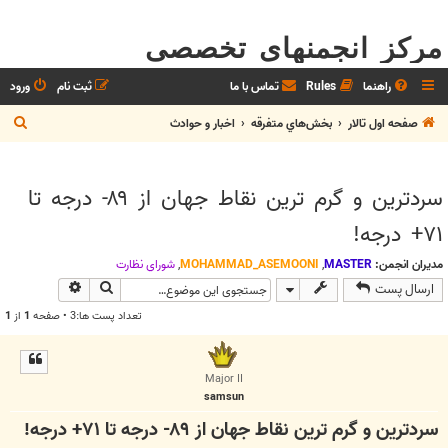
مرکز انجمنهای تخصصی
راهنما
Rules
تماس با ما
ثبت نام
ورود
ج
صفحه اول تالار
بخش‌‌هاي متفرقه
اخبار و حوادث
س
ت
سردترين و گرم ترين نقاط جهان از ۸۹- درجه تا
ج
۷۱+ درجه!
و
مدیران انجمن:
MASTER
,
MOHAMMAD_ASEMOONI
,
شوراي نظارت
جستجو
جستجوی پیش
ارسال پست
تعداد پست ها:3 • صفحه
1
از
1
Major II
samsun
سردترين و گرم ترين نقاط جهان از ۸۹- درجه تا ۷۱+ درجه!