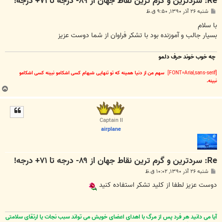
Re: سردترين و گرم ترين نقاط جهان از ۸۹- درجه تا ۷۱+ درجه!
پ
شنبه ۲۶ آذر ۱۳۹۰, ۹:۵۰ ق.ظ
س
ت
با سلام
بسیار جالب و آموزنده بود با تشکر فراوان از شما دوست عزیز
چه خوب خوند حرف دلمو
[FONT=Arial,sans-serif]
سهم من از دنیا همینه که تو تنهایی شبهام کسی اشکامو نبینه کسی اشکامو
نبینه.
ب
ا
ل
ا
Captain II
airplane
Re: سردترين و گرم ترين نقاط جهان از ۸۹- درجه تا ۷۱+ درجه!
پ
شنبه ۲۶ آذر ۱۳۹۰, ۱۰:۰۲ ق.ظ
س
ت
دوست عزیز لطفا از کلید تشکر استفاده کنید
آیا می دانید هر فرد پس از مرگ با اهدای اعضای خویش می تواند سبب نجات یا ارتقای سلامتی