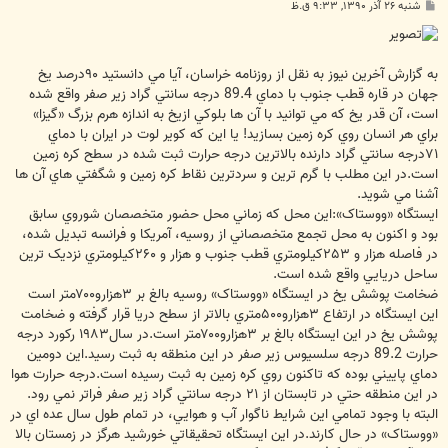
پ
شنبه ۲۶ آذر ۱۳۹۰, ۹:۳۳ ق.ظ
س
ت
به گزارش آخرین نیوز به نقل از روزنامه خراسان، آيا مي دانستيد ۹۰درصد يخ
جهان در قاره قطب جنوب با دماي 89.4 درجه سانتي گراد زير صفر واقع شده
است، آن قدر يخ که مي توانيد با آن ها بلوکي ازيخ به اندازه هرم بزرگ «گيزا»
براي هر انسان روي کره زمين بسازيد! يا اين که کوير لوت در ايران با دماي
۷۱درجه سانتي گراد دارنده بالاترين درجه حرارت ثبت شده در سطح کره زمين
است.در اين مطلب با گرم ترين و سردترين نقاط کره زمين و شگفتي هاي آن ها
آشنا مي شويد.
ايستگاه «ووستاک»:اين محل که زماني محل حضور متخصصان شوروي سابق
بود و اکنون به محل تجمع متخصصاني از روسيه، آمريکا و فرانسه تبديل شده،
در فاصله هزار و ۲۵۳کيلومتري قطب جنوب و هزار و ۲۶۰کيلومتري نزديک ترين
ساحل دريايي واقع شده است.
ضخامت پوشش يخ در ايستگاه «ووستاک» روسيه بالغ بر ۳هزارو۷۰۰متر است
اين ايستگاه در ارتفاع ۳هزارو۵۰۰متري بالاتر از سطح دريا قرار گرفته و ضخامت
پوشش يخ در اين ايستگاه بالغ بر ۳هزارو۷۰۰متر است.در سال۱۹۸۳ رکورد درجه
حرارت 89.2 درجه سلسيوس زير صفر در اين منطقه به ثبت رسيد.اين دومين
دماي پاييني بوده که تاکنون روي کره زمين به ثبت رسيده است.درجه حرارت هوا
در اين منطقه حتي در تابستان از ۲۱ درجه سانتي گراد زير صفر فراتر نمي رود.
البته با وجود تمامي اين شرايط ناگوار آب و هوايي، در تمام طول سال عده اي در
«ووستاک» در حال کارند.در اين ايستگاه تحقيقاتي خورشيد هرگز در زمستان بالا