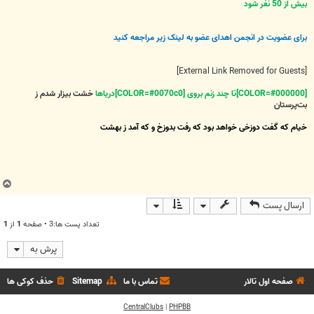
بیش از 50 نفر شود
برای عضویت در انجمن اهدای عضو به لینک زیر مراجعه کنید
[External Link Removed for Guests]
[COLOR=#000000]تا چند زنم بروی [COLOR=#0070c0]دریاها
خشت بیزار شدم ز
بت‌پرستان
خیام که گفت دوزخی خواهد بود که رفت بدوزخ و که آمد ز بهشت
ب
ا
ارسال پست
ل
ا
تعداد پست ها:3 • صفحه
1
از
1
پرش به
صفحه اول تالار
تماس با ما
Sitemap
حذف کوکی ها
CentralClubs
|
PHPBB