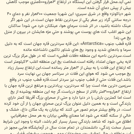
نمي آيد.محل قرار گرفتن اين ايستگاه در ارتفاع ۳هزارو۵۰۰متري موجب کاهش
بيش از پيش دماي آن شده است.
شهر «ياکوتز» واقع در شرق سيبري: اين شهربا جمعيت ۲۰۰هزار نفر و دماي ۴۰
درجه سانتي گراد زير صفر يکي از سردترين نقاط جهان است.در اين شهر اگر
عينک داشته باشيد، در اثر شدت سرماي هوا، عينکتان خرد مي شود! ساکنان
اين شهر اغلب کت هاي پوست مي پوشند و حتي مژه هايشان در بيرون از منزل
يخ مي زند!
قاره قطب جنوب «Antarctica» :اين قاره سردترين قاره جهان است که به دليل
سرما و بادهاي شديد و وجود يخ هاي شناور تاکنون ناشناخته مانده
است.سردترين ناحيه اين منطقه «فلات قطبي» است که در طول مرکز بزرگ ترين
لايه يخي جهان امتداد يافته است.ضخامت يخ اين منطقه اغلب ۳کيلومتر است
که ارتفاع اين فلات را به بيش از ۳هزار متر رسانده است.اين ارتفاع بسيار زياد
يخ موجب مي شود که هواي اين فلات در سرتاسر جهان بي نهايت سرد
باشد.اين فلات حتي از قطب جنوب نيز سردتر است.قاره قطب جنوب در واقع
سرزمين «ترين ها» است چرا که سردترين، پربادترين و مرتفع ترين قاره جهان با
ارتفاع ۲هزارو۳۰۰متر بالاتر از سطح درياست.گر چه اين منطقه پوشيده از يخ
است اما کمترين بارش را در دنيا دارد و حتي از صحراي بزرگ آفريقا کمتر داراي
بارندگي است و به همين دليل عنوان بزرگ ترين صحراي جهان را از آن خود کرده
است، در واقع بيشتر مردم تصور مي کنند که بيابان به يک مکان داغ، خشک و
خالي از سکنه گفته مي شود اما معناي واقعي بيابان به هر محل جغرافيايي
اطلاق مي شود که شاهد بارندگي بسيار بسيار کم باشد، البته با وجود اين شرايط
بسيار سخت زندگي، دانشمندان در تمام مدت سال در آزمايشگاه هايي مجهز در
اين منطقه در حال تحقيق روي موضوعات مهمي همچون سفرهاي فضايي و