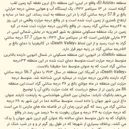
منطقه «El Azizia» واقع در ليبي: اين منطقه داغ ترين نقطه کره زمين لقب
گرفته است. در ۱۳ سپتامبر ۱۹۲۲، يک ايستگاه آب و هوايي محلي درجه حرارتي
بالغ بر 57.8 درجه سانتي گراد را در اين منطقه به ثبت رساند. اين دما در سايه و
ارتفاع ۵متري از زمين ثبت شده است و در واقع درجه حرارت واقعي در اين روز
به ۶۶درجه سانتي گراد رسيد. در واقع بالاترين درجه حرارت ثبت شده در کره
زمين در يک منطقه مسکوني متعلق به شهر العزيزيه در بخش شمالي ليبي در
۳۴ مايلي طرابلس است که در سپتامبر سال ۱۹۲۲، به ميزان 57.7 درجه سانتي
گراد به ثبت رسيد و از اين لحاظ «Death Valley» در کاليفرنيا با دماي بالغ بر
۵۶درجه سانتي گراد در رتبه دوم قرار دارد.
منطقه «Dallol» در اتيوپي: اين منطقه مسکوني در شمال اتيوپي دارنده بالاترين
متوسط درجه حرارت است.متوسط دماي ثبت شده در اين منطقه ۳۴درجه
سانتي گراد است که به عنوان متوسط دما حقيقتا بالاست.
«Death Valley» در آمريکا: اين منطقه در سال ۱۹۱۳ با دماي 56.7 درجه سانتي
گراد دارنده بالاترين درجه حرارت در نيمکره غربي شناخته شد. متوسط درجه
حرارت اين منطقه در ماه جولاي بالغ بر ۴۶ درجه سانتي گراد است.اين منطقه
86 متر پايين تر از سطح درياست که علت حرارت بالاي آن را توضيح
مي‌دهد.بانکوک تايلند: سازمان بين المللي هواشناسي به پايتخت تايلند عنوان
داغ ترين شهر جهان را داده است. متوسط سالانه دما در اين شهر به ۲۸ درجه
سانتي گراد مي رسد که گرم ترين زمان آن در فاصله ماه هاي مارس تا مي است
که درجه حرارت به ۳۴ درجه و ميزان رطوبت به ۹۰ درصد مي رسد.در واقع
بانکوک که به دليل متوسط دماي سالانه بالا عنوان گرم ترين شهر جهان را يدک
مي کشد، برخلاف بسياري از شهرها که در طول روز گرم تر و و در شب خنک تر