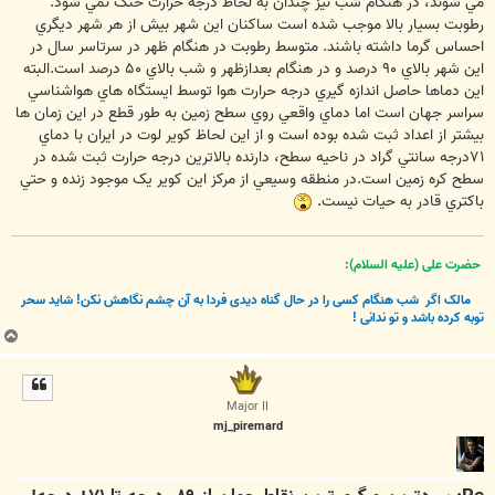
مي شوند، در هنگام شب نيز چندان به لحاظ درجه حرارت خنک نمي شود.
رطوبت بسيار بالا موجب شده است ساکنان اين شهر بيش از هر شهر ديگري
احساس گرما داشته باشند. متوسط رطوبت در هنگام ظهر در سرتاسر سال در
اين شهر بالاي ۹۰ درصد و در هنگام بعدازظهر و شب بالاي ۵۰ درصد است.البته
اين دماها حاصل اندازه گيري درجه حرارت هوا توسط ايستگاه هاي هواشناسي
سراسر جهان است اما دماي واقعي روي سطح زمين به طور قطع در اين زمان ها
بيشتر از اعداد ثبت شده بوده است و از اين لحاظ کوير لوت در ايران با دماي
۷۱درجه سانتي گراد در ناحيه سطح، دارنده بالاترين درجه حرارت ثبت شده در
سطح کره زمين است.در منطقه وسيعي از مرکز اين کوير يک موجود زنده و حتي
باکتري قادر به حيات نيست.
حضرت علی (علیه السلام):
مالک اگر
شب هنگام کسی را در حال گناه دیدی فردا به آن چشم نگاهش نکن! شاید سحر
توبه کرده باشد و تو ندانی !
ب
ا
ل
ا
Major II
mj_piremard