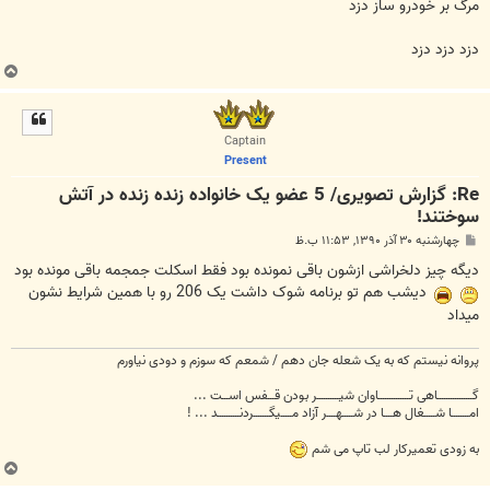
ت
مرگ بر خودرو ساز دزد
دزد دزد دزد
ب
ا
ل
ا
Captain
Present
Re: گزارش تصویری/ 5 عضو یک خانواده زنده زنده در آتش
سوختند!
پ
چهارشنبه ۳۰ آذر ۱۳۹۰, ۱۱:۵۳ ب.ظ
س
ت
دیگه چیز دلخراشی ازشون باقی نمونده بود فقط اسکلت جمجمه باقی مونده بود
دیشب هم تو برنامه شوک داشت یک 206 رو با همین شرایط نشون
میداد
پروانه نیستم که به یک شعله جان دهم / شمعم که سوزم و دودی نیاورم
گــــــــــــــــاهی تــــــــــــــاوان شیــــــــــر بودن قـــفس اســـت ...
امــــــــا شـــــغال هــــا در شـــــهــــر آزاد مـــــیگـــــــردنــــــــــد ... !
به زودی تعمیرکار لب تاپ می شم
ب
ا