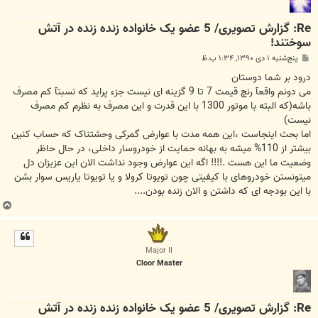
Re: گزارش تصویری/ 5 عضو یک خانواده زنده زنده در آتش
سوختند!
پ
پنج‌شنبه ۱ دی ۱۳۹۰, ۱:۳۴ ب.ظ
س
ت
درود بر شما دوستان
می دونم واقعآ رنچ قیمت 7 تا 9 گزینه ای نیست جزء پراید که نسبتآ کم مصرف
باشه(که البته با موتور 1300 با این قدرت و این مصرف به نظرم کم مصرف
نیست)
اما بحث اینجاست ،این همه مدت با عوارض گمرکی وحشتناک که حساب کنین
بیشتر از 110% میشه به بهانه حمایت از خودروسار داخلی، در حال حاظر
وضعیت ما این هست .!!!! اگه این عوارض وجود نداشت الان این عزیزان دل
میتونستن خودروهای با کیفیتی چون تویوتا کرولا و یا تویوتا یاریس سوار بشن
با این بودجه ای که داشتن و الان زنده بودن....
ب
ا
ل
ا
Major II
Cloor Master
Re: گزارش تصویری/ 5 عضو یک خانواده زنده زنده در آتش