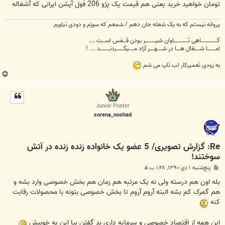
تومان خواهید خرید یعنی هم قیمت یک پژو 206 فول آپشن ایرانی که آشغاله
پروانه نیستم که به یک شعله جان دهم / شمعم که سوزم و دودی نیاورم
گــــــــــــــــاهی تــــــــــــــاوان شیــــــــــر بودن قـــفس اســـت ...
امــــــــا شـــــغال هــــا در شـــــهــــر آزاد مـــــیگـــــــردنــــــــــد ... !
به زودی تعمیرکار لب تاپ می شم
ب
ا
ل
ا
Junior Poster
sorena_noshad
Re: گزارش تصویری/ 5 عضو یک خانواده زنده زنده در آتش
سوختند!
پ
پنج‌شنبه ۱ دی ۱۳۹۰, ۱:۲۸ ب.ظ
س
ت
بله اون هم درسته ولی نه یک مرتبه هم زمان هم بخش خصوصی وارد بشه و
هم گمرک کم بشه البته آروم آروم تا بخش خصوصی بتونه با محصولات رقابت
کنه
این همه از اقتصاد خصوصی و سرمایه داری بد گفتن بیا این یه خوبیش