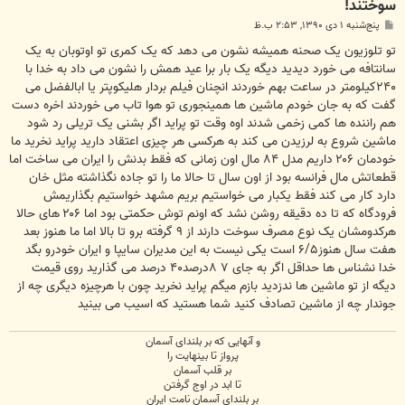
سوختند!
پ
پنج‌شنبه ۱ دی ۱۳۹۰, ۲:۵۳ ب.ظ
س
ت
تو تلوزیون یک صحنه همیشه نشون می دهد که یک کمری تو اوتوبان به یک
سانتافه می خورد دیدید دیگه یک بار برا عید همش را نشون می داد به خدا با
۲۴۰کیلومتر در ساعت بهم خوردند انچنان فیلم بردار هلیکوپتر یا ابالفضل می
گفت که به جان خودم ماشین ها همینجوری تو هوا تاب می خوردند اخره دست
هم راننده ها کمی زخمی شدند اوه وقت تو پراید اگر بشنی یک تریلی رد شود
ماشین شروع به لرزیدن می کند به هرکسی هر چیزی اعتقاد دارید پراید نخرید ما
خودمان ۲۰۶ داریم مدل ۸۴ مال اون زمانی که فقط بدنش را ایران می ساخت اما
قطعاتش مال فرانسه بود از اون سال تا حالا ما را تو جاده نگذاشته مثل خان
دارد کار می کند فقط یکبار می خواستیم بریم مشهد خواستیم بگذاریمش
فرودگاه که تا ده دقیقه روشن نشد که اونم توش حکمتی بود اما ۲۰۶ های حالا
هرکدومشان یک نوع مصرف سوخت دارند از ۹ گرفته برو تا بالا اما ما هنوز بعد
هفت سال هنوز۶/۵ است یکی نیست به این مدیران سایپا و ایران خودرو بگد
خدا نشناس ها حداقل اگر به جای ۷ ۸درصد۴۰ درصد می گذارید روی قیمت
دیگه از تو ماشین ها ندزدید بازم میگم پراید نخرید چون با هرچیزه دیگری چه از
جوندار چه از ماشین تصادف کنید شما هستید که اسیب می بینید
و آنهایی که بر بلندای آسمان
پرواز تا بینهایت را
بر قلب آسمان
تا ابد در اوج گرفتن
بر بلندای آسمان نامت ایران