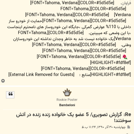
فراوان.
[COLOR=#5d5d5e][FONT=Tahoma, Verdana]
[COLOR=#5d5d5e][FONT=Tahoma,
[COLOR=#5d5d5e][FONT=Tahoma, Verdana]
Verdana]
[COLOR=#5d5d5e][FONT=Tahoma, Verdana]حمایت از خودرو ساز
داخلی با 110% عوارض گمرکی ،جایگاه این خودروساز های نامحترم اینجاست
،با این وضعی که میبینین.
[COLOR=#5d5d5e][FONT=Tahoma,
Verdana]یک خانواده نیست شد به خاطر وجدان نداشته این خودروسازان
وطنی.
[COLOR=#5d5d5e][FONT=Tahoma, Verdana]
[COLOR=#5d5d5e][FONT=Tahoma, Verdana]
[COLOR=#5d5d5e][FONT=Tahoma, Verdana]
[HIGHLIGHT=#fdf8ef]
[COLOR=#5d5d5e][FONT=Tahoma, Verdana]
[HIGHLIGHT=#fdf8ef]منابع :
[External Link Removed for Guests]
ب
ا
ل
ا
Rookie Poster
Bambeloni
Re: گزارش تصویری/ 5 عضو یک خانواده زنده زنده در آتش
سوختند!
پ
چهارشنبه ۳۰ آذر ۱۳۹۰, ۱۱:۲۴ ب.ظ
س