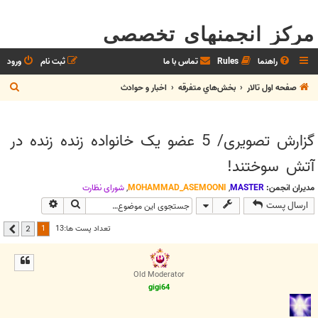
مرکز انجمنهای تخصصی
راهنما
Rules
تماس با ما
ثبت نام
ورود
ج
صفحه اول تالار
بخش‌‌هاي متفرقه
اخبار و حوادث
س
ت
گزارش تصویری/ 5 عضو یک خانواده زنده زنده در
ج
آتش سوختند!
و
مدیران انجمن:
MASTER
,
MOHAMMAD_ASEMOONI
,
شوراي نظارت
جستجو
جستجوی پیشر
ارسال پست
1
تعداد پست ها:13
2
بعدی
Old Moderator
gigi64