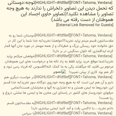
توجه:دوستانی
[FONT=Tahoma, Verdana][HIGHLIGHT=#fdf8ef]
که تحمل دیدن این تصاویر دلخراش را ندارند به هیچ وجه
تصاویر را مشاهده نکنید!(تصاویر حاوی اجساد این
هموطنان از دست رفته می باشد)
[External Link Removed for Guests]
[FONT=Tahoma, Verdana][HIGHLIGHT=#fdf8ef]دوستان شما رو به
مقدساتتون قسم میدم پراید نخرید!!!خواهشا نخرید!به خدا شما با این کار در
حق خانواده خود ریسکی بزرگ و خطرناک و از همه مهمتر در مورد جان آنها قمار
کرده اید!قماری که تاوان سنگینی در بر دارد!
[FONT=Tahoma, Verdana][HIGHLIGHT=#fdf8ef]خواهش میکنم پراید
نخرید!شما موقع خرید پراید فقط به یاد ناله ها و درخواست های این هموطنان
مرحوم بی افتید که میگفتند یکی به ما کمک کنه!!افسوس که فریاد رسی نبود و
اگر هم بود کاری از پیش نمیبرد!
[FONT=Tahoma, Verdana][HIGHLIGHT=#fdf8ef]در خواست دیگری هم
دارم و آن هم این است که به هیچ وجه خودروی دوگانه سوز نخرید!به خدا قسم
این خودروها نه ایمن هستن و نه اعتباری به آنها و مخزنشان هست!تمامی
حرفهای خودروساز های کشور در راستای این مخزن ها و ایمنی ها مشتی دروغ و
ریا هست!
[FONT=Tahoma, Verdana][HIGHLIGHT=#fdf8ef]به مقدساتتون قسم
دادم نخرید....با تاکسی رفت و آمد کنید ایمنی بیشتری دارد!
[FONT=Tahoma, Verdana][HIGHLIGHT=#fdf8ef]با سپاس