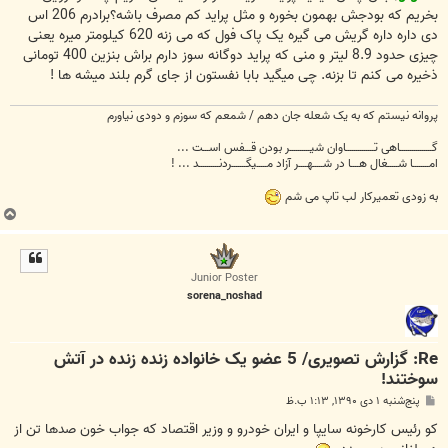
بخریم که بودجش بهمون بخوره و مثل پراید کم مصرف باشه؟برادرم 206 اس
دی داره داره گریش می گیره یک پاک فول که می زنه 620 کیلومتر میره یعنی
چیزی حدود 8.9 لیتر و منی که پراید دوگانه سوز دارم براش بنزین 400 تومانی
ذخیره می کنم تا بزنه. چی میگید بابا نفستون از جای گرم بلند میشه ها !
پروانه نیستم که به یک شعله جان دهم / شمعم که سوزم و دودی نیاورم
گــــــــــــــــاهی تــــــــــــــاوان شیــــــــــر بودن قـــفس اســـت ...
امــــــــا شـــــغال هــــا در شـــــهــــر آزاد مـــــیگـــــــردنــــــــــد ... !
به زودی تعمیرکار لب تاپ می شم
ب
ا
ل
ا
Junior Poster
sorena_noshad
Re: گزارش تصویری/ 5 عضو یک خانواده زنده زنده در آتش
سوختند!
پ
پنج‌شنبه ۱ دی ۱۳۹۰, ۱:۱۳ ب.ظ
س
ت
کو رئیس کارخونه سایپا و ایران خودرو و وزیر اقتصاد که جواب خون صدها تن از