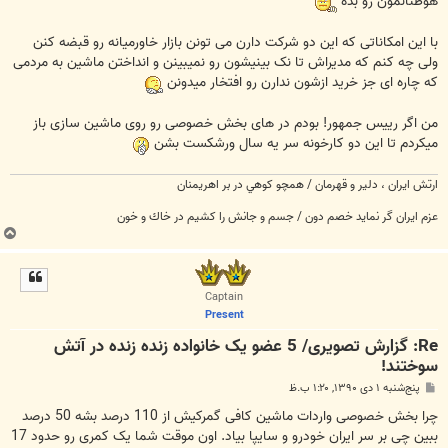
هوطنانمون رو بده
با این امکاناتی که این دو شرکت دارن می تونن بازار خاورمیانه رو قبضه کنن
ولی چه کنم که مدیراش تا نک بینیشون رو نمیبینن و انداختن ماشین به مردمی
که چاره ای جز خرید ازشون ندارن رو افتخار میدونن
من اگر رییس جمهور! بودم در های بخش خصوصی رو روی ماشین سازی باز
میکردم تا این دو کارخونه سر یه سال ورشکست بشن
ارتش ايران ،‌ دلير و قهرمان / همچو كوهي در بر اهريمنان
عزم ايران گر نمايد خصم دون / جسم و جانش را كشيم در خاك و خون
ب
ا
ل
ا
Captain
Present
Re: گزارش تصویری/ 5 عضو یک خانواده زنده زنده در آتش
سوختند!
پ
پنج‌شنبه ۱ دی ۱۳۹۰, ۱:۲۰ ب.ظ
س
ت
چرا بخش خصوصی واردات ماشین کافی گمرکیش از 110 درصد بشه 50 درصد
ببین چی بر سر ایران خودرو و سایپا بیاد. اون موقت شما یک کمری رو حدود 17