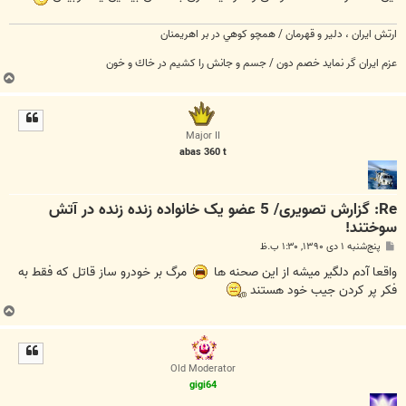
ارتش ايران ،‌ دلير و قهرمان / همچو كوهي در بر اهريمنان
عزم ايران گر نمايد خصم دون / جسم و جانش را كشيم در خاك و خون
ب
ا
ل
ا
Major II
abas 360 t
Re: گزارش تصویری/ 5 عضو یک خانواده زنده زنده در آتش
سوختند!
پ
پنج‌شنبه ۱ دی ۱۳۹۰, ۱:۳۰ ب.ظ
س
ت
واقعا آدم دلگیر میشه از این صحنه ها
مرگ بر خودرو ساز قاتل که فقط به
فکر پر کردن جیب خود هستند
ب
ا
ل
ا
Old Moderator
gigi64