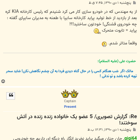
پ
پنج‌شنبه ۱ دی ۱۳۹۰, ۷:۴۵ ق.ظ
س
ت
از یه مهندس که در خودرو سازی کار می کرد شنیدم که رئیس کارخانه KIA کره
بعد از بازدید از خط تولید پراید کارخانه سایپا با طعنه به مدیران سایپای گفته :
چه خودروی قشنگی! خودتون ساختید!؟!
پراید = تابوت متحرک
واقعاً متاثر شدم.
حضرت علی (علیه السلام):
مالک اگر
شب هنگام کسی را در حال گناه دیدی فردا به آن چشم نگاهش نکن! شاید سحر
توبه کرده باشد و تو ندانی !
ب
ا
ل
ا
Captain
Present
Re: گزارش تصویری/ 5 عضو یک خانواده زنده زنده در آتش
سوختند!
پ
پنج‌شنبه ۱ دی ۱۳۹۰, ۱۲:۳۱ ب.ظ
س
ت
gigi64
, جان چنان میگید پراید نخرید انگار راه دیگه ای داریم چه خودرویی