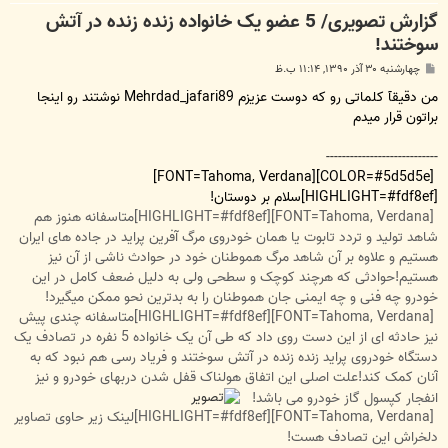
گزارش تصویری/ 5 عضو یک خانواده زنده زنده در آتش
سوختند!
پ
چهارشنبه ۳۰ آذر ۱۳۹۰, ۱۱:۱۴ ب.ظ
س
ت
من دقیقآ کلماتی رو که دوست عزیزم Mehrdad_jafari89 نوشتند رو اینجا
براتون قرار میدم
----------------------------
[COLOR=#5d5d5e][FONT=Tahoma, Verdana]
[HIGHLIGHT=#fdf8ef]سلام بر دوستان!
[FONT=Tahoma, Verdana][HIGHLIGHT=#fdf8ef]متاسفانه هنوز هم
شاهد تولید و تردد تابوت یا همان خودروی مرگ آفرین پراید در جاده های ایران
هستیم و علاوه بر آن شاهد مرگ هموطنان خود در حوادث ناشی از آن نیز
هستیم!حوادثی که هرچند کوچک و سطحی ولی به دلیل ضعف کامل در این
خودرو چه فنی و چه ایمنی جان هموطنان را به بدترین نحو ممکن میگیرد!
[FONT=Tahoma, Verdana][HIGHLIGHT=#fdf8ef]متاسفانه چندی پیش
نیز حادثه ای از این دست روی داد که طی آن یک خانواده 5 نفره در تصادف یک
دستگاه خودروی پراید زنده زنده در آتش سوختند و فریاد رسی هم نبود که به
آنان کمک کند!علت اصلی این اتفاق هولناک قفل شدن دربهای خودرو و نیز
انفجار کپسول گاز خودرو می باشد!
[FONT=Tahoma, Verdana][HIGHLIGHT=#fdf8ef]لینک زیر حاوی تصاویر
دلخراش این تصادف هست!