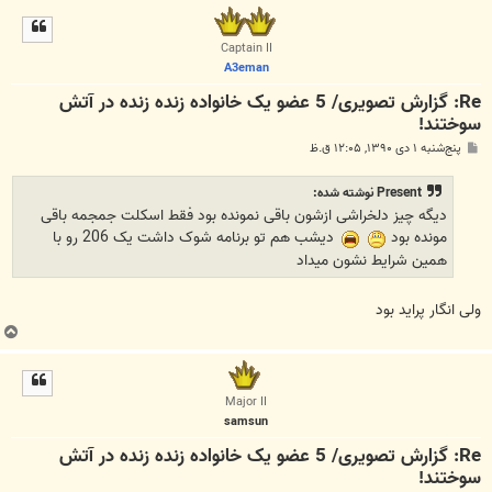
ل
ا
Captain II
A3eman
Re: گزارش تصویری/ 5 عضو یک خانواده زنده زنده در آتش
سوختند!
پ
پنج‌شنبه ۱ دی ۱۳۹۰, ۱۲:۰۵ ق.ظ
س
ت
Present نوشته شده:
دیگه چیز دلخراشی ازشون باقی نمونده بود فقط اسکلت جمجمه باقی
مونده بود
دیشب هم تو برنامه شوک داشت یک 206 رو با
همین شرایط نشون میداد
ولی انگار پراید بود
ب
ا
ل
ا
Major II
samsun
Re: گزارش تصویری/ 5 عضو یک خانواده زنده زنده در آتش
سوختند!