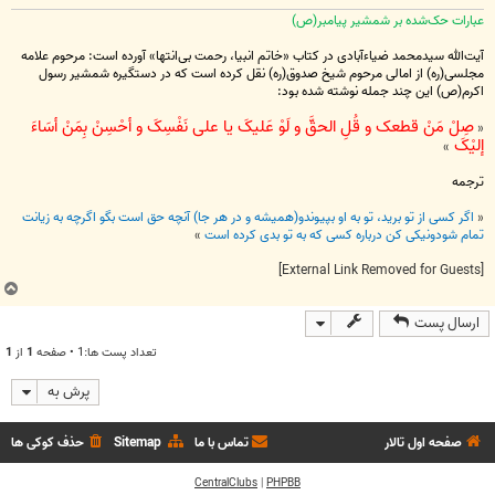
عبارات حک‌شده بر شمشیر پیامبر(ص)
آیت‌الله سیدمحمد ضیاءآبادی در کتاب «خاتم انبیا، رحمت بی‌انتها» آورده است: مرحوم علامه
مجلسی(ره) از امالی مرحوم شیخ صدوق(ره) نقل کرده است که در دستگیره شمشیر رسول
اکرم(ص) این چند جمله نوشته شده بود:
صِلْ مَنْ قطعک و قُلِ الحقَّ و لَوْ عَلیکَ یا علی نَفْسِکَ و أحْسِنْ بِمَنْ أسَاءَ
«
إلیْکَ
»
ترجمه
«
اگر کسی از تو برید، تو به او بپیوندو(همیشه و در هر جا) آنچه حق است بگو اگرچه به زیانت
تمام شودونیکی کن درباره کسی که به تو بدی کرده است
»
[External Link Removed for Guests]
ب
ا
ارسال پست
ل
ا
تعداد پست ها:1 • صفحه
1
از
1
پرش به
صفحه اول تالار
تماس با ما
Sitemap
حذف کوکی ها
CentralClubs
|
PHPBB