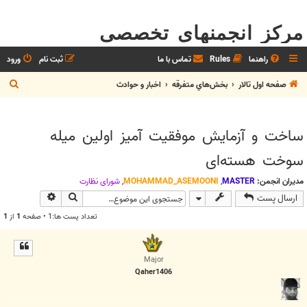
مرکز انجمنهای تخصصی
راهنما
Rules
تماس با ما
ثبت نام
ورود
ج
صفحه اول تالار
بخش‌‌هاي متفرقه
اخبار و حوادث
س
ت
ساخت و آزمایش موفقیت آمیز اولین میله
ج
سوخت هسته‌ای
و
مدیران انجمن:
MASTER
,
MOHAMMAD_ASEMOONI
,
شوراي نظارت
جستجو
جستجوی پیش
ارسال پست
تعداد پست ها:1 • صفحه
1
از
1
Major
Qaher1406