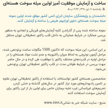
ساخت و آزمایش موفقیت آمیز اولین میله سوخت هسته‌ای
پ
یک‌شنبه ۱۱ دی ۱۳۹۰, ۲:۴۲ ب.ظ
س
ت
دانشمندان و پژوهشگران سازمان انرژی اتمی کشور موفق شدند اولین نمونه
میله سوخت هسته‌ای حاوی اورانیوم طبیعی را ساخته و آزمایش کنند.
نمونه ساخته شده پس از گذراندن کلیه آزمایش‌های فیزیکی و ابعادی به منظور
بررسی عملکرد در شرایط عملیاتی به داخل قلب راکتور تحقیقاتی تهران منتقل
شد.
بر این اساس، این میله سوخت که تاکنون 1500 مگاوات ساعت پرتودهی شده،
مراحل آزمون نوترونی به لحاظ میزان راکتیویته و عدم نشت مواد هسته‌ای را در
مراحل اولیه در قدرت‌های مختلف راکتور با موفقیت طی کرده و در حال حاضر
جهت بررسی در شرایط طولانی مدت در قلب راکتور تحقیقاتی تهران پرتودهی
می‌شود.
متخصصین هسته‌ای کشور توانسته‌اند با استفاده از راکتور تحقیقاتی تهران علاوه
بر تامین رادیوداروهای مورد نیاز کشور در سال‌های گذشته و خنثی کردن
تحریم‌های غیرانسانی غرب علیه بیماران خاص برای اولین بار از این راکتور برای
آزمایش سوخت استفاده کنند
منبع : سایت شبکه خبر به نشانیwww.irinn.ir