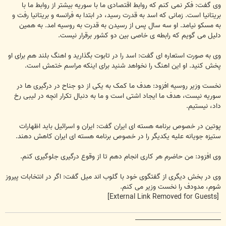
وی گفت: فکر نمی کنم که روابط اقتصادی ما با سوریه بیشتر از روابط ما با
بریتانیا است. زمانی که اسد به قدرت رسید، در ابتدا به فرانسه و بریتانیا رفت و
به مسکو نیامد. او سه سال پس از رسیدن به قدرت به روسیه امد. به همین
دلیل می گویم که رابطه ی خاصی بین دو کشور برقرار نیست.
وی به صورت استعاره ای گفت: اسد را در تابوت بگذارید و اهنگ بلند هم برای او
پخش کنید. او این اهنگ را نخواهد شنید برای اینکه مراسم ختمش است.
نخست وزیر روسیه افزود: هدف ما کمک به یکی از دو جناح در درگیری ها در
سوریه نیست، هدف ما ایجاد اشتی است و ما به دنبال تکرار انچه در لیبی رخ
داد، نیستیم.
پوتین در خصوص برنامه هسته ای ایران گفت: ایران و اسرائیل باید اظهارات
ستیزه جویانه علیه یکدیگر را در خصوص برنامه هسته ای ایران کاهش دهند.
وی افزود: من حاضرم هر کاری انجام دهم تا از وقوع درگیری جلوگیری کنم.
وی در بخش دیگری از گفتگوی خود با گلوب اند میل گفت: اگر در انتخابات پیروز
شوم، مدودف را نخست وزیر می کنم.
[External Link Removed for Guests]
__________________________________