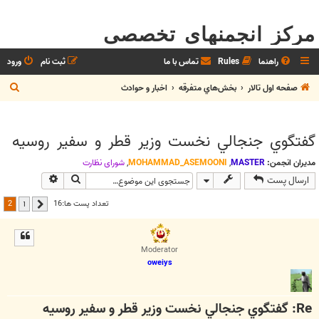
مرکز انجمنهای تخصصی
راهنما
Rules
تماس با ما
ثبت نام
ورود
ج
صفحه اول تالار
بخش‌‌هاي متفرقه
اخبار و حوادث
س
ت
گفتگوي جنجالي نخست وزير قطر و سفير روسيه
ج
و
مدیران انجمن:
MASTER
,
MOHAMMAD_ASEMOONI
,
شوراي نظارت
جستجو
جستجوی پیش
ارسال پست
2
تعداد پست ها:16
1
قبلی
Moderator
oweiys
Re: گفتگوي جنجالي نخست وزير قطر و سفير روسيه