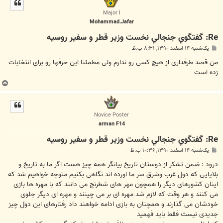
ل
ا
Major I
Mohammad.Jafar
Re: گفتگوي جنجالي نخست وزير قطر و سفير روسيه
پ
یک‌شنبه ۱۴ اسفند ۱۳۹۰, ۸:۳۱ ب.ظ
س
ت
من قصد طرفداری از هیچ کسی رو ندارم ولی مطمئنا این حرفها رو برای انتخابات
زده است
ب
ا
ل
ا
Novice Poster
arman F14
Re: گفتگوي جنجالي نخست وزير قطر و سفير روسيه
پ
یک‌شنبه ۱۴ اسفند ۱۳۹۰, ۱۰:۳۶ ب.ظ
س
ت
درود : ضمن تشکر از دوستان تاریخ بیانگر همه چیز هست اگر ما به تاریخ و
بلایایی که دول غرب وشرق سر ما اورده اند نگاهی بکنیم متوجه خواهیم شد که
اینان کشورهای دیگر را همچون مهر های شطرنج می دانند که با مهره ها بازی
می کنند و هر وقت که لازم شد مهره ای بر می چینند و مهره ای دیگر جلوی
خودشان می گذارند و همچنان به بازی ادامه خواهند داد رفتارهای این دول چیز
جدیدی نیست فقط باید فهمید