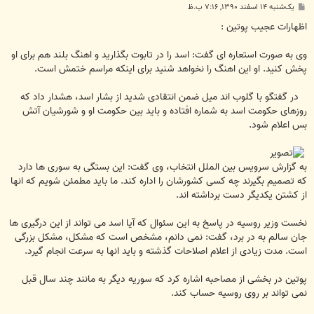
پ
یک‌شنبه ۱۴ اسفند ۱۳۹۰, ۷:۱۶ ب.ظ
س
ت
اظهارات عجيب پوتين :
وی به صورت استعاره ای گفت: اسد را در تابوت بگذارید و اهنگ بلند هم برای او
پخش کنید. او این اهنگ را نخواهد شنید برای اینکه مراسم ختمش است.
در گفتگو با گلوب اند میل ضمن انتقادی شدید از بشار اسد، هشدار داد که
روزهای حکومت اسد به شماره افتاده و باید بین حکومت او و شورشیان آتش
بس اعلام شود.
به گزارش سرویس بین الملل انتخاب، وی گفت: این بستگی به سوری ها دارد
که تصمیم بگیرند چه کسی کشورشان را اداره کند. ما باید مطمئن شویم که انها
از کشتن یکدیگر دست برداشته اند.
نخست وزیر روسیه در پاسخ به این سئوال که آیا اسد می تواند از این درگیری ها
جان سالم به در برد، گفت: نمی دانم، مشخص است که مشکل، مشکل بزرگی
است. مدت زیادی از اعلام اصلاحات گذشته و باید انها به سرعت انجام گیرد.
پوتین در بخشی از مصاحبه اشاره کرد که سوریه دیگر به مانند چند سال قبل
نمی تواند بر روی روسیه حساب کند.