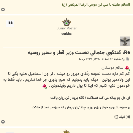
السلام عليك يا علي ابن موسي الرضا المرتضي (ع)
ب
ا
ل
ا
Junior Poster
gurkha
Re: گفتگوي جنجالي نخست وزير قطر و سفير روسيه
پ
یک‌شنبه ۱۴ اسفند ۱۳۹۰, ۷:۳۱ ب.ظ
س
ت
سلام دوستان
کم کم داره دست تمومه رفقای دیروز رو میشه . از اون اسماعیل هنیه بگیر تا
این ولادمیر پوتین . دیگه باید بدونیم که هیچ یاوری جز خدا نداریم . باید فقط به
خودمون تکیه کنیم که اینا تا پول داریم رفیقمونن .
ای دل چو زمانه می کند غمناکت / ناگه برود ز تن روان پاکت
بر سبزه نشین و خوش بزی روزی چند / زان پیش که سبزه بر دمد از خاکت
((( خیام )))
ب
ا