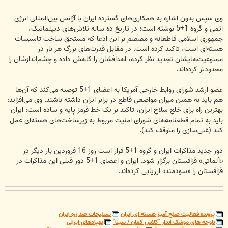
وی سپس بدون اشاره به همکاری‌های گسترده ایران با آژانس بین‌المللی انرژی
اتمی و گروه 1+5 نوشته است: در تاریخ ده ساله تلاش‌های دیپلماتیک،
جمهوری اسلامی قاطعانه و مصصم بر این ادعا که مستحق ساخت تاسیسات
هسته‌ای است، تاکید کرده است. در مقابل قدرت‌های بزرگ هر بار در
ممنوعیت‌هایشان تجدید نظر کرده، اهدافشان را کاهش داده و چشم‌اندازشان را
محدودتر کرده‌اند.
عضو ارشد شورای روابط خارجی آمریکا به اعضای 1+5 توصیه می‌کند که آن‌ها
هم باید به همین میزان مواضعی قاطع در برابر ایران داشته باشند. وی می‌افزاید:
بهترین راه برای خلع سلاح ایران، تاکید بر یک خط قرمز پایه و ساده است: ایران
باید به تمام قطعنامه‌های شورای امنیت مربوط به زیرساخت‌های هسته‌ای عمل
کند (غنی‌سازی را متوقف کند).
دور جدید مذاکرات ایران و گروه 1+5 قرار است روز 16 فروردین بار دیگر در
«آلماتی» قزاقستان برگزار شود. ایران و اعضای 1+5 دور قبلی این مذاکرات در
قزاقستان را «سودمند» ارزیابی کرده‌اند.
پرونده فعالیت صلح آمیز هسته ای ایران
تسلیحات ضد زره ایران
ناوچه های موشک انداز "کلاس کمان / سینا"
پهپادهای ایرانی