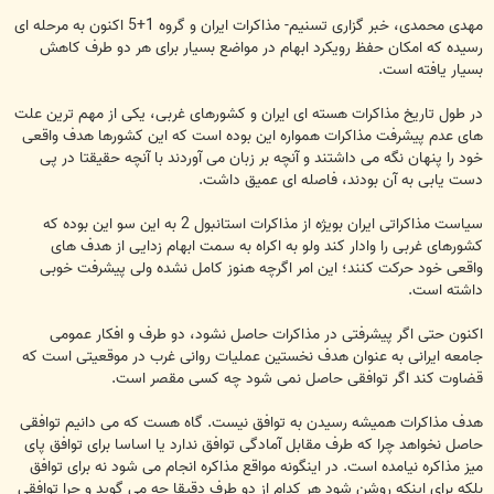
مهدی محمدی، خبر گزاری تسنیم- مذاکرات ایران و گروه 1+5 اکنون به مرحله ای
رسیده که امکان حفظ رویکرد ابهام در مواضع بسیار برای هر دو طرف کاهش
بسیار یافته است.
در طول تاریخ مذاکرات هسته ای ایران و کشورهای غربی، یکی از مهم ترین علت
های عدم پیشرفت مذاکرات همواره این بوده است که این کشورها هدف واقعی
خود را پنهان نگه می داشتند و آنچه بر زبان می آوردند با آنچه حقیقتا در پی
دست یابی به آن بودند، فاصله ای عمیق داشت.
سیاست مذاکراتی ایران بویژه از مذاکرات استانبول 2 به این سو این بوده که
کشورهای غربی را وادار کند ولو به اکراه به سمت ابهام زدایی از هدف های
واقعی خود حرکت کنند؛ این امر اگرچه هنوز کامل نشده ولی پیشرفت خوبی
داشته است.
اکنون حتی اگر پیشرفتی در مذاکرات حاصل نشود، دو طرف و افکار عمومی
جامعه ایرانی به عنوان هدف نخستین عملیات روانی غرب در موقعیتی است که
قضاوت کند اگر توافقی حاصل نمی شود چه کسی مقصر است.
هدف مذاکرات همیشه رسیدن به توافق نیست. گاه هست که می دانیم توافقی
حاصل نخواهد چرا که طرف مقابل آمادگی توافق ندارد یا اساسا برای توافق پای
میز مذاکره نیامده است. در اینگونه مواقع مذاکره انجام می شود نه برای توافق
بلکه برای اینکه روشن شود هر کدام از دو طرف دقیقا چه می گوید و چرا توافقی