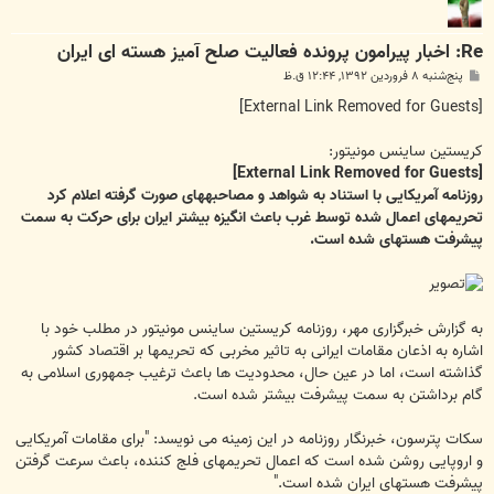
Re: اخبار پیرامون پرونده فعالیت صلح آمیز هسته ای ایران
پ
پنج‌شنبه ۸ فروردین ۱۳۹۲, ۱۲:۴۴ ق.ظ
س
ت
[External Link Removed for Guests]
کریستین ساینس مونیتور:
[External Link Removed for Guests]
روزنامه آمریکایی با استناد به شواهد و مصاحبه‎های صورت گرفته اعلام کرد
تحریم‎های اعمال شده توسط غرب باعث انگیزه بیشتر ایران برای حرکت به سمت
پیشرفت هسته‎ای شده است.
به گزارش خبرگزاری مهر، روزنامه کریستین ساینس مونیتور در مطلب خود با
اشاره به اذعان مقامات ایرانی به تاثیر مخربی که تحریم‎ها بر اقتصاد کشور
گذاشته است، اما در عین حال، محدودیت ها باعث ترغیب جمهوری اسلامی به
گام برداشتن به سمت پیشرفت بیشتر شده است.
سکات پترسون، خبرنگار روزنامه در این زمینه می نویسد: "برای مقامات آمریکایی
و اروپایی روشن شده است که اعمال تحریم‎های فلج کننده، باعث سرعت گرفتن
پیشرفت هسته‎ای ایران شده است."