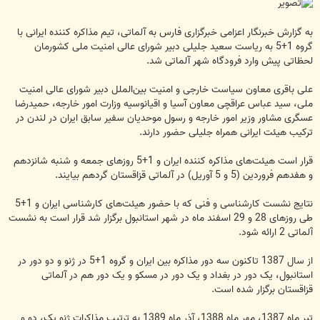
به گزارش خبرنگار اعزامی خبرگزاری فارس به آلماتی، تیم مذاکره کننده ایرانی با
گروه 1+5 به ریاست سعید جلیلی دبیر شورای عالی امنیت ملی کشورمان
لحظاتی پیش وارد فرودگاه شهر آلماتی شد.
علی باقری معاون سیاست خارجی و امنیت بین‌الملل دبیر شورای عالی امنیت
ملی، سید عباس عراقچی معاون آسیا و اقیانوسیه وزارت امور خارجه، حمیدرضا
عسگری مشاور وزیر امور خارجه و رسول موحدیان سفیر سابق ایران در لندن در
ترکیب هیئت ایرانی همراه جلیلی حضور دارند.
قرار است هیئت‌های مذاکره کننده ایران و 1+5 روزهای جمعه و شنبه شانزدهم
و هفدهم فروردین (5 و 5 آوریل) در آلماتی قزاقستان گردهم بیایند.
نتایج نشست کارشناسی و فنی که با حضور هیئت‌های کارشناسی ایران و 1+5
طی روزهای 28 و 29 اسفند ماه در شهر استانبول برگزار شد قرار است به نشست
آلماتی 2 ارائه شود.
از سال 1387 تاکنون سه دور مذاکره بین ایران و گروه 1+5 در ژنو و دو دور در
استانبول، یک دور در بغداد و یک دور در مسکو و یک دور هم در آلماتی
قزاقستان برگزار شده است.
تیر ماه 1387، مهر ماه 1388، آذر ماه 1389 به ترتیب مذاکرات ژنو یک، دو و