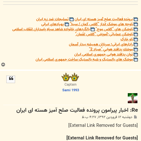
پرونده فعالیت صلح آمیز هسته ای ایران
تسلیحات ضد زره ایران
ناوچه های موشک انداز "کلاس کمان / سینا"
پهپادهای ایرانی
ناوشکن های "کلاس موج"
بالگردهای خانواده شاهد سپاه پاسداران انقلاب اسلامی
ناوشکن عملیاتی-آموزشی "کلاس لقمان"
ناو خارک
رادارهای ایرانی؛ سربازان همیشه بیدار آسمان
موشك پدافند هوايي "صياد 2"
توان پدافند هوایی جمهوری اسلامی ایران
موشک های بالستیک و شبه بالستیک ساخت جمهوری اسلامی ایران
ب
ا
ل
ا
Captain
Sami 1993
Re: اخبار پیرامون پرونده فعالیت صلح آمیز هسته ای ایران
پ
دوشنبه ۱۲ فروردین ۱۳۹۲, ۴:۲۷ ب.ظ
س
ت
[External Link Removed for Guests]
[External Link Removed for Guests]