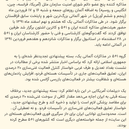
مذاکره کننده پنج عضو دائم شورای امنیت سازمان ملل (آمریکا، فرانسه، چین،
انگلیس و روسیه) به اضافه آلمان روزهای جمعه و شنبه ۱۶ و ۱۷ فروردین ماه
(پنجم و ششم آوریل) در شهر آلماتی بزرگ‌ترین شهر و پایتخت سابق قزاقستان
برگزار شود. در طی مذاکرات آلماتی یک که هشتم و نهم اسفند ماه ۱۳۹۱ با
حضور هیئت‌های مذاکره کننده ایران و ۱+۵ و کاترین اشتون برگزار شد طرفین
توافق کردند که گفت‌وگوهای کارشناسی و فنی با حضور کارشناسان ایران و ۱+۵
در ۲۸ اسفندماه در استانبول برگزار و مذاکرات شانزدهم و هفدهم فروردین ۱۳۹۱
در آلماتی ادامه یابد.
گروه ۱+۵ در مذاکرات آلماتی یک، بسته پیشنهادی تجدیدنظر شده‌ای را به
جمهوری اسلامی ارائه کرد که براساس اخبار منتشر شده برخی از مطالبات در
نشست بغداد تعدیل و طرف غربی خواستار کنترل فعالیت غنی‌سازی ۲۰ درصدی
ایران، تعلیق فعالیت‌های جاری در تأسیسات هسته‌ای فردو، افزایش پادمان‌های
هسته‌ای و شفافیت بیشتر در فعالیت‌های بازرسی آژانس شده بود.
یک دیپلمات آمریکایی در این باره اعلام کرد: بسته پیشنهادی جدید، برخلاف
بسته قبلی به ایران اجازه می‌دهد مقدار کافی از سوخت غنی‌شده ۲۰ درصدی که
برای مقاصد پزشکی لازم است را تولید و ذخیره کند و طرح پیشنهادی جدید،
خواستار تعلیق فعالیت‌های غنی‌سازی در تأسیسات فردو ـ و نه تعطیلی آن ـ
است. محدودسازی توانایی ایران برای «از سرگیری فوری فعالیت‌های هسته‌ای در
این سایت» از جمله خواسته‌های دیگری است که کشورهای ۱+۵ مطرح کرده‌
بودند.