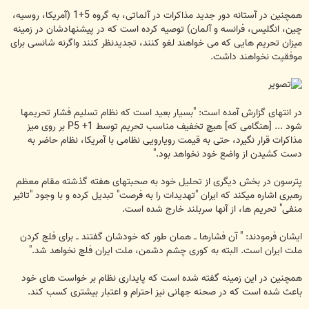
همچنین در آستانه دور جدید مذاکرات در آلماتی، به گروه 5+1 (آمریکا، روسیه،
چین، انگلیس، فرانسه و آلمان) توصیه کرده است که در پیشنهادشان در زمینه
میزان تحریم هایی که می خواهند لغو کنند، تجدیدنظر کنند واگرنه شانسی برای
موفقیت نخواهند داشت.
در انتهای گزارش آمده است: "بسیار بعید است که نظام تسلیم فشار تحریم‎ها
شود ... [هنگامی که] هیچ تخفیف مناسب تحریم توسط P5 +1 بر روی میز
مذاکرات قرار نگیرد، حتی به قیمت رویارویی نظامی با آمریکا، نظام حاضر به
دست کشیدن از واضع خود نخواهد بود."
پترسون در بخش دیگری از تحلیل خود به صحبت‎های هفته گذشته مقام معظم
رهبری اشاره می‎کند که ایران "تهدیدات را به فرصت" تبدیل کرده و با وجود "تاثیر
منفی" تحریم ها، از آنها سربلند خارج شده است.
ایشان فرمودند: " آن فشارها ــ همان طور كه خودشان گفتند ــ برای فلج ‌كردن
ملت ایران است. البته به كوری چشم دشمن، ملت ایران فلج نخواهد شد."
همچنین در این زمینه گفته شده است که پایداری نظام بر خواست های خود
باعث شده است که در صحنه جهانی نیز احترام و اعتبار بیشتری کسب کند.