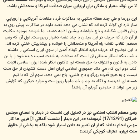
2 مي تواند معيار و ملاكي براي ارزيابي ميزان صداقت آمريكا و متحدانش باشد.
اين روزها و طي چند هفته منتهي به مذاكرات فردا، مقامات آمريكايي و اروپايي
ساز تازه اي كوك كرده اند كه نشان مي دهد قصد دارند در مذاكرات پيش روي به
روش قانون شكنانه و باج خواهانه پيشين ادامه دهند، اما شواهد موجود حكايت
از آن دارد كه حريف در اين ميدان با چند عقبه دشوار روبروست. اول آن كه رهبر
معظم انقلاب نقشه راه آمريكا و متحدانش را خوانده و پيشاپيش خنثي كرده اند.
با اين توضيح كه حريف نبايد انتظار كوتاه آمدن از سوي ايران اسلامي را داشته
باشد، بلكه انتظار منطقي آن است كه صداقت به شدت آسيب ديده خود را با تن
دادن به قانون و اعتراف به حق هسته اي تاكنون انكار شده ايران اسلامي اثبات
كند. دوم اين كه: مي داند جمهوري اسلامي ايران اهل دست كشيدن از حق ملت
نيست و به هيچ قدرت زورگو و باج طلبي، باج نمي دهد. سوم آن كه با تيم
هسته اي قدرتمند و آگاه به چم و خم ماجرا روبروست و موارد ديگري كه گزارش
زير مي تواند تا حدودي گوياي آن باشد!
رهبر معظم انقلاب اسلامي نيز در تحليل اين نشست در ديدار با اعضاي مجلس
خبرگان (17/12/91) فرمودند؛ «در اين ديدار [ نشست آلماتي 1] غربي ها كار
مهمي انجام ندادند كه از آن تعبير به دادن امتياز شود بلكه به بخشي از حقوق
ملت ايران، اعتراف كوچكي كردند.»