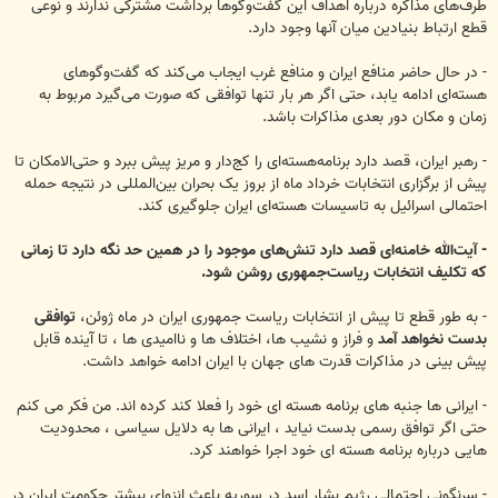
طرف‌های مذاکره درباره اهداف این گفت‌وگوها برداشت مشترکی ندارند و نوعی
قطع ارتباط بنیادین میان آنها وجود دارد.
- در حال حاضر منافع ایران و منافع غرب ایجاب می‌کند که گفت‌وگوهای
هسته‌ای ادامه یابد، حتی اگر هر بار تنها توافقی که صورت می‌گیرد مربوط به
زمان و مکان دور بعدی مذاکرات باشد.
- رهبر ایران، قصد دارد برنامه‌هسته‌ای را کج‌دار و مریز پیش ببرد و حتی‌الامکان تا
پیش از برگزاری انتخابات خرداد ماه از بروز یک بحران بین‌المللی در نتیجه حمله
احتمالی اسرائیل به تاسیسات هسته‌ای ایران جلوگیری کند.
- آیت‌الله خامنه‌ای قصد دارد تنش‌های موجود را در همین حد نگه دارد تا زمانی
که تکلیف انتخابات ریاست‌جمهوری روشن شود.
- به طور قطع تا پیش از انتخابات ریاست جمهوری ایران در ماه ژوئن،
توافقی
بدست نخواهد آمد
و فراز و نشیب ها، اختلاف ها و ناامیدی ها ، تا آینده قابل
پیش بینی در مذاکرات قدرت های جهان با ایران ادامه خواهد داشت.
- ایرانی ها جنبه های برنامه هسته ای خود را فعلا کند کرده اند. من فکر می کنم
حتی اگر توافق رسمی بدست نیاید ، ایرانی ها به دلایل سیاسی ، محدودیت
هایی درباره برنامه هسته ای خود اجرا خواهند کرد.
- سرنگونی احتمالی رژیم بشار اسد در سوریه باعث انزوای بیشتر حکومت ایران در