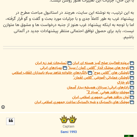
با این حال، جزئیات این تغییرات هنوز روشن نیست.
به این ترتیب، به نوشته این سایت، هرچند در استانبول مباحث مطرح در
پیشنهاد غرب به طور کاملاً جدی و با جزئیات مورد بحث و گفت و گو قرار گرفته،
اما با توجه به اینکه پیشنهاد غرب هنوز از جنبه درخواست ها و مشوق ها متوازن
نیست، باید برای حصول توافق احتمالی منتظر پیشنهادات جدید در آلماتی
باشیم.
پرونده فعالیت صلح آمیز هسته ای ایران
تسلیحات ضد زره ایران
ناوچه های موشک انداز "کلاس کمان / سینا"
پهپادهای ایرانی
ناوشکن های "کلاس موج"
بالگردهای خانواده شاهد سپاه پاسداران انقلاب اسلامی
ناوشکن عملیاتی-آموزشی "کلاس لقمان"
ناو خارک
رادارهای ایرانی؛ سربازان همیشه بیدار آسمان
موشك پدافند هوايي "صياد 2"
توان پدافند هوایی جمهوری اسلامی ایران
موشک های بالستیک و شبه بالستیک ساخت جمهوری اسلامی ایران
ب
ا
ل
ا
Captain
Sami 1993