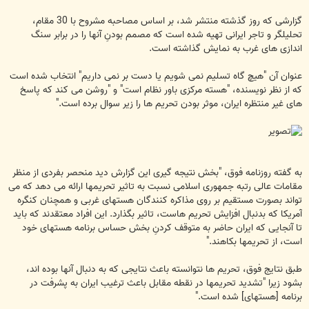
گزارشی که روز گذشته منتشر شد، بر اساس مصاحبه مشروح با 30 مقام،
تحلیلگر و تاجر ایرانی تهیه شده است که مصمم بودنِ آنها را در برابر سنگ
اندازی های غرب به نمایش گذاشته است.
عنوان آن "هیچ گاه تسلیم نمی شویم یا دست بر نمی داریم" انتخاب شده است
که از نظر نویسنده، "هسته مرکزی باور نظام است" و "روشن می کند که پاسخ
های غیر منتظره ایران، موثر بودن تحریم ها را زیر سوال برده است."
به گفته روزنامه فوق، "بخش نتیجه گیری این گزارش دید منحصر بفردی از منظر
مقامات عالی رتبه جمهوری اسلامی نسبت به تاثیر تحریم‎ها ارائه می دهد که می
تواند بصورت مستقیم بر روی مذاکره کنندگان هسته‎ای غربی و همچنان کنگره
آمریکا که بدنبال افزایش تحریم هاست، تاثیر بگذارد. این افراد معتقدند که باید
تا آنجایی که ایران حاضر به متوقف کردنِ بخش حساس برنامه هسته‎ای خود
است، از تحریم‎ها بکاهند."
طبق نتایج فوق، تحریم ها نتوانسته باعث نتایجی که به دنبال آنها بوده اند،
بشود زیرا "تشدید تحریم‎ها در نقطه مقابل باعث ترغیب ایران به پشرفت در
برنامه [هسته‎ای] شده است."