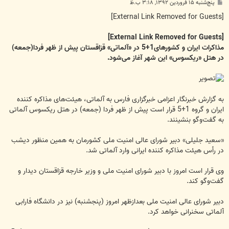
پ
پنج‌شنبه ۱۵ فروردین ۱۳۹۲, ۳:۱۸ ب.ظ
س
ت
[External Link Removed for Guests]
[External Link Removed for Guests]
مذاکرات ایران و کشورهای1+5 در «آلماتی» قزاقستان پیش از ظهر فردا(جمعه)
در هتل «ریکسوس» این شهر آغاز می‌شود.
به گزارش خبرنگار اعزامی خبرگزاری فارس به آلماتی، هیئت‌های مذاکره کننده
ایران و گروه 1+5 قرار است پیش از ظهر فردا (جمعه) در هتل ریکسوس آلماتی
به گفت‌وگو بنشینند.
«سعید جلیلی» دبیر شورای عالی امنیت ملی کشورمان به همین منظور دیشب
در رأس هیئت مذاکره کننده ایرانی وارد آلماتی شد.
وی قرار است امروز با دبیر شورای امنیت ملی و وزیر خارجه قزاقستان دیدار و
گفت‌وگو کند.
دبیر شورای عالی امنیت ملی بعدازظهر امروز (پنجشنبه) نیز در دانشگاه فارابی
آلماتی سخنرانی خواهد کرد.