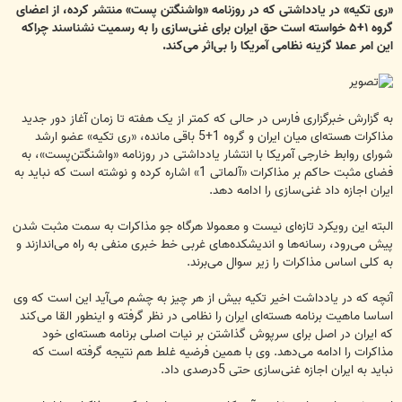
«ری تکیه» در یادداشتی که در روزنامه «واشنگتن پست» منتشر کرده، از اعضای
گروه ۱+۵ خواسته است حق ایران برای غنی‌سازی را به رسمیت نشناسند چراکه
این امر عملا گزینه نظامی آمریکا را بی‌اثر می‌کند.
به گزارش خبرگزاری فارس در حالی که کمتر از یک هفته تا زمان آغاز دور جدید
مذاکرات هسته‌ای میان ایران و گروه 1+5 باقی مانده، «ری تکیه» عضو ارشد
شورای روابط خارجی آمریکا با انتشار یادداشتی در روزنامه «واشنگتن‌پست»، به
فضای مثبت حاکم بر مذاکرات «آلماتی 1» اشاره کرده و نوشته است که نباید به
ایران اجازه داد غنی‌سازی را ادامه دهد.
البته این رویکرد تازه‌ای نیست و معمولا هرگاه جو مذاکرات به سمت مثبت شدن
پیش می‌رود، رسانه‌ها و اندیشکده‌های غربی خط خبری منفی به راه می‌اندازند و
به کلی اساس مذاکرات را زیر سوال می‌برند.
آنچه که در یادداشت اخیر تکیه بیش از هر چیز به چشم می‌آید این است که وی
اساسا ماهیت برنامه هسته‌ای ایران را نظامی در نظر گرفته و اینطور القا می‌کند
که ایران در اصل برای سرپوش گذاشتن بر نیات اصلی برنامه هسته‌ای خود
مذاکرات را ادامه می‌دهد. وی با همین فرضیه غلط هم نتیجه گرفته است که
نباید به ایران اجازه غنی‌سازی حتی 5درصدی داد.