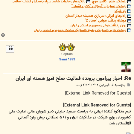
ناوشکن های "کلاس موج"
بالگردهای خانواده شاهد سپاه پاسداران انقلاب اسلامی
ناوشکن عملیاتی-آموزشی "کلاس لقمان"
ناو خارک
رادارهای ایرانی؛ سربازان همیشه بیدار آسمان
موشك پدافند هوايي "صياد 2"
توان پدافند هوایی جمهوری اسلامی ایران
موشک های بالستیک و شبه بالستیک ساخت جمهوری اسلامی ایران
ب
ا
ل
ا
Captain
Sami 1993
Re: اخبار پیرامون پرونده فعالیت صلح آمیز هسته ای ایران
پ
پنج‌شنبه ۱۵ فروردین ۱۳۹۲, ۲:۴۳ ق.ظ
س
ت
[External Link Removed for Guests]
[External Link Removed for Guests]
تیم مذاکره کننده ایرانی به ریاست سعید جلیلی دبیر شورای عالی امنیت ملی
کشورمان برای شرکت در مذاکرات ایران و ۱+۵ لحظاتی پیش وارد آلماتی
قزاقستان شد.