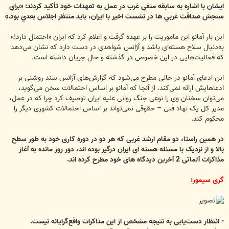
ايشان با اشاره به سابقه منفي غرب در عمل به تعهدات خود تأكيد كردند: «براي
سنجش صداقت غربي ها در نشست اخير با ايران، بايد منتظر اجلاس بعدي بود.»
این بار آمانو این ماموریت را بر عهده گرفت و اعلام کرد که ایران «احتمال دارد!»
به‌دنبال سلاح هسته‌ای باشد و آژانس شواهدی در دست دارد که نشان می‌دهد
که فعالیت‌هایی در این خصوص در گذشته و حال جریان داشته است.
این ادعای آمانو در حالی مطرح می‌شود که گزارش‌های آژانس سند روشنی بر
ادعاهایش ارائه نمی‌کند. از آنجا که آمانو بر اساس احتمالات سخن می‌گوید،
می‌توان سخنان وی را نوعی جنگ روانی علیه ایران توصیف کرد چرا که در عمل،
مدیر کل یک نهاد فنی – حقوقی نمی‌تواند بر اساس احتمالات کشوری دیگر را
محکوم کند.
در همين راستا، دو مقام ارشد غربی که هر دو در دوره کاری خود به طور سطح
بالا و از نزدیک با مسئله هسته ای ایران درگیر بوده اند، دور روز مانده به آغاز
مذاکرات آلماتی 2 آخرین دیدگاه های خود مطرح کرده اند.
گری سیمور:
- انتظار دست‌یابی به نتیجه مشخص از این مذاکرات واقع‌گرایانه نیست.