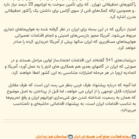
رآکتورهای تحقیقاتی تهران ـ که برای تأمین سوخت به اورانیوم 20 درصد نیاز دارد
ـ و همچنین ارائه کمک‌های فنی از سوی آژانس برای داشتن یک رآکتور تحقیقاتی
مدرن اشاره کرد.
امتیاز دیگری که در این بسته برای ایران در نظر گرفته شده به هواپیماهای تجاری
مربوط می‌شود. آمریکا مجوز بازرسی‌های امنیتی و انجام اقدامات تعمیراتی
هواپیماهای مسافربری که ایران سالها پیش از آمریکا خریداری کرده را صادر
خواهد کرد.
دیپلمات‌های 1+5 گفته‌اند این اقدامات اعتمادساز اولین مراحل هستند و در
صورتی که ایران در گامهای بعدی هم همکاری های لازم را به عمل آورد، آمریکا و
اتحادیه اروپا در هر مرحله امتیازات متناسبی به این کشور اعطا خواهند کرد.
اما آنچه که درباره پیشنهاد طرف غربی بنظر می رسد این است که طرف مقابل
امتیازات قابل توجهی را از ایران می خواهد، اما قبل از پرداختن به اصل موضوع
که همان به رسمیت شناخته شدن حق غنی‌سازی اورانیوم ایران و رفع تحریم‌ها
به تناسب اقدامات ایران است، به پیشنهاد اقداماتی حاشیه‌ای و نامتناسب
می‌پردازد.
پرونده فعالیت صلح آمیز هسته ای ایران
تسلیحات ضد زره ایران