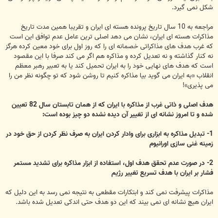
شکل نمی گیرد.
مراجعه به 10 سال تاریخ پرونده هسته ای ایران و تقریبا همین مدت تاریخ
مذاکرات هسته ای ایران، نشان می دهد اصلی ترین عامل عدم توافق این است
که غرب هدف های مذاکراتی خصمانه ای را که روز اول برای خود معین کرده هرگز
نه کنار گذاشته و نه تعدیل کرده و مذاکره هم اگر می کند صرفا با این مقصود
است که هدف های نهایی خود را به ایران تحمیل کند یا به تعبیر رهبر معظم
انقلاب «به ایران می گوید بیا مذاکره کنیم تا روشن شود که تو چگونه نظر من را
می پذیری»!
هدف اصلی و ذاتی غرب از مذاکره با ایران که از همان تابستان سال 82 تعیین
شده و تا امروز نشانه ای از تغییر آن دیده نشده دو چیز بوده است:
1- تبدیل مذاکره به ابزاری برای وادار کردن ایران به صرف نظر کردن از حق خود در
زمینه غنی سازی اورانیوم
2- در صورت عدم تحقق هدف اول، استفاده از ابزار مذاکره برای تشدید مستمر
فشار بر ایران با هدف تسریع تغییر رژیم
مذاکرات پیشرفت نمی کند و ابتکارات مقطعی به نتیجه نمی رسد به این دلیل که
ایران هیچ نشانه ای نمی بیند که این دو هدف حتی اندکی تعدیل شده باشد.