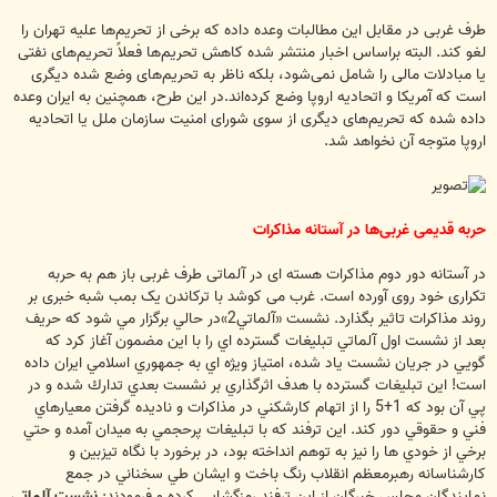
طرف غربی در مقابل این مطالبات وعده داده که برخی از تحریم‌ها علیه تهران را
لغو کند. البته براساس اخبار منتشر شده کاهش تحریم‌ها فعلاً تحریم‌های نفتی
یا مبادلات مالی را شامل نمی‌شود، بلکه ناظر به تحریم‌های وضع شده دیگری
است که آمریکا و اتحادیه اروپا وضع کرده‌اند.در این طرح، همچنین به ایران وعده
داده شده که تحریم‌های دیگری از سوی شورای امنیت سازمان ملل یا اتحادیه
اروپا متوجه آن نخواهد شد.
حربه قدیمی غربی‌ها در آستانه مذاکرات
در آستانه دور دوم مذاکرات هسته ای در آلماتی طرف غربی باز هم به حربه
تکراری خود روی آورده است. غرب می کوشد با ترکاندن یک بمب شبه خبری بر
روند مذاکرات تاثیر بگذارد. نشست «آلماتي2»در حالي برگزار مي شود كه حريف
بعد از نشست اول آلماتي تبليغات گسترده اي را با اين مضمون آغاز كرد كه
گويي در جريان نشست ياد شده، امتياز ويژه اي به جمهوري اسلامي ايران داده
است! اين تبليغات گسترده با هدف اثرگذاري بر نشست بعدي تدارك شده و در
پي آن بود كه 1+5 را از اتهام كارشكني در مذاكرات و ناديده گرفتن معيارهاي
فني و حقوقي دور كند. اين ترفند كه با تبليغات پرحجمي به ميدان آمده و حتي
برخي از خودي ها را نيز به توهم انداخته بود، در برخورد با نگاه تيزبين و
كارشناسانه رهبرمعظم انقلاب رنگ باخت و ايشان طي سخناني در جمع
نمايندگان مجلس خبرگان از اين ترفند رمزگشايي كرده و فرمودند:
نشست آلماتي