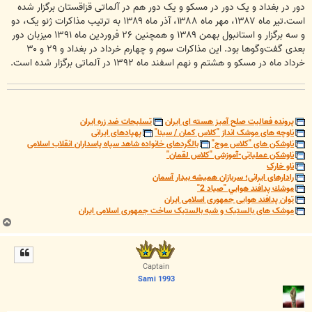
دور در بغداد و یک دور در مسکو و یک دور هم در آلماتی قزاقستان برگزار شده
است.تیر ماه ۱۳۸۷، مهر ماه ۱۳۸۸، آذر ماه ۱۳۸۹ به ترتیب مذاکرات ژنو یک، دو
و سه برگزار و استانبول بهمن ۱۳۸۹ و همچنین ۲۶ فروردین ماه ۱۳۹۱ میزبان دور
بعدی گفت‌وگوها بود. این مذاکرات سوم و چهارم خرداد در بغداد و ۲۹ و ۳۰
خرداد ماه در مسکو و هشتم و نهم اسفند ماه ۱۳۹۲ در آلماتی برگزار شده است.
پرونده فعالیت صلح آمیز هسته ای ایران
تسلیحات ضد زره ایران
ناوچه های موشک انداز "کلاس کمان / سینا"
پهپادهای ایرانی
ناوشکن های "کلاس موج"
بالگردهای خانواده شاهد سپاه پاسداران انقلاب اسلامی
ناوشکن عملیاتی-آموزشی "کلاس لقمان"
ناو خارک
رادارهای ایرانی؛ سربازان همیشه بیدار آسمان
موشك پدافند هوايي "صياد 2"
توان پدافند هوایی جمهوری اسلامی ایران
موشک های بالستیک و شبه بالستیک ساخت جمهوری اسلامی ایران
ب
ا
ل
ا
Captain
Sami 1993