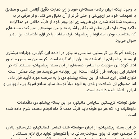
با وجود اینکه ایران برنامه هسته‌ای خود را زیر نظارت دقیق آژانس اتمی و مطابق
با تعهدات خود در ان‌پی‌تی و حتی فراتر از آن دنبال می‌کند، و از طرفی بر به
رسمیت شناخته شدن حق غنی‌سازی اورانیوم خود از طرف مقابل در مذاکرات
تاکید ویژه دارد، این مقام آمریکایی اشاره به چنین موضوعی نمی‌کند، مسئله‌ای
که متناسب بودن امتیازها و پیشنهاد طرف مقابل را در ازای اقدامات ایران زیر
سوال می‌برد.
روزنامه آمریکایی کریستین ساینس مانیتور در ادامه این گزارش جزئیات بیشتری
از بسته پیشنهادی ارائه شده به ایران ارائه کرده است. کریستین ساینس مانیتور
ادعا کرده این جزئیات بر اساس نسخه‌ای از این بسته پیشنهادی هستند که در
اختیار این روزنامه قرار گرفته است؛ این روزنامه می‌نویسد هر چند ممکن است
نتوان اعتبار این نسخه از این بسته پیشنهادی را به سرعت مورد تأیید قرار داد،
اما محتوای آن شباهت زیادی به آنچه قبلاً توسط سایر منابع آمریکایی، اروپایی و
ایرانی، افشا شده داشته است.
طبق نوشته کریستین ساینس مانیتور، در این بسته پیشنهادی «اقدامات
داوطلبانه‌ای» که هر دو طرف باید ظرف مدت 6 ماه انجام دهند، شرح داده شده
است.
در این بسته پیشنهادی از ایران خواسته شده تمامی فعالیتهای غنی‌سازی بالای
5 درصدی خود که برای سوخت‌رسانی به رآکتورهای تولید برق لازم هستند را