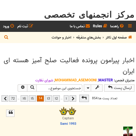
مرکز انجمنهای تخصصی
راهنما
Rules
تماس با ما
ثبت نام
ورود
ج
صفحه اول تالار
بخش‌‌هاي متفرقه
اخبار و حوادث
س
ت
اخبار پیرامون پرونده فعالیت صلح آمیز هسته ای
ج
ایران
و
مدیران انجمن:
MASTER
,
MOHAMMAD_ASEMOONI
,
شوراي نظارت
جستجو
جستجوی پیشر
ارسال پست
صفحه
14
از
72
14
تعداد پست ها:854
…
…
72
16
15
13
12
1
قبلی
بعدی
Captain
Sami 1993