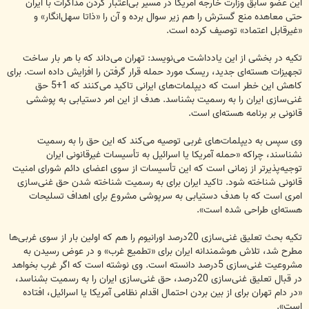
این عضو سابق وزارت خارجه آمریکا در مسیر بی‌اعتبار کردن مذاکرات با ایران
حتی معاهده منع گسترش را هم زیر سوال برده و آن را «ذاتا سهل‌انگار» و
«غیرقابل اعتماد» توصیف کرده است.
تکیه در بخشی از این یادداشت می‌نویسد: تهران می‌داند که با هر بار ساخت
تجهیزات هسته‌ای جدید، ریسک مورد حمله قرار گرفتن را افزایش داده است. برای
کاهش این خطر است که دیپلمات‌های ایرانی تاکید می‌کنند که 1+5 حق
غنی‌سازی ایران را به رسمیت بشناسد. هدف از این امر دستیابی به پوششی
قانونی بر برنامه هسته‌ای است.
وی سپس به دیپلمات‌‌های غربی توصیه می‌کند که این حق را به رسمیت
نشناسند، چراکه «حمله آمریکا یا اسرائیل به تأسیسات غیرقانونی ایران
توجیه‌پذیرتر از زمانی است که این تأسیسات از سوی اعضای دائم شورای امنیت
قانونی شناخته شود. تاکید ایران برای به رسمیت شناخته شدن حق غنی‌سازی
امری است که با هدف دستیابی به سرپوشی مشروع برای اهداف تسلیحات
هسته‌ای طراحی شده است».
تکیه بحث تعلیق غنی‌سازی 20درصد اورانیوم را هم که اولین بار از سوی غربی‌ها
مطرح شد، تلاش هوشمندانه ایران برای «تطمیع غرب» و در عوض رسیدن به
مشروعیت غنی‌سازی 5درصد دانسته است. وی نوشته است که اگر غرب بخواهد
در قبال تعلیق غنی‌سازی 20درصد، حق غنی‌سازی ایران را به رسمیت بشناسد،
«در دام تهران برای از بین بردن احتمال اقدام نظامی آمریکا یا اسرائیل، افتاده
است».