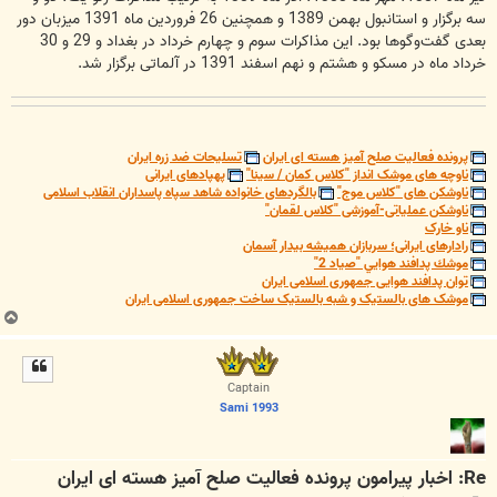
سه برگزار و استانبول بهمن 1389 و همچنین 26 فروردین ماه 1391 میزبان دور
بعدی گفت‌وگوها بود. این مذاکرات سوم و چهارم خرداد در بغداد و 29 و 30
خرداد ماه در مسکو و هشتم و نهم اسفند 1391 در آلماتی برگزار شد.
پرونده فعالیت صلح آمیز هسته ای ایران
تسلیحات ضد زره ایران
ناوچه های موشک انداز "کلاس کمان / سینا"
پهپادهای ایرانی
ناوشکن های "کلاس موج"
بالگردهای خانواده شاهد سپاه پاسداران انقلاب اسلامی
ناوشکن عملیاتی-آموزشی "کلاس لقمان"
ناو خارک
رادارهای ایرانی؛ سربازان همیشه بیدار آسمان
موشك پدافند هوايي "صياد 2"
توان پدافند هوایی جمهوری اسلامی ایران
موشک های بالستیک و شبه بالستیک ساخت جمهوری اسلامی ایران
ب
ا
ل
ا
Captain
Sami 1993
Re: اخبار پیرامون پرونده فعالیت صلح آمیز هسته ای ایران