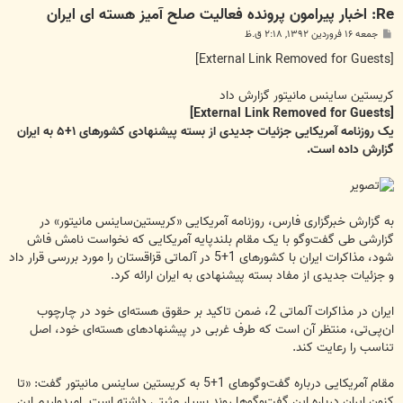
Re: اخبار پیرامون پرونده فعالیت صلح آمیز هسته ای ایران
پ
جمعه ۱۶ فروردین ۱۳۹۲, ۲:۱۸ ق.ظ
س
ت
[External Link Removed for Guests]
کریستین ساینس مانیتور گزارش داد
[External Link Removed for Guests]
یک روزنامه آمریکایی جزئیات جدیدی از بسته پیشنهادی کشورهای ۱+۵ به ایران
گزارش داده است.
به گزارش خبرگزاری فارس، روزنامه آمریکایی «کریستین‌ساینس مانیتور» در
گزارشی طی گفت‌وگو با یک مقام بلندپایه آمریکایی که نخواست نامش فاش
شود، مذاکرات ایران با کشورهای 1+5 در آلماتی قزاقستان را مورد بررسی قرار داد
و جزئیات جدیدی از مفاد بسته پیشنهادی به ایران ارائه کرد.
ایران در مذاکرات آلماتی 2، ضمن تاکید بر حقوق هسته‌ای خود در چارچوب
ان‌پی‌تی، منتظر آن است که طرف غربی در پیشنهادهای هسته‌ای خود، اصل
تناسب را رعایت کند.
مقام آمریکایی درباره گفت‌وگوهای 1+5 به کریستین ساینس مانیتور گفت: «تا
کنون ایران درباره این گفت‌وگوها روند بسیار مثبتی داشته است. امیدواریم این