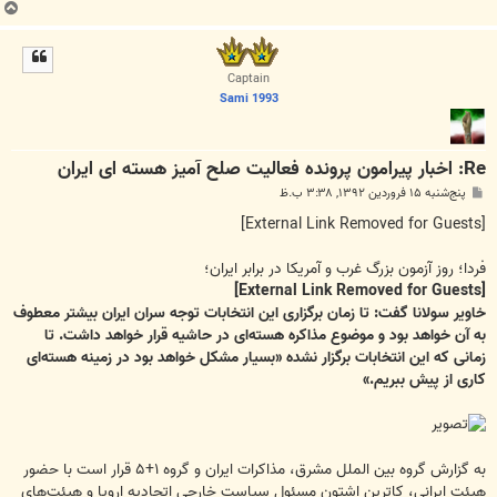
ب
ا
ل
ا
Captain
Sami 1993
Re: اخبار پیرامون پرونده فعالیت صلح آمیز هسته ای ایران
پ
پنج‌شنبه ۱۵ فروردین ۱۳۹۲, ۳:۳۸ ب.ظ
س
ت
[External Link Removed for Guests]
فردا؛ روز آزمون بزرگ غرب و آمریکا در برابر ایران؛
[External Link Removed for Guests]
خاویر سولانا گفت: تا زمان برگزاری این انتخابات توجه سران ایران بیشتر معطوف
به آن خواهد بود و موضوع مذاکره هسته‌ای در حاشیه قرار خواهد داشت. تا
زمانی که این انتخابات برگزار نشده «بسیار مشکل خواهد بود در زمینه هسته‌ای
کاری از پیش ببریم.»
به گزارش گروه بین الملل مشرق، مذاکرات ایران و گروه ۱+۵ قرار است با حضور
هیئت ایرانی، کاترین اشتون مسئول سیاست خارجی اتحادیه اروپا و هیئت‌های