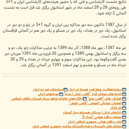
نتایج نشست کارشناسی و فنی که با حضور هیئت‌های کارشناسی ایران و 1+5
طی روزهای 28 و 29 اسفند ماه در شهر استانبول برگزار شد قرار است به نشست
آلماتی 2 ارائه شود.
از سال 1387 تاکنون سه دور مذاکره بین ایران و گروه 1+5 در ژنو و دو دور در
استانبول، یک دور در بغداد، یک دور در مسکو و یک دور هم در آلماتی قزاقستان
برگزار شده است.
تیر ماه 1387، مهر ماه 1388، آذر ماه 1389 به ترتیب مذاکرات ژنو یک، دو و
سه برگزار و استانبول بهمن 1389 و همچنین 26 فروردین ماه 1391 میزبان دور
بعدی گفت‌وگوها بود. این مذاکرات سوم و چهارم خرداد در بغداد و 29 و 30
خرداد ماه در مسکو و هشتم و نهم اسفند 1391 در آلماتی برگزار شد.
پرونده فعالیت صلح آمیز هسته ای ایران
تسلیحات ضد زره ایران
ناوچه های موشک انداز "کلاس کمان / سینا"
پهپادهای ایرانی
ناوشکن های "کلاس موج"
بالگردهای خانواده شاهد سپاه پاسداران انقلاب اسلامی
ناوشکن عملیاتی-آموزشی "کلاس لقمان"
ناو خارک
رادارهای ایرانی؛ سربازان همیشه بیدار آسمان
موشك پدافند هوايي "صياد 2"
توان پدافند هوایی جمهوری اسلامی ایران
موشک های بالستیک و شبه بالستیک ساخت جمهوری اسلامی ایران