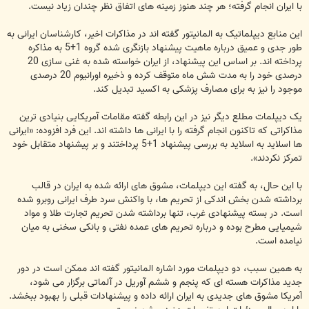
با ایران انجام گرفته؛ هر چند هنوز زمینه های اتفاق نظر چندان زیاد نیست.
این منابع دیپلماتیک به المانیتور گفته اند در مذاکرات اخیر، کارشناسان ایرانی به
طور جدی و عمیق درباره ماهیت پیشنهاد بازنگری شده گروه 1+5 به مذاکره
پرداخته اند. بر اساس این پیشنهاد، از ایران خواسته شده به غنی سازی 20
درصدی خود را به مدت شش ماه متوقف کرده و ذخیره اورانیوم 20 درصدی
موجود را نیز به برای مصارف پزشکی به اکسید تبدیل کند.
یک دیپلمات مطلع دیگر نیز در این رابطه گفته مقامات آمریکایی بنیادی ترین
مذاکراتی که تاکنون انجام گرفته را با ایرانی ها داشته اند. این فرد افزوده: «ایرانی
ها اسلاید به اسلاید به بررسی پیشنهاد 1+5 پرداختند و بر پیشنهاد متقابل خود
تمرکز نکردند».
با این حال، به گفته این دیپلمات، مشوق های ارائه شده به ایران در قالب
برداشته شدن بخش اندکی از تحریم ها، با واکنش سرد طرف ایرانی روبرو شده
است. در بسته پیشنهادی غرب، تنها برداشته شدن تحریم تجارت طلا و مواد
شیمیایی مطرح بوده و درباره تحریم های عمده نفتی و بانکی سخنی به میان
نیامده است.
به همین سبب، دو دیپلمات مورد اشاره المانیتور گفته اند ممکن است در دور
جدید مذاکرات هسته ای که پنجم و ششم آوریل در آلماتی برگزار می شود،
آمریکا مشوق های جدیدی به ایران ارائه داده و پیشنهادات قبلی را بهبود ببخشد.