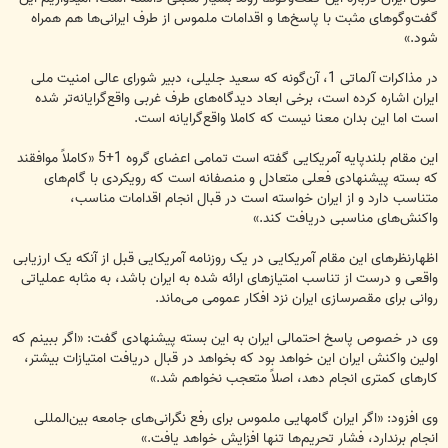
گفت‌وگوهای مثبت با پاسخ‌ها و اقدامات ملموس از طرف ایرانی‌ها هم همراه
شود.»
در مذاکرات آلماتی 1، آن‌گونه که سعید جلیلی، دبیر شورای عالی امنیت ملی
ایران اشاره کرده است، برخی ابعاد دیدگاه‌های طرف غربی واقع‌گرایانه‌تر شده
است اما این بدان معنا نیست که کاملا واقع‌گرایانه است.
این مقام بلندپایه آمریکایی گفته است تمامی اعضای گروه 1+5 «کاملاً موافقند
که بسته پیشنهادی فعلی متعادل و منصفانه است که رویکردی با گام‌های
متناسب دارد و از ایران خواسته است در قبال انجام اقدامات مناسب،
واکنش‌های مناسبی دریافت کند.»
اظهارنظرهای این مقام آمریکایی در یک روزنامه آمریکایی قبل از آنکه یک ارزیابی
واقعی و درست از تناسب امتیازهای ارائه شده به ایران باشد، به مثابه عملیاتی
روانی برای مقصرسازی ایران نزد افکار عمومی می‌ماند.
وی در خصوص پاسخ احتمالی ایران به این بسته پیشنهادی گفت: «اگر ببینم که
اولین واکنش ایران این خواهد بود که بخواهد در قبال دریافت امتیازات بیشتر،
کارهای کمتری انجام دهد، اصلاً متعجب نخواهم شد.»
وی افزود: «اگر ایران گامهایی ملموس برای رفع نگرانی‌های جامعه بین‌المللی
انجام برندارد، فشار تحریم‌ها تنها افزایش خواهد یافت.»