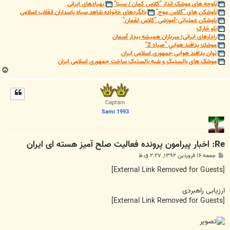
ناوچه های موشک انداز "کلاس کمان / سینا"
پهپادهای ایرانی
ناوشکن های "کلاس موج"
بالگردهای خانواده شاهد سپاه پاسداران انقلاب اسلامی
ناوشکن عملیاتی-آموزشی "کلاس لقمان"
ناو خارک
رادارهای ایرانی؛ سربازان همیشه بیدار آسمان
موشك پدافند هوايي "صياد 2"
توان پدافند هوایی جمهوری اسلامی ایران
موشک های بالستیک و شبه بالستیک ساخت جمهوری اسلامی ایران
ب
ا
ل
ا
Captain
Sami 1993
Re: اخبار پیرامون پرونده فعالیت صلح آمیز هسته ای ایران
پ
جمعه ۱۶ فروردین ۱۳۹۲, ۲:۲۷ ق.ظ
س
ت
[External Link Removed for Guests]
ارزیابی راهبردی
[External Link Removed for Guests]