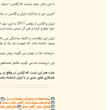
با این حال، بعید نیست که آژانس –صرف نظر از اینکه ایران و گروه 1+5 مذاکرات خود را چه زمانی انجام می
آخرین دور از مذاکرات ایران و آژانس در ماه فوریه (زمس
خود مطرح کرده و طی آن مدعی شده است که
ایران این اطلاعات را کاملا ساختگی می دا
وجود داشته باشد که تعهدت هر یک از طرف
دیپلمات ها در تهران می گویند پیش نویس 
این دیپلمات ها می گویند ظاهرا همانطور که آمانو در سخنرانی افتتاحیه اجلاس
علت هم این است که آژانس در واقع در پی
همکاری های جدی تر با ایران نداشته باشد
پرونده فعالیت صلح آمیز هسته ای ایران
ت
ناوچه های موشک انداز "کلاس کمان / سینا"
ناوشکن های "کلاس موج"
بالگردهای خانوا