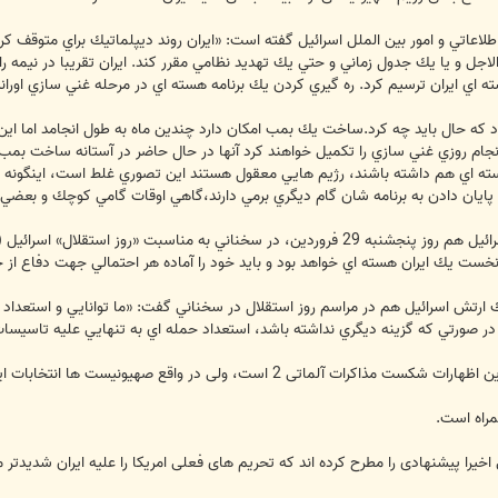
اطلاعاتي و امور بين الملل اسرائيل گفته است: «ايران روند ديپلماتيك براي متوقف ك
لاجل و يا يك جدول زماني و حتي يك تهديد نظامي مقرر كند. ايران تقريبا در نيمه 
اي ايران ترسيم كرد. ره گيري كردن يك برنامه هسته اي در مرحله غني سازي اوراني
كه حال بايد چه كرد.ساخت يك بمب امكان دارد چندين ماه به طول انجامد اما اين كار
ام روزي غني سازي را تكميل خواهند كرد آنها در حال حاضر در آستانه ساخت بمب قرار 
 اي هم داشته باشند، رژيم هايي معقول هستند اين تصوري غلط است، اينگونه رژيم ه
 پايان دادن به برنامه شان گام ديگري برمي دارند،گاهي اوقات گامي كوچك و بعضي 
موشه ياآلون، وزير دفاع (جنك ) جديد اسرائيل هم روز پنجشنبه 29 فروردین، در سخناني ب
ست يك ايران هسته اي خواهد بود و بايد خود را آماده هر احتمالي جهت دفاع از خود 
رتش اسرائيل هم در مراسم روز استقلال در سخناني گفت: «ما توانايي و استعداد برخ
ر صورتي كه گزينه ديگري نداشته باشد، استعداد حمله اي به تنهايي عليه تاسيسات هس
است، ولی در واقع صهیونیست ها انتخابات ایران را هدف گرفته اند.
همراه است.
 اخیرا پیشنهادی را مطرح کرده اند که تحریم های فعلی امریکا را علیه ایران شدیدتر 