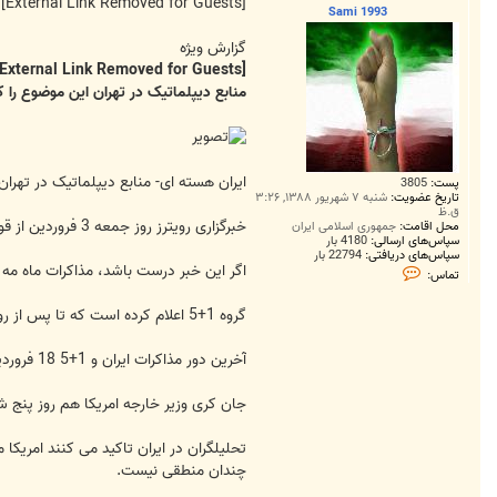
ت
[External Link Removed for Guests]
Sami 1993
گزارش ویژه
[External Link Removed for Guests]
منابع دیپلماتیک در تهران این موضوع را ک
ایران هسته ای- منابع دیپلماتیک در تهران
پست:
3805
تاریخ عضویت:
شنبه ۷ شهریور ۱۳۸۸, ۳:۲۶
ق.ظ
خبرگزاری رویترز روز جمعه 3 فروردین از قول دیپلمات های اروپایی در وین گزارش داد که احتمالا دور جدید مذاکرات ایران و آژانس در ماه مه (اواخر اردیبهشت ماه) برگزار خواهد شد.
محل اقامت:
جمهوری اسلامی ایران
سپاس‌های ارسالی:
4180 بار
سپاس‌های دریافتی:
22794 بار
اگر این خبر درست باشد، مذاکرات ماه مه دهمین دو
ت
تماس:
م
ا
س
گروه 1+5 اعلام کرده است که تا پس از روشن شدن نتیجه انتخابات ریاست جمهوری در ایران احتمالا دور جدیدی از مذاکرات با ایران برگزار نخواهد شد.
S
a
m
آخرین دور مذاکرات ایران و 1+5 18 فروردین در آلماتی قزاقستان برگزار شد اما به دلیل انعطاف ناپذیری گروه 1+5 به نتیجه نرسید.
i
1
9
جان کری وزیر خارجه امریکا هم روز پنج شنبه 29 فروردین تایید کرده است که این گروه در انتظار نتیجه انتخابات ایران
9
3
تحلیلگران در ایران تاکید می کنند امریکا
چندان منطقی نیست.