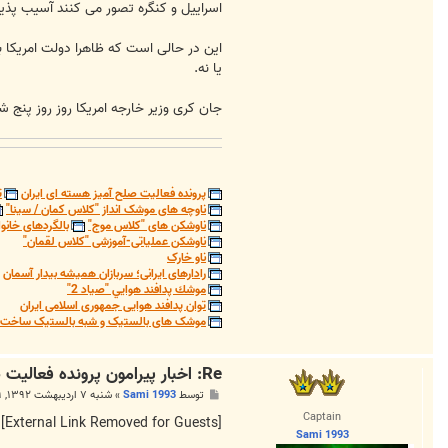
اسراییل و کنگره تصور می کنند آسیب پذیری
این در حالی است که ظاهرا دولت امریکا ب
یا نه.
جان کری وزیر خارجه امریکا روز روز پنج شنبه 29 فروردین 1391 (18 آوریل 2013) در کمیته روابط خارجی سنا تاکید کرد که کنگره باید صبور باشد تا زمان انتخابات 
پرونده فعالیت صلح آمیز هسته ای ایران
ت
ناوچه های موشک انداز "کلاس کمان / سینا"
ناوشکن های "کلاس موج"
بالگردهای خانوا
ناوشکن عملیاتی-آموزشی "کلاس لقمان"
ناو خارک
رادارهای ایرانی؛ سربازان همیشه بیدار آسمان
موشك پدافند هوايي "صياد 2"
توان پدافند هوایی جمهوری اسلامی ایران
موشک های بالستیک و شبه بالستیک ساخت ج
Re: اخبار پیرامون پرونده فعالیت صلح آمیز هسته ای ایران
پ
توسط
Sami 1993
»
شنبه ۷ اردیبهشت ۱۳۹۲, ۱۲:۵۹ ب.ظ
س
Captain
ت
[External Link Removed for Guests]
Sami 1993