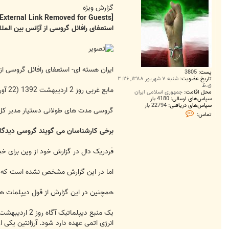
گزارش ویژه
[External Link Removed for Guests]
استعفای رافائل گروسی از آژانس بین الم
ایران هسته ای- استعفای رافائل گروسی ا
پست:
3805
تاریخ عضویت:
شنبه ۷ شهریور ۱۳۸۸, ۳:۲۶
ق.ظ
مابع غربی روز 2 اردیبهشت 1392 (22 آوریل 2013) خبر داداند که رافائل گروسی دستیار ارشد مدیر کل از پست خود در آژانس استعفا داده است.
محل اقامت:
جمهوری اسلامی ایران
سپاس‌های ارسالی:
4180 بار
سپاس‌های دریافتی:
22794 بار
گروسی مدت های طولانی دستیار مدیر کل و
ت
تماس:
م
ا
برخی کارشناسان می گویند گروسی دیدگاه ه
س
S
a
فردریک دال در گزارش خود از وین برای خبرگزاری رویترز در روز 2 اردیبهشت نوشته است که گروسی به
m
i
1
اما در این گزارش مشخص نشده است که گ
9
9
3
همچنین در این گزارش از قول دیپلمات های
یک منبع دیپل
انرژی اتمی عهده دارد شود. آرژانتین یکی از 35 عضو شورای حکام آژانس اس