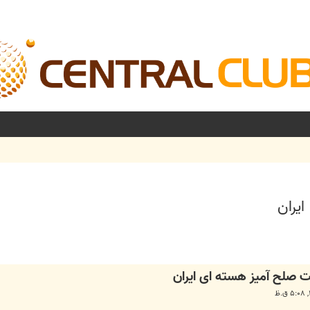
یران
شرفته