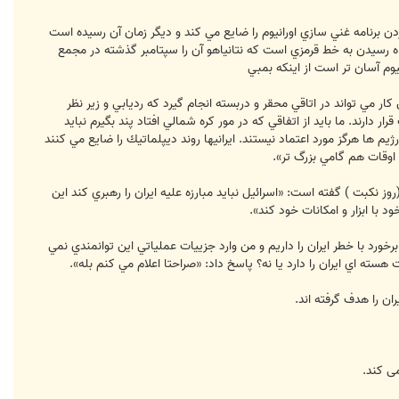
ردن برنامه غني سازي اورانيوم را ضايع مي كند و ديگر زمان آن رسيده است
راه رسيدن به خط قرمزي است كه نتانياهو آن را سپتامبر گذشته در مجمع
وم آسان تر است از اينكه بمبي
 مي تواند در اتاقي محقر و دربسته انجام گيرد كه رديابي و زير نظر
دارند. ما بايد از اتفاقي كه در مور كره شمالي افتاد پند بگيرم نبايد
ا هرگز مورد اعتماد نيستند. ايرانيها روند ديپلماتيك را ضايع مي كنند
اوقات هم گامي بزرگ تر».
ه مناسبت «روز استقلال» اسرائيل (روز نكبت ) گفته است: «اسرائيل نبايد مبارزه عليه ايران را رهبري كند اين
با ابزار و امكانات خود كند».
ورد با خطر ايران را داريم و من وارد جزييات عملياتي اين توانمندي نمي
ته اي ايران را دارد يا نه؟ پاسخ داد: «صراحتا اعلام مي كنم بله».
می کند.