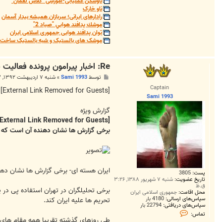
ناوشکن عملیاتی-آموزشی "کلاس لقمان"
ناو خارک
رادارهای ایرانی؛ سربازان همیشه بیدار آسمان
موشك پدافند هوايي "صياد 2"
توان پدافند هوایی جمهوری اسلامی ایران
موشک های بالستیک و شبه بالستیک ساخت ج
Re: اخبار پیرامون پرونده فعالیت صلح آمیز هسته ای ایران
پ
توسط
Sami 1993
»
شنبه ۷ اردیبهشت ۱۳۹۲, ۱۲:۵۳ ب.ظ
س
Captain
ت
[External Link Removed for Guests]
Sami 1993
گزارش ویژه
[External Link Removed for Guests]
برخی گزارش ها نشان دهنده آن است که فشار اسراییل بر د
ایران هسته ای- برخی گزارش ها نشان دهنده آن است که 
پست:
3805
تاریخ عضویت:
شنبه ۷ شهریور ۱۳۸۸, ۳:۲۶
ق.ظ
برخی تحلیلگران در تهران استفاده پی در پ
محل اقامت:
جمهوری اسلامی ایران
سپاس‌های ارسالی:
4180 بار
تحریم ها علیه ایران کند.
سپاس‌های دریافتی:
22794 بار
ت
تماس:
م
طی روزهای گذشته تقریبا همه مقام های سط