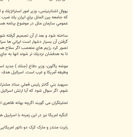
ا
س
S
يووال اشتاينيتس، وزير امور استراتژيك و 
a
كه جامعه بين الملل براي ايران يك ضرب ا
m
i
عمومي سازمان ملل در موضوع برنامه هسته 
1
9
9
ساخته شود و بعد از آن تصميم گرفته شود 
3
گرفتن آن بسيار دشوار است ايراني ها سرانج
تصور كرد رژيم هاي متعصب اگر سلاح هسته
تا به هدفشان نزديك تر شوند انها به جاي
وظيفه آمريكا و غرب است. اسرائيل هدف نخ
سپهبد بني گانتز رئيس فعلي ستاد مشترك ا
شوم. اگر سوال شود که آيا ارتش اسرائيل د
تحلیلگران می گویند اگرچه بهانه ظاهری این اظهارات شکست مذاکرات آلماتی 2 
کنگره امریکا نیز در این زمینه با اسراییل 
رابرت منندز و مارک کرک دو ناتور امریکایی