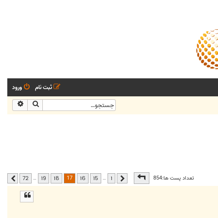
ثبت نام
ورود
جستجو
جستجو
صفحه
17
از
72
17
تعداد پست ها:854
…
…
72
19
18
16
15
1
قبلی
بعدی