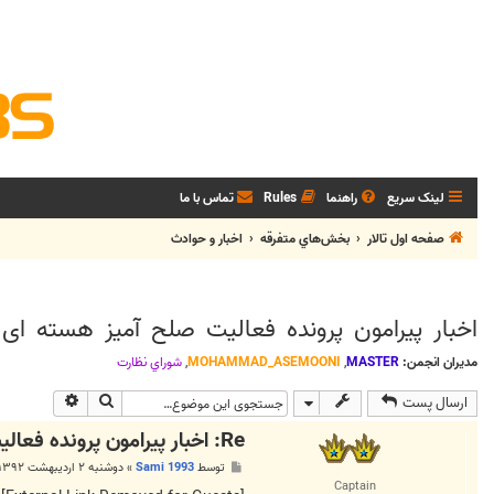
لینک سریع
راهنما
Rules
تماس با ما
صفحه اول تالار
بخش‌‌هاي متفرقه
اخبار و حوادث
اخبار پیرامون پرونده فعالیت صلح آمیز هسته ای ا
مدیران انجمن:
MASTER
,
MOHAMMAD_ASEMOONI
,
شوراي نظارت
جستجو
جستجوی پی
ارسال پست
Re: اخبار پیرامون پرونده فعالیت صلح آمیز هسته ای ایران
پ
توسط
Sami 1993
»
دوشنبه ۲ اردیبهشت ۱۳۹۲, ۵:۰۸ ق.ظ
س
Captain