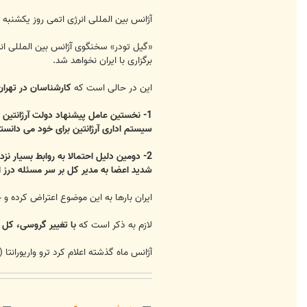
آژانس بین المللی انرژی اتمی روز یکشنبه
«گیل تودر» سخنگوی آژانس بین المللی انر
برگزاری با ایران نخواهد شد.
این در حالی است که
کارشناسان در تهرا
1- نخستین عامل پیشنهاد دولت آرژانتین
سیستم اداری آرژانتین برای خود می دانس
2- دومین دلیل احتمالا به روابط بسیار 
شدید اعضا به مدیر کل بر سر مسئله درز ا
ایران بارها به این موضوع اعتراض کرده و
لازم به ذکر است که
با تغییر گروسی، کل 
آژانس ماه گذشته اعلام کرد ترو واریورانتا (Tero Varjoranta ) مقام ارشد فنلاندی پس از بازنشستگی هرمان ناکرتس بازرس ارشد هسته ای آژانس در فصل پاییز، سمت وی را به عهده خواهد گرفت.