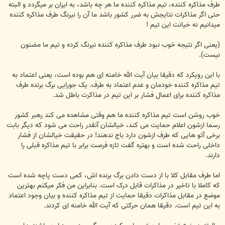
طرف مذاکره کننده، تیم مذاکره کننده ما هر چه باشد، به ایران بر میگردد و البته
حتی اگر مذاکرات نتایجش به ضرر کشور باشد ما آن را نیرنگ طرف مذاکره کننده
میدانیم نه خیانت این تیم !
(یعنی اگر نتیجه خوب نبود طرف مذاکره کننده نیرنگ کرده و تیم ما مضنون
نیست).
با این رویکرد که دقیقا بیان آیت الله خامنه ای هم بوده است، یعنی اعتماد به
تیم مذاکره کننده خودمان و عدم اعتماد به طرف. یک جورایی برگ برنده طرف
مذاکره کننده برای اعمال فشار بر این تیم در مذاکرت باطل شد.
خوب روشن است تیم مذاکره کننده ما هم وقتی مشاهده می کند رهبر کشور
رسما ازشون اعلام حمایت می کند، خیالشان آنقدر راحت می شود که دیگر بابت
برخی آتو هایی که طرف ازشون دارد باج ندهند! در حقیقت خیالشان از فشار
داخلی راحت شده است و بهتره گفت تازه فرصت برابر با تیم مذاکره قبلی را
دارند.
اما طرف مقابل کلا با از دست دادن برگ برنده اش، کمی دست پاچه شده است
که کاملا با تاخیر در مذاکرات قابل درک است. بنابراین من فکر میکنم بهترین
موضع در مقابل مذاکرات دقیقا حمایت از تیم مذاکره کننده و بیان وجود اعتماد
به این تیم است. دقیقا همان حرکتی که آیت الله خامنه ای کردند.