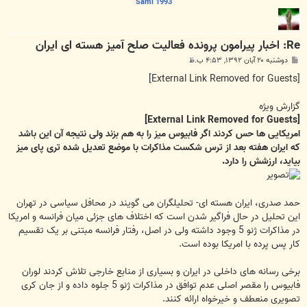
Sami 1993
Re: اخبار پیرامون پرونده فعالیت صلح آمیز هسته ای ایران
پ
دوشنبه ۲۰ آبان ۱۳۹۲, ۴:۵۳ ب.ظ
س
ت
[External Link Removed for Guests]
گزارش ویژه
[External Link Removed for Guests]
امریکایی ها حس کردند اگر فابیوس میز را به هم بزند ولی نتیجه آن این باشد
که ایران هفته بعد از ترس شکست مذاکرات با موضع تعدیل شده تری پای میز
بیاید، ارزشش را دارد.
حمد صدری، ایران هسته ای- تحلیلگران می گویند در محافل سیاسی در تهران
این تحلیل در حال فراگیر شدن است که اختلاف های جزئی میان فرانسه و امریکا
در مذاکرات ژنو 5 وجود داشته ولی در اصل، رفتار فرانسه مبتنی بر یک تقسیم
کار پس پرده با امریکا بوده است.
برخی رسانه های داخلی در ایران و بسیاری از منابع خارجی تلاش کردند لوران
فابیوس را مقصر اصلی عدم توافق در مذاکرات ژنو 5 جلوه داده و از جان کری
تصویری منعطف و خیرخواه ارائه کنند.