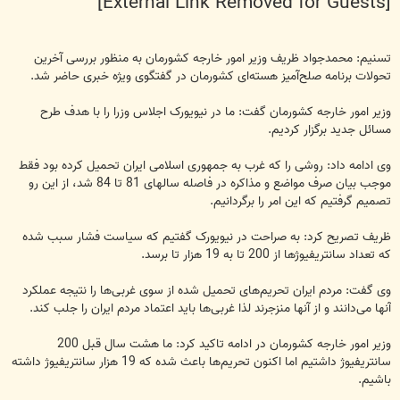
[External Link Removed for Guests]
تسنیم: محمدجواد ظریف وزیر امور خارجه کشورمان به منظور بررسی آخرین
تحولات برنامه صلح‌آمیز هسته‌ای کشورمان در گفتگوی ویژه خبری حاضر شد.
وزیر امور خارجه کشورمان گفت: ما در نیویورک اجلاس وزرا را با هدف طرح
مسائل جدید برگزار کردیم.
وی ادامه داد: روشی را که غرب به جمهوری اسلامی ایران تحمیل کرده بود فقط
موجب بیان صرف مواضع و مذاکره در فاصله سالهای 81 تا 84 شد، از این رو
تصمیم گرفتیم که این امر را برگردانیم.
ظریف تصریح کرد: به صراحت در نیویورک گفتیم که سیاست فشار سبب شده
که تعداد سانتریفیوژها از 200 تا به 19 هزار تا برسد.
وی گفت: مردم ایران تحریم‌های تحمیل شده از سوی غربی‌ها را نتیجه عملکرد
آنها می‌دانند و از آنها منزجرند لذا غربی‌ها باید اعتماد مردم ایران را جلب کند.
وزیر امور خارجه کشورمان در ادامه تاکید کرد: ما هشت سال قبل 200
سانتریفیوژ داشتیم اما اکنون تحریم‌ها باعث شده که 19 هزار سانتریفیوژ داشته
باشیم.