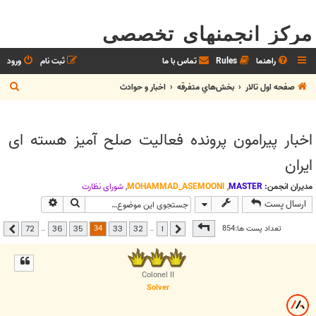
مرکز انجمنهای تخصصی
راهنما
Rules
تماس با ما
ثبت نام
ورود
ج
صفحه اول تالار
بخش‌‌هاي متفرقه
اخبار و حوادث
س
ت
اخبار پیرامون پرونده فعالیت صلح آمیز هسته ای
ج
ایران
و
مدیران انجمن:
MASTER
,
MOHAMMAD_ASEMOONI
,
شوراي نظارت
جستجو
جستجوی پیشر
ارسال پست
صفحه
34
از
72
34
تعداد پست ها:854
…
…
72
36
35
33
32
1
قبلی
بعدی
Colonel II
Solver