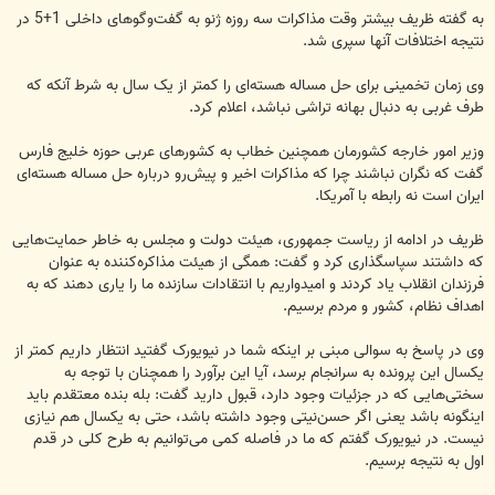
به گفته ظریف بیشتر وقت مذاکرات سه روزه ژنو به گفت‌وگوهای داخلی 1+5 در
نتیجه اختلافات آنها سپری شد.
وی زمان تخمینی برای حل مساله هسته‌ای را کمتر از یک سال به شرط آنکه که
طرف غربی به دنبال بهانه تراشی نباشد، اعلام کرد.
وزیر امور خارجه کشورمان همچنین خطاب به کشورهای عربی حوزه خلیج فارس
گفت که نگران نباشند چرا که مذاکرات اخیر و پیش‌رو درباره حل مساله هسته‌ای
ایران است نه رابطه با آمریکا.
ظریف در ادامه از ریاست جمهوری، هیئت دولت و مجلس به خاطر حمایت‌هایی
که داشتند سپاسگذاری کرد و گفت: همگی از هیئت مذاکره‌کننده به عنوان
فرزندان انقلاب یاد کردند و امیدواریم با انتقادات سازنده ما را یاری دهند که به
اهداف نظام، کشور و مردم برسیم.
وی در پاسخ به سوالی مبنی بر اینکه شما در نیویورک گفتید انتظار داریم کمتر از
یکسال این پرونده به سرانجام برسد، آیا این برآورد را همچنان با توجه به
سختی‌هایی که در جزئیات وجود دارد، قبول دارید گفت: بله بنده معتقدم باید
اینگونه باشد یعنی اگر حسن‌نیتی وجود داشته باشد، حتی به یکسال هم نیازی
نیست. در نیویورک گفتم که ما در فاصله کمی می‌توانیم به طرح کلی در قدم
اول به نتیجه برسیم.