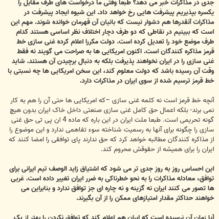
جدی در مذاکرات خبر می دهد؟ طبعا وقتی ما درخواست های طرف مقابل را
یکسره بپذیریم پیشرفت هایی رخ خواهد داد. این شیوه ایجاد پیشرفت در
مذاکرات آنقدرها هم دشوار نیست که بانیان آن قهرمان خوانده شوند. مهم این
است که ببینیم در نقاطی که دو طرف دچار اختلاف نظر اساسی هستند کدام
طرف موضع خود را تعدیل کرده است. دولت مکررا اعلام کرده غنی سازی خط
قرمز مذاکره کنندگان است. اکنون امریکایی ها به صراحت می گویند نه فقط
غنی سازی را در ایران نخواهند پذیرفت بلکه به دنبال برچیدن آن هستند. شاید
وقت آن رسیده باشد که دولت معلوم کند، این سخن امریکایی ها چه نسبتی با
خط قرمز ترسیم شده از سوی ایران در مذاکرات دارد.
آنچه خط قرمز است نه کلمه غنی سازی –که امریکایی ها حتی آن را هم به کار
نمی برند- بلکه اعمال حق کامل غنی سازی صنعتی داخل خاک ایران بدون هیچ
گونه تحریمی است. طبعا ملت ایران در این باره که ماده 4 ان پی تی حق غنی
سازی را چگونه برای آنها به رسمیت شناخته سوء تفاهمی ندارد و این موضوع را
از مذاکره کنندگان مطالبه خواهد کرد که حق ندارند پای توافقی را امضا کنند که
ایران را برای همیشه از حقوقش محروم کند.
این احساس روز به روز جدی تر می شود که اشتیاق زاید الوصف تیم ایرانی برای
توافق، معادله مذاکرات را به نحو خطرناکی به ضرر ایران تغییر داده است. غربی
ها تصور می کنند ایران نه گزینه و نه چاره ای جز توافق ندارد و بنابراین می
خواهند حداکثر مقدار امتیازهای ممکن را از آن بگیرند.
آیا زمان آن نرسیده است که ایران هم اعلام کند که توافق نکردن را بهتر از یک