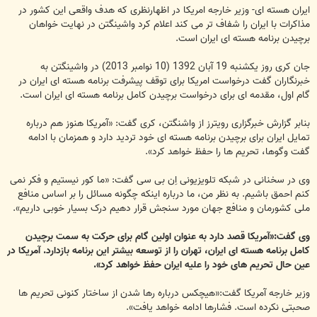
ایران هسته ای- وزیر خارجه امریکا در اظهارنظری که هدف واقعی این کشور در
مذاکرات با ایران را شفاف تر می کند اعلام کرد واشینگتن در نهایت خواهان
برچیدن برنامه هسته ای ایران است.
جان کری روز یکشنبه 19 آبان 1392 (10 نوامبر 2013) در واشینگتن به
خبرنگاران گفت درخواست امریکا برای توقف پیشرفت برنامه هسته ای ایران در
گام اول، مقدمه ای برای درخواست برچیدن کامل برنامه هسته ای ایران است.
بنابر گزارش خبرگزاری رویترز از واشنگتن، کری گفت: «آمریکا هنوز هم درباره
تمایل ایران برای برچیدن برنامه هسته ای خود تردید دارد و همزمان با ادامه
گفت وگوها، تحریم ها را حفظ خواهد کرد».
وی در سخنانی در شبکه تلویزیونی اِن بی سی گفت: «ما کور نیستیم و فکر نمی
کنم احمق باشیم. به نظر من، ما درباره اینکه چگونه مسائل را بر اساس منافع
ملی کشورمان و منافع جهان مورد سنجش قرار دهیم درک بسیار خوبی داریم».
وی گفت:«آمریکا قصد دارد به عنوان اولین گام برای حرکت به سمت برچیدن
کامل برنامه هسته ای ایران، تهران را از توسعه بیشتر این برنامه بازدارد. آمریکا در
عین حال تحریم های خود را علیه ایران حفظ خواهد کرد».
وزیر خارجه آمریکا گفت:«هیچکس درباره رها شدن از ساختار کنونی تحریم ها
صحبتی نکرده است. فشارها ادامه خواهد یافت».