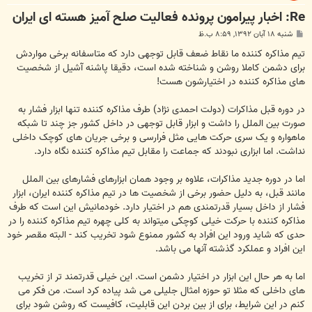
Re: اخبار پیرامون پرونده فعالیت صلح آمیز هسته ای ایران
پ
شنبه ۱۸ آبان ۱۳۹۲, ۸:۵۹ ب.ظ
س
ت
تیم مذاکره کننده ما نقاط ضعف قابل توجهی دارد که متاسفانه برخی مواردش
برای دشمن کاملا روشن و شناخته شده است، دقیقا پاشنه آشیل از شخصیت
های مذاکره کننده در اختیارشون هست!
در دوره قبل مذاکرات (دولت احمدی نژاد) طرف مذاکره کننده تنها ابزار فشار به
صورت بین الملل را داشت و ابزار قابل توجهی در داخل کشور جز چند تا شبکه
ماهواره و یک سری حرکت هایی مثل فرارسی و برخی جریان های کوچک داخلی
نداشت. اما ابزاری نبودند که جماعت را مقابل تیم مذاکره کننده نگاه دارد.
اما در دوره جدید مذاکرات، علاوه بر وجود همان ابزارهای فشارهای بین الملل
مانند قبل، به دلیل حضور برخی از شخصیت ها در تیم مذاکره کننده ایران، ابزار
فشار از داخل بسیار قدرتمندی هم در اختیار دارد. خودمانیش این است که طرف
مذاکره کننده با حرکت خیلی کوچکی میتواند به کلی چهره تیم مذاکره کننده را در
حدی که شاید ورود این افراد به کشور ممنوع شود تخریب کند - البته مقصر خود
این افراد و عملکرد گذشته آنها می باشد.
اما به هر حال این ابزار در اختیار دشمن است. این خیلی قدرتمند تر از تخریب
های داخلی که مثلا تو حوزه امثال جلیلی می شد پیاده کرد است. من فکر می
کنم در این شرایط، برای از بین بردن این قابلیت، کافیست که روشن شود برای