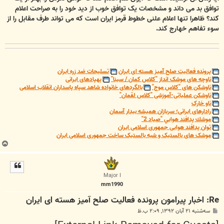
توافق بد می داند و مشخصات یک توافق خوب از دید خود را به صراحت اعلام
کند؟ ظاهرا تنها اعلام علنی خطوط قرمز ایران است که می تواند طرف مقابل را از
سوء تفاهم خهارج کند.
پرونده فعالیت صلح آمیز هسته ای ایران
تسلیحات ضد زره ایران
ناوچه های موشک انداز "کلاس کمان / سینا"
پهپادهای ایرانی
ناوشکن های "کلاس موج"
بالگردهای خانواده شاهد سپاه پاسداران انقلاب اسلامی
ناوشکن عملیاتی-آموزشی "کلاس لقمان"
ناو خارک
رادارهای ایرانی؛ سربازان همیشه بیدار آسمان
موشك پدافند هوايي "صياد 2"
توان پدافند هوایی جمهوری اسلامی ایران
موشک های بالستیک و شبه بالستیک ساخت جمهوری اسلامی ایران
ب
ا
ل
ا
Major I
mm1990
Re: اخبار پیرامون پرونده فعالیت صلح آمیز هسته ای ایران
پ
سه‌شنبه ۲۱ آبان ۱۳۹۲, ۲:۰۹ ب.ظ
س
ت