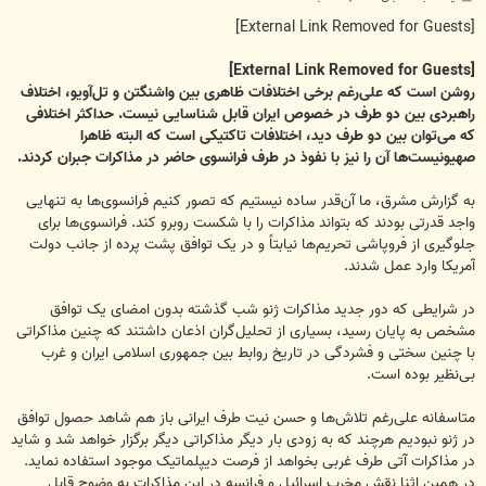
س
ت
[External Link Removed for Guests]
[External Link Removed for Guests]
روشن است که علی‌رغم برخی اختلافات ظاهری بین واشنگتن و تل‌آویو، اختلاف
راهبردی بین دو طرف در خصوص ایران قابل شناسایی نیست. حداکثر اختلافی
که می‌توان بین دو طرف دید، اختلافات تاکتیکی است که البته ظاهرا
صهیونیست‌ها آن را نیز با نفوذ در طرف فرانسوی حاضر در مذاکرات جبران کردند.
به گزارش مشرق، ما آن‌قدر ساده نیستیم که تصور کنیم فرانسوی‌ها به ‌تنهایی
واجد قدرتی بودند که بتواند مذاکرات را با شکست روبرو کند. فرانسوی‌ها برای
جلوگیری از فروپاشی تحریم‌ها نیابتاً و در یک توافق پشت پرده از جانب دولت
آمریکا وارد عمل شدند.
در شرایطی که دور جدید مذاکرات ژنو شب گذشته بدون امضای یک توافق
مشخص به پایان رسید، بسیاری از تحلیل‌گران اذعان داشتند که چنین مذاکراتی
با چنین سختی و فشردگی در تاریخ روابط بین جمهوری اسلامی ایران و غرب
بی‌نظیر بوده است.
متاسفانه علی‌رغم تلاش‌ها و حسن نیت طرف ایرانی باز هم شاهد حصول توافق
در ژنو نبودیم هرچند که به زودی بار دیگر مذاکراتی دیگر برگزار خواهد شد و شاید
در مذاکرات آتی طرف غربی بخواهد از فرصت دیپلماتیک موجود استفاده نماید.
در همین اثنا نقش مخرب اسرائیل و فرانسه در این مذاکرات به وضوح قابل