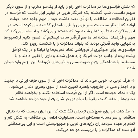
۵- نقش فرانسوی‌ها در مذاکرات اخیر ژنو را باید از یک‌سو مخرب و از سوی دیگر
مبهم دانست. شب گذشته یک خبرنگار غربی در توئیتر ابراز داشت که فرانسه در
آخرین لحظات با مخالفت با توافق قصد داشت خود را مهم جلوه دهد. دولت
اولاند که از نظر محبوبیت سیر نزولی را طی ماه‌های گذشته طی کرده است، در
این مذاکرات به «قورباغه‌ای شبیه بود که هفت‌تیر می‌کشد و احساس می‌کند که
مهم و قدرتمند است.» اما ما هم آن‌قدر ساده نیستیم که تصور کنیم فرانسوی‌ها
به‌تنهایی واجد قدرتی بودند که بتواند مذاکرات را با شکست روبرو کند.
فرانسوی‌ها برای جلوگیری از فروپاشی نظام تحریم‌ها یا نیابتا و در یک توافق
پشت پرده از جانب دولت آمریکا وارد عمل شدند و بازی را تغییر دادند و یا
مستقیما با هماهنگی رژیم صهیونیستی و لابی‌های ذی‌نفوذ این رژیم وارد میدان
شدند.
۶- طرف غربی به خوبی می‌داند که مذاکرات اخیر که از سوی طرف ایرانی با جدیت
و با اجماع ملی در چارچوب راهبرد تعیین شده از سوی رهبری دنبال می‌شود،
یک «اتمام حجت» است. اگر از این فرصت استفاده نکنند و بخواهند نظام
تحریم‌ها را حفظ کنند، یقینا با برخوردی در شان رفتار خود مواجه خواهند شد.
۷- مذاکرات ژنو برای هیچ‌کس تردیدی نگذاشت که این ایران نیست که به دنبال
مناقشه بر سر مساله هسته‌ای است. مسئولیت ادامه این مناقشه به شکل تام و
تمام بر عهده سردمداران رژیم‌های غربی و صهیونیستی است و این بی‌صداقتی
آنهاست که مذاکرات را با بن‌بست مواجه می‌کند.