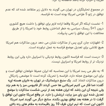
امریکا را خراب کرده باشد قاطعانه رد کرد.
در مجموع تحلیلگران در تهران می گویند به دلایل زیر متقاعد شده اند که عدم
توافق در ژنو 5 طراحی امریکا بوده است نه فرانسه.
1- نخست اینکه اگر امریکا واقعا اراده لازم برای توافق را داشت هیچ کشوری
درون 1+5 ریسک سیاسی به خطر انداختن روابط خود با امریکا را از طریق
مخالفت با این توافق را نمی پذیرفت.
2- اظهارات جان کری پس از مذاکرات نشان می دهد درون مذاکرات هم امریکا
هیچ تلاشی برای تعدیل موضع فرانسه به عمل نیاورده است.
3- درست است که فرانسه اکنون روابط نزدیکی با اسراییل دارد ولی این روابط
نزدیک تر از روابط امریکا و اسراییل نیست.
4- به نظر می رسد امریکا با این محاسبه که ایران عمیقا خواهان توافق است و
برای این موضوع عجله دارد، فرانسه را تحریک کرده است تا موضعی رادیکال
درون مذاکرات اتخاذ کند.
یک منبع دیپلماتیک در تهران به «ایران هسته ای»
گفت: «ما فکر می کنیم امریکایی ها حس کردند اگر فابیوس میز را به هم بزند
ولی نتیجه آن این باشد که ایران هفته بعد از ترس شکست مذاکرات با موضع
تعدیل شده تری پای میز بیاید، ارزشش را دارد. در واقع امریکا جلوی این توافق را
گرفت تا در هفته بعد توافق بهتری بکند». منابع دیگر می گویند امید امریکا
اکنون این است که تیم ایران ظرف 10 روز باقیمانده به مقام های رده بالای