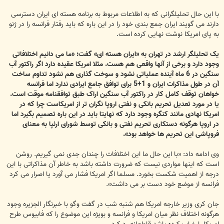
با این حال تحلیلگرانی که به اطلاعات مربوط به برنامه هسته ای ایران دسترسی
دارند می گویند ایران جمع بندی خود را در این باره که باید رفتار فرانسه را در ژنو
به پای امریکا نوشت نهایی کرده است.
یک تحلیلگر ارشد در تهران به «ایران هسته ای» گفت: «ما می دانیم اختلافاتی
وجود دارد و برخی از آنها واقعی هم هست. مثلا امریکا عقیده دارد اگر راکتور آب
سنگین در 6 ماه آینده عملیاتی نشود و سوخت گذاری هم نشود تداوم ساخت
آن در طول مذاکرات ایران و 1+5 برای توافق جامع ایرادی ندارد اما فرانسه
خواهان توقف کامل کار در راکتور آب سنگین اراک طبق توافقنامه موقت است.
یا در مورد تعدیل تحریم بانکی و نفتی اروپا نگران تر از امریکاست چرا که در
امریکا نهادی مانند کنگره وجود دارد که نهایتا باید در این باره تصمیم بگیرد اما
در اروپا هرگونه دستکاری تحریم نفتی و بانکی توسط شورای ارئپا به معنای
فروپاشی این تحریم ها خواهد بود».
وی ادامه داد: «با این حال ما این اختلافات را چندان جدی نمی گیریم. روشن
است که اینها مواردی نیست که ضرورت داشته باشد به خاطر آن مذاکراتی با این
درجه از اهمیت شکست بخورد. مسلما اگر امریکا فشار می آورد یا اصرار می کرد
فرانسه از موضع خود دست بر می داشت».
جان کری وزیر خارجه امریکا هم شنبه شب در گفت وگو با خبرنگار الجزیره وجود
هرگونه اختلاف نظر میان امریکا و فرانسه و بویژه این موضوع را که فابیوس طرح