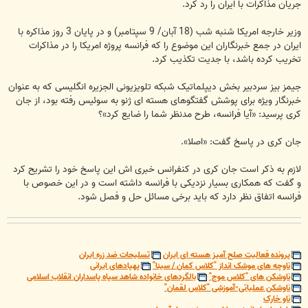
جریان مذاکرات با ایران را رد کرد.
وزیر خارجه امریکا شنبه شب (18 آبان/ 9 سپتامبر) و در پایان 3 روز مذاکره با
ایران در جمع خبرنگاران این موضوع را که فرانسه پروژه امریکا را در مذاکرات
تخریب کرده باشد، با جدیت تکذیب کرد.
جیمز بیز سردبیر بخش دیپلماتیک شبکه تلویزیونی الجزیره انگلیسی که به عنوان
خبرنگار ویژه برای پوشش گفتگوهای هسته ای ژنو به سوئیس رفته بود، از جان
کری پرسید: «آیا فرانسه، طرح مدنظر شما را ضایع کرد»؟
جان کری در پاسخ گفت: «اصلا».
لازم به ذکر است جان کری در کنفرانس خبری اش این پاسخ خود را تشریح کرد
و گفت که همکاری بسیار نزدیکی با فرانسه داشته است و در این خصوص با
فرانسه اتفاق نظر دارد که باید برخی مسائل حل و فصل شود.
پرونده فعالیت صلح آمیز هسته ای ایران
تسلیحات ضد زره ایران
ناوچه های موشک انداز "کلاس کمان / سینا"
پهپادهای ایرانی
ناوشکن های "کلاس موج"
بالگردهای خانواده شاهد سپاه پاسداران انقلاب اسلامی
ناوشکن عملیاتی-آموزشی "کلاس لقمان"
ناو خارک