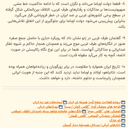
۸- قطعا دولت اوباما می‌داند و نگران است که با ادامه حاکمیت خط مشی
صهیونیست‌ها بر مذاکرات و رفتارهای طرف غربی، ائتلاف بین‌المللی شکل گرفته
در سطح برخی کشورهای غربی بر ضد ایران در خطر فروپاشی قرار می‌گیرد.
بنابراین پیش‌بینی می‌شود دولت اوباما برای جلوگیری از این اتفاق تلاش‌هایی
بکند.
۹- گفتمان طرف غربی در ژنو نشان داد که رویکرد «بازی با حاصل جمع صفر»
هنوز در انگاره‌های طرف غربی موج می‌زند و همچنان هنجار حاکم بر شیوه تفکر
ضدایرانی و مذاکراتی آنهاست. طبعا در برابر این نوع نگاه رئالیستی در صورت
ادامه، آنچه به کار می‌آید مقوله قدرت است.
۱۰- تاریخ ایران همواره با مقاومت در برابر زورگویان و زیاده‌خواهان همراه بوده
است. نتانیاهو، اولاند و اوباما نباید تردید کنند که این جنبه از هویت ایرانی
همچنان پابرجاست و تداوم داشته، دارد و خواهد داشت.
پرونده فعالیت صلح آمیز هسته ای ایران
تسلیحات ضد زره ایران
ناوچه های موشک انداز "کلاس کمان / سینا"
پهپادهای ایرانی
ناوشکن های "کلاس موج"
بالگردهای خانواده شاهد سپاه پاسداران انقلاب اسلامی
ناوشکن عملیاتی-آموزشی "کلاس لقمان"
ناو خارک
رادارهای ایرانی؛ سربازان همیشه بیدار آسمان