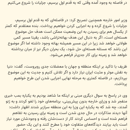
در فاصله به وجود آمده وقتی که به قدم اول برسیم، جزئیات را شروع می‌کنیم
وزیر امور خارجه همچنین تصریح کرد: در فاصله‌ای که به قدم اول برسیم،
جزئیات را شروع کرده و به اجرایی کردن خواهیم پرداخت. بنده معتقدم که کمتر
از یکسال هم برای رسیدن به این وضعیت ممکن است هدف حل موضوع
هسته‌ای است، اگر به دنبال این هدف بهانه‌تراشی باشد، یقینا مسیر کمی
طولانی خواهد شد زیرا در این مسیر همیشه بهانه وجود داشته اما اگر موضوع
این باشد که مسئله هسته‌ای حل شود، یک بحران دیگر نیز از میان برداشته
خواهد شد و زمینه برای کار جدی‌تر فراهم می‌شود.
ظریف با تاکید بر اینکه منطقه و جهان با معضلات جدی روبروست، گفت: دنیا
به نقش موثر و مثبت ایران نیاز دارد و اگر تلاش کنیم و جدیت به این موضوع
بپردازیم، در فاصله کمتری به مرحله نهایی اجرایی شدن این طرح خواهیم
پرداخت.
وی در پاسخ به سوال دیگری مبنی بر اینکه ما شاهد بودیم به یکباره بمب خبری
منفجر شد و وزرای خارجه بدون پیش‌بینی، برنامه‌های خود را لغو کردند و به ژنو
آمدند، چه شد که به یکباره این وزرا به این منطقه سرازیر شدند اظهار داشت:
آنها دیدند مذاکرات در حال جدی شدن است و زمینه برای رسیدن به تفاهم
فراهم شده است و احساس کردند کار از دست‌شان رفته و وجودشان مورد نیاز
است باید بیایند دیدگاه‌های متفاوت خود را مطرح کنند و این یک حضور