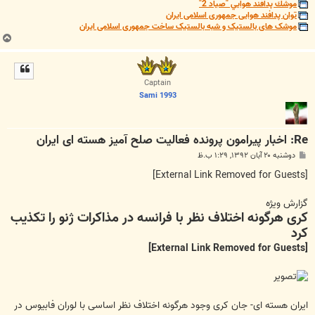
موشك پدافند هوايي "صياد 2"
توان پدافند هوایی جمهوری اسلامی ایران
موشک های بالستیک و شبه بالستیک ساخت جمهوری اسلامی ایران
ب
ا
ل
ا
Captain
Sami 1993
Re: اخبار پیرامون پرونده فعالیت صلح آمیز هسته ای ایران
پ
دوشنبه ۲۰ آبان ۱۳۹۲, ۱:۲۹ ب.ظ
س
ت
[External Link Removed for Guests]
گزارش ویژه
کری هرگونه اختلاف نظر با فرانسه در مذاکرات ژنو را تکذیب
کرد
[External Link Removed for Guests]
ایران هسته ای- جان کری وجود هرگونه اختلاف نظر اساسی با لوران فابیوس در