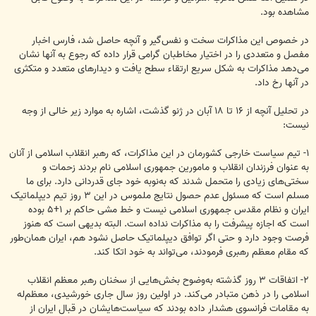
مشاهده بود.
در خصوص این مذاکرات سخت و نفس‌گیر و آنچه حاصل شد، فارس اخبار
مفصل و متعددی را در اختیار مخاطبان گرامی قرار داده که رجوع به آنها نشان
می‌دهد مذاکرات به شکل سریع ارتقاء سطح یافت و دیدارهای متعدد و متکثری
در آنها رخ داد.
در تحلیل آنچه از ۱۶ تا ۱۸ آبان در ژنو گذشت، اشاره به موارد زیر خالی از وجه
نیست:
۱- تیم سیاست خارجی کشورمان در این مذاکرات، که رهبر انقلاب اسلامی از آنان
به عنوان فرزندان انقلاب و مامورین جمهوری اسلامی نام بردند زحمات و
سختی‌های زیادی را متحمل شدند که به‌نوبه خود جای قدردانی دارد. برای ما
مسلم است که مسئول عدم حصول نتایج ملموس در این ۳ روز تیم دیپلماتیک
ایران و نظام مقدس جمهوری اسلامی نیست و خط مشی حاکم بر ۱+۵ بوده
است که اجازه پیشرفت را به مذاکرات نداده است. البته بدیهی است که هنوز
فرصت‌ وجود دارد و حتی اگر توافق دیپلماتیک حاصل نشود هم، ایران همان‌طور
که مقام معظم رهبری فرمودند، می‌تواند به خود اتکا کند.
۲- اتفاقات ۳ روز گذشته به‌وضوح بخش‌هایی از سخنان رهبر معظم انقلاب
اسلامی را در ذهن متبادر می‌کند. در اولین روز سال جاری خورشیدی، معظم‌له
به مقامات فرانسوی هشدار داده بودند که سیاست‌هایشان در قبال ایران از