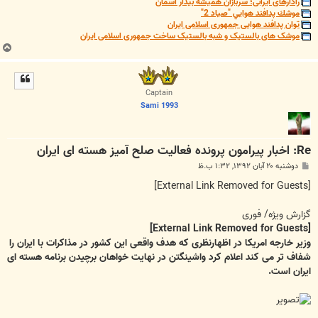
رادارهای ایرانی؛ سربازان همیشه بیدار آسمان
موشك پدافند هوايي "صياد 2"
توان پدافند هوایی جمهوری اسلامی ایران
موشک های بالستیک و شبه بالستیک ساخت جمهوری اسلامی ایران
ب
ا
ل
ا
Captain
Sami 1993
Re: اخبار پیرامون پرونده فعالیت صلح آمیز هسته ای ایران
پ
دوشنبه ۲۰ آبان ۱۳۹۲, ۱:۳۲ ب.ظ
س
ت
[External Link Removed for Guests]
گزارش ویژه/ فوری
[External Link Removed for Guests]
وزیر خارجه امریکا در اظهارنظری که هدف واقعی این کشور در مذاکرات با ایران را
شفاف تر می کند اعلام کرد واشینگتن در نهایت خواهان برچیدن برنامه هسته ای
ایران است.