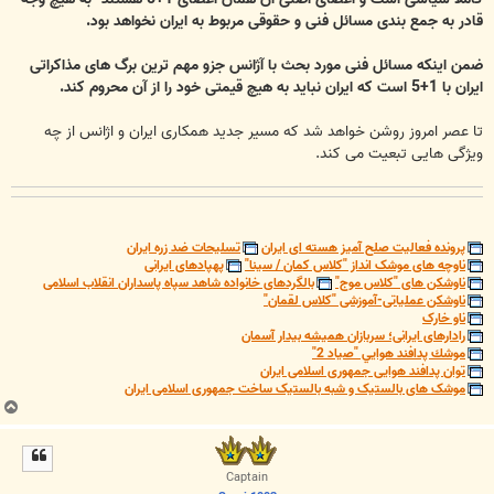
قادر به جمع بندی مسائل فنی و حقوقی مربوط به ایران نخواهد بود.
ضمن اینکه مسائل فنی مورد بحث با آژانس جزو مهم ترین برگ های مذاکراتی
ایران با 1+5 است که ایران نباید به هیچ قیمتی خود را از آن محروم کند.
تا عصر امروز روشن خواهد شد که مسیر جدید همکاری ایران و اژانس از چه
ویژگی هایی تبعیت می کند.
پرونده فعالیت صلح آمیز هسته ای ایران
تسلیحات ضد زره ایران
ناوچه های موشک انداز "کلاس کمان / سینا"
پهپادهای ایرانی
ناوشکن های "کلاس موج"
بالگردهای خانواده شاهد سپاه پاسداران انقلاب اسلامی
ناوشکن عملیاتی-آموزشی "کلاس لقمان"
ناو خارک
رادارهای ایرانی؛ سربازان همیشه بیدار آسمان
موشك پدافند هوايي "صياد 2"
توان پدافند هوایی جمهوری اسلامی ایران
موشک های بالستیک و شبه بالستیک ساخت جمهوری اسلامی ایران
ب
ا
ل
ا
Captain