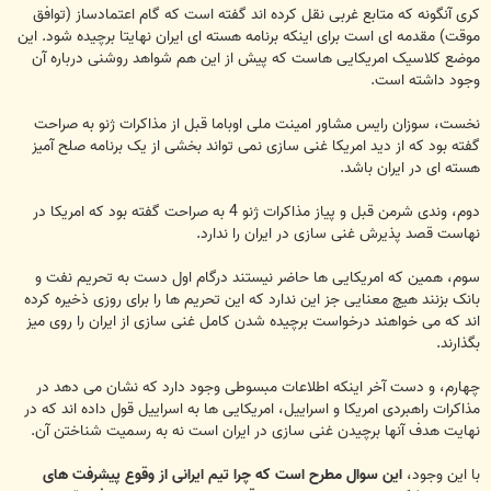
کری آنگونه که متابع غربی نقل کرده اند گفته است که گام اعتمادساز (توافق
موقت) مقدمه ای است برای اینکه برنامه هسته ای ایران نهایتا برچیده شود. این
موضع کلاسیک امریکایی هاست که پیش از این هم شواهد روشنی درباره آن
وجود داشته است.
نخست، سوزان رایس مشاور امینت ملی اوباما قبل از مذاکرات ژنو به صراحت
گفته بود که از دید امریکا غنی سازی نمی تواند بخشی از یک برنامه صلح آمیز
هسته ای در ایران باشد.
دوم، وندی شرمن قبل و پیاز مذاکرات ژنو 4 به صراحت گفته بود که امریکا در
نهاست قصد پذیرش غنی سازی در ایران را ندارد.
سوم، همین که امریکایی ها حاضر نیستند درگام اول دست به تحریم نفت و
بانک بزنند هیچ معنایی جز این ندارد که این تحریم ها را برای روزی ذخیره کرده
اند که می خواهند درخواست برچیده شدن کامل غنی سازی از ایران را روی میز
بگذارند.
چهارم، و دست آخر اینکه اطلاعات مبسوطی وجود دارد که نشان می دهد در
مذاکرات راهبردی امریکا و اسراییل، امریکایی ها به اسراییل قول داده اند که در
نهایت هدف آنها برچیدن غنی سازی در ایران است نه به رسمیت شناختن آن.
با این وجود،
این سوال مطرح است که چرا تیم ایرانی از وقوع پیشرفت های