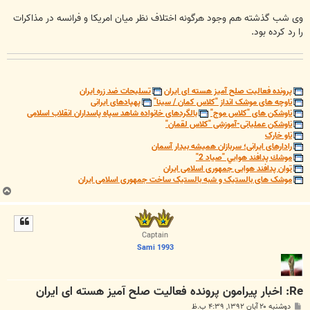
وی شب گذشته هم وجود هرگونه اختلاف نظر میان امریکا و فرانسه در مذاکرات
را رد کرده بود.
پرونده فعالیت صلح آمیز هسته ای ایران
تسلیحات ضد زره ایران
ناوچه های موشک انداز "کلاس کمان / سینا"
پهپادهای ایرانی
ناوشکن های "کلاس موج"
بالگردهای خانواده شاهد سپاه پاسداران انقلاب اسلامی
ناوشکن عملیاتی-آموزشی "کلاس لقمان"
ناو خارک
رادارهای ایرانی؛ سربازان همیشه بیدار آسمان
موشك پدافند هوايي "صياد 2"
توان پدافند هوایی جمهوری اسلامی ایران
موشک های بالستیک و شبه بالستیک ساخت جمهوری اسلامی ایران
ب
ا
ل
ا
Captain
Sami 1993
Re: اخبار پیرامون پرونده فعالیت صلح آمیز هسته ای ایران
پ
دوشنبه ۲۰ آبان ۱۳۹۲, ۴:۳۹ ب.ظ