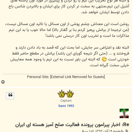
و البته هر نوع تخریب این تیم یا رو کردن و پیگیری در مورد اون پاشنه های
آشیل این تیم،منتهی به سخت تر کردن کار برای ایشان و بالابردن شانس باج
دادن توسط ایشان خواهد شد.
روشن است این معناش چشم پوشی از اون مسائل یا تائید اون مسائل نیست،
(من ترجیحا از بیانش پرهیز کردم بنا بر گفتار بالا) اما حالا خوب یا بد این تیم
مذاکرات ما است و تخریب اون کار درستی نمی باشد!
البته نقد و اعتراض سر جایش، اما بحث این که قصد به باد دادن دارند و
فروختند و ... (حتی اگر نتیجه گویای این باشد) بیانش در مقطع حاضر فقط
خودزنی است
که البته این باور نسبت به این تیم با وجود همه معایبش
خیلی سخت گیرانه است.
Personal Site:
[External Link Removed for Guests]
ب
ا
ل
ا
Captain
Sami 1993
Re: اخبار پیرامون پرونده فعالیت صلح آمیز هسته ای ایران
پ
یک‌شنبه ۱۹ آبان ۱۳۹۲, ۱:۰۷ ب.ظ