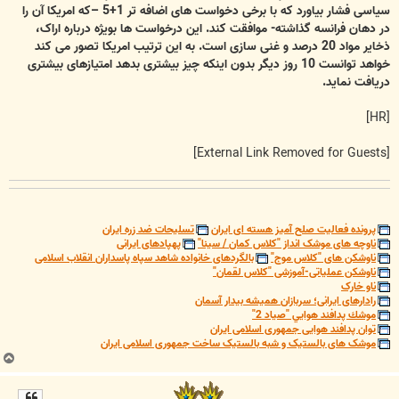
سیاسی فشار بیاورد که با برخی دخواست های اضافه تر 1+5 –که امریکا آن را
در دهان فرانسه گذاشته- موافقت کند. این درخواست ها بویژه درباره اراک،
ذخایر مواد 20 درصد و غنی سازی است. به این ترتیب امریکا تصور می کند
خواهد توانست 10 روز دیگر بدون اینکه چیز بیشتری بدهد امتیازهای بیشتری
دریافت نماید.
[HR]
[External Link Removed for Guests]
پرونده فعالیت صلح آمیز هسته ای ایران
تسلیحات ضد زره ایران
ناوچه های موشک انداز "کلاس کمان / سینا"
پهپادهای ایرانی
ناوشکن های "کلاس موج"
بالگردهای خانواده شاهد سپاه پاسداران انقلاب اسلامی
ناوشکن عملیاتی-آموزشی "کلاس لقمان"
ناو خارک
رادارهای ایرانی؛ سربازان همیشه بیدار آسمان
موشك پدافند هوايي "صياد 2"
توان پدافند هوایی جمهوری اسلامی ایران
موشک های بالستیک و شبه بالستیک ساخت جمهوری اسلامی ایران
ب
ا
ل