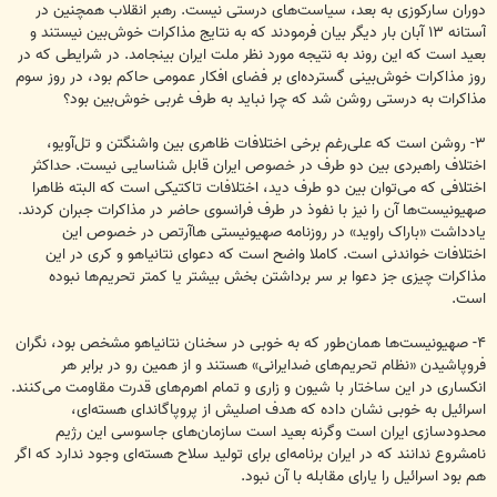
دوران سارکوزی به بعد، سیاست‌های درستی نیست. رهبر انقلاب همچنین در
آستانه ۱۳ آبان بار دیگر بیان فرمودند که به نتایج مذاکرات خوش‌بین نیستند و
بعید است که این روند به نتیجه مورد نظر ملت ایران بینجامد. در شرایطی که در
روز مذاکرات خوش‌بینی گسترده‌ای بر فضای افکار عمومی حاکم بود، در روز سوم
مذاکرات به درستی روشن شد که چرا نباید به طرف غربی خوش‌بین بود؟
۳- روشن است که علی‌رغم برخی اختلافات ظاهری بین واشنگتن و تل‌آویو،
اختلاف راهبردی بین دو طرف در خصوص ایران قابل شناسایی نیست. حداکثر
اختلافی که می‌توان بین دو طرف دید، اختلافات تاکتیکی است که البته ظاهرا
صهیونیست‌ها آن را نیز با نفوذ در طرف فرانسوی حاضر در مذاکرات جبران کردند.
یادداشت «باراک راوید» در روزنامه صهیونیستی هاآرتص در خصوص این
اختلافات خواندنی است. کاملا واضح است که دعوای نتانیاهو و کری در این
مذاکرات چیزی جز دعوا بر سر برداشتن بخش بیشتر یا کمتر تحریم‌ها نبوده
است.
۴- صهیونیست‌ها همان‌طور که به خوبی در سخنان نتانیاهو مشخص بود، نگران
فروپاشیدن «نظام تحریم‌های ضدایرانی» هستند و از همین رو در برابر هر
انکساری در این ساختار با شیون و زاری و تمام اهرم‌های قدرت مقاومت می‌کنند.
اسرائیل به خوبی نشان داده که هدف اصلیش از پروپاگاندای هسته‌ای،
محدودسازی ایران است وگرنه بعید است سازمان‌های جاسوسی این رژیم
نامشروع ندانند که در ایران برنامه‌ای برای تولید سلاح هسته‌ای وجود ندارد که اگر
هم بود اسرائیل را یارای مقابله با آن نبود.