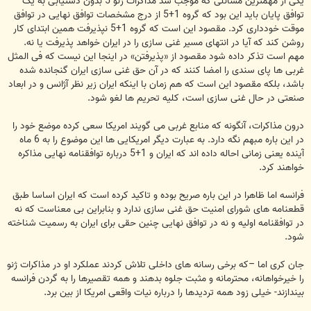
یکی از مهمترین مسائلی که موجب شد مذاکرات ژنو 5 بدون دستیابی به یک
توافق پایان باید این بود که گروه 1+5 از درج مشخصات توافق نهایی در توافق
موقت خودداری کرد. مقصود این است که گروه 1+5 نپذیرفت همین ابتدای کار
روشن کند که آیا در انتهای مسیر غنی سازی را در ایران خواهد پذیرفت یا نه.
مهم است تذکر داده شود مقصود از «پذیرفتن» در اینجا این نیست که فی المثل
غربی ها پای سندی را امضا کنند که در آن حق غنی سازی ایران گنجانده شده
باشد، بلکه مقصود این است که هم زمان با اینکه ایران زیر نظر آژانس و در ابعاد
صنعتی در حال غنی سازی است، کلیه تحریم ها لغو شود.
درون مذاکرات، آنگونه که منابع غربی می گویند امریکا سعی کرده موضع خود را
در این باره مبهم نگه دارد. به عبارت دیگر امریکایی ها این موضوع را به 6 ماه
آینده یعنی زمانی احاله داده اند که ایران و 1+5 درباره توافقنامه نهایی مذاکره
خواهند کرد.
فرانسه اما ظاهرا در این باره صریح بوده و تاکید کرده است که ایران اساسا طبق
قطعنامه های شورای امنیت حق غنی سازی ندارد و بنابراین بی معناست که نه
در توافقنامه اولیه و نه در توافق نهایی چنین حقی برای ایران به رسمیت شناخته
شود.
جان کری اما –که برخی رسانه های داخلی تلاش کردند عملکرد او در مذاکرات ژنو
را خیرخواهانه، محترمانه و مثبت جلوه بدهند و همه تقصیرها را به گردن فرانسه
بیندازند- خیلی زود همه تردیدها را درباره نیات واقعی امریکا از بین برد.