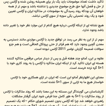
تاکید داشت تعداد موضوعات باید یک بار برای همیشه روشن شده و آژانس پس
از حل و فصل آنها حق طرح موضوع جدیدی را نداشته باشد و مهم تر از همه
خواهان آن بودکه روند رسیدگی به موضوعات در مذاکره ایران و آژانس تعیین
شود و یک روند تحمیلی یکی سویه از سوی آژانس نباشد.
هیچ نشانه ای از اینکه آژانس درباره هیچ کدام از این موارد نظر خود را تغییر داده
باشد وجود ندارد.
مهم تر از این به نظر می رسد در توافق جدید با آژانس مواردی مانند دسترسی به
معدن گچین وجود دارد که هم فراتر از حتی پروتکل الحاقی است و هم جزو
سوالات ضمیمه گزارش نوامبر 2011 آژانس نبوده است.
علاوه بر این، آمانو چند هفته قبل و پس از دیدار عباس عراقچی مذاکره کننده
هسته ای ایران تاکید کرد از اینکه ایران مذاکره با آژانس را به روند کاری خود با
1+5 گره نزده خرسند است.
معنای این اظهارنظر آمانو این است که ایران در ازای همکاری خود با اژانس
خواستار هیچ ما به ازایی از سوی 1+5 نشده است.
کارشناسان می گوینداگر این مسئله به این معنا باشد که روند مذاکرات با اژانس
از روند مذاکرات با 1+5 به طور کامل جدا فرض شود ایران گرفتار مشکلات
راهبردی خواهد شد چرا که آژانس بدون تصمیم شورای حکام –که یک تصمیم
کاملا سیاسی است و اعضای اصلی آن همان اعضای 1+5 هستند- به هیچ وجه