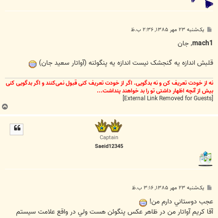
پ
یک‌شنبه ۲۳ مهر ۱۳۸۵, ۲:۳۶ ب.ظ
س
ت
mach1
, جان
قلبش اندازه یه گنجشک نیست اندازه یه پنگوئنه (آواتار سعید جان)
نه از خودت تعریف کن و نه بدگویی. اگر از خودت تعریف کنی قبول نمی‌کنند و اگر بدگویی کنی
بیش از آنچه اظهار داشتی تو را بد خواهند پنداشت...
[External Link Removed for Guests]
ب
ا
ل
ا
Captain
Saeid12345
پ
یک‌شنبه ۲۳ مهر ۱۳۸۵, ۳:۱۶ ب.ظ
س
ت
عجب دوستاني دارم من!
آقا کريم آواتار من در ظاهر عکس پنگوئن هست ولي در واقع علامت سيستم