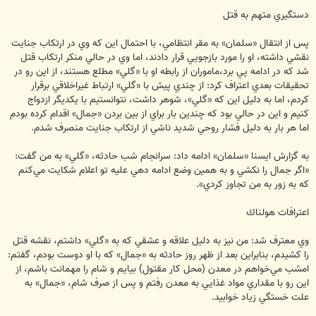
دستگيري متهم به قتل
پس از انتقال «سلمان» به مقر انتظامي، با احتمال اين كه وي در ارتكاب جنايت
نقشي داشته، او را مورد بازجويي قرار دادند، اما وي در حالي منكر ارتكاب قتل
شد كه در ادامه پي برد،ماموران از رابطه او با «گلي» مطلع هستند، از اين رو در
تحقيقات بعدي اعتراف كرد: از چندي پيش با «گلي» ارتباط غيراخلاقي برقرار
كردم، اما به دليل اين كه «گلي»، شوهر داشت، نتوانستيم با يكديگر ازدواج
كنيم و اين در حالي بود كه چندين بار براي از بين بردن «جمال» اقدام كرده بودم
اما هر بار به دليل فشار روحي شديد ناشي از ارتكاب جنايت منصرف شدم.
به گزارش ايسنا «سلمان» ادامه داد: سرانجام شب حادثه، «گلي» به من گفت:
«اگر جمال را نكشي و به همين وضع ادامه دهي عليه تو اعلام شكايت مي‌كنم
كه به زور به من تجاوز كردي».
اعترافات هولناك
وي معترف شد: من نيز به دليل علاقه و عشقي كه به «گلي» داشتم، نقشه قتل
را كشيدم، بنابراين بعد از ظهر روز حادثه به «جمال» كه با او دوست بودم، گفتم:
امشب مي‌خواهم در معدن (محل كار مقتول) بيايم و شام را مهمانت باشم، از
اين رو با مقداري مواد غذايي به معدن رفتم و پس از صرف شام، «جمال» به
علت خستگي زياد خوابيد.