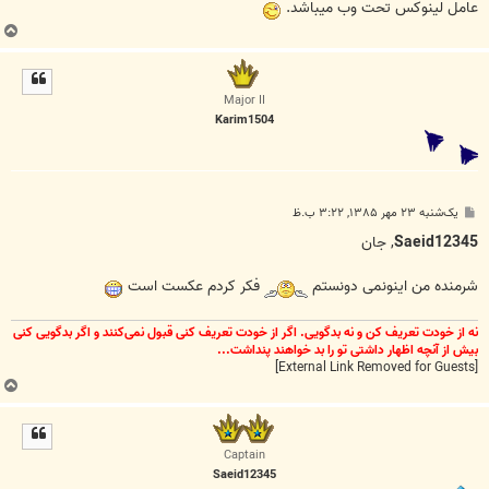
عامل لينوکس تحت وب ميباشد.
ب
ا
ل
ا
Major II
Karim1504
پ
یک‌شنبه ۲۳ مهر ۱۳۸۵, ۳:۲۲ ب.ظ
س
ت
Saeid12345
, جان
شرمنده من اینونمی دونستم
فکر کردم عکست است
نه از خودت تعریف کن و نه بدگویی. اگر از خودت تعریف کنی قبول نمی‌کنند و اگر بدگویی کنی
بیش از آنچه اظهار داشتی تو را بد خواهند پنداشت...
[External Link Removed for Guests]
ب
ا
ل
ا
Captain
Saeid12345