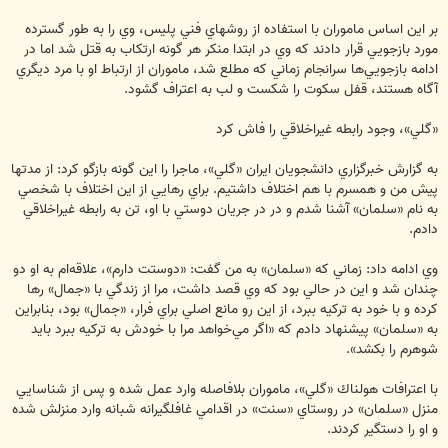
بر اين اساس ماموران با استفاده از روشهاي فني پليس، وي را به طور گسترده
مورد بازجويي قرار دادند كه وي در ابتدا منكر هر گونه ارتكاب به قتل شد اما در
ادامه بازجويي‌ها سرانجام زماني كه مطلع شد، ماموران از ارتباط او با مرد ديگري
آگاه هستند، قفل سكوت را شكست و لب به اعتراف گشود.
«گلي»، وجود رابطه غيراخلاقي را فاش كرد
به گزارش خبرگزاري دانشجويان ايران «گلي»، ماجرا را اين گونه بازگو كرد: از مدتها
پيش من و همسرم با هم اختلاف داشتيم. براي رهايي از اين اختلاف با شخصي
به نام «سلمان» آشنا شدم و در در جريان دوستي با او، تن به رابطه غيراخلاقي
دادم.
وي ادامه داد: زماني كه «سلمان» به من گفت: «دوستت دارم»، علاقه‌ام به او دو
چندان شد و اين در حالي بود كه وي قصد داشت، مرا از زندگي با «جمال» رها
كرده و با خود به تركيه ببرد، از اين رو مانع اصلي براي فرار، «جمال» بود، بنابراين
به «سلمان» پيشنهاد دادم كه «اگر مي‌خواهد مرا با خودش به تركيه ببرد بايد
شوهرم را بكشد».
با اعترافات هولناك «گلي»، ماموران بلافاصله وارد عمل شده و پس از شناسايي
منزل «سلمان» در روستاي «سنت» در اقدامي غافلگيرانه شبانه وارد منزلش شده
و او را دستگير كردند.