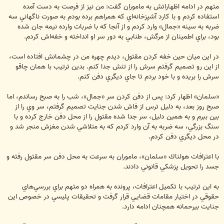
متهم در ادامه اظهاراتش به ماموران گفت: من نيز از فرصت به دست آمده
استفاده كردم و با كارد آشپزخانه‌اي كه همراهم برده بودم به صورت ناگهاني سه
ضربه به سينه «جمال» وارد كردم و از آنجا كه با ضربات وارده نيمه جان شده
بود، براي اطمينان از مرگش، طنابي به دور سر او انداخته و خفه‌اش كردم.
در اين ميان حين خفه كردن مقتول، ديدم چهره من در چشمانش افتاده است،
از اين رو تصميم گرفتم سرش را از تنش جدا كنم. بدين ترتيب با همان چاقو
سرش را بريده و با خود بردم تا جاي ديگري دفن كنم.
«سلمان» اظهار كرد: پس از دفن كردن سر «جمال»، شب را به صبح رساندم، اما
صبح روز بعد، به دليل ترس از فاش شدن جنايت تصميم گرفتم، سر وي را از
بين ببرم و به همين دليل، سر جدا شده مقتول را از محل دفن خارج كرده و با
سنگ بزرگي، سه ضربه به آن وارد كردم كه به متلاشي شدن مغزش منجر شد و
در محل ديگري دفن كردم.
با اعترافات هولناك «سلمان»، ماموران به سرعت به محل دفن سر مقتول رفته و
جسد را تحويل پزشكي قانوني دادند.
به اين ترتيب با تكميل اعترافات، پرونده به همراه دو متهم براي بررسي‌هاي
حقوقي در اختيار مقامات قضايي قرار گرفت و تحقيقات پليسي در خصوص اين
جنايت بيرحمانه همچنان ادامه دارد.