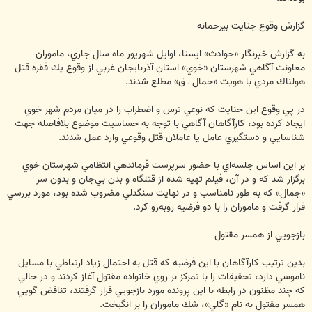
گزارش وقوع جنايت بيرحمانه
به گزارش خبرنگار «حوادث» ايسنا، اوايل شهريور ماه سال جاري، ماموران
معاونت آگاهي شهرستان «خوي» استان آذربايجان غربي از وقوع يك فقره قتل
هولناك مردي با هويت «جمال ـ ق» مطلع شدند.
در پي وقوع اين جنايت كه نوعي ترس و اضطراب را در ميان مردم شهر خوي
ايجاد كرده بود، كارآگاهان آگاهي با توجه به حساسيت موضوع بلافاصله جهت
شناسايي و دستگيري عامل يا عاملان قتل وقوعي وارد عمل شدند.
بر اين اساس جلسه‌اي با حضور سرپرست فرماندهي انتظامي شهرستان خوي
برگزار شد كه و در آن، فيلم تهيه شده از قتلگاه و بدن بي‌جان و بدون سر
«جمال» كه به طور نامناسب و در نهايت سنگدلي مضروب شده بود، مورد بررسي
قرار گرفت و ماموران را با دو فرضيه روبه‌رو كرد.
بازجويي از همسر مقتول
بدين ترتيب كارآگاهان با اين فرضيه كه قتل به احتمال زياد ارتباطي با مسايل
ناموسي دارد، تحقيقات را با تمركز بر روي خانواده مقتول آغاز كردند و در حالي
كه چند مظنون در رابطه با اين پرونده مورد بازجويي‌ قرار گرفتند، تناقض گويي
همسر مقتول به نام «گلي»، شك ماموران را بر انگيخت.