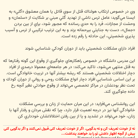
وي در خصوص ارتكاب هولناك قتل از سوي قاتل يا همان معشوق «گلي» به
ايسنا مي‌گويد: عامل ترس ناشي از تهديد گلي مبني بر شكايت از «سلمان» و
وحشت از مجازات، فرد را به حدي رسانده كه مجبور شود، براي از بين بردن
«جمال»، دست به جنايتي بيرحمانه بزند و به اين ترتيب تركيبي از ترس و آسيب
پذيري شخصيتي، اين حادثه را رقم زده است.
افراد داراي مشكلات شخصيتي بايد از دوران كودكي شناسايي شوند
اين مدرس دانشگاه در خصوص راهكارهاي جلوگيري از وقوع اين گونه رفتارها كه
به قتل منتهي مي‌شود، تاكيد مي‌كند: در هر جامعه‌اي معمولا درصدي از افراد
دچار اختلالات شخصيتي هستند كه ريشه بيشتر آنها در تربيت خانوادگي است.
بر اين اساس شناسايي افراد دچار انواع مشكلات روحي و رواني از دوران كودك و
تحت نظر بودنشان در مراكز تخصصي مي‌تواند از وقوع حوادثي نظير آنچه رخ
داده جلوگيري كند.
اين روانشناس مي‌افزايد: در اين ميان حمايت از زنان و بررسي مشكلات
خانوادگي آنها نيز در درجه اهميت قرار دارد، چرا كه نقش مردان و رفتار آنها با
زنان، خود مي‌تواند در تشديد و يا از بين رفتن اختلالاتشان خودداري كن
نه از خودت تعریف کن و نه بدگویی. اگر از خودت تعریف کنی قبول نمی‌کنند و اگر بدگویی کنی
بیش از آنچه اظهار داشتی تو را بد خواهند پنداشت...