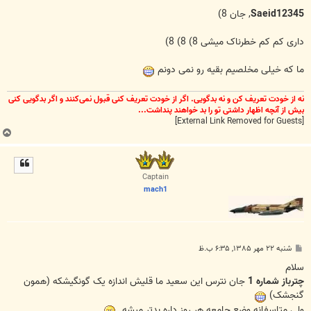
س
ت
Saeid12345
, جان 8)
داری کم کم خطرناک میشی 8) 8) 8)
ما که خیلی مخلصیم بقیه رو نمی دونم
نه از خودت تعریف کن و نه بدگویی. اگر از خودت تعریف کنی قبول نمی‌کنند و اگر بدگویی کنی
بیش از آنچه اظهار داشتی تو را بد خواهند پنداشت...
[External Link Removed for Guests]
ب
ا
ل
ا
Captain
mach1
پ
شنبه ۲۲ مهر ۱۳۸۵, ۶:۳۵ ب.ظ
س
ت
سلام
چترباز شماره 1
جان نترس این سعید ما قلیش اندازه یک گونگیشکه (همون
گنجشک)
ولی متاسفانه وضع جامعه هر روز داره بدتر میشه