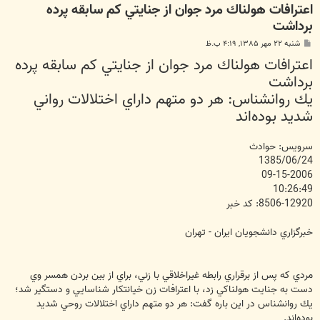
اعترافات هولناك مرد جوان از جنايتي كم سابقه‌ پرده
برداشت
پ
شنبه ۲۲ مهر ۱۳۸۵, ۴:۱۹ ب.ظ
س
اعترافات هولناك مرد جوان از جنايتي كم سابقه‌ پرده
ت
برداشت
يك روانشناس: هر دو متهم داراي اختلالات رواني
شديد بوده‌اند
سرويس: حوادث
1385/06/24
09-15-2006
10:26:49
8506-12920: کد خبر
خبرگزاري دانشجويان ايران - تهران
مردي كه پس از برقراري رابطه غيراخلاقي با زني، براي از بين بردن همسر وي
دست به جنايت هولناكي زد‏‏، با اعترافات زن خيانتكار شناسايي و دستگير شد؛
يك روانشناس در اين باره گفت: هر دو متهم داراي اختلالات روحي شديد
بوده‌اند.