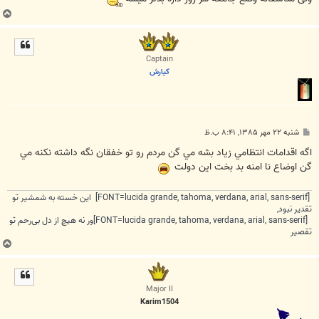
ب
ا
ل
ا
Captain
كيارش
پ
شنبه ۲۲ مهر ۱۳۸۵, ۸:۴۱ ب.ظ
س
ت
اگه اقدامات انتظامي زياد بشه مي گن مردم رو تو خفقان نگه داشته نكنه مي
گن اوضاع نا امنه بد بخت اين دولت
[FONT=lucida grande, tahoma, verdana, arial, sans-serif] این خسته به شمشیر تو
تقدیر نبود,
[FONT=lucida grande, tahoma, verdana, arial, sans-serif]ور نه هیچ از دل بی‌رحم تو
تقصیر
ب
ا
ل
ا
Major II
Karim1504