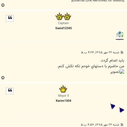
[External Link Removed for Guests]
ب
ا
ل
ا
Captain
Saeid12345
پ
شنبه ۲۲ مهر ۱۳۸۵, ۴:۲۴ ب.ظ
س
ت
بايد اعدام گردد.
من حاضرم با دستهاي خودم تکه تکش کنم.
ب
ا
ل
ا
Major II
Karim1504
پ
شنبه ۲۲ مهر ۱۳۸۵, ۴:۵۹ ب.ظ