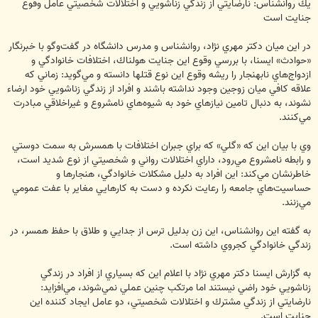
يك روانشناس: نارضايتي از زندگي زناشويي و اختلالات شخصيتي عامل وقوع
جنايت است
در اين ميان دكتر مهري نژاد، روانشناس و مدرس دانشگاه در گفت‌وگو با خبرنگار
«حوادث» ايسنا، با بررسي وقوع اين جنايت هولناك، اختلافات خانوادگي و
ازدواج‌هاي نابهنجار را ريشه وقوع اين نوع قتلها دانسته و مي‌گويد: زماني كه
علاقه كافي ميان زوجين وجود نداشته باشند و افراد از زندگي زناشويي خود ارضاء
نشوند، به دنبال تامين نيازهاي خود به شيوه‌هاي نامشروع و غيراخلاقي مبادرت
مي‌كنند.
وي با بيان اين كه «گلي» كه براي جبران اختلافات با همسرش به سمت دوستي
و رابطه نامشروع مي‌رود، داراي اختلالات رواني و شخصيتي از نوع شديد است،
خاطرنشان مي‌كند: اين افراد به دليل مشكلات خانوادگي، هنجارها و
حساسيت‌هاي جامعه را رعايت نكرده و دست به كارهايي مغاير با عفت عمومي
مي‌زنند.
به گفته اين روانشناس، اين زن بدليل ترس از جدايي و طلاق با حفظ همسر، در
زندگي خانوادگي كجروي داشته است.
به گزارش ايسنا دكتر مهري نژاد با اعلام اين كه بسياري از افراد در زندگي
زناشويي خود راضي نيستند اما مرتكب چنين عملي نمي‌شوند، مي‌افزايد:
نارضايتي از زندگي مشترك و اختلالات شخصيتي، دو عامل ايجاد كننده اين
جنايت است.