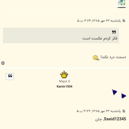
پ
یک‌شنبه ۲۳ مهر ۱۳۸۵, ۳:۲۴ ب.ظ
س
ت
فکر کردم عکست است
دستت درد نکند!
ب
ا
ل
ا
Major II
Karim1504
پ
یک‌شنبه ۲۳ مهر ۱۳۸۵, ۳:۳۲ ب.ظ
س
ت
Saeid12345
, جان