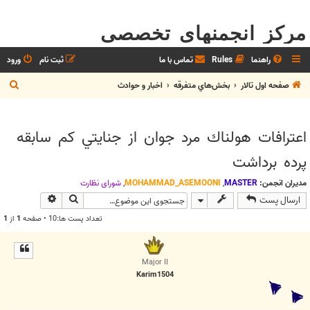
مرکز انجمنهای تخصصی
راهنما
Rules
تماس با ما
ثبت نام
ورود
ج
صفحه اول تالار
بخش‌‌هاي متفرقه
اخبار و حوادث
س
ت
اعترافات هولناك مرد جوان از جنايتي كم سابقه‌
ج
پرده برداشت
و
مدیران انجمن:
MASTER
,
MOHAMMAD_ASEMOONI
,
شوراي نظارت
جستجو
جستجوی پیش
ارسال پست
تعداد پست ها:10 • صفحه
1
از
1
Major II
Karim1504