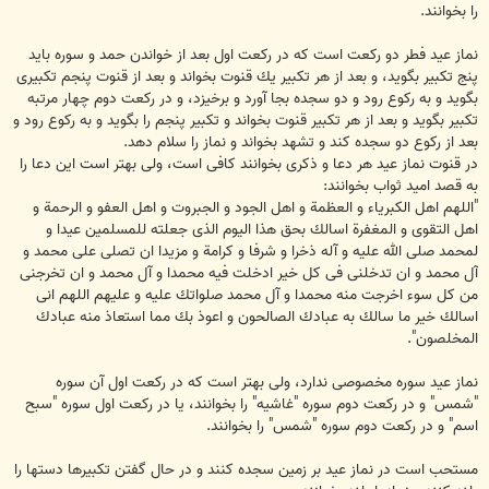
را بخوانند.
نماز عيد فطر دو ركعت است كه در ركعت اول بعد از خواندن حمد و سوره بايد
پنج تكبير بگويد، و بعد از هر تكبير يك قنوت بخواند و بعد از قنوت پنجم تكبيرى
بگويد و به ركوع رود و دو سجده بجا آورد و برخيزد، و در ركعت دوم چهار مرتبه
تكبير بگويد و بعد از هر تكبير قنوت بخواند و تكبير پنجم را بگويد و به ركوع رود و
بعد از ركوع دو سجده كند و تشهد بخواند و نماز را سلام دهد.
در قنوت نماز عيد هر دعا و ذكرى بخوانند كافى است، ولى بهتر است‏ اين دعا را
به قصد اميد ثواب بخوانند:
"اللهم اهل الكبرياء و العظمة و اهل الجود و الجبروت و اهل العفو و الرحمة و
اهل التقوى و المغفرة اسالك بحق هذا اليوم الذى جعلته للمسلمين عيدا و
لمحمد صلى الله عليه و آله ذخرا و شرفا و كرامة و مزيدا ان تصلى على محمد و
آل محمد و ان تدخلنى فى كل خير ادخلت فيه محمدا و آل محمد و ان تخرجنى
من كل سوء اخرجت منه محمدا و آل محمد صلواتك عليه و عليهم اللهم انى
اسالك خير ما سالك به عبادك الصالحون و اعوذ بك مما استعاذ منه عبادك
المخلصون".
نماز عيد سوره مخصوصى ندارد، ولى بهتر است كه در ركعت اول آن سوره
"شمس" و در ركعت دوم سوره "غاشيه" را بخوانند، يا در ركعت اول سوره "سبح
اسم" و در ركعت دوم سوره "شمس" را بخوانند.
مستحب است در نماز عيد بر زمين سجده كنند و در حال گفتن تكبيرها دستها را