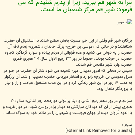
مرا به شهر قم ببريد، زيرا از پدرم شنيدم كه مى
فرمود: شهر قم مركز شيعيان ما است.
بزرگان شهر قم وقتى از اين خبر مسرت بخش مطلع شدند به استقبال آن حضرت
شتافتند; و در حالى كه «موسى بن خزرج» بزرگ خاندان «اشعرى» زمام ناقه آن
حضرت را به دوش مى كشيد و عده فراوانى از مردم پياده و سواره گرداگرد كجاوه
حضرت در حركت بودند، حدوداً در روز ٢٣ ربيع الاول سال ٢٠١ هجرى قمرى
حضرت وارد شهر مقدس قم شدند.
سپس در محلى كه امروز «ميدان مير» ناميده مى شود شتر آن حضرت در جلو در
منزل «موسى بن خزرج» زانو زد و افتخار ميزبانى حضرت نصيب او شد. آن بزرگوار
به مدت ١٧ روز در اين شهر زندگى كرد و در اين مدت مشغول عبادت و راز و نياز
با پروردگار متعال بود.
سرانجام در روز دهم ربيع الثانى و «بنا بر قولى دوازدهم ربع الثانى» سال ٢٠١
هجرى پيش از آن كه ديدگان مباركش به ديدار برادر روشن شود، در ديار غربت و
با اندوه فراوان ديده از جهان فروبست و شيعيان را در ماتم خود به سوگ نشاند .
منبع :
[External Link Removed for Guests]