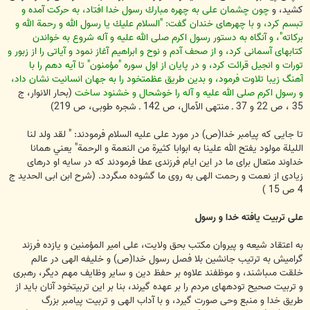
كشيد، و
چون چشمان على به چهره مبارك رسول خدا افتاد، به حركت آمده و
تبسم كرد، و با چهره‏اى خندان گفت: "السلام عليك يا رسول الله و رحمة الله و
بركاته"، و آنگاه به دستور رسول اكرم صلى الله عليه و آله شروع به خواندن
كتابهاى آسمانى كرد، و از صحف آدم و نوح و ابراهيم آغاز نمود و آياتى را از زبور و
تورات و انجيل قرائت كرد، و در پايان از اول سوره "مؤمنون" تا آيه دهم را با
آهنگ زيبا تلاوت فرمود، و بدين طريق عظمت‏خود را به جهان انسانيت نشان داد،
و رسول اكرم صلى الله عليه و آله را خوشحال و خشنود ساخت
(بحار الانوار، ج
35 ، ص 22 و 37 ـ منتهى الآمال، ص 142 ـ شجره طوبى، ص 219)
تا جايى كه پيامبر خدا(ص) در مورد على عليه السلام فرمودند: " لقد ولد لنا
الليلة مولود يفتح الله علينا به ابوابا كثيرة من النعمة و الرحمة" يعني همانا
خداوند متعال براى ما در اين ايام فرزندى عطا فرمودند كه در سايه او درهاى
زيادى از نعمت و رحمت الهى به روى ما گشوده مى‏گردد. (شرح ابن ابى الحديد ج
4 ص 15 )
على تربيت يافته خدا و رسول
به اعتقاد شيعه و پيروان مكتب بحق ولايت، على امير المؤمنين و يازده فرزند
گراميش به ترتيب جانشين بلا فصل رسول خدا(ص) و خليفه الهى در عالم
خلقت مى‏باشند، و موظفند علاوه بر حفظ دين و ساير وظايف مهم ديگر، رهبرى
و تربيت صحيح توده‏هاى مردم را بر عهده گيرند، بنا بر اين تربيت‏خود آنان بايد از
طريق خدا و منبع وحى صورت گيرد، و با آداب الهى و تربيت پيامبر بزرگ