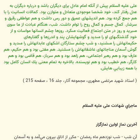
على عليه السلام پيش از آنكه امام عادل براى ديگران باشد و درباره ديگران به
عدل رفتار كند، خود شخصا موجودى متعادل و متوازن بود. كمالات انسانيت را با
هم جمع كرده بود. هم انديشه‏اى عميق و دور رس داشت و هم عواطفى رقيق و
سرشار. كمال جسم و كمال روح را توام داشت. شب، هنگام عبادت از ما سوى
مى‏بريد و روز در متن اجتماع فعاليت مى‏كرد. روزها چشم انسانها مواسات و از
خود گذشتگى‏هاى او را مى‏ديد و گوشهايشان پند و اندرزها و گفتارهاى
حكيمانه‏اش را مى‏شنيد، و شب چشم ستارگان اشكهاى عابدانه‏اش را مى‏ديد و
گوش آسمان مناجاتهاى عاشقانه‏اش را مى‏شنيد. هم مفتى بود و هم حكيم، هم
عارف بود و هم رهبر اجتماعى، هم زاهد بود و هم سرباز، هم قاضى بود و هم
كارگر، هم خطيب بود و هم نويسنده. بالاخره به تمام معنى يك انسان كامل بود
با همه زيبايي هايش.
( استاد شهيد مرتضى مطهرى، مجموعه آثار، جلد 16 ، صفحه 215 )
ماجراي شهادت على عليه السلام
آخرين نمازِ اولين نمازگزار
آن شب - شب نوزدهم ماه رمضان - مكرر از اتاق بيرون مي‌آمد و به آسمان