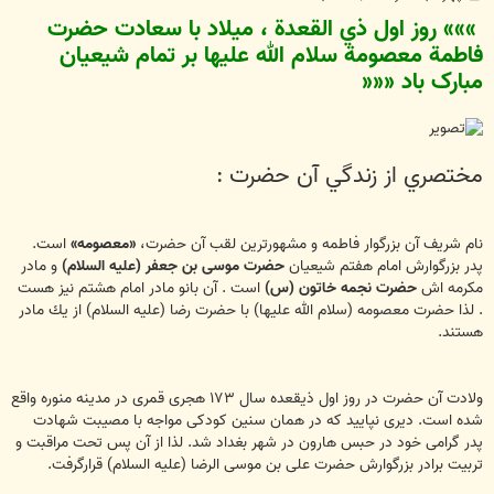
س
»»» روز اول ذي القعدة ، ميلاد با سعادت حضرت
ت
فاطمة معصومة سلام الله عليها بر تمام شيعيان
مبارک باد «««
مختصري از زندگي آن حضرت :
نام شريف آن بزرگوار فاطمه و مشهورترين لقب آن حضرت،
«معصومه»
است.
پدر بزرگوارش امام هفتم شيعيان
حضرت موسى بن جعفر (عليه السلام)
و مادر
مكرمه اش
حضرت نجمه خاتون (س)
است . آن بانو مادر امام هشتم نيز هست
. لذا حضرت معصومه (سلام الله عليها) با حضرت رضا (عليه السلام) از يك مادر
هستند.
ولادت آن حضرت در روز اول ذيقعده سال ١٧٣ هجرى قمرى در مدينه منوره واقع
شده است. ديرى نپاييد كه در همان سنين كودكى مواجه با مصيبت شهادت
پدر گرامى خود در حبس هارون در شهر بغداد شد. لذا از آن پس تحت مراقبت و
تربيت برادر بزرگوارش حضرت على بن موسى الرضا (عليه السلام) قرارگرفت.