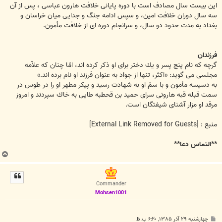
اين بيست سال مصادف است با دوره پايانى خلافت هارون عباسى ، پس از آن
سه سال دوران خلافت امين، و سپس ادامه جنگ و جدايى ميان خراسان و
بغداد به مدت حدود دو سال، و سرانجام دوره اى از خلافت مأمون.
فرزندان
گرچه كه نام پنج پسر و يك دختر براى او ذكر كرده اند، امّا چنان كه علاّمه
مجلسى مى گويد: «اكثر، تنها از جواد به عنوان فرزند او نام برده اند.»
به دسيسه مأمون و با سمّ او به شهادت رسيد و پيكر مطهر او را در طوس در
سمت قبله قبه هارونى سراى حميد بن قحطبه طايى به خاك سپردند و امروز
مرقد او مزار آشناى شيفتگان است.
منبع :
[External Link Removed for Guests]
**التماس دعا**
ب
ا
ل
ا
Commander
Mohsen1001
پ
چهارشنبه ۲۹ آذر ۱۳۸۵, ۶:۲۰ ب.ظ