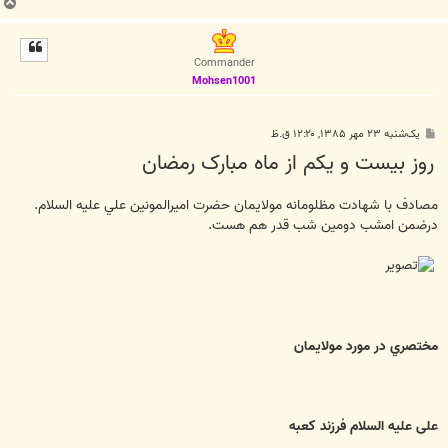
ب
ا
ل
ا
Commander
Mohsen1001
پ
یک‌شنبه ۲۳ مهر ۱۳۸۵, ۱۲:۲۰ ق.ظ
س
روز بيست و يکم از ماه مبارک رمضان
ت
مصادف با شهادت مظلومانه مولايمان حضرت اميرالمونين علي عليه السلام.
درضمن امشب دومين شب قدر هم هست.
مختصري در مورد مولايمان
على عليه السلام فرزند كعبه