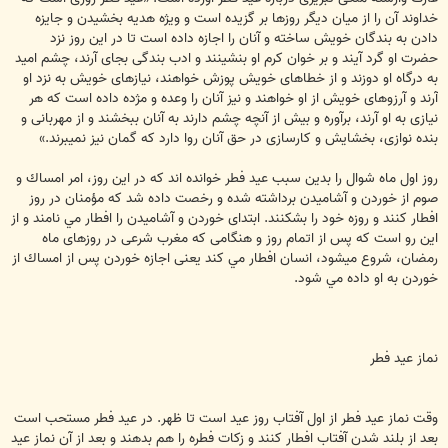
خداوند آن را از ميان ديگر روزها بر گزيده است و ويژه هديه بخشيدن و جايزه
دادن به بندگان خويش ساخته و آنان را اجازه داده است تا در اين روز نزد
حضرت او گرد آيند و بر خوان كرم او بنشينند و ادب بندگى بجاى آرند، چشم اميد
به درگاه او دوزند و از خطاهاى خويش پوزش خواهند، نيازهاى خويش به نزد او
آرند و آرزوهاى خويش از او خواهند و نيز آنان را وعده و مژده داده است كه هر
نيازى به او آرند، برآوره و بيش از آنچه چشم دارند به آنان ببخشند و از مهربانى و
بنده‏ نوازى، بخشايش و كارسازى در حق آنان روا دارد كه گمان نيز نمي‏برند.»
روز اول ماه شوال را بدين سبب عيد فطر خوانده ‏اند كه در اين روز، امر امساك و
صوم از خوردن و آشاميدن برداشته شده و رخصت داده شد كه مؤمنان در روز
افطار كنند و روزه خود را بشكنند. ابتداى خوردن و آشاميدن را افطار مي ‏نامند و از
اين رو است كه پس از اتمام روز و هنگامى كه مغرب شرعى در روزهاى ماه
رمضان، شروع مي‏شود، انسان افطار مي كند يعنى اجازه خوردن پس از امساك از
خوردن به او داده مي ‏شود.
نماز عید فطر
وقت نماز عيد فطر از اول آفتاب روز عيد است تا ظهر. در عيد فطر مستحب است
بعد از بلند شدن آفتاب افطار كنند و زكات فطره را هم بدهند و بعد از آن نماز عيد