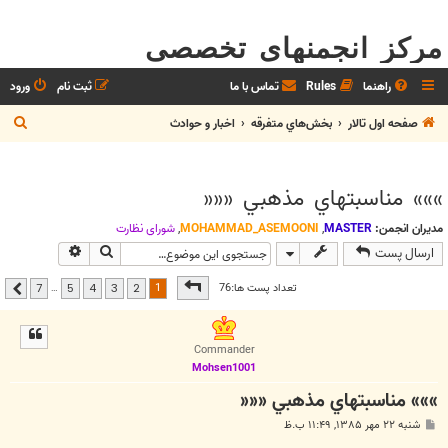
مرکز انجمنهای تخصصی
راهنما
Rules
تماس با ما
ثبت نام
ورود
ج
صفحه اول تالار
بخش‌‌هاي متفرقه
اخبار و حوادث
س
ت
»»» مناسبتهاي مذهبي «««
ج
و
مدیران انجمن:
MASTER
,
MOHAMMAD_ASEMOONI
,
شوراي نظارت
جستجو
جستجوی پیشر
ارسال پست
صفحه
1
از
7
1
تعداد پست ها:76
…
7
5
4
3
2
بعدی
Commander
Mohsen1001
»»» مناسبتهاي مذهبي «««
پ
شنبه ۲۲ مهر ۱۳۸۵, ۱۱:۴۹ ب.ظ
س