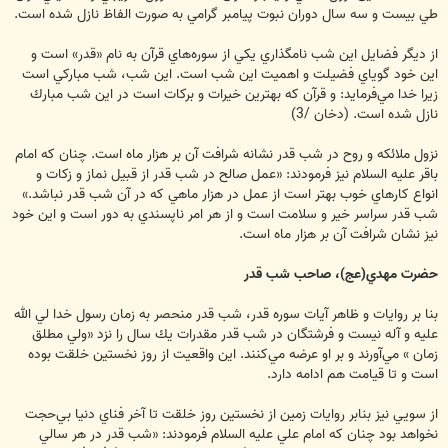
طي بيست و سه سال دوران نبوت پيامبر گرامي به صورت الفاظ نازل شده است.
از ديگر فضايل اين شب نامگذاري يكي از سوره‌هاي قرآن به نام «قدر» است و
اين خود گوياي فضيلت و اهميت اين شب است. اين شب، شب مباركي است
زيرا خدا مي‌فرمايد: و قرآن كه بهترين خيرات و بركات است در اين شب مبارك
نازل شده است. (دخان /3)
نزول ملائكه و روح در شب قدر نشانه شرافت آن بر هزار ماه است. چنان كه امام
باقر عليه السلام نيز فرمودند: «عمل صالح در شب قدر از قبيل نماز و زكات و
انواع كارهاي خوب بهتر است از عمل در هزار ماهي كه در آن شب قدر نباشد.»
شب قدر سراسر خير و سلامت است و از هر امر ناپسندي به دور است و اين خود
نيز نشان شرافت آن بر هزار ماه است.
حضرت مهدي(عج)، صاحب شب قدر
بنا بر روايات و ظاهر آيات سوره قدر، شب قدر منحصر به زمان رسول خدا لي الله
عليه و آله نيست و فرشتگان در شب قدر مقدرات يك سال را نزد «ولي مطلق
زمان » مي‌آورند و بر او عرضه مي‌كنند. اين واقعيت از روز نخستين خلقت بوده
است و تا قيامت هم ادامه دارد.
از سويي نيز بنابر روايات زمين از نخستين روز خلقت تا آخر فناي دنيا بي‌حجت
نخواهد بود چنان كه امام علي عليه السلام فرمودند: «شب قدر در هر سالي