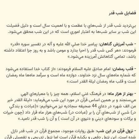
فضايل شب قدر
بي‌ترديد شب قدر از شب‌هاي با عظمت و با اهميت سال است و دليل فضيلت
اين شب بر ساير شب‌ها به اعتبار اموري است كه در اين شب محقق مي‌شود.
- شب آمرزش گناهان
: پيامبر خدا صلي الله عليه و آله در تفسير سوره «قدر»
فرمودند: «هر كس شب قدر را احيا بدارد و مومن باشد و به روز جزا اعتقاد داشته
باشد، تمامي گناهانش آمرزيده مي‌شود.»
- قلب رمضان
: امام صادق عليه السلام فرمودند: «از كتاب خدا استفاده مي‌شود
كه شماره ماه‌هاي سال نزد خداوند، دوازده ماه است و سرآمد ماه‌ها ماه رمضان
است و قلب ماه رمضان ليلة القدر است.»
- بهتر از هزار ماه:
در فرهنگ غني اسلام، همه چيز را با معيارهاي الهي
مي‌سنجند و بر همين اساس قرآن در مورد اين شب مي‌فرمايد: «ليلة القدر خير
من الف شهر» در دعاي 44 صحيفه سجاديه نيز مي‌خوانيم: «(عبادت و بندگي
در) شبي از شب‌هاي آن را بر (عبادت در) شب‌هاي هزار ماه قرار داد (چون خيرات
و بركات و سودهاي ديني و دنيوي در آن است ) و آن را شب قدر ناميد.»
- نزول قرآن در اين شب
: طبق روايات موجود، مجموع قرآن در شب قدر نازل
شده است. اين نزول دفعي و يكباره قرآن است اما نزول تدريجي و تفصيلي قرآن