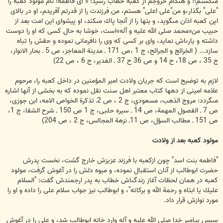
مى‏گشتم!! و هنگام خروجم از كعبه خطاب رسيد: « اى فاطمه! نام مولود كعبه را
"على" بگذار،و من"على اعلى" هستم، من فرزندت را از قدرتم آفريدم، او در بالاى
اين كعبه اذان مى‏گويد، و بت‏ها را از آنجا پاك مى‏كند، او پيشواى اين امت ‏بعد از
حبيب من‏«محمد صلى الله عليه و آله‏»است، خوشا به حال كسى كه او را دوست
داشته و يارى‏اش نمايد، واى بر كسى كه وى را نافرمانى نموده و حقش را تباه
سازد... ( الخرائج و الجرائح، ج 1 ،ص 171 ـ مدينة المعاجز، ص 5 ـ بحار الانوار،
ج 35 ، ص 18، ح 14 و ص 36 ح 37 ـ الغدير، ج 6 ، ص 22)
لازم به توضيح است كه جريان ولادت امير المؤمنين در داخل كعبه را، مرحوم
علامه امينى از دهها كتاب معتبر اهل سنت نقل نموده كه به بخشى از آنها اشاره
مى‏گردد: مروج الذهب، مسعودي، ج 2 ، ص 2ـ تذكرة الخواص الامه، ابن جوزى،
ص 7 ـ الفصول المهمة، ص 14 ـ سيره حلبى، ج 1 ص 150 ـ شرح الشفا، ج 1،
ص 151 ـ مطالب السؤل، ص 11ـ نزهة المجالس، ج 2 ، ص 204)
مولود كعبه بعد از ولادت
"فاطمه بنت اسد" چون ازكعبه با فرزند عزيزش خارج گشت، نخست پدرش
حضرت ابوطالب از آنان استقبال نموده، و ميوه دلش را در آغوش گرفت، مولود
كعبه در همان لحظات آغاز زندگى‏اش خطاب به پدر ارجمندش گفت: "السلام
عليك يا ابتاه و رحمة الله و بركاته"، و ابوطالب نيز جواب سلام على را داده و او را
مورد نوازش قرار داد.
سپس پيامبر خدا صلى الله عليه و آله وارد خانه ابوطالب شد، و على را در آغوش