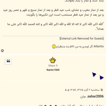
بلند كنند و نماز را بلند بخوانند.
بعد از نماز مغرب و عشاى شب عيد فطر و بعد از نماز صبح و ظهر و عصر روز عيد
و نيز بعد از نماز عيد فطر مستحب است اين تكبيرها را بگويند:
"الله اكبر الله اكبر لا اله الا الله و الله اكبر الله اكبر و لله الحمد الله اكبر على ما
هدانا".
[External Link Removed for Guests]
Atlantis اگر اومدی به من pm بده منتظرتم
ب
ا
ل
ا
Major II
Karim1504
پ
سه‌شنبه ۲ آبان ۱۳۸۵, ۱۲:۵۶ ق.ظ
س
ت
sahar2006
, جان