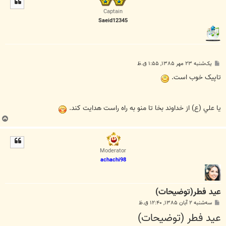
ا
Captain
Saeid12345
پ
یک‌شنبه ۲۳ مهر ۱۳۸۵, ۱:۵۵ ق.ظ
س
ت
تاپيک خوب است.
يا علي (ع) از خداوند بخا تا منو به راه راست هدايت کند.
ب
ا
ل
ا
Moderator
achachi98
عيد فطر(توضيحات)
پ
سه‌شنبه ۲ آبان ۱۳۸۵, ۱۲:۴۰ ق.ظ
س
عيد فطر (توضيحات)
ت