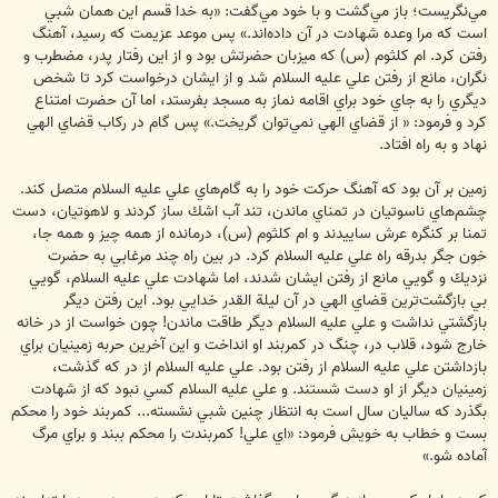
مي‌نگريست؛ باز مي‌گشت و با خود مي‌گفت: «به خدا قسم اين همان شبي
است كه مرا وعده شهادت در آن داده‌اند.» پس موعد عزيمت كه رسيد، آهنگ
رفتن كرد. ام كلثوم (س) كه ميزبان حضرتش بود و از اين رفتار پدر، مضطرب و
نگران، مانع از رفتن علي عليه السلام شد و از ايشان درخواست كرد تا شخص
ديگري را به جاي خود براي اقامه نماز به مسجد بفرستد، اما آن حضرت امتناع
كرد و فرمود: « از قضاي الهي نمي‌توان گريخت.» پس گام در ركاب قضاي الهي
نهاد و به راه افتاد.
زمين بر آن بود كه آهنگ حركت خود را به گام‌هاي علي عليه السلام متصل كند.
چشم‌هاي ناسوتيان در تمناي ماندن، تند آب اشك ساز كردند و لاهوتيان، دست
تمنا بر كنگره عرش ساييدند و ام كلثوم (س)، درمانده از همه چيز و همه جا،
خون جگر بدرقه راه علي عليه السلام كرد. در بين راه چند مرغابي به حضرت
نزديك و گويي مانع از رفتن ايشان شدند، اما شهادت علي عليه السلام، گويي
بي بازگشت‌ترين قضاي الهي در آن ليلة القدر خدايي بود. اين رفتن ديگر
بازگشتي نداشت و علي عليه السلام ديگر طاقت ماندن! چون خواست از در خانه
خارج شود، قلاب در، چنگ در كمربند او انداخت و اين آخرين حربه زمينيان براي
بازداشتن علي عليه السلام از رفتن بود. علي عليه السلام از در كه گذشت،
زمينيان ديگر از او دست شستند. و علي عليه السلام كسي نبود كه از شهادت
بگذرد كه ساليان سال است به انتظار چنين شبي نشسته... كمربند خود را محكم
بست و خطاب به خويش فرمود: «اي علي! كمربندت را محكم ببند و براي مرگ
آماده شو.»