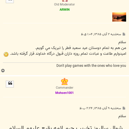
ا
Old Moderator
ARMIN
پ
سه‌شنبه ۲ آبان ۱۳۸۵, ۱:۰۴ ق.ظ
س
ت
سلام
من هم به تمام دوستان عيد سعيد فطر را تبريک مي گويم.
اميدوارم طاعت و عبادت تمام روزه داران قبول درگاه خداوند قرار گرفته باشد.
Don't play games with the ones who love you
ب
ا
ل
ا
Commander
Mohsen1001
پ
سه‌شنبه ۹ آبان ۱۳۸۵, ۲:۲۴ ب.ظ
س
ت
سلام
شوال سالروز تخريب حرم ائمه بقيع عليهم السلام