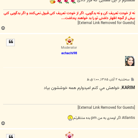
متشکرم از این مطلبی که قرار دادی
نه از خودت تعریف کن و نه بدگویی. اگر از خودت تعریف کنی قبول نمی‌کنند و اگر بدگویی کنی
بیش از آنچه اظهار داشتی تو را بد خواهند پنداشت...
[External Link Removed for Guests]
ب
ا
ل
ا
Moderator
achachi98
پ
سه‌شنبه ۲ آبان ۱۳۸۵, ۱:۰۰ ق.ظ
س
ت
KARIM
, خواهش مي کنم اميدوارم همه خوششون بياد
[External Link Removed for Guests]
Atlantis اگر اومدی به من pm بده منتظرتم
ب
ا
ل