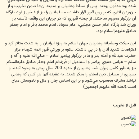
شده بود مدفون بودند. پس از تسلط وهابيان بر مدينه‌ آن‌ها ضمن تخريب و از
بين‌بردن آثاري كه بر روي قبور قرار داشت، مسلمانان را نيز از فيض زيارت بارگاه
آن بزرگوار محروم ساختند. از جمله قبوري كه در جريان اين واقعه تأسف ‌بار
ويران شد بارگاه امام حسن مجتبي، امام سجاد، امام محمد باقر و امام جعفر
صادق عليهم‌السلام بود.
اين حركت وحشيانه وهابيان جهان اسلام به ويژه ايرانيان را به شدت متاثر كرد و
اعتراضات شديد آنان را در پي داشت. علاوه بر ويراني قبور ائمه شيعه، مزار
حضرت عبدالله و آمنه پدر و مادر بزرگوار پيامبر اسلام – صلي‌الله عليه و آله و
سلم – عباس عموي پيامبر و اسماعيل از فرزندام امام جعفر صادق عليه‌السلام
نيز به طور كامل ويران شد. وهابيان از حدود 200 سال پيش به وجود آمدند و
بسياري از مسايل دين اسلام را منكر شدند. به عقيده آنها هر كس كه وهابي
نباشد مشرك محسوب مي‌شود و بر اين اساس جان و مال و ناموسش مباح
است.(لعنة الله عليهم اجمعين)
قبل از تخريب