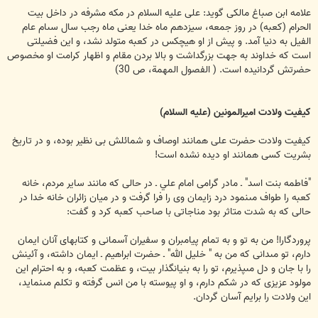
علامه ابن صباغ مالكى گويد: على عليه السلام در مكه مشرفه در داخل بيت
الحرام (كعبه) در روز جمعه، سيزدهم ماه خدا يعنى ماه رجب سال سى‏ام عام
الفيل به دنيا آمد. و پيش از او هيچكس در كعبه متولد نشد، و اين فضيلتى
است كه خداوند به جهت بزرگداشت و بالا بردن مقام و اظهار كرامت او مخصوص
حضرتش گردانيده است. ( الفصول المهمة، ص 30)
كيفيت ولادت اميرالمونين (عليه السلام)
كيفيت ولادت حضرت على همانند اوصاف و شمائلش بى نظير بوده، و در تاريخ
بشريت كسى همانند او ديده نشده است!
"فاطمه بنت اسد" ـ مادر گرامى امام علي ‌ـ در حالى كه مانند ساير مردم، خانه‏
كعبه را طواف مى‏نمود درد زايمان وى را فرا گرفت و در ميان زائران خانه خدا در
حالى كه به شدت متاثر بود مناجاتى با صاحب كعبه كرد و گفت:
پروردگارا! من به تو و به تمام پيامبران و سفيران آسمانى و كتاب‏هاى آنان ايمان
دارم، تو مى‏دانى كه من به " خليل الله" ـ حضرت ابراهيم ـ ايمان داشته، و آئينش
را با جان و دل مى‏پذيرم، تو را به بنيانگذار بيت، و عظمت كعبه، و به احترام اين
مولود عزيزى كه در شكم دارم، و او پيوسته با من انس گرفته و تكلم مى‏نمايد،
اين ولادت را برايم آسان گردان.