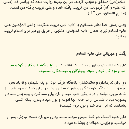
اسلام(ص) متخلق و مؤدب گردند. در اين زمينه روايت شده كه پيامبر خدا (صلى
الله عليه و آله) فرمودند: من تربيت يافته خدا، و على تربيت يافته من است.
(مكارم الاخلاق، ص 17 )
يعنى رسول خدا بطور مستقيم با آداب الهى تربيت مى‏گردد، و امير المؤمنين على
عليه السلام نيز با همان آداب خداوندى، منتهى از طريق پيامبر عزيز اسلام تربيت
مى‏شود.
رأفت و مهرباني على عليه السلام
على عليه السلام مظهر محبت و عاطفه بود،
او رنج ميكشيد و كار ميكرد و سر
انجام مزد كار خود را صرف بيچارگان و درماندگان مى‏نمود.
وي براى نيازمندان و ستمكشان پناهگاه بزرگى بود. او پدر يتيمان و فرياد رس
بيوه زنان و دستگير درماندگان و ياور ضعيفان بود. در زمان خلافت‏ خود شبها از
خانه بيرون ميآمد و در تاريكى شب خرما و نان براى مساكين و بيوه زنان مى‏برد و
بصورت مرد نا شناس از در خانه آنها آذوقه و پول ميداد بدون اينكه كسى
بشناسد كه اين مرد خير و نوع پرور كيست؟
على عليه السلام هر كجا يتيمى ميديد مانند پدرى مهربان دست نوازش بسر او
ميكشيد و برايش خوراك و پوشاك ميداد.