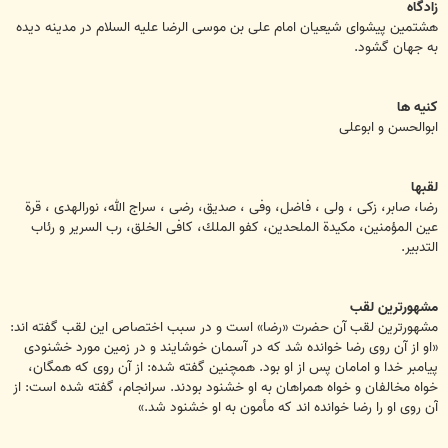
زادگاه
هشتمين پيشواى شيعيان امام على بن موسى الرضا عليه السلام در مدينه ديده
به جهان گشود.
كنيه ها
ابوالحسن و ابوعلى
لقبها
رضا، صابر، زكى ، ولى ، فاضل، وفى ، صديق، رضى ، سراج الله، نورالهدى ، قرة
عين المؤمنين، مكيدة الملحدين، كفو الملك، كافى الخلق، رب السرير و رئاب
التدبير.
مشهورترين لقب
مشهورترين لقب آن حضرت «رضا» است و در سبب اختصاص اين لقب گفته اند:
«او از آن روى رضا خوانده شد كه در آسمان خوشايند و در زمين مورد خشنودى
پيامبر خدا و امامان پس از او بود. همچنين گفته شده: از آن روى كه همگان،
خواه مخالفان و خواه همراهان به او خشنود بودند. سرانجام، گفته شده است: از
آن روى او را رضا خوانده اند كه مأمون به او خشنود شد.»