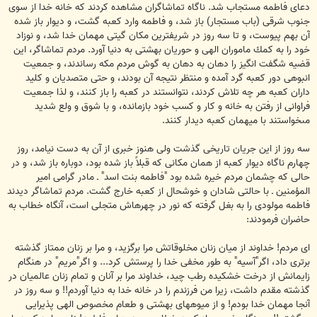
دعاى فاطمه مستجاب شد. ناگاه تماشاگران مشاهده كردند كه خانه خدا از سوى
جنوب شرقى (باب مستجار) باز شد، و فاطمه وارد كعبه گشت، و ديوار باز شده
آن بهم پيوست، و تا سه روز در شريفترين مكان گيتى مهمان خدا شد، و نوزاد
خود را به كمك ماموران الهى و حوريان بهشتى به دنيا آورد. مردم تماشاگر، اين
قضيه شگفت انگيز را دهان به دهان به گوش مردم مكه رساندند، و جمعيت
انبوهى دور كعبه گرد آمده و منتظر نتيجه آن بودند، و حتى متصديان و كليد
داران كعبه هر چه تلاش كردند، نتوانستند در كعبه را باز كنند، و لذا جمعيت
فراوانى از رفتن به خانه و كار و كسب خود بازمانده، و با شوق و ولع شديد
مى‏خواستند با ميهمان كعبه ديدار كنند.
سه روز از اين جريان تاريخى گذشت ولى هنوز خبرى از آن به دست نيامد، روز
چهارم ناگاه ديوار كعبه از همان مكانى كه قبلاً باز شده بود، دوباره باز شد، و در
حالى كه چشمان مردم خيره شده بود "فاطمه بنت اسد" ـ مادر گرامى امير
المؤمنين ـ با حالتى شادان و خوشحال از كعبه خارج گشت. مردم تماشاگر ديدند
فاطمه مولودى را به بغل گرفته كه نور در چهره‏اش متجلى است، آنگاه خطاب به
حاضران فرمودند:
اى مردم! خداوند از ميان زنان مخلوقاتش مرا برگزيد، و مرا بر زنان ممتاز گذشته
برترى داد، اگر"آسيه" به طور مخفى خدا را پرستش كرد... و اگر"مريم" در هنگام
زايمانش از درخت‏ خشكيده رطب چيد، خداوند مرا بر آنان و تمام زنان عالميان در
گذشته مقدم داشت، زيرا من فرزندم را در خانه ‏خدا به دنيا آوردم!! و سه روز در
آنجا مهمان خدا بودم! و از ميوه‏هاى بهشتى و طعام مخصوص الهى پذيرايى