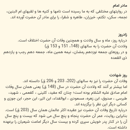
مادر امام
در روايتهاى مختلفى كه به ما رسيده است نامها و كنيه ها و لقبهاى ام البنين،
نجمه، سكن، تكتم، خيزران، طاهره و شقرا، را براى مادر آن حضرت آورده اند.
زادروز
درباره روز، ماه و سال ولادت و همچنين وفات آن حضرت اختلاف است.
ولادت آن حضرت را به سالهاى (148، 151 و 153 ق)
و در روزهاى جمعه نوزدهم رمضان، نيمه همين ماه، جمعه دهم رجب و يازدهم
ذى القعده
روز شهادت
وفات آن حضرت را نيز به سالهاى (202، 203 و 206 ق) دانسته اند.
اما بيشتر بر آنند كه ولادت آن حضرت در سال (148 ق) يعنى همان سال وفات
امام صادق عليه السّلام بوده است؛ چنان كه مفيد، كلينى ، كفعمى ، شهيد،
طبرسى ، صدوق، ابن زهره، مسعودى ، ابوالفداء، ابن اثير، ابن حجر، ابن جوزى و
كسانى ديگر اين نظر را برگزيده اند.
درباره تاريخ وفات آن حضرت نيز عقيده اكثر عالمان همان سال (203 ق) است.
بنابراين روايت، عمر آن حضرت پنجاه و پنج سال مى شود كه بيست و پنج سال
آن را در كنار پدر خويش سپرى كرده و بيست سال ديگر امامت شيعيان را برعهده
داشته است.