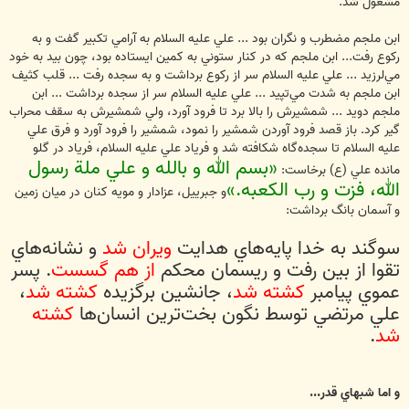
مشغول شد.
ابن ملجم مضطرب و نگران بود ... علي عليه السلام به آرامي تكبير گفت و به
ركوع رفت... ابن ملجم كه در كنار ستوني به كمين ايستاده بود، چون بيد به خود
مي‌لرزيد ... علي عليه السلام سر از ركوع برداشت و به سجده رفت ... قلب كثيف
ابن ملجم به شدت مي‌تپيد ... علي عليه السلام سر از سجده برداشت ... ابن
ملجم دويد ... شمشيرش را بالا برد تا فرود آورد، ولي شمشيرش به سقف محراب
گير كرد. باز قصد فرود آوردن شمشير را نمود، شمشير را فرود آورد و فرق علي
عليه السلام تا سجده‌گاه شكافته شد و فرياد علي عليه السلام، فرياد در گلو
«بسم الله و بالله و علي ملة رسول
مانده علي (ع) برخاست:
الله، فزت و رب الكعبه.»
و جبرييل، عزادار و مويه كنان در ميان زمين
و آسمان بانگ برداشت:
سوگند به خدا پايه‌هاي هدايت
ويران شد
و نشانه‌هاي
تقوا از بين رفت و ريسمان محكم
از هم گسست
. پسر
عموي پيامبر
كشته شد
، جانشين برگزيده
كشته شد
،
علي مرتضي توسط نگون بخت‌ترين انسان‌ها
كشته
شد
.
و اما شبهاي قدر...