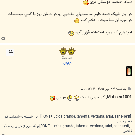
ت
سلام خدمت دوستان عزيز
در اين تاپيک قصد دارم مناسبتهاي مذهبي رو در همان روز با کمي توضيحات
در مورد ان مناسبت ، اعلام کنم
اميدوارم که مورد استفاده قرار بگيره
ب
ا
ل
ا
Captain
كيارش
پ
یک‌شنبه ۲۳ مهر ۱۳۸۵, ۱۲:۰۲ ق.ظ
س
ت
Mohsen1001
, كار خوبي است
مرسي
[FONT=lucida grande, tahoma, verdana, arial, sans-serif] این خسته به شمشیر تو
تقدیر نبود,
[FONT=lucida grande, tahoma, verdana, arial, sans-serif]ور نه هیچ از دل بی‌رحم تو
تقصیر