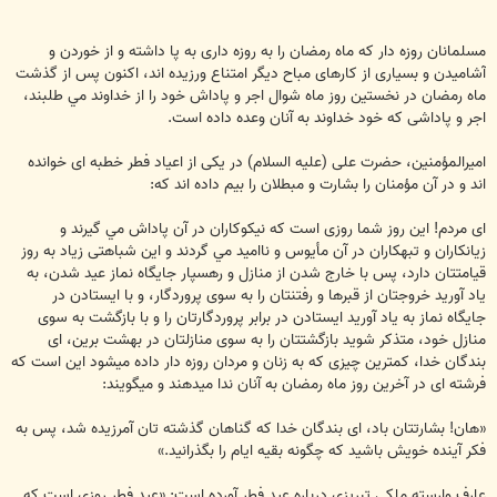
مسلمانان روزه دار كه ماه رمضان را به روزه دارى به پا داشته و از خوردن و
آشاميدن و بسيارى از كارهاى مباح ديگر امتناع ورزيده اند، اكنون پس از گذشت
ماه رمضان در نخستين روز ماه شوال اجر و پاداش خود را از خداوند مي ‏طلبند،
اجر و پاداشى كه خود خداوند به آنان وعده داده است.
اميرالمؤمنين، حضرت على (عليه السلام) در يكى از اعياد فطر خطبه اى خوانده‏
اند و در آن مؤمنان را بشارت و مبطلان را بيم داده ‏اند كه:
اى مردم! اين روز شما روزى است كه نيكوكاران در آن پاداش مي ‏گيرند و
زيانكاران و تبهكاران در آن مأيوس و نااميد مي ‏گردند و اين شباهتى زياد به روز
قيامتتان دارد، پس با خارج شدن از منازل و رهسپار جايگاه نماز عيد شدن، به
ياد آوريد خروجتان از قبرها و رفتنتان را به سوى پروردگار، و با ايستادن در
جايگاه نماز به ياد آوريد ايستادن در برابر پروردگارتان را و با بازگشت ‏به سوى
منازل خود، متذكر شويد بازگشتتان را به سوى منازلتان در بهشت‏ برين، اى
بندگان خدا، كمترين چيزى كه به زنان و مردان روزه ‏دار داده مي‏شود اين است كه
فرشته ‏اى در آخرين روز ماه رمضان به آنان ندا ميدهند و ميگويند:
«هان! بشارتتان باد، اى بندگان خدا كه گناهان گذشته‏ تان آمرزيده شد، پس به
فكر آينده خويش باشيد كه چگونه بقيه ايام را بگذرانيد.»
عارف وارسته ملكى تبريزى درباره عيد فطر آورده است: «عيد فطر روزى است كه