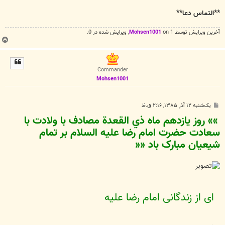
**التماس دعا**
آخرین ويرايش توسط 1 on
Mohsen1001
, ويرايش شده در 0.
ب
ا
ل
ا
Commander
Mohsen1001
پ
یک‌شنبه ۱۲ آذر ۱۳۸۵, ۲:۱۶ ق.ظ
س
»» روز يازدهم ماه ذي القعدة مصادف با ولادت با
ت
سعادت حضرت امام رضا عليه السلام بر تمام
شيعيان مبارک باد ««
اى از زندگانى امام رضا عليه