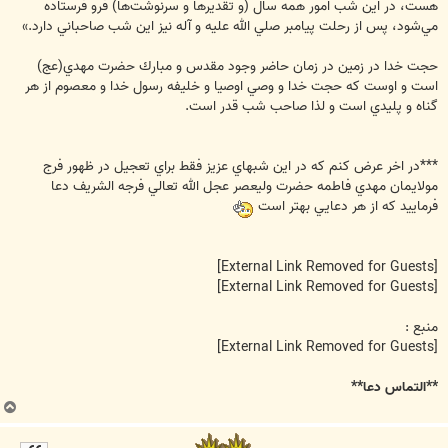
هست، در اين شب امور همه سال (و تقديرها و سرنوشت‌ها) فرو فرستاده
مي‌شود، پس از رحلت پيامبر صلي الله عليه و آله نيز اين شب صاحباني دارد.»
حجت خدا در زمين در زمان حاضر وجود مقدس و مبارك حضرت مهدي(عج)
است و اوست كه حجت خدا و وصي اوصيا و خليفه رسول خدا و معصوم از هر
گناه و پليدي است و لذا صاحب شب قدر است.
***در اخر عرض کنم که در اين شبهاي عزيز فقط براي تعجيل در ظهور فرج
مولايمان مهدي فاطمه حضرت وليعصر عجل الله تعالي فرجه الشريف دعا
فرماييد که از هر دعايي بهتر است
[External Link Removed for Guests]
[External Link Removed for Guests]
منبع :
[External Link Removed for Guests]
**التماس دعا**
ب
ا
ل