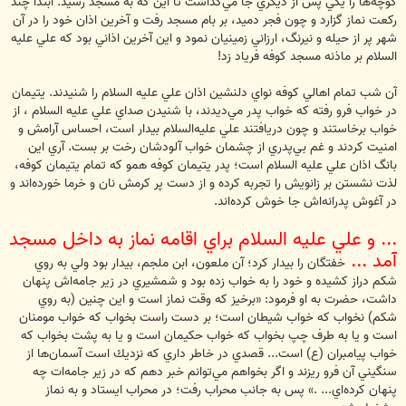
كوچه‌ها را يكي پس از ديگري جا مي‌گذاشت تا اين كه به مسجد رسيد. ابتدا چند
ركعت نماز گزارد و چون فجر دميد، بر بام مسجد رفت و آخرين اذان خود را در آن
شهر پر از حيله و نيرنگ، ارزاني زمينيان نمود و اين آخرين اذاني بود كه علي عليه
السلام بر ماذنه مسجد كوفه فرياد زد!
آن شب تمام اهالي كوفه نواي دلنشين اذان علي عليه السلام را شنيدند. يتيمان
در خواب فرو رفته كه خواب پدر مي‌ديدند، با شنيدن صداي علي عليه السلام ، از
خواب برخاستند و چون دريافتند علي عليه‌السلام بيدار است، احساس آرامش و
امنيت كردند و غم بي‌پدري از چشمان خواب آلودشان رخت بر بست. آري اين
بانگ اذان علي عليه السلام است؛ پدر يتيمان كوفه همو كه تمام يتيمان كوفه،
لذت نشستن بر زانويش را تجربه كرده و از دست پر كرمش نان و خرما خورده‌اند و
در آغوش پدرانه‌اش جا خوش كرده‌اند.
... و علي عليه السلام براي اقامه نماز به داخل مسجد
آمد ...
خفتگان را بيدار كرد؛ آن ملعون، ابن ملجم، بيدار بود ولي به روي
شكم دراز كشيده و خود را به خواب زده بود و شمشيري در زير جامه‌اش پنهان
داشت، حضرت به او فرمود: «برخيز كه وقت نماز است و اين چنين (به روي
شكم) نخواب كه خواب شيطان است؛ بر دست راست بخواب كه خواب مومنان
است و يا به طرف چپ بخواب كه خواب حكيمان است و يا به پشت بخواب كه
خواب پيامبران (ع) است... قصدي در خاطر داري كه نزديك است آسمان‌ها از
سنگيني آن فرو ريزند و اگر بخواهم مي‌توانم خبر دهم كه در زير جامه‌ات چه
پنهان كرده‌اي... .» پس به جانب محراب رفت؛ در محراب ايستاد و به نماز