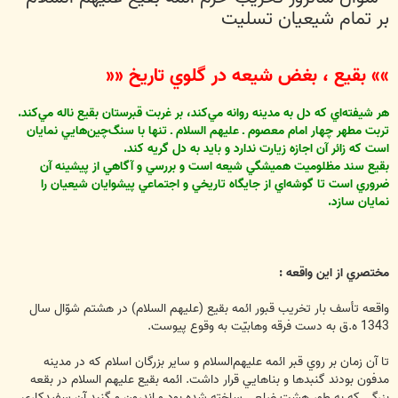
بر تمام شيعيان تسليت
»» بقيع ، بغض شيعه در گلوي تاريخ ««
هر شيفته‌اي كه دل به مدينه روانه مي‌كند، بر غربت قبرستان بقيع ناله مي‌كند.
تربت مطهر چهار امام معصوم ـ عليهم السلام ـ تنها با سنگ‌چين‌هايي نمايان
است كه زائر آن اجازه زيارت ندارد و بايد به دل گريه كند.
بقيع سند مظلوميت هميشگي شيعه است و بررسي و آگاهي از پيشينه آن
ضروري است تا گوشه‌اي از جايگاه تاريخي و اجتماعي پيشوايان شيعيان را
نمايان سازد.
مختصري از اين واقعه :
واقعه تأسف بار تخريب قبور ائمه بقيع (عليهم السلام) در هشتم شوّال سال
1343 ه.ق به دست فرقه وهابيّت به وقوع پيوست.
تا آن زمان بر روي قبر ائمه عليهم‌السلام و ساير بزرگان اسلام كه در مدينه
مدفون بودند گنبدها و بناهايي قرار داشت. ائمه بقيع عليهم السلام در بقعه
بزرگي كه به‏ طور هشت ضلعي ساخته شده بود و اندرون و گنبد آن سفيدكاري