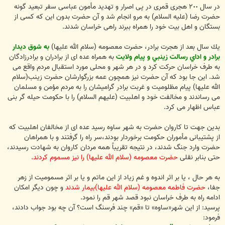
در سال ٢٠٠ هجرى قمرى در پى اصرار و تهديد مأمون عباسى سفر تبعيد گونه
حضرت رضا (عليه السلام) به مرو انجام شد و آن حضرت بدون اين كه كسى از
بستگان و اهل بيت خود را همراه ببرند راهى خراسان شدند.
يك سال بعد از هجرت برادر، حضرت معصومه (سلام الله عليها)
به شوق ديدار
برادر و اداي رسالت زينبي و پيام ولايت
به همراه عده اى از برادران و برادرزادگان
به طرف خراسان حركت كرد و در هر شهر و محلى مورد استقبال مردم واقع مى
شد. اين جا بود كه آن حضرت نيز همچون عمه بزرگوارشان حضرت زينب(سلام
الله عليها) پيام مظلوميت و غربت برادر گراميشان را به مردم مؤمن و مسلمان
مى رساندند و مخالفت خود و اهلبيت (عليهم السلام) را با حكومت حيله گر بنى
عباس اظهار مى كرد.
بدين جهت تا كاروان حضرت به شهر ساوه رسيد عده اى از مخالفان اهلبيت كه
از پشتيبانى مأموران حكومت برخوردار بودند،سر راه را گرفتند و با همراهان
حضرت وارد جنگ شدند، در نتيجه تقريباً همه مردان كاروان به شهادت رسيدند،
حتى بنابر نقلى
حضرت معصومه (سلام الله عليها) را نيز مسموم كردند.
به هر حال ، يا بر اثر اندوه و غم زياد از اين ماتم و يا بر اثر مسموميت از زهر
جفا،
حضرت فاطمه معصومه (سلام الله عليها)بيمار شدند
و چون ديگر امكان
ادامه راه به طرف خراسان نبود قصد شهر قم را نمود.
پرسيد: از اين شهر«ساوه» تا «قم» چند فرسنگ است؟ آن چه بود جواب دادند،
فرمود: