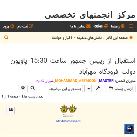
مرکز انجمنهای تخصصی
راهنما
Rules
تماس با ما
ثبت نام
ورود
ج
صفحه اول تالار
بخش‌‌هاي متفرقه
اخبار و حوادث
س
ت
استقبال از رییس جمهور ساعت 15:30 پاویون
ج
دولت فرودگاه مهرآباد
و
مدیران انجمن:
MASTER
,
MOHAMMAD_ASEMOONI
,
شوراي نظارت
جستجو
جستجوی پیش
ارسال پست
تعداد پست ها:1 • صفحه
1
از
1
Captain
Mr.Amirhessam