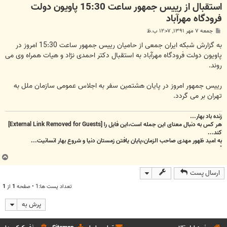
استقبال از رییس جمهور ساعت 15:30 پاویون دولت
فرودگاه مهرآباد
پ
جمعه ۷ مهر ۱۳۹۱, ۱۲:۰۷ ب.ظ
س
ت
به گزارش شبکه ایران جمعی از حامیان رییس جمهور ساعت 15:30 امروز در
پاویون دولت فرودگاه مهرآباد به استقبال دکتر احمدی نژاد و هیات همراه وی می
روند.
رییس جمهور امروز در پایان هشتمین سفر به اجلاس عمومی سازمان ملل به
تهران بر می گردد.
زنده باد بهار...
هر کس به دنبال معنای این جمله است،این فایل را
[External Link Removed for Guests]
کند...
به امید ظهور مهدی صاحب الزمان،پایان یافتن زمستان دنیا و شروع بهار انسانیت...
"
ب
ا
ارسال پست
ل
ا
تعداد پست ها:1 • صفحه
1
از
1
پرش به