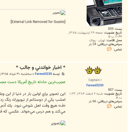
[External Link Removed for Guests]
پست:
859
تاریخ عضویت:
جمعه ۲۹ اردیبهشت ۱۳۸۵,
۱۱:۴۴ ب.ظ
محل اقامت:
تهران - پونک
سپاس‌های دریافتی:
24 بار
ت
تماس:
م
ا
س
N
* اخبار خواندني و جالب *
o
k
پ
توسط
Fareed3230
»
سه‌شنبه ۳۰ خرداد ۱۳۸۵, ۱۱:۵۳ ب.ظ
i
س
a
Captain I
ت
عجيب‌ترين حادثه تاريخ آمريكا دست مجسم
N
Fareed3230
9
پست:
807
3
اين تصوير براي اولين بار در دنيا از اين وب
تاریخ عضویت:
شنبه ۶ اسفند ۱۳۸۴, ۱:۲۳
ب.ظ
امشب يكي از دوستانم از نيويورك زنگ زد 
سپاس‌های دریافتی:
66 بار
ت
«ف» هيچ وقت اهل شوخي نبود. يك آدم جدي
تماس:
م
مي‌كند و هم درس مي‌خواند. عكسي كه فرستا
ا
س
F
a
r
e