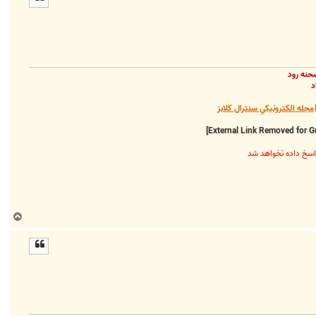
ا
حنه رود
د
مجله الکترونيکي سنترال کلابز
ب
ا
ل
ا