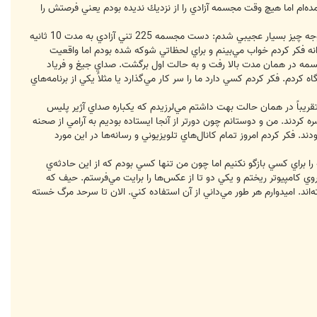
مده‌ام اما هيچ وقت مجسمه آزادي را از نزديك نديده بودم يعني فرصتش را
در حال گرفتن عكس بودم و توريست‌ها نيز در پاي مجسمه سرگرم عكاسي از مجسمه و اطراف آن بودند كه از پشت دوربين متوجه چيز بسيار عجيبي شدم: دست مجسمه 225 تني آزادي به مدت 10 ثانيه
انه فكر كردم خواب مي‌بينم و براي لحظاتي شوكه شده بودم اما واقعيت
جسمه در همان مدت بالا رفت و به حالت اول برگشت. صداي جيغ و فرياد
دم. فكر كردم كسي دارد ما را سر كار مي‌گذارد يا مثلاً يكي از برنامه‌هاي
قريباً در همان حالت بهت داشتم مي‌لرزيدم كه يكباره صداي آژير پليس
 كردند. من و دوستانم چون دورتر از آنجا ايستاده بوديم به آرامي از صحنه
د. فكر كردم امروز تمام كانال‌هاي تلويزيوني و رسانه‌ها در اين مورد
ا براي كسي بازگو نكنيم اما چون من تنها كسي بودم كه از اين حادثه‌ي
وي كامپيوتر ريختم و يكي دو تا از عكس‌ها را برايت مي‌فرستم. حيف كه
‌اند. اميدوارم هر طور مي‌داني از آن استفاده كني. الان تا سرحد مرگ خسته