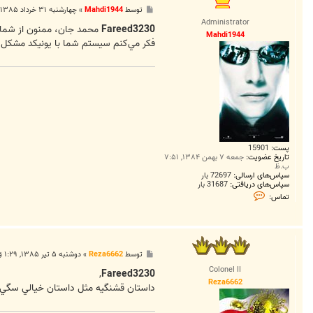
h
پ
توسط
Mahdi1944
»
چهارشنبه ۳۱ خرداد ۱۳۸۵, ۵:۲۳ ق.ظ
s
س
e
Administrator
ت
Fareed3230
محمد جان، ممنون از شما
n
Mahdi1944
1
فكر مي‌كنم سيستم شما با يونيكد مشكل داره و يا كدك رو به Arabic 
0
0
1
پست:
15901
تاریخ عضویت:
جمعه ۷ بهمن ۱۳۸۴, ۷:۵۱
ب.ظ
سپاس‌های ارسالی:
72697 بار
سپاس‌های دریافتی:
31687 بار
ت
تماس:
م
ا
س
M
a
h
پ
توسط
Reza6662
»
دوشنبه ۵ تیر ۱۳۸۵, ۱:۲۹ ق.ظ
d
س
i
Colonel II
ت
,
Fareed3230
1
Reza6662
9
داستان قشنگيه مثل داستان خيالي سگي ک
4
4