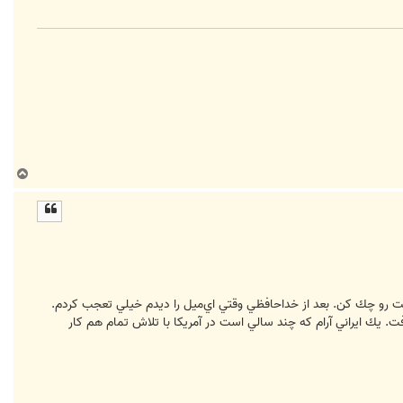
ب
ا
ل
ا
كست رو چك كن. بعد از خداحافظي وقتي اي‌ميل را ديدم خيلي تعجب كردم.
 يك ايراني آرام كه چند سالي است در آمريكا با تلاش تمام هم كار