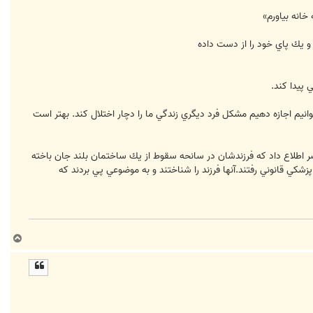
خانه بياورم»
 و يك پاي خود را از دست داده
 پيدا كند.
يم اجازه دهيم مشكل فرد ديگري زندگي ما را دچار اختلال كند. بهتر است
پسر اطلاع داد كه فرزندشان در سانحه سقوط از يك ساختمان بلند جان باخته
 قانوني رفتند.آنها فرزند را شناختند و به موضوعي پي بردند كه
ب
ا
ل
ا