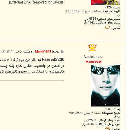
[External Link Removed for Guests]
پست:
4126
تاریخ عضویت:
سه‌شنبه ۱۱ بهمن ۱۳۸۴, ۶:۱۶
ب.ظ
سپاس‌های ارسالی:
4514 بار
سپاس‌های دریافتی:
4342 بار
ت
تماس:
م
ا
س
R
e
z
پ
توسط
Mahdi1944
»
دوشنبه ۵ تیر ۱۳۸۵, ۱:۴۱ ق.ظ
a
س
6
Administrator
ت
Fareed3230
به نظر من دروغ 13 هست
6
Mahdi1944
6
در ضمن در واقعيت امكان نداره يك جسم 
2
كامپيوتري با استفاده از سيمولاتورهاي Maya باشه
پست:
15901
تاریخ عضویت:
جمعه ۷ بهمن ۱۳۸۴, ۷:۵۱
ب.ظ
سپاس‌های ارسالی:
72697 بار
سپاس‌های دریافتی:
31687 بار
ت
تماس: