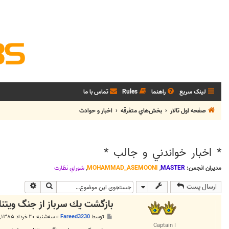
لینک سریع
راهنما
Rules
تماس با ما
صفحه اول تالار
بخش‌‌هاي متفرقه
اخبار و حوادث
* اخبار خواندني و جالب *
مدیران انجمن:
MASTER
,
MOHAMMAD_ASEMOONI
,
شوراي نظارت
جستجو
جستجوی پی
ارسال پست
بازگشت يك سرباز از جنگ ويتنا
پ
توسط
Fareed3230
»
سه‌شنبه ۳۰ خرداد ۱۳۸۵, ۱۰:۳۳ ب.ظ
س
Captain I