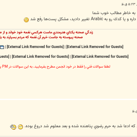
 به خاطر مطالب خوب شما
تغيير داديد، مشكل پست‌ها رفع شد
زندگي صحنه يکتاي هنرمندي ماست هرکسي نغمه خود خواند و از ص
صحنه پيوسته به جاست خرم آن نغمه که مردم بسپارند به يا
|
[External Link Removed for Guests]
|
[External Link Removed for Guests]
[External Link Removed for Guests]
|
[External Link Removed for Guests]
|
[External Link Removed for Guests]
لطفا سوالات فني را فقط در خود انجمن مطرح بفرماييد، به اين سوالات در PM پاسخ داده نخواهد شد
ه ادعا شد به حرم رضوي پناهنده شده و بعد معلوم شد دروغ بوده.