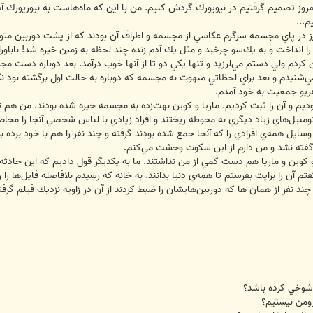
امروز تصميم گرفتيم در نيويورك گردش كنيم. من با اين كه ماه‌هاست به نيوريورك آ
م...
را انداخت و به يك‌سو چرخيد و مثل يك آدم زنده چند لحظه به زمين خيره شد! ناباور
ردم ولي دستم مي‌لرزيد و تنها يكي دو تا از آنها خوب درآمد. بعد دوباره دست م
شنيدم و بعد براي لحظاتي مبهوت به مجسمه كه دوباره به حالت اول برگشته بود نگاه كر
ريو جمعيت به خود آمدم.
وديم و آن را ثبت كرديم. ماريا و كوين بهت‌زده به مجسمه خيره شده بودند. من هم ت
بيل‌هاي زياد ديگري به محوطه ريختند و افراد زيادي با لباس شخصي آنجا را محاصره
يل همه‌ي افرادي را كه آنجا جمع شده بودند گرفته و چند نفر را هم با خود برده بودن
گفته نشد و من دارم از اين سكوت وحشت مي‌كنم.
كوين و ماريا هم دست كمي از من نداشتند. ما به يكديگر قول داديم كه اين حادثه ر
 را برايت بفرستم تا همه‌ي دنيا بدانند. به خانه كه رسيدم بلافاصله فايل‌ها را ر
د نفر از همان ها كه دوربين‌هايشان را ضبط كردند از آن در زاويه نزديك فيلم گرفته
ا شوخي كرده باشد؟
رومن نيستيم؟