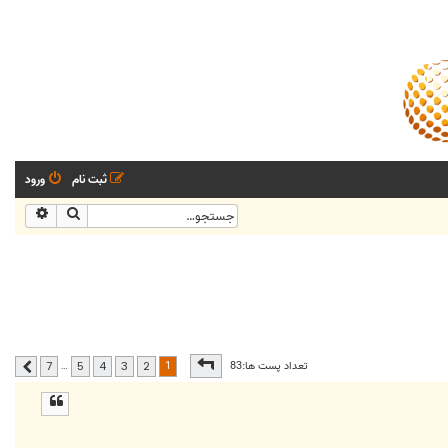
ثبت نام
ورود
جستجو
جستجو
صفحه
1
از
7
1
تعداد پست ها:83
…
7
5
4
3
2
بعدی