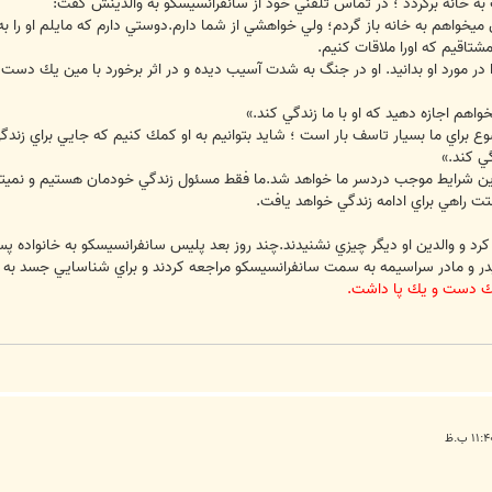
ه خانه برگردد ؛ در تماس تلفني خود از سانفرانسيسكو به والدينش گفت:
ميخواهم به خانه باز گردم؛ ولي خواهشي از شما دارم.دوستي دارم كه مايلم او را به 
شتاقيم كه اورا ملاقات كنيم.
 در مورد او بدانيد. او در جنگ به شدت آسيب ديده و در اثر برخورد با مين يك دست
خواهم اجازه دهيد كه او با ما زندگي كند.»
 براي ما بسيار تاسف بار است ؛ شايد بتوانيم به او كمك كنيم كه جايي براي زندگي
ي كند.»
 اين شرايط موجب دردسر ما خواهد شد.ما فقط مسئول زندگي خودمان هستيم و نميتوان
تت راهي براي ادامه زندگي خواهد يافت.
ع كرد و والدين او ديگر چيزي نشنيدند.چند روز بعد پليس سانفرانسيسكو به خانواده 
مادر سراسيمه به سمت سانفرانسيسكو مراجعه كردند و براي شناسايي جسد به پزشكي
 يك دست و يك پا داشت.