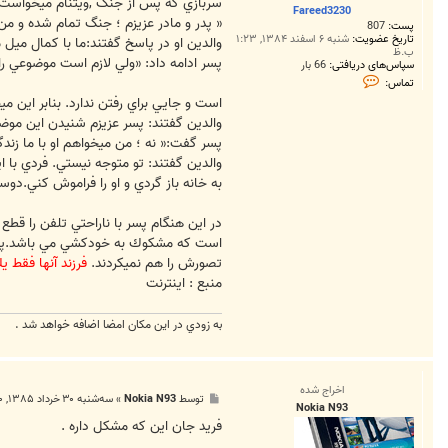
ت
سربازي كه پس از جنگ ,ويتنام ميخواست ب
Fareed3230
« پدر و مادر عزيزم ؛ جنگ تمام شده و من 
پست:
807
تاریخ عضویت:
شنبه ۶ اسفند ۱۳۸۴, ۱:۲۳
والدين او در پاسخ گفتند:ما با كمال ميل م
ب.ظ
پسر ادامه داد: «ولي لازم است موضوعي را
سپاس‌های دریافتی:
66 بار
ت
تماس:
م
است و جايي براي رفتن ندارد. بنابر اين مي
ا
س
والدين گفتند: پسر عزيزم شنيدن اين موضوع
F
پسر گفت:« نه ؛ من ميخواهم او با ما زندگ
a
r
والدين گفتند: تو متوجه نيستي. فردي با
e
e
به خانه باز گردي و او را فراموش كني.دوس
d
3
2
در اين هنگام پسر با ناراحتي تلفن را قط
3
است که مشكوك به خودكشي مي باشد.پدر و 
0
تصورش را هم نميكردند.
فرزند آنها فقط
منبع : اينترنت
به زودي در اين مكان امضا اضافه خواهد شد .
اخراج شده
پ
توسط
Nokia N93
»
سه‌شنبه ۳۰ خرداد ۱۳۸۵, ۱۱:۴۰ ب.ظ
Nokia N93
س
ت
فريد جان اين که مشکل داره .