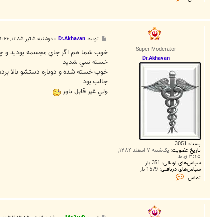
م
ا
س
M
a
h
پ
توسط
Dr.Akhavan
»
دوشنبه ۵ تیر ۱۳۸۵, ۱:۴۶ ق.ظ
d
س
i
Super Moderator
ت
خوب شما هم اگر جاي مجسمه بوديد و چندي
1
Dr.Akhavan
9
خسته نمي شديد
4
خوب خسته شده و دوباره دستشو بالا برده
4
جالب بود
ولي غير قابل باور
پست:
3051
تاریخ عضویت:
یک‌شنبه ۷ اسفند ۱۳۸۴,
۳:۴۵ ق.ظ
سپاس‌های ارسالی:
351 بار
سپاس‌های دریافتی:
1579 بار
ت
تماس:
م
ا
س
D
r
.