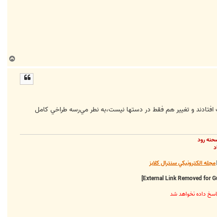
ب
ا
ل
ا
تادند و تغيير هم فقط در دستها نيست،‌به نطر مي‌رسه طراخي كامل
حنه رود
د
مجله الکترونيکي سنترال کلابز