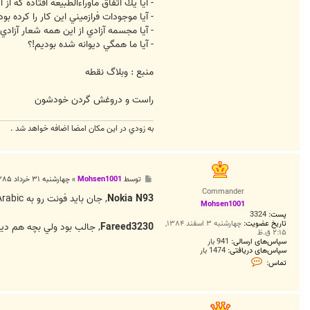
- آيا يك اتفاق ماوراءالطبيعه افتاده كه از
- آيا موجودات فرازميني اين كار را كرده بود
- آيا مجسمه آزادي از اين همه شعار آزاد
- آيا ما همگي ديوانه شده بوديم!؟
منبع : وبلاگ نقطه
راست و دروغش گردن خودشون
به زودي در اين مكان امضا اضافه خواهد شد .
پ
توسط
Mohsen1001
»
چهارشنبه ۳۱ خرداد ۱۳۸۵, ۱۲:۲۵ ق.ظ
س
Commander
ت
Nokia N93
, جان بايد فونت رو به Arabic تغيير بدي
Mohsen1001
پست:
3324
تاریخ عضویت:
چهارشنبه ۳ اسفند ۱۳۸۴,
Fareed3230
, جالب بود ولي بچه هم دي
۲:۱۵ ق.ظ
سپاس‌های ارسالی:
941 بار
سپاس‌های دریافتی:
1474 بار
ت
تماس:
م
ا
س
M
o