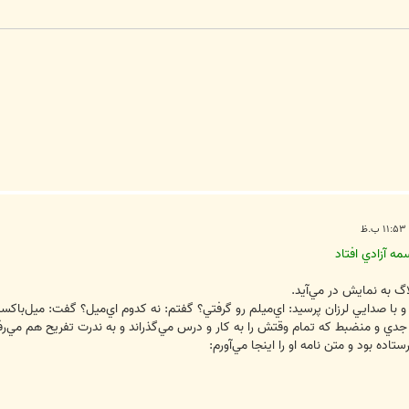
ه آزادي افتاد
لاگ به نمايش در مي‌آيد.
و با صدايي لرزان پرسيد: اي‌ميلم رو گرفتي؟ گفتم: نه كدوم اي‌ميل؟ گفت: ميل‌با
 و منضبط كه تمام وقتش را به كار و درس مي‌گذراند و به ندرت تفريح هم مي‌رفت.
ده بود و متن نامه او را اينجا مي‌آورم: