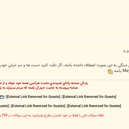
سنگي به اين صورت انعطاف داشته باشه، اگر دقت كنيد دست ها و سر خيلي خوب اف
زندگي صحنه يکتاي هنرمندي ماست هرکسي نغمه خود خواند و از ص
صحنه پيوسته به جاست خرم آن نغمه که مردم بسپارند به يا
|
[External Link Removed for Guests]
|
[External Link Removed for Guests]
[External Link Removed for Guests]
|
[External Link Removed for Guests]
|
[External Link Removed for Guests]
لطفا سوالات فني را فقط در خود انجمن مطرح بفرماييد، به اين سوالات در PM پاسخ داده نخواهد شد