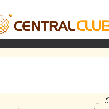
شرفته
م