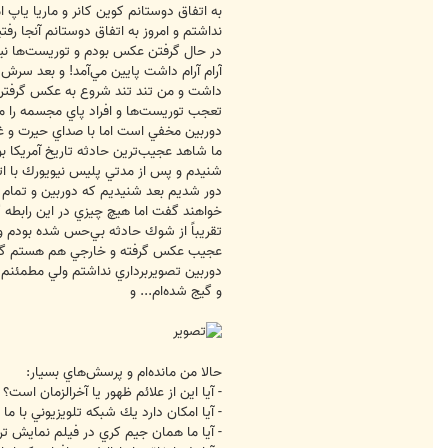
به اتفاق دوستانم كوين كانر و ماريا ياپ 
e
d
نداشتم و امروز به اتفاق دوستانم آنجا رفتي
3
2
3
آرام آرام داشت پايين مي‌آمد! و بعد سرش 
0
داشت و من تند تند شروع به عكس گرفتن ك
تعجب توريست‌ها و افراد پاي مجسمه را مي‌
دوربين مخفي است اما با صداي حيرت و غ
ما شاهد عجيب‌ترين حادثه تاريخ آمريكا ب
شنيدم و پس از مدتي پليس نيويورك با اتوم
دور شديم بعد شنيديم كه دوربين و تمام وسا
خواهند گفت اما هيچ چيزي در اين رابطه 
تقريباً از شوك حادثه بي‌حس شده بودم و 
عجيب عكس گرفته و خارجي هم هستم گفتم آن
دوربين تصويربرداري نداشتم ولي مطمئنم چن
و گيج شده‌ام... و
حالا من مانده‌ام و پرسش‌هاي بسيار:
- آيا اين از علائم ظهور يا آخرالزمان است؟
- آيا امكان دارد يك شبكه تلويزيوني با م
- آيا ما همان جيم كري در فيلم نمايش ت