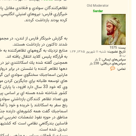
س
Old Moderator
ت
تظاهركنندگان سوئدي و فنلاندي مقابل پا
Sardar
خبرگزاري فارس: نيروهاي امنيتي انگليسي ت
كرده بودند بازداشت كردند.
شدند تاكنون در بازداشت هستند.
پست:
1575
منابع نزديك به گروههاي تظاهركننده به خ
تاریخ عضویت:
شنبه ۱۱ شهریور ۱۳۸۵, ۱:۲۴
ب.ظ
به قرارگاه پليس كلايد انتقال يافته اند.
سپاس‌های ارسالی:
2 بار
همچنين گفته شده يك اسكاتلندي نيز در ك
سپاس‌های دریافتی:
238 بار
ت
دهها تظاهر كننده با نشستن در برابر دروا
تماس:
م
ا
س
هاي توسعه طلبانه براي جايگزين كردن م
S
وي كه خود 33 سال دارد افز
a
r
كشور شناخته شده هسته اي بر اساس پيم
d
a
r
رنج سفر به اسكاتلند را خريده و خود را آم
اسماجبك گفت همه كشورهاي دارنده جنگ اف
مناطق در حوزه نفوذ تشعشات تخريبي اين پايگ
فاسلين بندرگاهي نظامي است كه كشتيهاي 
تبديل شده است.
بسياري از فعالان سياسي و مذهبي اسكاتلند