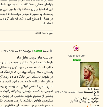
پارلمان محلي اسكاتلند در "ادينبورو" خواس
روستاهاي مسير از مردم خواستند از اجتم
ايجاد كند
هیهات منا الذلة
پ
توسط
Sardar
»
پنج‌شنبه ۲۷ مهر ۱۳۸۵, ۱۱:۳۶ ق.ظ
س
Old Moderator
ت
جذابيت هاي رويت هلال ماه
Sardar
بارها شنيده ايم که دانش نجوم در ايران س
جالب است که هم در دوره کهن و باستاني اي
باستان ، ماه جايگاه ويژه اي در فرهنگ 
در تقويم باستاني نيز جايگاه ماه و رصد 
مبناي ماه تنظيم شده بود و اين ظهور ماه
عالي علمي اسلامي ايراني ، چهره هاي برج
پست:
1575
نجومي به کمک ابزارهاي پيشرفته رقابت ها
تاریخ عضویت:
شنبه ۱۱ شهریور ۱۳۸۵, ۱:۲۴
ب.ظ
بخشي از تنظيم تقويم مذهبي در جهان نيز 
سپاس‌های ارسالی:
2 بار
سفرهاي طولاني بکشند تا رصد هيجان انگيز
سپاس‌های دریافتی:
238 بار
ت
ماه هر شب براي علاقه مندان مناظري بديع
تماس: