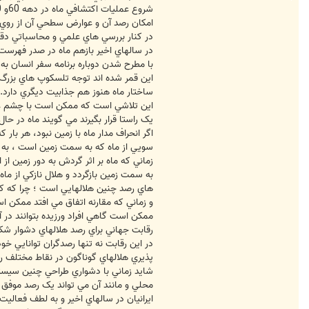
م
ا
س
امکان رصد آن و عوارض سطحي آن از روي زم
S
در کنار بررسي هاي علمي و محاسباتي دقي
a
r
در سالهاي اخير بازهم ماه در صدر فهرست
d
a
r
اين قمر شده اند توجه تلسکوپ هاي بزرگ 
ساختار ماه هنوز هم جذابيت ديگري دارد.
يک راستا قرار بگيرند مي گويند ماه در حا
اگر انحراف مدار ماه با زمين نبود، هر با
سويي از ماه که به سمت زمين است ، به 
زماني که ماه بر اثر گردش به دور زمين ا
به سمت زمين بازگردد و هلال نازکي از ما
هاي رصد چنين هلالهايي است ؛ چرا که کنت
و زماني که مقارنه اتفاق مي افتد ممکن ا
ممکن است گاهي افراد ورزيده بتوانند در آن
رقابت جهاني براي رصد هلالهاي دشوار شک
در اين رقابت نه تنها رصدگران توانايي خ
پذيري هلالهاي گوناگون در نقاط مختلف را
شايد زماني با دشواري طراحي چنين سيستمي
محلي و مانند آن مي تواند يک رصد موفق
ايرانيان در سالهاي اخير و به لطف فعاليت