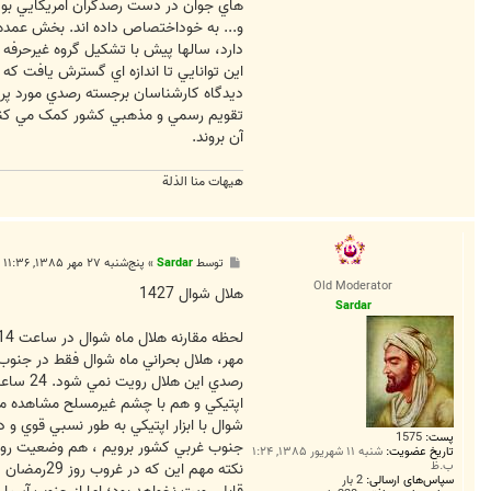
هاي جوان در دست رصدگران امريکايي بود،
و... به خوداختصاص داده اند. بخش عمده 
دارد، سالها پيش با تشکيل گروه غيرحرفه ا
اين توانايي تا اندازه اي گسترش يافت ک
ديدگاه کارشناسان برجسته رصدي مورد پرسش
تقويم رسمي و مذهبي کشور کمک مي کنند.اي
آن بروند.
هیهات منا الذلة
پ
توسط
Sardar
»
پنج‌شنبه ۲۷ مهر ۱۳۸۵, ۱۱:۳۶ ق.ظ
س
Old Moderator
ت
هلال شوال 1427
Sardar
مهر، هلال بحراني ماه شوال فقط در جنوب و
اپتيکي و هم با چشم غيرمسلح مشاهده مي
شوال با ابزار اپتيکي به طور نسبي قوي 
پست:
1575
جنوب غربي کشور برويم ، هم وضعيت رويت پ
تاریخ عضویت:
شنبه ۱۱ شهریور ۱۳۸۵, ۱:۲۴
ب.ظ
نکته مهم 
سپاس‌های ارسالی:
2 بار