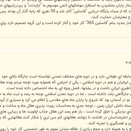
تار پايان بخشيدن به استقرار موشكهاي اتمي موسوم به "ترايدنت" و زيردرياييهاي حامل
اع معترضان حمايت كنند.
در همان اجتماع اعلام شد كه يك گروه فشار جديد بنام "فاسلين 365" كار خود را آغاز 
ابقه اي طولاني دارد و در دوره هاي مختلف تمدني توانسته است جايگاه بالاي خود ر
رانيان و هم در دوره اسلامي ، يکي از اجرامي که همواره مورد توجه مردم بوده هلال 
اساطيري ايراني داشت و در يشتها، فصل ويژه اي به ماه اختصاص داده شده است.
آن جايگاهي بلند داشته است ، اما در دوره تمدن اسلامي توجه به رصد و ثبت ماه به 
 نو در آسمان بود که شروع يا پايان ماه هاي مقدس را اعلام مي کرد و بسياري از آ
سته دانش ايران زمين ، توجه جدي به محاسبات رويت پذيري هلال ماه و ساخت و طراح
ي نزديکي را خلق کرده است ، باز هم رصد اين هلال جذاب اولويت ها و زيبايي هاي
اخترشناسان در تلاشند تا بتوانند هلالهاي کم سن تري را شکار کنند.هلالهايي که 
 و نفسگيري را تجربه کنند.
 را به همراه دارد و جمع زيادي از علاقه مندان نجوم به طور تخصصي کار خود را ر