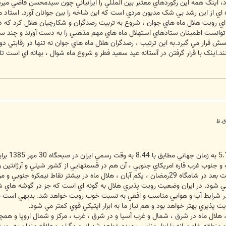
 اينک همه اين رکوردهاي معتبر بين المللي را ايرانياني چون سيدمحسن قاضي ميرس
اي از اين رشد بي شک مديون مردي است که اين شاخه را بين جوانان آورد. استاد 
ي رويت هلال ماه هاي جوان ، شروع به تربيت رصدگران و شکارچيان هلال کرد که در اي
ه توانست اطمينان ستادهاي استهلال ماه هاي مهم مذهبي را به دست آورند و چند 
 قرار مي گيرد.به اين ترتيب ، رصدگران هلال ماه هاي جوان نه تنها در رقابتي دوس
نک با قرار گرفتن در آستانه عيد سعيد فطر و شروع ماه شوال ، بهانه اي است تا د
 جنوب غرب قاره امريکاي جنوبي ، آن هم در قسمتهايي از کشور شيلي و آرژانتين و ف
رصدي اين هلال رويت نمي شود. 24 ساعت بعد در شامگاه 29رمضان ، يکم آبان ، هلال ماه در ب
 شود. در ايران وضعيت رويت پذيري هلال به گونه اي است که جز در گوشه هاي شم
و در شرايط آب و هوايي مناسب و افقي به نسبت خوب رويت خواهد شد. بديهي است ب
ذيري بهتر خواهد بود و هم نياز ما به ابزار اپتيکي قوي کمتر مي شود.
اين که در غروب روز 29رمضان ، هلال ماه در شرق ، شمال و غرب آسيا و در شرق ، غرب ، مرکز و شمال