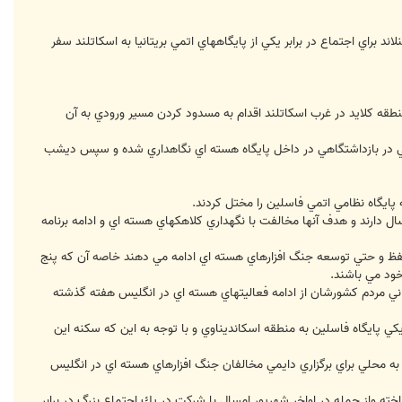
 براي اجتماع در برابر يكي از پايگاههاي اتمي بريتانيا به اسكاتلند سفر
ريايي فاسلين واقع در منطقه كلايد در غرب اسكاتلند اقدام به مسدود كردن مسير ورودي به آن
نيتي در بازداشتگاهي در داخل پايگاه هسته اي نگاهداري شده و سپس ديشب
 پايگاه نظامي اتمي فاسلين را مختل كردند.
ن اسماجبك سخنگوي سوئدي اين گروه تظاهر كننده به خبرنگار فارس گفت عموم تظاهر كنندگان سنيني بين 18 و 38 سال دارند و هدف آنها مخالفت با نگهداري كلاهكهاي هسته اي و ادامه برنامه
 بر حفظ و حتي توسعه جنگ افزارهاي هسته اي ادامه مي دهند خاصه آن كه پنج
ود مي باشند.
م كرد و افزود آنها براي نشان دادن درجه نگراني مردم كشورشان از ادامه فعاليتهاي هسته اي در انگليس هفته گذشته
پايگاه فاسلين به منطقه اسكانديناوي و با توجه به اين كه سكنه اين
ه محلي براي برگزاري دايمي مخالفان جنگ افزارهاي هسته اي در انگليس
خته واز جمله در اواخر شهريور امسال با شركت در يك اجتماع بزرگ در برابر