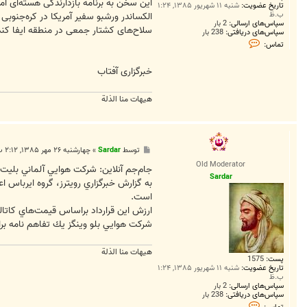
این سخن به برنامه بازدارندگی هسته‌ای آم
تاریخ عضویت:
شنبه ۱۱ شهریور ۱۳۸۵, ۱:۲۴
ب.ظ
الکساندر ورشبو سفیر آمریکا در کره‌جنوب
سپاس‌های ارسالی:
2 بار
سلاح‌های کشتار جمعی در منطقه ایفا کند
سپاس‌های دریافتی:
238 بار
ت
تماس:
م
ا
س
خبرگزارى آفتاب
S
a
r
هیهات منا الذلة
d
a
r
پ
توسط
Sardar
»
چهارشنبه ۲۶ مهر ۱۳۸۵, ۲:۱۲ ب.ظ
س
Old Moderator
ت
جام‌جم آنلاين: شركت هوايي آلماني بليت‌هاي ارزان قيمت بلو وينگز قرارداد سفارش
Sardar
است.
ارزش اين قرارداد براساس قيمت‌هاي كاتالوگ 1.4 ميليارد دلا
شركت هوايي بلو وينگز يك تفاهم نامه براي خريد اين هواپيماها را در 21 ژوييه در جريان نماي
هیهات منا الذلة
پست:
1575
تاریخ عضویت:
شنبه ۱۱ شهریور ۱۳۸۵, ۱:۲۴
ب.ظ
سپاس‌های ارسالی:
2 بار
سپاس‌های دریافتی:
238 بار
ت