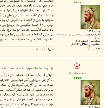
ت
انگليسي ها ، فرانسه را به كشورشان ترج
Sardar
جام جم آنلاين : باوجود نفرت تاريخي بين انگليسي ها و فرانسوي ها، 
به گزارش رويترز، از نظرخواهي از هزار و 
اسپانيا را پس از فرانسه و انگليس ترجيح 
بيش از 37 درصد انگليسي ها ترجيح مي دهند پس از بازنشستگي در فرانسه زندگي كنند و 30 درصد مايلند به زندگي در انگليس ادامه دهند.
93 درصد انگليسي ها مي توانند برج ايفل را شناسايي كنند در حالي كه فقط 83 درصد آنان قادر به شناسايي نمادهاي مشابه كشورشان هستند.
پست:
1575
در حالي كه 69 درصد انگليسي ها مي توانند طاق نصرت پيروزي فرانسه را نام ببرند فقط40 درصد مي توانند طاق نصرت مرمر لندن را شناسايي كنند.
تاریخ عضویت:
شنبه ۱۱ شهریور ۱۳۸۵, ۱:۲۴
ب.ظ
40 درصد انگليسي ها مصرف نوشابه هاي فرانسوي را با غذاي خود ترجيح مي دهند در حالي كه فقط 5 درصد نوشابه انگليسي را مي خواهند.
سپاس‌های ارسالی:
2 بار
سپاس‌های دریافتی:
238 بار
ت
تماس:
هیهات منا الذلة
م
ا
س
S
a
r
پ
توسط
Sardar
»
چهارشنبه ۲۶ مهر ۱۳۸۵, ۲:۱۰ ب.ظ
d
س
a
Old Moderator
ت
نگرانی آمریکا از مسابقه تسلیحاتی در آسیا
r
Sardar
به گزارش خبرگزاری آسوشیتدپرس کاندولیزا
شود. بنا به این گزارش آمریکا نگران است 
بنابراین بخشی از اهداف سفر آسیایی رای
تحریم‌های سازمان ملل علیه کره‌شمالی ص
رایس همچنین گفت: حوادثی از این قبیل می‌
وزیر خارجه آمریکا برای قوت بخشیدن به م
پست:
1575