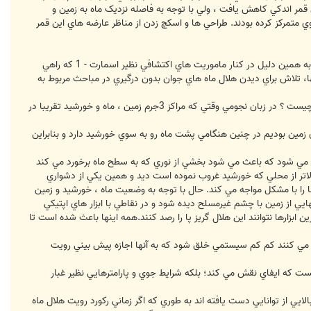
 آپولو توجه به اين قمر اندکي کاهش يافت ، ولي با توجه به فاصله نزديک ماه به زمين و
ي متمرکز کرده بودند. طراحي ها و اسکچ زدن از مناظر عارضه هاي اين قمر
با مطرح شدن دوباره برنامه سفر انسان به ماه يک بار ديگر لازم است تا اين قمر به طور دقيق مورد کاوش و بررسي قرار گيرد و به همين دليل در کنار ماموريت هاي اکتشافي نظير اسمارت - 1 که راهي
ا، تلاش براي ديدن هلال ماه هاي جوان بدون درگيري در مباحث مربوط به
اين تلاشي است که ممکن است با چشم غيرمسلح ، دوربين دوچشمي يا تلسکوپ هاي غول پيکر صورت گيرد.اما هلال ماه نو چيست ؟ در زبان نجومي وقتي که مراکز 3جرم زمين ، ماه و خورشيد تقريبا در
وي زمين بوديم در چنين هنگامي پشت ماه رو به سوي خورشيد دارد و بنابراين
جاد مي شود که باعث مي شود بخشي از نوري که به سطح ماه برخورد مي کند
بالاتر از محلي که خورشيد غروب نموده است ديد و همين يکي از دشواري
ا را با مشکل مواجه مي کند. حال با توجه به وضعيت ماه ، خورشيد و زمين
يي از زمين با چشم غيرمسلح ديده شود و در نقاطي با ابزار هاي اپتيکي
ن ابزارها نتوانند اين هلال گريز پا را رصد کنند.همه اينها باعث شده است تا
وري مي کنند کم کم سيستمي خلق شود که به آنها اجازه پيش بيني رويت
يست که ايفاي نقش مي کند؛ بلکه شرايط جوي و پارامترهايي نظير غبار
ايي از توانايي دست يافته اند به طوري که اگر زماني رکورد رويت هلال ماه