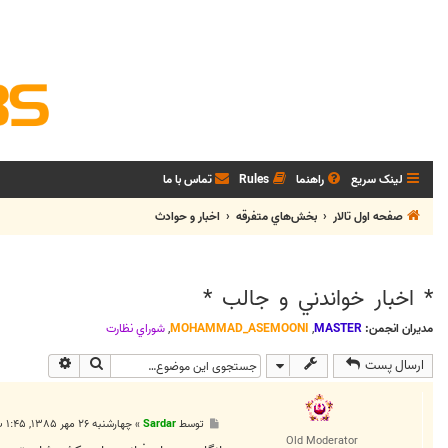
لینک سریع
راهنما
Rules
تماس با ما
صفحه اول تالار
بخش‌‌هاي متفرقه
اخبار و حوادث
* اخبار خواندني و جالب *
مدیران انجمن:
MASTER
,
MOHAMMAD_ASEMOONI
,
شوراي نظارت
جستجو
جستجوی پی
ارسال پست
پ
توسط
Sardar
»
چهارشنبه ۲۶ مهر ۱۳۸۵, ۱:۴۵ ب.ظ
س
Old Moderator