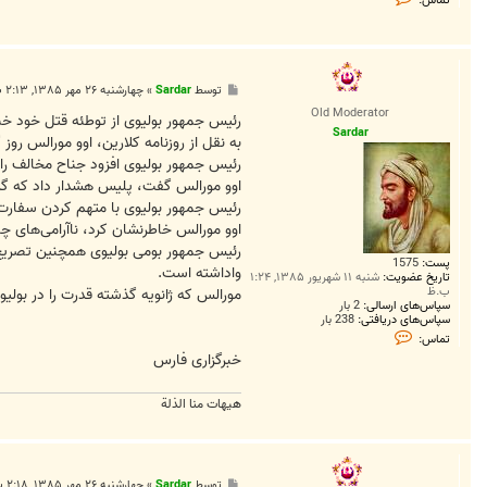
تماس:
م
ا
س
S
a
r
پ
توسط
Sardar
»
چهارشنبه ۲۶ مهر ۱۳۸۵, ۲:۱۳ ب.ظ
d
س
a
Old Moderator
ت
رئیس جمهور بولیوی از توطئه قتل خود خبر
r
Sardar
به نقل از روزنامه كلارین، اوو مورالس رو
رئیس جمهور بولیوی افزود جناح مخالف راس
اوو مورالس گفت، پلیس هشدار داد كه گروهی متشكل از ۲۰نظامی سابق در سانتا كروز قصد ترورش را داشته‌اند و او ن
رئیس جمهور بولیوی با متهم كردن سفارت آم
اوو مورالس خاطرنشان كرد، ناآرامی‌های چن
رئیس جمهور بومی بولیوی همچنین تصریح ك
پست:
1575
واداشته است.
تاریخ عضویت:
شنبه ۱۱ شهریور ۱۳۸۵, ۱:۲۴
ب.ظ
مورالس كه ژانویه گذشته قدرت را در بولی
سپاس‌های ارسالی:
2 بار
سپاس‌های دریافتی:
238 بار
ت
تماس:
م
خبرگزارى فارس
ا
س
S
a
هیهات منا الذلة
r
d
a
r
پ
توسط
Sardar
»
چهارشنبه ۲۶ مهر ۱۳۸۵, ۲:۱۸ ب.ظ