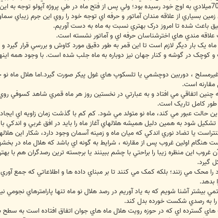
شروع عمليات اکتشافي ماه در دهه 60و 70ميلادي به اوج خود رسيده بود؛ ولي پس از فتح ماه در طي پروژه
ين بسياري از علاقه مندان آماتور و حرفه اي توجه خود را روي اين جرم زيباي سماو
ق باعث شده تا امروز درک بهتري نسبت به ماه به دست آوريم.
 علاقه مندي هاي اخترشناسان حرفه اي و آماتور نشسته است.
و کوچک در گوشه و کنار جهان نيز دوباره به ماه جلب شده است. با وجود همه اينه
ل مقارنه است.
ر که چنين اتفاقي مي افتاد و به عبارتي در نخستين روز هر ماه قمري شاهد کسوفي ر
طور کامل تاريک است.
ز اين حالت عبور مي کند، ماه نو متولد مي شود. کم کم با گذشت زمان زاويه اي اي
ه تشکيل شود به همين دليل هميشه هلالهاي آغاز ماه را بايد در افق غربي و اندکي 
راست يا تضاد نوري اندکي که ميان ماه و زمينه آسمان وجود دارد، شکار اين هلاله
ست هنگام اولين غروب پس از مقارنه ، شرايط به گونه اي باشد که هلال ماه در بخشها
 غروب اين منظره زيبا را براحتي با چشم ببينند يا برجسته ترين رصدگران هم با بهتري
ل گيرد.
ود را محک مي زنند؛ بلکه کمک مي کنند تا بر مبناي داده ها و اطلاعاتي که جمع آ
 بدهد.
 بيشتر آشنا شويم که به ياد آوريم در رصد هلال نو ماه تنها پارامترهاي نجومي ن
 را به رصدي شکست خورده بدل کند.
 هاي گسترده اي که در حوزه رويت هلال ماه هاي جوان اتفاق افتاده است به سطح بال