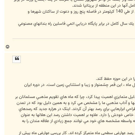
 آنها در اين منطقه از بريتانيا شدند.
اين اجتماع پايان دهنده يك راهپيمايي بود كه از مبداء پايگاه دريايي "فاسلين" آغاز شد و 50 نفري كه پايه گذار آن بودند پس از طي 140 كيلومتر در فاصله پنج روز و دعوت از ساكنان شهرها و
كرده است و اين گروه تصميم دارد براي يك سال كامل در برابر پايگاه دريايي اتمي فاسلين راه بندانهاي مصنوعي
ب
ا
ل
ا
ا در اين حوزه حفظ کند.
ماه ، اين قمر چشمنواز و زيبا و استثنايي زمين است. در دوره ايران
دليل متمايزي اهميت پيدا کرد، چرا که ماه هاي تقويم مذهبي مسلمانان بر
يينها و آداب مذهبي ما را مشخص مي کرد و به همين دليل بود که در تمدن
ي ابزارهايي براي رصد بهتر آن کردند. اينک در هزاره جديد که رصدهاي
 خاص خودش را دارد. علاوه بر اهميت داشتن رصد اين هلالها به عنوان
به واسطه مشخصه هاي خود مي توانند جمع زيادي از علاقه مندان را به
وي رصد عوارض سطحي ماه متمرکز کرده اند. کار بررسي عوارض ماه پيش از