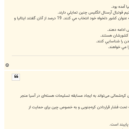
يم فوتبال آرسنال انگليس چنين تمايلي دارند.
از طرف ديگر 32 درصد انگليسي هاي زير 50 سال گفتند ترجيح مي دهند در فرانسه زندگي كنند و 23 درصد گفتند انگليس را به عنوان كشور دلخواه خود انتخاب مي كنند. 19 درصد از آنان گفتند ايتاليا و
ب
ا
ل
ا
 کره‌شمالی می‌تواند به ایجاد مسابقه تسلیحات هسته‌ای در آسیا منجر
ف تحت فشار قراردادن کره‌جنوبی و به خصوص چین برای حمایت از
پایبند است.