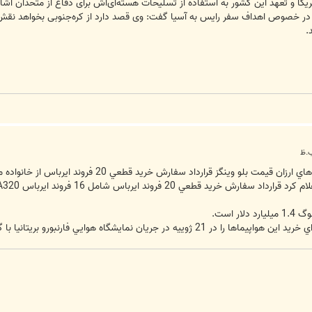
ریکا و تعهد این کشور به استفاده از تسلیحات هسته‌ای‌اش برای دفاع از متحدان اشاره
ی در خصوص اهداف سفر رایس به آسیا گفت: وی قصد دارد از کره‌جنوبی بخواهد نقش ب
.
 خريد قطعي 20 فروند ايرباس از خانواده مدل A320 را با گروه هواپيماسازي اروپايي ايرباس امضا كرده است.
ر است.
شگاه هوايي فارنبورو بريتانيا با گروه ايرباس امضا كرده بود.