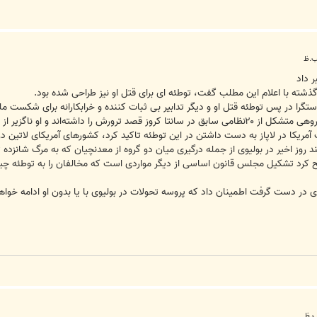
 داد
ز گذشته با اعلام این مطلب گفت، توطئه ای برای قتل او نیز طراحی شده بود.
تگرا در پس توطئه قتل او و دیگر تدابیر بی ثبات كننده و خرابكارانه برای شكست 
اگزیر از جلیقه ضد گلوله استفاده كرده است.
ریكا در لاپاز به دست داشتن در این توطئه تاكید كرد، كشورهای آمریكای لاتین در 
د روز اخیر در بولیوی از جمله درگیری میان دو گروه از معدنچیان كه به مرگ شانزده
رد تشكیل مجلس قانون اساسی از دیگر مواردی است كه مخالفان را به توطئه چینی
وی در دست گرفت اطمینان داد كه پروسه تحولات در بولیوی با یا بدون او ادامه خواه