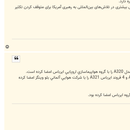
 دارد.
یشتری در تلاش‌های بین‌المللی به رهبری آمریکا برای متوقف کردن تکثیر
ب
ا
ل
ا
به گزارش خبرگزاري رويترز، گروه ايرباس اعلام كرد قرارداد سفارش خريد قطعي 20 فروند ايرباس شامل 16 فروند ايرباس A320 و 4 فروند ايرباس A321 را با شركت هوايي آلماني بلو وينگز امضا كرده