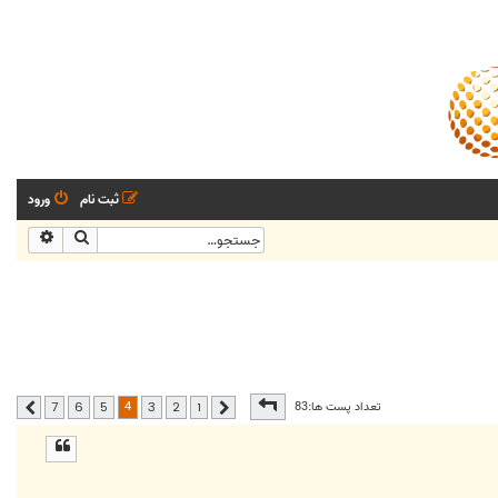
ثبت نام
ورود
جستجو
جستجو
صفحه
4
از
7
4
تعداد پست ها:83
7
6
5
3
2
1
قبلی
بعدی