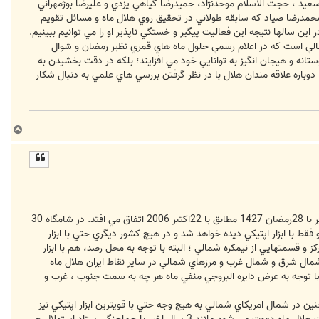
عيد ، حجت الاسلام موحدنژاد، حميدرضا گياهي يزدي و عليرضا بوژمهراني
محمدرضا صياد که سابقه طولاني در تحقيق روي هلال ماه و مسائل تقويم
ن سالها نتيجه اين فعاليت پيگير و خستگي ناپذير او را مي توانيم ببينيم.
سالي است که در اعلام رسمي حلول ماه هاي قمري نظير رمضان و شوال
تانه و هيجان انگيز به توانايي خود مي افزايند؛ بلکه در دقت بخشيدن به
وباره علاقه مندان هلال با در نظر گرفتن بررسي هاي علمي به دنبال شکار
ب
ا
ل
ا
لحظه مقارنه هلال ماه شوال در ساعت 5.14 به زمان جهاني مطابق با 8.44 به وقت رسمي ايران در صبحگاه 30 مهر 1385 برابر با 28رمضان 1427 مطابق با 22اکتبر 2006 اتفاق مي افتد. در شامگاه 30
قط با ابزار اپتيکي ديده خواهد شد و در هيچ کشور ديگري حتي با ابزار
يشتر نقاط نيمکره جنوبي و مرکز و قسمتهايي از نيمکره شمالي ؛ البته با توجه به محل رصد، هم با ابزار
ال شرق و شمال غرب و مرزهاي شمالي در ساير نقاط ايران هلال ماه
ا توجه به عرض دايره البروجي منفي ماه هر چه به سمت جنوب ، غرب و
 اروپا و همچنين در شمال امريکاي شمالي به هيچ وجه حتي با قويترين ابزار اپتيکي نيز