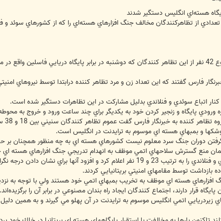
يگاه هسته‌اي انگليس دستگير شدند
عدادي از تظاهركنندگان مخالف جنگ افزارهاي هسته‌اي را كه از كشورهاي سوئد و فنلاند
به گزارش خبرنگار فارس از لندن، در مجموع 42 نفر از اين تظاهر كنندگان كه دوشنبه در برابر پايگاه د
برنگار فارس گفتند كه اين تعداد زن و مرد تظاهر كننده درابتدا توسط نيروهاي ام
نار اتباع سوئدي و فنلاندي بدليل مشاركت در اين تظاهرات دستگير شده است.
زه ورودي پايگاه و زنجير كردن خود به يكديگر براي چند ساعت ورود و خروج به محوطه
مارتي
وشكها و بمبهاي هسته اي موسوم به ترايدنت در انگليس است.
ود، با پايان گرفتن دوران جنگ سرد معلوم نيست كشورهاي هسته اي به چه منظور همچنان
ان منع گسترش سلاحهاي اتمي موظف به انهدام تدريجي جنگ افزارهاي هسته اي خ
وي تعداد تظاهر كنندگان بازداشتي سوئدي و فنلاندي را به ترتيب 23 و 19 نفر اعلا
اده بازداشت توسط مقامهاي امنيتي بريتانيايي كردند.
زارهاي هسته اي موظف به تخريب بمبهاي اتمي خود هستند ولي با توجه به نزديكي 
اه قرار دارند، اجتماع كنندگان ايجاد راه بندان مصنوعي در برابر آن را برگزيده‌اند.
زيردريايي اتمي انگليس موسوم به ترايدنت در آن پهلو مي گيرند و به همين دليل ب
 تاكنون بارها به مخالفت با استقرار پايگاههاي هسته اي بريتانيا در خاك خود پردا