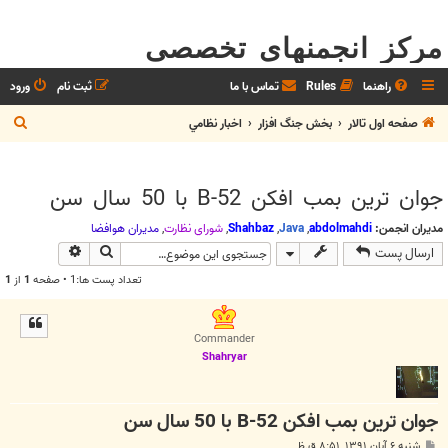
مرکز انجمنهای تخصصی
راهنما
Rules
تماس با ما
ثبت نام
ورود
ج
صفحه اول تالار
بخش جنگ افزار
اخبار نظامي
س
ت
جوان ترین بمب افکن B-52 با 50 سال سن
ج
و
مدیران انجمن:
abdolmahdi
,
Java
,
Shahbaz
,
شوراي نظارت
,
مديران هوافضا
جستجو
جستجوی پیش
ارسال پست
تعداد پست ها:1 • صفحه
1
از
1
Commander
Shahryar
جوان ترین بمب افکن B-52 با 50 سال سن
پ
شنبه ۶ آبان ۱۳۹۱, ۸:۵۱ ق.ظ