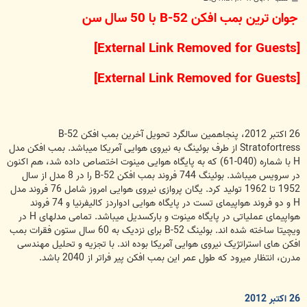
س
جوان ترین بمب افکن B-52 با 50 سال سن
ت
[External Link Removed for Guests]
[External Link Removed for Guests]
26 اکتبر 2012، پنجاهمین سالگرد تحویل آخرین بمب افکن B-52
Stratofortress از طرف بوئینگ به نیروی هوایی آمریکا میباشد. بمب افکن مدل
H با شماره (040-61) که به پایگاه هوایی مینوت اختصاص داده شد، هم اکنون
در سرویس میباشد. بوئینگ 744 فروند بمب افکن B-52 را در 8 مدل از سال
1952 تا 1962 تولید کرد. یگان پروازی نیروی هوایی امروز شامل 76 فروند مدل
H و دو فروند هواپیمای تست در پایگاه هوایی ادواردز کالیفرنیا و 74 فروند
هواپیمای عملیاتی در پایگاه مینوت و بارکسدیل میباشد. تمامی مدلهای H در
ویچیتا ساخته شده اند. بوئینگ B-52 برای نزدیک به 60 سال ستون فقرات بمب
افکن های استراتژیک نیروی هوایی آمریکا بوده اند. با تجزیه و تحلیل مهندسی
مدرن، انتظار میرود که طول عمر این بمب افکن پیر فراتر از 2040 باشد.
26 اکتبر 2012