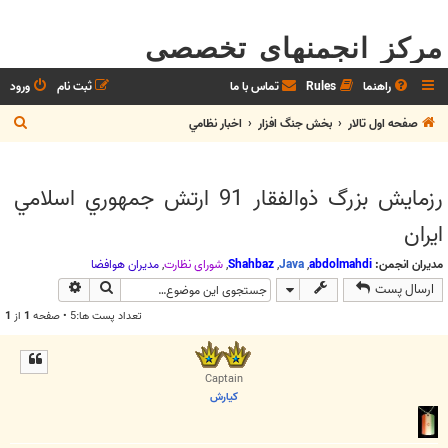
مرکز انجمنهای تخصصی
راهنما
Rules
تماس با ما
ثبت نام
ورود
ج
صفحه اول تالار
بخش جنگ افزار
اخبار نظامي
س
ت
رزمایش بزرگ ذوالفقار 91 ارتش جمهوري اسلامي
ج
ايران
و
مدیران انجمن:
abdolmahdi
,
Java
,
Shahbaz
,
شوراي نظارت
,
مديران هوافضا
جستجو
جستجوی پیش
ارسال پست
تعداد پست ها:5 • صفحه
1
از
1
Captain
كيارش