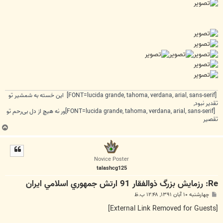
[FONT=lucida grande, tahoma, verdana, arial, sans-serif] این خسته به شمشیر تو
تقدیر نبود,
[FONT=lucida grande, tahoma, verdana, arial, sans-serif]ور نه هیچ از دل بی‌رحم تو
تقصیر
ب
ا
ل
ا
Novice Poster
talashcg125
Re: رزمایش بزرگ ذوالفقار 91 ارتش جمهوري اسلامي ايران
پ
چهارشنبه ۱۰ آبان ۱۳۹۱, ۱۲:۴۸ ب.ظ
س
ت
[External Link Removed for Guests]