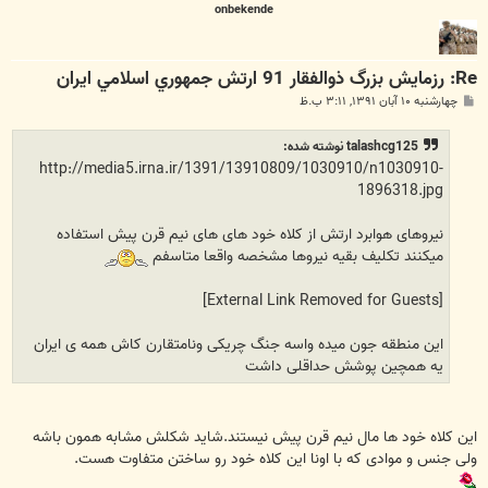
onbekende
Re: رزمایش بزرگ ذوالفقار 91 ارتش جمهوري اسلامي ايران
پ
چهارشنبه ۱۰ آبان ۱۳۹۱, ۳:۱۱ ب.ظ
س
ت
talashcg125 نوشته شده:
http://media5.irna.ir/1391/13910809/1030910/n1030910-
1896318.jpg
نیروهای هوابرد ارتش از کلاه خود های های نیم قرن پیش استفاده
میکنند تکلیف بقیه نیروها مشخصه واقعا متاسفم
[External Link Removed for Guests]
این منطقه جون میده واسه جنگ چریکی ونامتقارن کاش همه ی ایران
یه همچین پوشش حداقلی داشت
این کلاه خود ها مال نیم قرن پیش نیستند.شاید شکلش مشابه همون باشه
ولی جنس و موادی که با اونا این کلاه خود رو ساختن متفاوت هست.