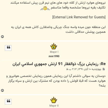
نیروهای هوابرد ارتش از کلاه خود های های نیم قرن پیش استفاده میکنند
تکلیف بقیه نیروها مشخصه واقعا متاسفم
[External Link Removed for Guests]
این منطقه جون میده واسه جنگ چریکی ونامتقارن کاش همه ی ایران یه
همچین پوشش حداقلی داشت
ب
ا
ل
ا
Major I
mm1990
Re: رزمایش بزرگ ذوالفقار 91 ارتش جمهوري اسلامي ايران
پ
چهارشنبه ۱۰ آبان ۱۳۹۱, ۲:۱۲ ب.ظ
س
ت
دوستان یه سوالی داشتم آیا این رزمایش همون رزمایش تخصصی هوانیروز و
هوابرد هست که قبلا قولش را داده بودن که مشترک بین ارتش و سپاه برگزار
بشه؟
ب
ا
ل
ا
Major II