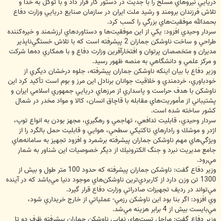
دريايي نيروهاي مسلح را با جديت در دستور كار قرار داد و با توكل به خدا و
تلاش فرزندان برومند و رشيد ملت ايران در سازمان صنايع دريايي وزارت دفاع
بحمدالله موفقيت‌هاي بزرگي را كسب كرد.
سردار وحيدي افزود: يكي از اين موفقيت‌ها و دستاوردهاي ارزشمند و خيره‌كننده
طراحي و ساخت ناوشكن جماران 2 پيشرفته است كه با تلاش خستگي‌ناپذير
مديران و متخصصان پرتوان و افتخارآفرين وزارت دفاع و با همكاري ده‌ها شركت
و مركز علمي و دانشگاهي به منصه ظهور رسيد.
وزير دفاع با بيان اينكه ناوشكن جماران پيشرفته، جلوه درخشان ديگري از
خودباوري، خردمندي و خلاقيت جوانان برنادل اين مرز و بوم است تأكيد كرد اين
ناوشكن با هدف حراست و پاسداري از مرزهاي دريايي جمهوري اسلامي ايران و
پشتيباني از مأموريت‌هاي مقابله با قاچاق انسان، كالا و مواد مخدر در شمال
كشور ساخته شده است.
سردار وحيدي، قابليت تدافعي، تهاجمي و رهگيري، مجهز بودن به انواع توپ،
اژدر و موشك و رادارهاي تاكتيكي سطحي، هوايي و قابليت حمل بالگرد را از
ويژگي‌هاي مهم ناوشكن جماران پيشرفته برشمرد و افزود تجهيز به سامانه‌هاي
جامع مديريت نبرد و جنگ الكترونيك از ديگر خصوصيات اين شناور به شمار
مي‌رود.
وزير دفاع گفت: ناوشكن جماران پيشرفته كه حدود 100 متر طول و بيش از
1300 تن وزن دارد از كاربردي‌ترين ناوشكن‌هاي موجود دنيا مي‌باشد كه در آينده
مي‌تواند در رديف تجهيزات صادراتي وزارت دفاع قرار گيرد.
وي افزود: اگر بنا بود اين ناوشكن رزمي- عملياتي از خارج خريداري شود،
مي‌بايست بيش از 4 برابر هزينه مي‌شد.
وزير دفاع گفت: مراحل تست‌هاي نهايي ناوشكن جماران پيشرفته ظرف دو تا