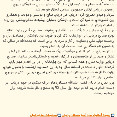
سه ماه آينده انجام و در نيمه اول سال 92 به طور رسمي به ناوگان نيروي
راهبردي دريايي ارتش جمهوري اسلامي الحاق خواهد شد.
سردار وحيدي تصريح كرد؛ درياي خزر درياي صلح و دوستي و مودت و همكاري
بين كشورهاي حاشيه آن است و ناوشكن جماران پيشرفته تحكيم‌بخش اين روند
و امنيت پايدار در منطقه است.
وزير دفاع، جماران پيشرفته را نماد اقتدار و پيشرفت صنايع دفاعي وزارت دفاع
بويژه صنايع دريايي اين وزارتخانه ذكر كرد و افزود: اين ناوشكن از مصاديق بارز و
برجسته توليد ملي وحمايت از كار و سرمايه ايراني است كه بحمدالله در سالي كه
به همين نام نامگذاري شد، ساخت آن به اتمام رسيد.
سردار وحيدي، با تبريك اين موفقيت بزرگ به محضر فرمانده معظم كل قوا و
تشكر و قدرداني از متخصصان و كارگران خدوم و خستگي‌ناپذير سازمان صنايع
دريايي وزارت دفاع و همه كساني كه اين وزارتخانه را در اين اقدام مهم ياري
كرده‌اند اظهار داشت: در آستانه سال جديد اين دستاورد ارزشمند را بعنوان عيدي
وزارت دفاع به همه هموطنان عزيز بويژه دريادلان نيروي دريايي ارتش جمهوري
اسلامي ايران تقديم مي‌كنيم.
وزير دفاع در پايان گفت: انشاالله دستاوردهاي بزرگ ديگري در حوزه دريايي در
دست اقدام داريم كه در نيمه اول سال 92 به سمع و نظر ملت شريف ايران
خواهيم رساند.
پرونده فعالیت صلح آمیز هسته ای ایران
تسلیحات ضد زره ایران