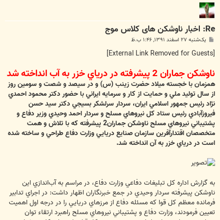
Re: اخبار ناوشکن های کلاس موج
پ
یک‌شنبه ۲۷ اسفند ۱۳۹۱, ۱:۴۶ ب.ظ
س
ت
[External Link Removed for Guests]
ناوشكن جماران 2 پيشرفته در درياي خزر به آب انداخته شد
همزمان با خجسته ميلاد حضرت زينب (س) و در سيصد و شصت و سومين روز
از سال توليد ملي و حمايت از كار و سرمايه ايراني با حضور دكتر محمود احمدي
نژاد رئيس جمهور اسلامي ايران، سردار سرلشكر بسيجي دكتر سيد حسن
فيروزآبادي رئيس ستاد كل نيروهاي مسلح و سردار احمد وحيدي وزير دفاع و
پشتيباني نيروهاي مسلح ناوشكن جماران2 پيشرفته كه با تلاش و همت
متخصصان اقتدارآفرين سازمان صنايع دريايي وزارت دفاع طراحي و ساخته شده
است در درياي خزر به آن انداخته شد.
به گزارش اداره كل تبليغات دفاعي وزارت دفاع، در مراسم به آب‌اندازي اين
ناوشكن پيشرفته سردار وحيدي در جمع خبرنگاران اظهار داشت: در اجراي تدابير
فرمانده معظم كل قوا كه مسئله دفاع از مرزهاي دريايي را در درجه اول اهميت
تعيين فرمودند، وزارت دفاع و پشتيباني نيروهاي مسلح راهبرد ارتقاء توان