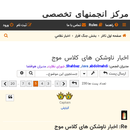
مرکز انجمنهای تخصصی
راهنما
Rules
تماس با ما
ثبت نام
ورود
ج
صفحه اول تالار
بخش جنگ افزار
اخبار نظامي
س
ت
اخبار ناوشکن های کلاس موج
ج
و
مدیران انجمن:
abdolmahdi
,
Java
,
Shahbaz
,
شوراي نظارت
,
مديران هوافضا
جستجو
جستجوی پیشر
ارسال پست
صفحه
5
از
20
5
تعداد پست ها:230
…
…
20
7
6
4
3
1
قبلی
بعدی
Captain
كيارش
Re: اخبار ناوشکن های کلاس موج