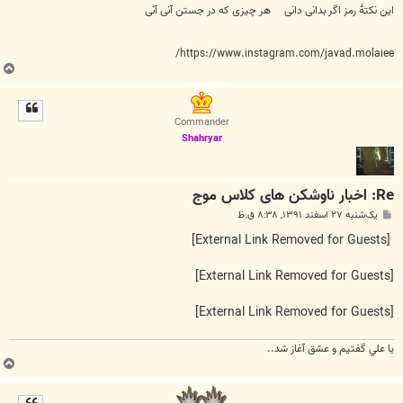
این نکتهٔ رمز اگر بدانی دانی هر چیزی که در جستن آنی آنی
https://www.instagram.com/javad.molaiee/
ب
ا
ل
ا
Commander
Shahryar
Re: اخبار ناوشکن های کلاس موج
پ
یک‌شنبه ۲۷ اسفند ۱۳۹۱, ۸:۳۸ ق.ظ
س
ت
[External Link Removed for Guests]
[External Link Removed for Guests]
[External Link Removed for Guests]
يا علي گفتيم و عشق آغاز شد..
ب
ا
ل