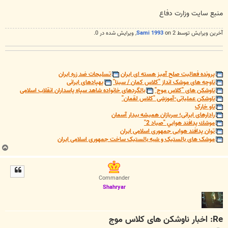
منبع سایت وزارت دفاع
آخرین ويرايش توسط 2 on
Sami 1993
, ويرايش شده در 0.
پرونده فعالیت صلح آمیز هسته ای ایران
تسلیحات ضد زره ایران
ناوچه های موشک انداز "کلاس کمان / سینا"
پهپادهای ایرانی
ناوشکن های "کلاس موج"
بالگردهای خانواده شاهد سپاه پاسداران انقلاب اسلامی
ناوشکن عملیاتی-آموزشی "کلاس لقمان"
ناو خارک
رادارهای ایرانی؛ سربازان همیشه بیدار آسمان
موشك پدافند هوايي "صياد 2"
توان پدافند هوایی جمهوری اسلامی ایران
موشک های بالستیک و شبه بالستیک ساخت جمهوری اسلامی ایران
ب
ا
ل
ا
Commander
Shahryar
Re: اخبار ناوشکن های کلاس موج