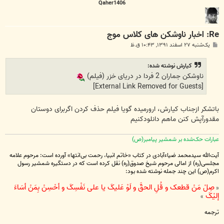
Qaher1406
Re: اخبار ناوشکن های کلاس موج
پ
یک‌شنبه ۲۷ اسفند ۱۳۹۱, ۱۰:۴۳ ق.ظ
س
ت
كيارش نوشته شده:
ناوشکن جماران 2 فردا در دریای خزر (فيلم)
[External Link Removed for Guests]
باتشکر ازجناب کیارش، ارورمیده گویا فیلم حذف کردن اگربرای دوستان
مقدورآپش کنن ماهم دانلودکنیم
عبارات حک‌شده بر شمشیر پیامبر(ص)
آیت‌الله سیدمحمد ضیاءآبادی در کتاب «خاتم انبیا، رحمت بی‌انتها» آورده است: مرحوم علامه
مجلسی(ره) از امالی مرحوم شیخ صدوق(ره) نقل کرده است که در دستگیره شمشیر رسول
اکرم(ص) این چند جمله نوشته شده بود:
صِلْ مَنْ قطعک و قُلِ الحقَّ و لَوْ عَلیکَ یا علی نَفْسِکَ و أحْسِنْ بِمَنْ أسَاءَ
«
إلیْکَ
»
ترجمه