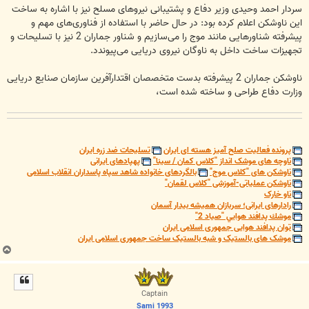
سردار احمد وحیدی وزیر دفاع و پشتیبانی نیروهای مسلح نیز با اشاره به ساخت
این ناوشکن اعلام کرده بود: در حال حاضر با استفاده از فناوری‌های مهم و
پیشرفته شناورهایی مانند موج را می‌سازیم و شناور جماران 2 نیز با تسلیحات و
تجهیزات ساخت داخل به ناوگان نیروی دریایی می‌پیوندد.
ناوشکن جماران 2 پیشرفته بدست متخصصان اقتدارآفرین سازمان صنایع دریایی
وزارت دفاع طراحی و ساخته شده است،
پرونده فعالیت صلح آمیز هسته ای ایران
تسلیحات ضد زره ایران
ناوچه های موشک انداز "کلاس کمان / سینا"
پهپادهای ایرانی
ناوشکن های "کلاس موج"
بالگردهای خانواده شاهد سپاه پاسداران انقلاب اسلامی
ناوشکن عملیاتی-آموزشی "کلاس لقمان"
ناو خارک
رادارهای ایرانی؛ سربازان همیشه بیدار آسمان
موشك پدافند هوايي "صياد 2"
توان پدافند هوایی جمهوری اسلامی ایران
موشک های بالستیک و شبه بالستیک ساخت جمهوری اسلامی ایران
ب
ا
ل
ا
Captain
Sami 1993