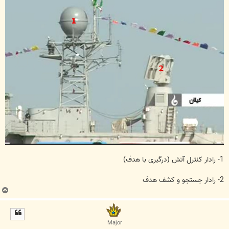
1- رادار کنترل آتش (درگیری با هدف)
2- رادار جستجو و کشف هدف
ب
ا
ل
ا
Major