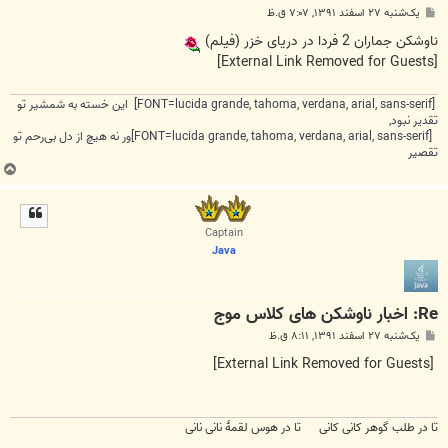
پ
یک‌شنبه ۲۷ اسفند ۱۳۹۱, ۷:۰۷ ق.ظ
س
ت
ناوشکن جماران 2 فردا در دریای خزر (فيلم)
[External Link Removed for Guests]
[FONT=lucida grande, tahoma, verdana, arial, sans-serif] این خسته به شمشیر تو
تقدیر نبود,
[FONT=lucida grande, tahoma, verdana, arial, sans-serif]ور نه هیچ از دل بی‌رحم تو
تقصیر
ب
ا
ل
ا
Captain
Java
Re: اخبار ناوشکن های کلاس موج
پ
یک‌شنبه ۲۷ اسفند ۱۳۹۱, ۸:۱۱ ق.ظ
س
ت
[External Link Removed for Guests]
تا در طلب گوهر کانی کانی تا در هوس لقمهٔ نانی نانی