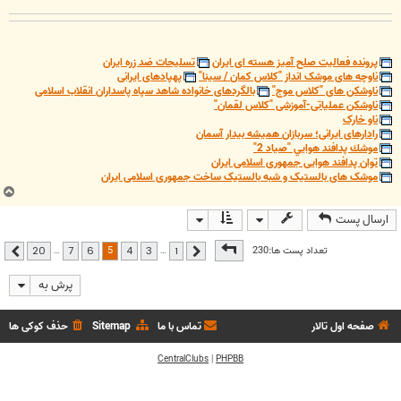
پرونده فعالیت صلح آمیز هسته ای ایران
تسلیحات ضد زره ایران
ناوچه های موشک انداز "کلاس کمان / سینا"
پهپادهای ایرانی
ناوشکن های "کلاس موج"
بالگردهای خانواده شاهد سپاه پاسداران انقلاب اسلامی
ناوشکن عملیاتی-آموزشی "کلاس لقمان"
ناو خارک
رادارهای ایرانی؛ سربازان همیشه بیدار آسمان
موشك پدافند هوايي "صياد 2"
توان پدافند هوایی جمهوری اسلامی ایران
موشک های بالستیک و شبه بالستیک ساخت جمهوری اسلامی ایران
ب
ا
ارسال پست
ل
ا
صفحه
5
از
20
5
تعداد پست ها:230
…
…
20
7
6
4
3
1
قبلی
بعدی
پرش به
صفحه اول تالار
تماس با ما
Sitemap
حذف کوکی ها
CentralClubs
|
PHPBB