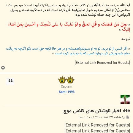
آیت‌الله سیدمحمد ضیاءآبادی در کتاب «خاتم انبیا، رحمت بی‌انتها» آورده است: مرحوم علامه
مجلسی(ره) از امالی مرحوم شیخ صدوق(ره) نقل کرده است که در دستگیره شمشیر رسول
اکرم(ص) این چند جمله نوشته شده بود:
صِلْ مَنْ قطعک و قُلِ الحقَّ و لَوْ عَلیکَ یا علی نَفْسِکَ و أحْسِنْ بِمَنْ أسَاءَ
«
إلیْکَ
»
ترجمه
«
اگر کسی از تو برید، تو به او بپیوندو(همیشه و در هر جا) آنچه حق است بگو اگرچه به زیانت
تمام شودونیکی کن درباره کسی که به تو بدی کرده است
»
[External Link Removed for Guests]
ب
ا
ل
ا
Captain
Sami 1993
Re: اخبار ناوشکن های کلاس موج
پ
یک‌شنبه ۲۷ اسفند ۱۳۹۱, ۲:۰۱ ب.ظ
س
ت
[External Link Removed for Guests]
[External Link Removed for Guests]