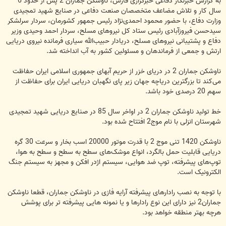
به گزارش خبرنگار دفاعی خبرگزاری فارس،‌ ناوشکن جماران 2 پس از حدود 6
سال کار و تلاش مضاعف متخصصان صنعت دفاعی در صنایع شهید تمجیدی
وزارت دفاع، با حضور محمود احمدی‌نژاد رئیس جمهور کشورمان، سردار سرلشکر
سیدحسن فیروزآبادی رئیس ستاد کل نیروهای مسلح، سردار احمد وحیدی وزیر
دفاع و پشتیبانی نیروهای مسلح، دریادار حبیب‌الله سیاری فرمانده نیروی دریایی
ارتش و جمعی از فرماندهان و مسئولین کشور به آب انداخته شد.
ناوشکن جماران 2 در دریای خزر از حریم آبهای جمهوری اسلامی ایران حفاظت
می‌کند تا بزرگترین دریاچه جهان زیر پای نگهبان دریایی ایران برای حفاظت از
سهم 20 درصدی خود باشد.
خط تولید ناوشکن جماران 2 در اواخر سال 85 در صنایع دریایی شهید تمجیدی
شهرستان انزلی با نام موج2 افتتاح شده بود.
ناوشکن 1420 تنی موج 2 با قدرت موتور 20000 اسب بخار و سرعت 30 گره
دریایی قابلیت حمل بالگرد، انواع موشک‌های سطح به سطح و سطح به هوا،
توپ‌های پیشرفته، توپ ضد هوایی، سیستم اژدر افکن و مجهز به سیستم جنگ
الکترونیک است.
با توجه به نصب رادارهای پیشرفته آرایه فازی در ناوشکن جماران، قطعا ناوشکن
جماران2 نیز دارای این نوع رادارها و یا نمونه هایی پیشرفته تر برای پوشش
هرچه بهتر منطقه خواهد بود.