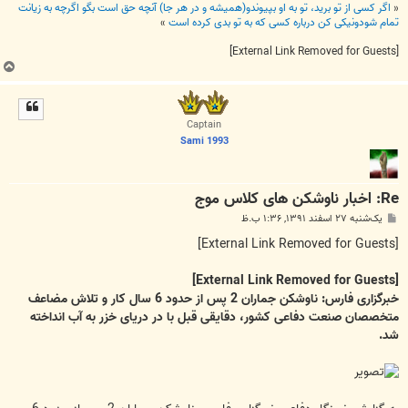
«
اگر کسی از تو برید، تو به او بپیوندو(همیشه و در هر جا) آنچه حق است بگو اگرچه به زیانت
تمام شودونیکی کن درباره کسی که به تو بدی کرده است
»
[External Link Removed for Guests]
ب
ا
ل
ا
Captain
Sami 1993
Re: اخبار ناوشکن های کلاس موج
پ
یک‌شنبه ۲۷ اسفند ۱۳۹۱, ۱:۳۶ ب.ظ
س
ت
[External Link Removed for Guests]
[External Link Removed for Guests]
خبرگزاری فارس: ناوشکن جماران 2 پس از حدود 6 سال کار و تلاش مضاعف
متخصصان صنعت دفاعی کشور، دقایقی قبل با در دریای خزر به آب انداخته
شد.