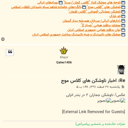
ناوچه های موشک انداز "کلاس کمان / سینا"
پهپادهای ایرانی
ناوشکن های "کلاس موج"
بالگردهای خانواده شاهد سپاه پاسداران انقلاب اسلامی
ناوشکن عملیاتی-آموزشی "کلاس لقمان"
ناو خارک
رادارهای ایرانی؛ سربازان همیشه بیدار آسمان
موشك پدافند هوايي "صياد 2"
توان پدافند هوایی جمهوری اسلامی ایران
موشک های بالستیک و شبه بالستیک ساخت جمهوری اسلامی ایران
ب
ا
ل
ا
Major
Qaher1406
Re: اخبار ناوشکن های کلاس موج
پ
یک‌شنبه ۲۷ اسفند ۱۳۹۱, ۱:۴۸ ب.ظ
س
ت
عکس/ ناوشکن جماران ۲ در بندر انزلی
[External Link Removed for Guests]
عبارات حک‌شده بر شمشیر پیامبر(ص)