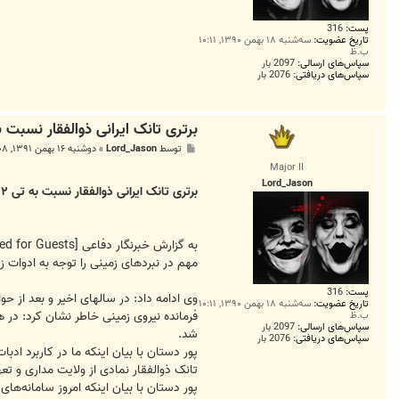
پست:
316
تاریخ عضویت:
سه‌شنبه ۱۸ بهمن ۱۳۹۰, ۱۰:۱۱
ب.ظ
سپاس‌های ارسالی:
2097 بار
سپاس‌های دریافتی:
2076 بار
برتری تانک ایرانی ذوالفقار نسبت به تی ۷۲ در برخی حو
پ
توسط
Lord_Jason
»
دوشنبه ۱۶ بهمن ۱۳۹۱, ۱۱:۰۸ ق.ظ
س
Major II
ت
Lord_Jason
برتری تانک ایرانی ذوالفقار نسبت به تی ۷۲ در برخی حوزه‌های رزمی
به گزارش خبرنگار دفاعی
[External Link Removed for Guests]
مهم در نبردهای زمینی را توجه به ادوات ز
پست:
316
وی ادامه داد: در سالهای اخیر و بعد از حوادث 11 سپتامبر با مبحث نبرد در فضای ناهم تراز روبرو شدیم که در ان یک کشور با فناوری‌های بالا با کشوری دیگر با فناوری‌های کمت
تاریخ عضویت:
سه‌شنبه ۱۸ بهمن ۱۳۹۰, ۱۰:۱۱
فرمانده نیروی زمینی خاطر نشان کرد: در 
ب.ظ
سپاس‌های ارسالی:
2097 بار
شد.
سپاس‌های دریافتی:
2076 بار
پور دستان با بیان اینکه ما در کاربرد اد
تانک ذوالفقار نمادی از ولایت مداری و تعه
پور دستان با بیان اینکه امروز سامانه‌های مد