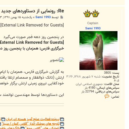
Re: رونمایی از دستاوردهای جدید دفاعی در دهه مبارک فجر
پ
توسط
Sami 1993
»
یک‌شنبه ۱۵ بهمن ۱۳۹۱, ۱:۵۳ ق.ظ
س
Captain
ت
[External Link Removed for Guests]
Sami 1993
در پنجمین روز دهه فجر صورت می‌گیرد
[External Link Removed for Guests]
خبرگزاری فارس: همزمان با پنجمین روز ده
به گزارش خبرگزاری فارس، همزمان با ایام
پست:
3805
تاریخ عضویت:
شنبه ۷ شهریور ۱۳۸۸, ۳:۲۶
ق.ظ
خودکفایی نیروی زمینی ارتش برگزار خواه
محل اقامت:
جمهوری اسلامی ایران
سپاس‌های ارسالی:
4180 بار
سپاس‌های دریافتی:
22794 بار
این دستاوردها توسط مهندسین توانمند س
ت
تماس:
م
ا
س
S
a
m
پرونده فعالیت صلح آمیز هسته ای ایران
ت
i
ناوچه های موشک انداز "کلاس کمان / سینا"
1
ناوشکن های "کلاس موج"
بالگردهای خانوا
9