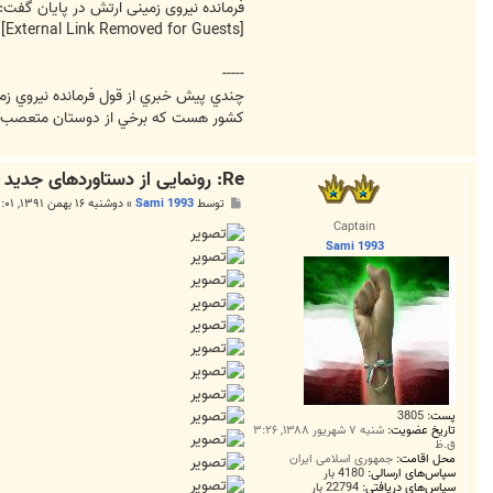
فرمانده نیروی زمینی ارتش در پایان گفت: تانک ذوالفقار پس
[External Link Removed for Guests]
-----
كشور هست كه برخي از دوستان متعصب و د
Re: رونمایی از دستاوردهای جدید دفاعی در دهه مبارک فجر
پ
توسط
Sami 1993
»
دوشنبه ۱۶ بهمن ۱۳۹۱, ۳:۰۱ ب.ظ
س
Captain
ت
Sami 1993
پست:
3805
تاریخ عضویت:
شنبه ۷ شهریور ۱۳۸۸, ۳:۲۶
ق.ظ
محل اقامت:
جمهوری اسلامی ایران
سپاس‌های ارسالی:
4180 بار
سپاس‌های دریافتی:
22794 بار