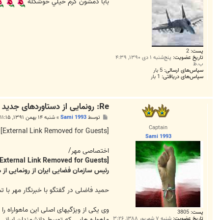
ت
بابا دمشون گرم خيلي خوشگله
پست:
2
تاریخ عضویت:
پنج‌شنبه ۱ دی ۱۳۹۰, ۴:۳۹
ب.ظ
سپاس‌های ارسالی:
5 بار
سپاس‌های دریافتی:
1 بار
Re: رونمایی از دستاوردهای جدید دفاعی در دهه مبارک فجر
پ
توسط
Sami 1993
»
شنبه ۱۴ بهمن ۱۳۹۱, ۱۱:۱۵ ب.ظ
س
Captain
ت
[External Link Removed for Guests]
Sami 1993
اختصاصی مهر/
[External Link Removed for Guests]
رئیس سازمان فضایی ایران از رونمایی از ماهواره ایرانی ناهید در هفته جاری و همزمان 
حمید فاضلی در گفتگو با خبرنگار مهر با تشریح جز
وی یکی از ویژگیهای اصلی این ماهواراه 
پست:
3805
ماهواره هایی که توسط دانشمندان ایرانی
تاریخ عضویت:
شنبه ۷ شهریور ۱۳۸۸, ۳:۲۶