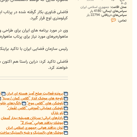
ق.ظ
محل اقامت:
جمهوری اسلامی ایران
سپاس‌های ارسالی:
4180 بار
سپاس‌های دریافتی:
22794 بار
کیلومتری اوج قرار گیرد.
ت
تماس:
م
ا
وی در مورد برنامه های ایران برای طراحی 
س
S
ماهواره‌برهای مورد نیاز برای پرتاب ماهوا
a
m
i
رئیس سازمان فضایی ایران با تاکید براین
1
9
9
فاضلی تاکید کرد: دراین راستا هم اکنون 
3
خواهند کرد.
پرونده فعالیت صلح آمیز هسته ای ایران
ت
ناوچه های موشک انداز "کلاس کمان / سینا"
ناوشکن های "کلاس موج"
بالگردهای خانوا
ناوشکن عملیاتی-آموزشی "کلاس لقمان"
ناو خارک
رادارهای ایرانی؛ سربازان همیشه بیدار آسمان
موشك پدافند هوايي "صياد 2"
توان پدافند هوایی جمهوری اسلامی ایران
موشک های بالستیک و شبه بالستیک ساخت ج