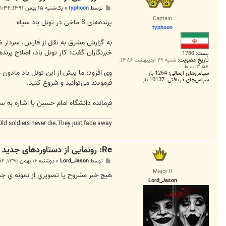
پ
توسط
typhoon
»
یک‌شنبه ۱۵ بهمن ۱۳۹۱, ۱۱:۳۶ ق.ظ
س
Captain
ت
پرنده‌های 8 ماخی در تونل باد سپاه
typhoon
به گزارش مشرق به نقل از فارس، سردار ظ
خبرنگاران گفت: کار تونل باد، اصلاح پرن
پست:
1780
تاریخ عضویت:
شنبه ۲۹ اردیبهشت ۱۳۸۶,
۳:۵۸ ب.ظ
وی افزود: ما پیش از این تونل باد مادون 
سپاس‌های ارسالی:
1264 بار
سپاس‌های دریافتی:
10137 بار
فرمودند می‌توانید و شروع کنید.
فرمانده دانشگاه امام حسین با اشاره به ساخت تونل باد توسط س
Old soldiers never die.They just fade away
Re: رونمایی از دستاوردهای جدید دفاعی در دهه مبارک فجر
پ
توسط
Lord_Jason
»
دوشنبه ۱۶ بهمن ۱۳۹۱, ۱۰:۵۲ ق.ظ
س
Major II
ت
هيچ خبر مشروح يا تصويري از نمونه ي جدي
Lord_Jason