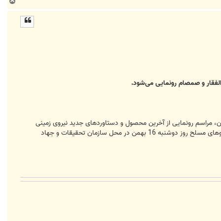
ب
ا
ل
ا
الفقار و صمصام رونمایی می‌شود.
ان، مراسم رونمایی از آخرین محصول و دستاوردهای جدید نیروی زمینی
ارتش (تانک ذوالفقار و صمصام ارتقا یافته) با حضور فرمانده نیروی زمینی ارتش و جمعی از فرماندهان و مسئولین عالیرتبه نیروهای مسلح روز دوشنبه 16 بهمن در محل سازمان تحقیقات و جهاد