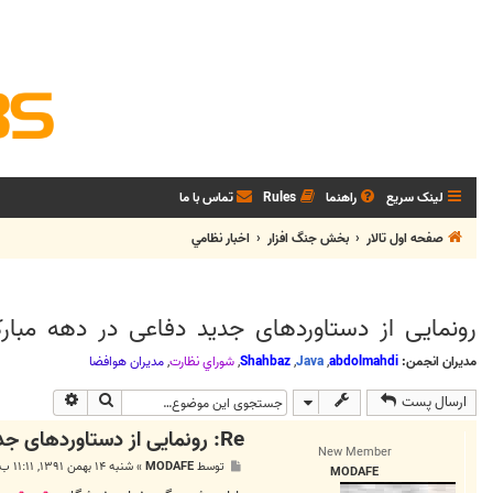
لینک سریع
راهنما
Rules
تماس با ما
صفحه اول تالار
بخش جنگ افزار
اخبار نظامي
رونمایی از دستاوردهای جدید دفاعی در دهه مبار
مدیران انجمن:
abdolmahdi
,
Java
,
Shahbaz
,
شوراي نظارت
,
مديران هوافضا
جستجو
جستجوی پی
ارسال پست
Re: رونمایی از دستاوردهای جدید دفاعی در دهه مبارک فجر
New Member
پ
توسط
MODAFE
»
شنبه ۱۴ بهمن ۱۳۹۱, ۱۱:۱۱ ب.ظ
MODAFE
س