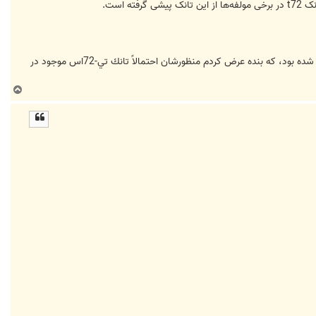
است.
چندي پيش خبري از قول فرمانده نيروي زميني ارتش در مورد "مقايسه تانك ذوالفقار با يكي از بهترين تانك هاي شرقي" منتشر شده بود، كه بنده عرض كردم منظورشان احتمالاً تانك تي-72اس موجود در
ب
ا
ل
ا