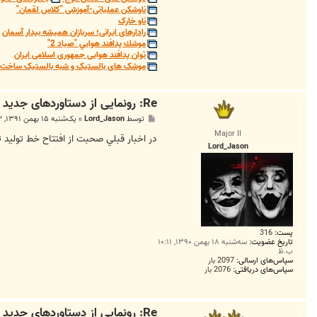
9
ناوشکن عملیاتی-آموزشی "کلاس لقمان"
3
ناو خارک
رادارهای ایرانی؛ سربازان همیشه بیدار آسمان
موشك پدافند هوايي "صياد 2"
توان پدافند هوایی جمهوری اسلامی ایران
موشک های بالستیک و شبه بالستیک ساخت ج
Re: رونمایی از دستاوردهای جدید دفاعی در دهه مبارک فجر
پ
توسط
Lord_Jason
»
یک‌شنبه ۱۵ بهمن ۱۳۹۱, ۹:۰۲ ق.ظ
س
Major II
ت
در اخبار قبلي صحبت از افتتاح خط توليد ت
Lord_Jason
پست:
316
تاریخ عضویت:
سه‌شنبه ۱۸ بهمن ۱۳۹۰, ۱۰:۱۱
ب.ظ
سپاس‌های ارسالی:
2097 بار
سپاس‌های دریافتی:
2076 بار
Re: رونمایی از دستاوردهای جدید دفاعی در دهه مبارک فجر