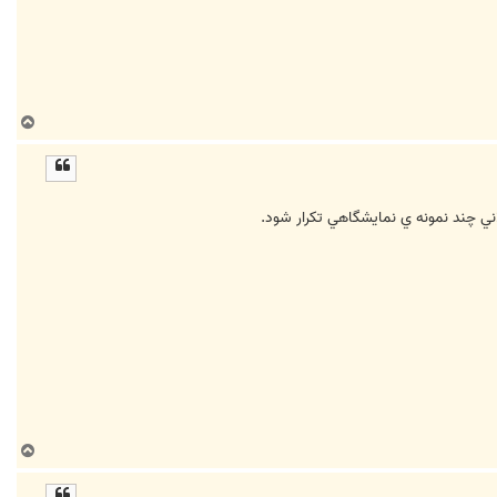
ب
ا
ل
ا
لاني چند نمونه ي نمايشگاهي تكرار شود.
ب
ا
ل