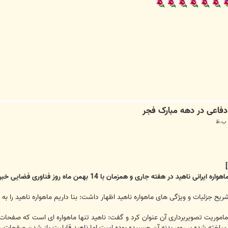
با 14 بهمن ماه روز فناوری فضایی خبر داد و گفت: این پروژه با حضور رئیس جمهور رونمایی می شود.
ئیات و ویژگی های ماهواره ناهید اظهار داشت: بنا داریم ماهواره ناهید را به وسیله ماهواره‌بر سف
را ماموریت تصویربرداری آن عنوان کرد و گفت: ناهید تنها ماهواره ای است که صف
 ساخته شده بر روی بدنه آن چسبیده بوده است اما ناهید قابلیت باز شدن صفحات ر