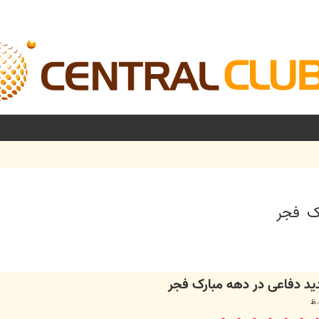
ک فجر
شرفته